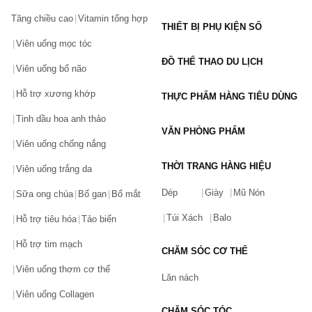
Tăng chiều cao
Vitamin tổng hợp
THIẾT BỊ PHỤ KIỆN SỐ
Viên uống mọc tóc
ĐỒ THỂ THAO DU LỊCH
Viên uống bổ não
Hỗ trợ xương khớp
THỰC PHẨM HÀNG TIÊU DÙNG
Tinh dầu hoa anh thảo
VĂN PHÒNG PHẨM
Viên uống chống nắng
THỜI TRANG HÀNG HIỆU
Viên uống trắng da
Dép
Giày
Mũ Nón
Sữa ong chúa
Bổ gan
Bổ mắt
Túi Xách
Balo
Hỗ trợ tiêu hóa
Tảo biển
Hỗ trợ tim mạch
CHĂM SÓC CƠ THỂ
Viên uống thơm cơ thể
Lăn nách
Viên uống Collagen
CHĂM SÓC TÓC