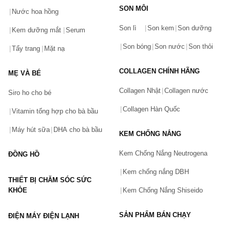
SON MÔI
Nước hoa hồng
Bạn gặp vấn đề về sản phẩm hay mua hàng?
Son lì
Son kem
Son dưỡng
Hãy báo lỗi cho chúng tôi. Hoặc gọi cho chúng tôi qua số
Kem dưỡng mắt
Serum
0911.888.300
Son bóng
Son nước
Son thỏi
Tẩy trang
Mặt nạ
Tên của bạn
(*)
COLLAGEN CHÍNH HÃNG
MẸ VÀ BÉ
Collagen Nhật
Collagen nước
Siro ho cho bé
Số điện thoại
(*)
Collagen Hàn Quốc
Vitamin tổng hợp cho bà bầu
Máy hút sữa
DHA cho bà bầu
KEM CHỐNG NẮNG
Email
Kem Chống Nắng Neutrogena
ĐỒNG HỒ
Kem chống nắng DBH
THIẾT BỊ CHĂM SÓC SỨC
Vấn đề
(*)
KHỎE
Kem Chống Nắng Shiseido
SẢN PHẨM BÁN CHẠY
ĐIỆN MÁY ĐIỆN LẠNH
Mô tả
(*)