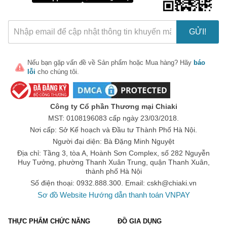
GỬI!
Nếu bạn gặp vấn đề về
Sản phẩm
hoặc
Mua hàng
? Hãy
báo
lỗi
cho chúng tôi.
🎁 Đừng Bỏ Lỡ! 🎁
Mã Giảm Giá Dành Riêng Cho Bạn
Công ty Cổ phần Thương mại Chiaki
Giảm ngay
-
cho bất kỳ đơn hàng nào.
MST: 0108196083 cấp ngày 23/03/2018.
Nơi cấp: Sở Kế hoạch và Đầu tư Thành Phố Hà Nội.
XXX-XXXX
Người đại diện: Bà Đặng Minh Nguyệt
Địa chỉ: Tầng 3, tòa A, Hoành Sơn Complex, số 282 Nguyễn
Huy Tưởng, phường Thanh Xuân Trung, quận Thanh Xuân,
Số lần áp dụng:
1
lần
thành phố Hà Nội
Áp dụng cho đơn hàng từ:
0
Số điện thoại: 0932.888.300. Email:
cskh@chiaki.vn
Chỉ áp dụng cho gian hàng:
Sơ đồ Website
Hướng dẫn thanh toán VNPAY
Ngày hết hạn:
THỰC PHẨM CHỨC NĂNG
ĐỒ GIA DỤNG
LẤY MÃ NGAY