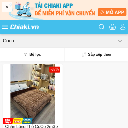
Tìm kiếm sản
Coco
Bộ lọc
Sắp xếp theo
-37%
Phổ biến
Mua nhiều
Mới nhất
Giá từ thấp - cao
Giá từ cao - thấp
Chăn Lông Thỏ CoCo 2m3 x