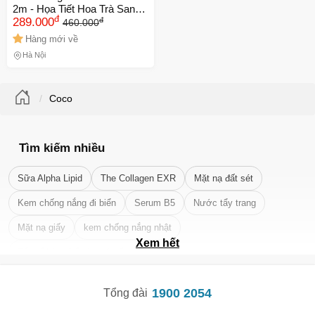
2m - Họa Tiết Hoa Trà Sang
đ
đ
Trọng, Ấm Áp, Thoải Mái Cho
289.000
460.000
Giấc Ngủ Ngon
Hàng mới về
Hà Nội
Coco
Tìm kiếm nhiều
Sữa Alpha Lipid
The Collagen EXR
Mặt nạ đất sét
Kem chống nắng đi biển
Serum B5
Nước tẩy trang
Mặt nạ giấy
kem chống nắng nhật
Xem hết
Tẩy tế bào chết da mặt tốt nhất
1900 2054
Tổng đài