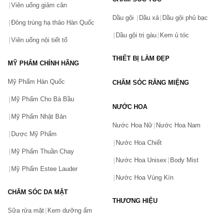
Viên uống giảm cân
Dầu gội
Dầu xả
Dầu gội phủ bạc
Đông trùng hạ thảo Hàn Quốc
Dầu gội trị gàu
Kem ủ tóc
Viên uống nội tiết tố
THIẾT BỊ LÀM ĐẸP
MỸ PHẨM CHÍNH HÃNG
Mỹ Phẩm Hàn Quốc
CHĂM SÓC RĂNG MIỆNG
Mỹ Phẩm Cho Bà Bầu
NƯỚC HOA
Mỹ Phẩm Nhật Bản
Nước Hoa Nữ
Nước Hoa Nam
Dược Mỹ Phẩm
Nước Hoa Chiết
Mỹ Phẩm Thuần Chay
Nước Hoa Unisex
Body Mist
Mỹ Phẩm Estee Lauder
Nước Hoa Vùng Kín
CHĂM SÓC DA MẶT
THƯƠNG HIỆU
Sữa rửa mặt
Kem dưỡng ẩm