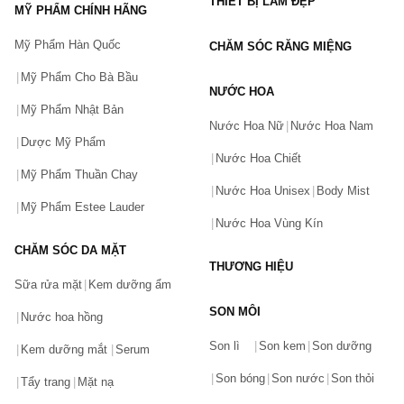
THIẾT BỊ LÀM ĐẸP
MỸ PHẨM CHÍNH HÃNG
Mỹ Phẩm Hàn Quốc
CHĂM SÓC RĂNG MIỆNG
Mỹ Phẩm Cho Bà Bầu
NƯỚC HOA
Mỹ Phẩm Nhật Bản
Nước Hoa Nữ
Nước Hoa Nam
Dược Mỹ Phẩm
Nước Hoa Chiết
Mỹ Phẩm Thuần Chay
Nước Hoa Unisex
Body Mist
Mỹ Phẩm Estee Lauder
Nước Hoa Vùng Kín
CHĂM SÓC DA MẶT
THƯƠNG HIỆU
Sữa rửa mặt
Kem dưỡng ẩm
SON MÔI
Nước hoa hồng
Bạn gặp vấn đề về sản phẩm hay mua hàng?
Son lì
Son kem
Son dưỡng
Hãy báo lỗi cho chúng tôi. Hoặc gọi cho chúng tôi qua số
Kem dưỡng mắt
Serum
0911.888.300
Son bóng
Son nước
Son thỏi
Tẩy trang
Mặt nạ
Tên của bạn
(*)