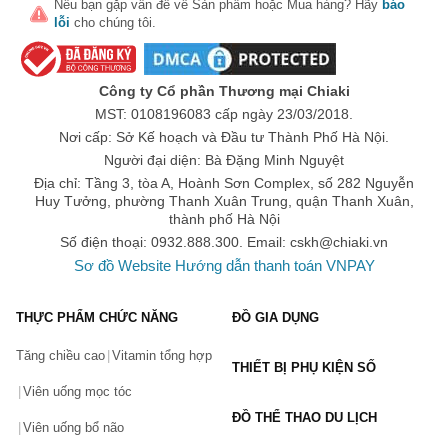
Nếu bạn gặp vấn đề về
Sản phẩm
hoặc
Mua hàng
? Hãy
báo
lỗi
cho chúng tôi.
Số lần áp dụng:
1
lần
Áp dụng cho đơn hàng từ:
0
Chỉ áp dụng cho gian hàng:
Công ty Cổ phần Thương mại Chiaki
Ngày hết hạn:
MST: 0108196083 cấp ngày 23/03/2018.
Nơi cấp: Sở Kế hoạch và Đầu tư Thành Phố Hà Nội.
LẤY MÃ NGAY
Người đại diện: Bà Đặng Minh Nguyệt
Địa chỉ: Tầng 3, tòa A, Hoành Sơn Complex, số 282 Nguyễn
Huy Tưởng, phường Thanh Xuân Trung, quận Thanh Xuân,
thành phố Hà Nội
Số điện thoại: 0932.888.300. Email:
cskh@chiaki.vn
Sơ đồ Website
Hướng dẫn thanh toán VNPAY
THỰC PHẨM CHỨC NĂNG
ĐỒ GIA DỤNG
Tăng chiều cao
Vitamin tổng hợp
THIẾT BỊ PHỤ KIỆN SỐ
Viên uống mọc tóc
ĐỒ THỂ THAO DU LỊCH
Viên uống bổ não