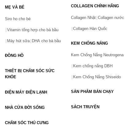
COLLAGEN CHÍNH HÃNG
MẸ VÀ BÉ
Collagen Nhật
Collagen nước
Siro ho cho bé
Số điện thoại
(*)
Collagen Hàn Quốc
Vitamin tổng hợp cho bà bầu
Máy hút sữa
DHA cho bà bầu
KEM CHỐNG NẮNG
Email
Kem Chống Nắng Neutrogena
ĐỒNG HỒ
Kem chống nắng DBH
THIẾT BỊ CHĂM SÓC SỨC
Vấn đề
(*)
KHỎE
Kem Chống Nắng Shiseido
SẢN PHẨM BÁN CHẠY
ĐIỆN MÁY ĐIỆN LẠNH
Mô tả
(*)
SÁCH TRUYỆN
NHÀ CỬA ĐỜI SỐNG
CHĂM SÓC THÚ CƯNG
GỬI BÁO LỖI