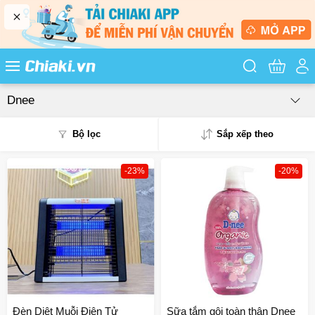
Tìm kiếm sản
Dnee
Bộ lọc
Sắp xếp theo
-23%
-20%
Phổ biến
Mua nhiều
Mới nhất
Giá từ thấp - cao
Giá từ cao - thấp
Đèn Diệt Muỗi Điện Tử
Sữa tắm gội toàn thân Dnee