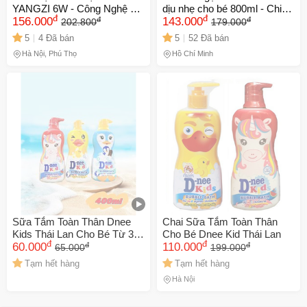
YANGZI 6W - Công Nghệ UV
dịu nhẹ cho bé 800ml - Chiết
đ
đ
đ
đ
An Toàn, Kích Thước Nhỏ
156.000
xuất thiên nhiên, không
143.000
202.800
179.000
25cm Cho Phòng Ngủ,
Paraben, an toàn và thơm
5
4 Đã bán
5
52 Đã bán
Phòng Khách, Quán Ăn
mát
Hà Nội, Phú Thọ
Hồ Chí Minh
Sữa Tắm Toàn Thân Dnee
Chai Sữa Tắm Toàn Thân
Kids Thái Lan Cho Bé Từ 3
Cho Bé Dnee Kid Thái Lan
đ
đ
đ
đ
Tuổi Dung Tích 400ml
60.000
110.000
65.000
199.000
Tạm hết hàng
Tạm hết hàng
Hà Nội