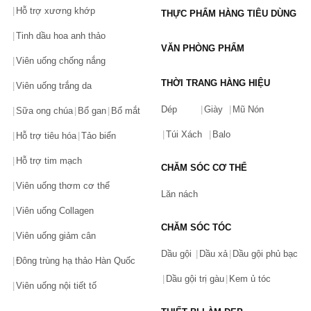
Hỗ trợ xương khớp
THỰC PHẨM HÀNG TIÊU DÙNG
Tinh dầu hoa anh thảo
VĂN PHÒNG PHẨM
Viên uống chống nắng
THỜI TRANG HÀNG HIỆU
Viên uống trắng da
Dép
Giày
Mũ Nón
Sữa ong chúa
Bổ gan
Bổ mắt
Túi Xách
Balo
Hỗ trợ tiêu hóa
Tảo biển
Hỗ trợ tim mạch
CHĂM SÓC CƠ THỂ
Viên uống thơm cơ thể
Lăn nách
Viên uống Collagen
CHĂM SÓC TÓC
Viên uống giảm cân
Dầu gội
Dầu xả
Dầu gội phủ bạc
Đông trùng hạ thảo Hàn Quốc
Dầu gội trị gàu
Kem ủ tóc
Viên uống nội tiết tố