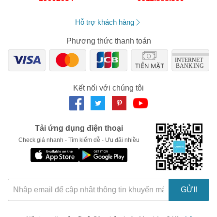
Hỗ trợ khách hàng
Phương thức thanh toán
Kết nối với chúng tôi
Tải ứng dụng điện thoại
Check giá nhanh - Tìm kiếm dễ - Ưu đãi nhiều
🎁 Đừng Bỏ Lỡ! 🎁
Mã Giảm Giá Dành Riêng Cho Bạn
Giảm ngay
-
cho bất kỳ đơn hàng nào.
GỬI!
XXX-XXXX