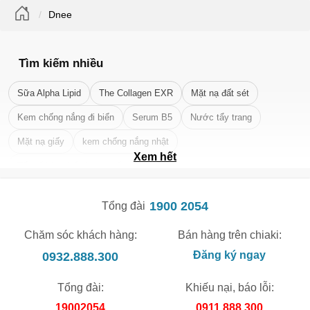
Dnee
Tìm kiếm nhiều
Sữa Alpha Lipid
The Collagen EXR
Mặt nạ đất sét
Kem chống nắng đi biển
Serum B5
Nước tẩy trang
Mặt nạ giấy
kem chống nắng nhật
Xem hết
Tẩy tế bào chết da mặt tốt nhất
1900 2054
Tổng đài
Chăm sóc khách hàng:
Bán hàng trên chiaki:
0932.888.300
Đăng ký ngay
Tổng đài:
Khiếu nại, báo lỗi:
19002054
0911.888.300