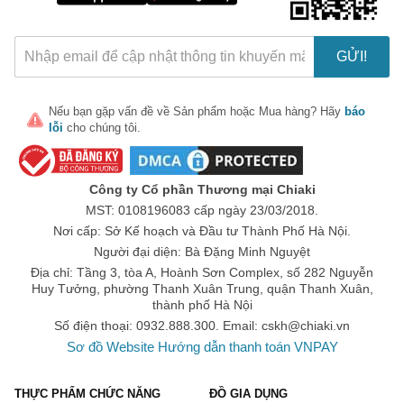
GỬI!
Nếu bạn gặp vấn đề về
Sản phẩm
hoặc
Mua hàng
? Hãy
báo
lỗi
cho chúng tôi.
🎁 Đừng Bỏ Lỡ! 🎁
Mã Giảm Giá Dành Riêng Cho Bạn
Công ty Cổ phần Thương mại Chiaki
Giảm ngay
-
cho bất kỳ đơn hàng nào.
MST: 0108196083 cấp ngày 23/03/2018.
Nơi cấp: Sở Kế hoạch và Đầu tư Thành Phố Hà Nội.
XXX-XXXX
Người đại diện: Bà Đặng Minh Nguyệt
Địa chỉ: Tầng 3, tòa A, Hoành Sơn Complex, số 282 Nguyễn
Huy Tưởng, phường Thanh Xuân Trung, quận Thanh Xuân,
Số lần áp dụng:
1
lần
thành phố Hà Nội
Áp dụng cho đơn hàng từ:
0
Số điện thoại: 0932.888.300. Email:
cskh@chiaki.vn
Chỉ áp dụng cho gian hàng:
Sơ đồ Website
Hướng dẫn thanh toán VNPAY
Ngày hết hạn:
THỰC PHẨM CHỨC NĂNG
ĐỒ GIA DỤNG
LẤY MÃ NGAY