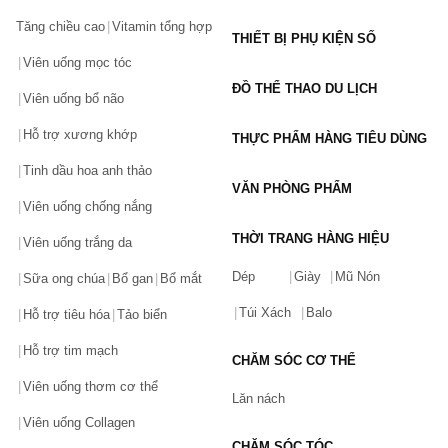
Tăng chiều cao
Vitamin tổng hợp
THIẾT BỊ PHỤ KIỆN SỐ
Viên uống mọc tóc
ĐỒ THỂ THAO DU LỊCH
Viên uống bổ não
Hỗ trợ xương khớp
THỰC PHẨM HÀNG TIÊU DÙNG
Tinh dầu hoa anh thảo
VĂN PHÒNG PHẨM
Viên uống chống nắng
THỜI TRANG HÀNG HIỆU
Viên uống trắng da
Dép
Giày
Mũ Nón
Sữa ong chúa
Bổ gan
Bổ mắt
Túi Xách
Balo
Hỗ trợ tiêu hóa
Tảo biển
Hỗ trợ tim mạch
CHĂM SÓC CƠ THỂ
Viên uống thơm cơ thể
Lăn nách
Viên uống Collagen
CHĂM SÓC TÓC