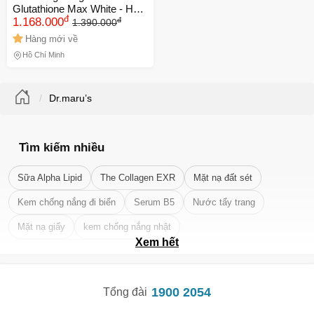
Glutathione Max White - Hỗ
đ
đ
trợ làm sáng da, cải thiện tình
1.168.000
1.390.000
trạng nám, sản phẩm chính
Hàng mới về
hãng Hàn Quốc
Hồ Chí Minh
Dr.maru’s
Tìm kiếm nhiều
Sữa Alpha Lipid
The Collagen EXR
Mặt nạ đất sét
Kem chống nắng đi biển
Serum B5
Nước tẩy trang
Mặt nạ giấy
kem chống nắng nhật
Xem hết
Tẩy tế bào chết da mặt tốt nhất
1900 2054
Tổng đài