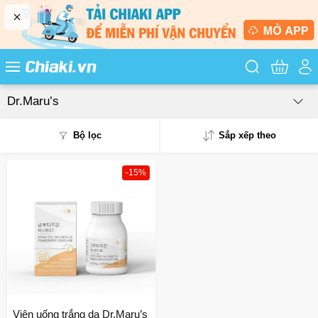
Tìm kiếm sản
Dr.Maru’s
Bộ lọc
Sắp xếp theo
-15%
Phổ biến
Mua nhiều
Mới nhất
Giá từ thấp - cao
Giá từ cao - thấp
Viên uống trắng da Dr.Maru’s