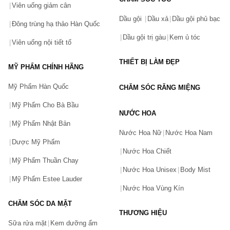
Viên uống giảm cân
Dầu gội
Dầu xả
Dầu gội phủ bạc
Đông trùng hạ thảo Hàn Quốc
Dầu gội trị gàu
Kem ủ tóc
Viên uống nội tiết tố
THIẾT BỊ LÀM ĐẸP
MỸ PHẨM CHÍNH HÃNG
Mỹ Phẩm Hàn Quốc
CHĂM SÓC RĂNG MIỆNG
Mỹ Phẩm Cho Bà Bầu
NƯỚC HOA
Mỹ Phẩm Nhật Bản
Nước Hoa Nữ
Nước Hoa Nam
Dược Mỹ Phẩm
Nước Hoa Chiết
Mỹ Phẩm Thuần Chay
Nước Hoa Unisex
Body Mist
Mỹ Phẩm Estee Lauder
Nước Hoa Vùng Kín
CHĂM SÓC DA MẶT
THƯƠNG HIỆU
Sữa rửa mặt
Kem dưỡng ẩm