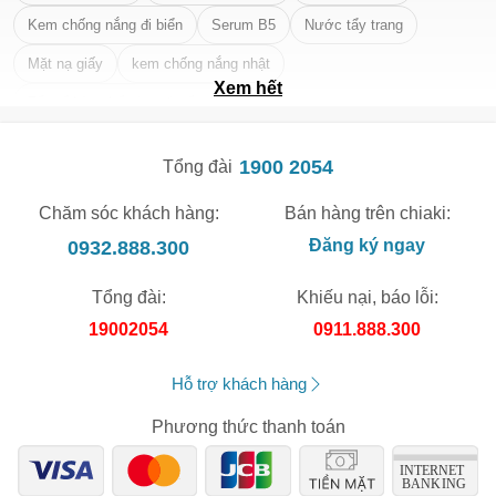
Chỉ áp dụng cho gian hàng:
Kem chống nắng đi biển
Serum B5
Nước tẩy trang
Ngày hết hạn:
Mặt nạ giấy
kem chống nắng nhật
Xem hết
LẤY MÃ NGAY
Tẩy tế bào chết da mặt tốt nhất
1900 2054
Tổng đài
Chăm sóc khách hàng:
Bán hàng trên chiaki:
0932.888.300
Đăng ký ngay
Tổng đài:
Khiếu nại, báo lỗi:
19002054
0911.888.300
Hỗ trợ khách hàng
Phương thức thanh toán