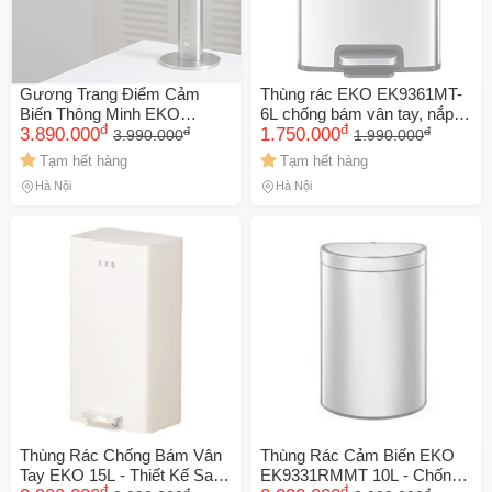
Gương Trang Điểm Cảm
Thùng rác EKO EK9361MT-
Biến Thông Minh EKO
6L chống bám vân tay, nắp
đ
đ
đ
đ
EK5288MT-1X - Gương LED
3.890.000
đậy êm ái, thiết kế thanh lịch
1.750.000
3.990.000
1.990.000
Siêu Rõ, Sạc USB, Chế Độ
cho phòng tắm và không gian
Tạm hết hàng
Tạm hết hàng
Ánh Sáng Tùy Chỉnh, Kính
nhỏ gọn
Hà Nội
Hà Nội
Lúp 5X
Thùng Rác Chống Bám Vân
Thùng Rác Cảm Biến EKO
Tay EKO 15L - Thiết Kế Sang
EK9331RMMT 10L - Chống
đ
đ
đ
đ