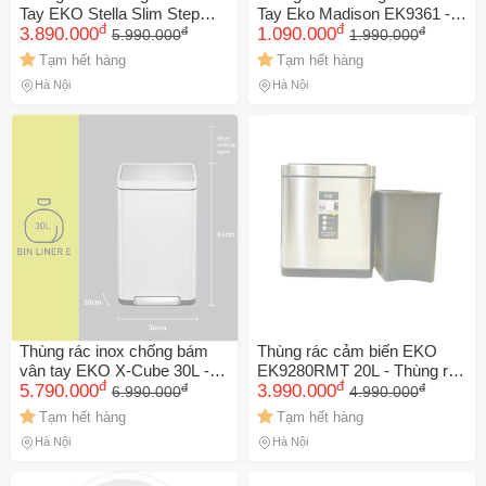
Tay EKO Stella Slim Step
Tay Eko Madison EK9361 -
đ
đ
đ
đ
30L - Thùng Rác Inox Cao
3.890.000
Thùng Rác 6L Inox Đẹp, Nắp
1.090.000
5.990.000
1.990.000
Cấp, Thiết Kế Sang Trọng,
Đóng Êm, Dùng Trong Nhà,
Tạm hết hàng
Tạm hết hàng
Chống Mùi Hôi, Tháo Lắp Dễ
Văn Phòng, Phòng Tắm, Spa
Hà Nội
Hà Nội
Dàng
Thùng rác inox chống bám
Thùng rác cảm biến EKO
vân tay EKO X-Cube 30L -
EK9280RMT 20L - Thùng rác
đ
đ
đ
đ
Thùng đạp bằng kim loại vệ
5.790.000
tự động chống bám vân tay,
3.990.000
6.990.000
4.990.000
sinh, hiện đại và an toàn cho
tiện lợi cho nhà bếp và phòng
Tạm hết hàng
Tạm hết hàng
gia đình
khách
Hà Nội
Hà Nội