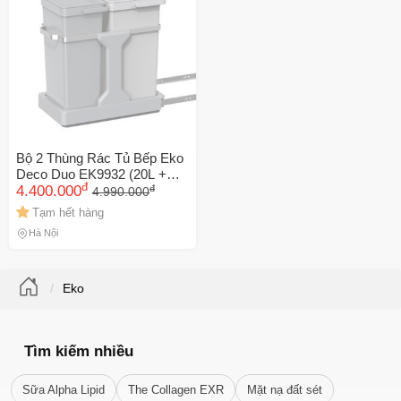
Bộ 2 Thùng Rác Tủ Bếp Eko
Deco Duo EK9932 (20L +
đ
đ
15L) - Giải Pháp Tiện Lợi Cho
4.400.000
4.990.000
Không Gian Sống Gọn Gàng,
Tạm hết hàng
🎁 Đừng Bỏ Lỡ! 🎁
Hiện Đại
Hà Nội
Mã Giảm Giá Dành Riêng Cho Bạn
Giảm ngay
-
cho bất kỳ đơn hàng nào.
Eko
XXX-XXXX
Tìm kiếm nhiều
Số lần áp dụng:
1
lần
Sữa Alpha Lipid
The Collagen EXR
Mặt nạ đất sét
Áp dụng cho đơn hàng từ:
0