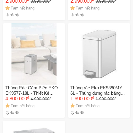
Trọng, Chất Liệu INOX Nano,
2.900.000
Bám Vân Tay, Khử Mùi, Thép
2.990.000
3.990.000
3.990.000
Đạp Vận Hành An Toàn,
Không Gỉ, Thiết Kế Hiện Đại,
Tạm hết hàng
Tạm hết hàng
Ngăn Mùi Hiệu Quả
Phù Hợp Với Gia Đình
Hà Nội
Hà Nội
Thùng Rác Cảm Biến EKO
Thùng rác Eko EK9380MY
EK9577-18L - Thiết Kế
6L - Thùng đựng rác bằng
đ
đ
đ
đ
Chống Bám Vân Tay, Tự
4.800.000
thép không gỉ, công nghệ
1.690.000
4.990.000
1.990.000
Động Mở Đóng - Phù Hợp
đệm thủy lực, thiết kế chống
Tạm hết hàng
Tạm hết hàng
Nội Thất Phòng Khách Nhà
trượt và thân thiện với môi
Hà Nội
Hà Nội
Bếp
trường