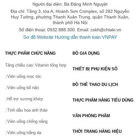
Người đại diện: Bà Đặng Minh Nguyệt
Địa chỉ: Tầng 3, tòa A, Hoành Sơn Complex, số 282 Nguyễn
Huy Tưởng, phường Thanh Xuân Trung, quận Thanh Xuân,
thành phố Hà Nội
Số điện thoại: 0932.888.300. Email:
cskh@chiaki.vn
Sơ đồ Website
Hướng dẫn thanh toán VNPAY
THỰC PHẨM CHỨC NĂNG
ĐỒ GIA DỤNG
Tăng chiều cao
Vitamin tổng hợp
THIẾT BỊ PHỤ KIỆN SỐ
Viên uống mọc tóc
ĐỒ THỂ THAO DU LỊCH
Viên uống bổ não
Hỗ trợ xương khớp
THỰC PHẨM HÀNG TIÊU DÙNG
Tinh dầu hoa anh thảo
VĂN PHÒNG PHẨM
Viên uống chống nắng
THỜI TRANG HÀNG HIỆU
Viên uống trắng da