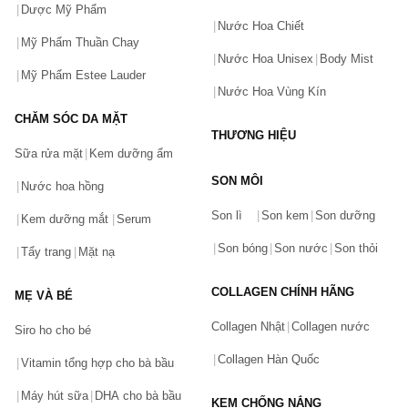
Dược Mỹ Phẩm
Nước Hoa Chiết
Mỹ Phẩm Thuần Chay
Nước Hoa Unisex
Body Mist
Mỹ Phẩm Estee Lauder
Nước Hoa Vùng Kín
CHĂM SÓC DA MẶT
THƯƠNG HIỆU
Sữa rửa mặt
Kem dưỡng ẩm
SON MÔI
Nước hoa hồng
Bạn gặp vấn đề về sản phẩm hay mua hàng?
Son lì
Son kem
Son dưỡng
Hãy báo lỗi cho chúng tôi. Hoặc gọi cho chúng tôi qua số
Kem dưỡng mắt
Serum
0911.888.300
Son bóng
Son nước
Son thỏi
Tẩy trang
Mặt nạ
Tên của bạn
(*)
COLLAGEN CHÍNH HÃNG
MẸ VÀ BÉ
Collagen Nhật
Collagen nước
Siro ho cho bé
Số điện thoại
(*)
Collagen Hàn Quốc
Vitamin tổng hợp cho bà bầu
Máy hút sữa
DHA cho bà bầu
KEM CHỐNG NẮNG