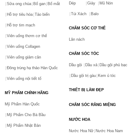
Dép
Giày
Mũ Nón
Sữa ong chúa
Bổ gan
Bổ mắt
Túi Xách
Balo
Hỗ trợ tiêu hóa
Tảo biển
Hỗ trợ tim mạch
CHĂM SÓC CƠ THỂ
Viên uống thơm cơ thể
Lăn nách
Viên uống Collagen
CHĂM SÓC TÓC
Viên uống giảm cân
Dầu gội
Dầu xả
Dầu gội phủ bạc
Đông trùng hạ thảo Hàn Quốc
Dầu gội trị gàu
Kem ủ tóc
Viên uống nội tiết tố
THIẾT BỊ LÀM ĐẸP
MỸ PHẨM CHÍNH HÃNG
Mỹ Phẩm Hàn Quốc
CHĂM SÓC RĂNG MIỆNG
Mỹ Phẩm Cho Bà Bầu
NƯỚC HOA
Mỹ Phẩm Nhật Bản
Nước Hoa Nữ
Nước Hoa Nam