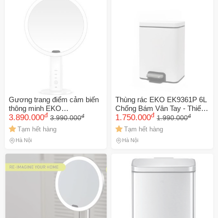
Gương trang điểm cảm biến
Thùng rác EKO EK9361P 6L
thông minh EKO
Chống Bám Vân Tay - Thiết
đ
đ
đ
đ
EK5288WH-5X-E - Gương
3.890.000
Kế Sang Trọng, Bảo Vệ Sàn
1.750.000
3.990.000
1.990.000
phóng đại 5X, 3 chế độ ánh
Nhà, Tháo Rời Dễ Vệ Sinh,
Tạm hết hàng
Tạm hết hàng
sáng, di động, dễ điều chỉnh
Nắp Đậy Êm Ái
Hà Nội
Hà Nội