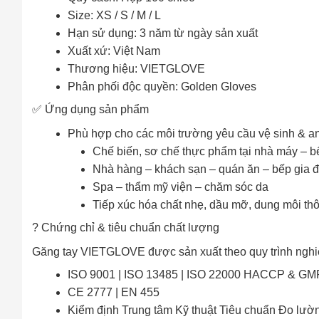
Size: XS / S / M / L
Hạn sử dụng: 3 năm từ ngày sản xuất
Xuất xứ: Việt Nam
Thương hiệu: VIETGLOVE
Phân phối độc quyền: Golden Gloves
✅ Ứng dụng sản phẩm
Phù hợp cho các môi trường yêu cầu vệ sinh & an
Chế biến, sơ chế thực phẩm tại nhà máy – b
Nhà hàng – khách sạn – quán ăn – bếp gia đ
Spa – thẩm mỹ viện – chăm sóc da
Tiếp xúc hóa chất nhẹ, dầu mỡ, dung môi t
? Chứng chỉ & tiêu chuẩn chất lượng
Găng tay VIETGLOVE được sản xuất theo quy trình nghi
ISO 9001 | ISO 13485 | ISO 22000 HACCP & GM
CE 2777 | EN 455
Cách
Kiểm định Trung tâm Kỹ thuật Tiêu chuẩn Đo lườ