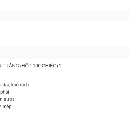
GỬI BÁO LỖI
 TRẮNG (HỘP 100 CHIẾC) ?
u dai, khó rách
 phải
n trượt
ộn mép