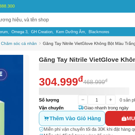
.888.300
erum
Omega 3
GH Creation
Kem Dưỡng Ẩm
Blackmores
Chăm sóc cá nhân
Găng Tay Nitrile VietGlove Không Bột Màu Trắn
Găng Tay Nitrile VietGlove Khô
đ
304.999
đ
468.999
Số lượng
0
sản p
Vận chuyển
Giao nhanh trong ngày
ý do
Thêm Vào Giỏ Hàng
MU
Miễn phí vận chuyển tối đa 30K khi đặt hàng 
m có dấu hiệu lừa đảo