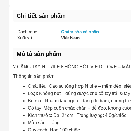
Chi tiết sản phẩm
Danh mục
Chăm sóc cá nhân
Xuất xứ
Việt Nam
Mô tả sản phẩm
? GĂNG TAY NITRILE KHÔNG BỘT VIETGLOVE – MÀU
Thông tin sản phẩm
Chất liệu: Cao su tổng hợp Nitrile – mềm dẻo, siê
Loại: Không bột – dùng được cho cả tay trái & tay
Bề mặt: Nhám đầu ngón – tăng độ bám, chống trơ
Cổ tay: Mép cuốn chắc chắn – dễ đeo, không cu
Kích thước: Dài 24cm | Trọng lượng: 4.0g/chiếc
Màu sắc: Trắng
Quy cách: Hộp 100 chiếc