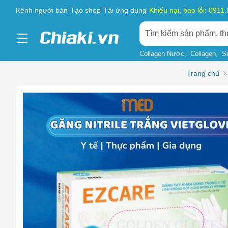
Kênh người bán
Tạo shop
Tải ứng dụng
Khiếu nại, báo lỗi: 0911
Collagen Nước
Collagen
S
Trang chủ
Chọn l
Sản phẩ