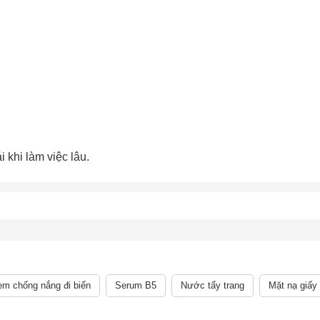
o chép mã giảm giá phía trên.
uy cập trang thanh toán và sử dụng
ã.
LẤY MÃ NGAY
LẤY MÃ NGAY
 khi làm việc lâu.
m chống nắng đi biển
Serum B5
Nước tẩy trang
Mặt nạ giấy