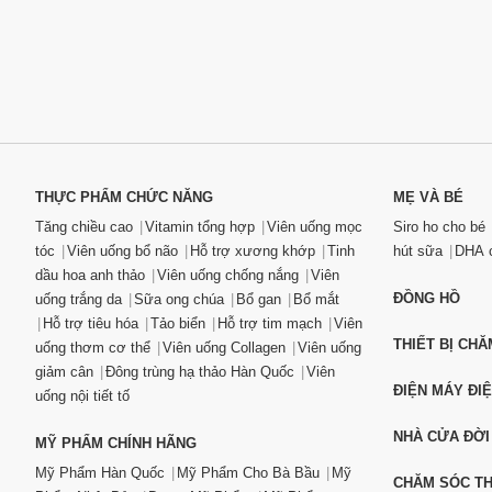
THỰC PHẨM CHỨC NĂNG
MẸ VÀ BÉ
Tăng chiều cao
Vitamin tổng hợp
Viên uống mọc
Siro ho cho bé
tóc
Viên uống bổ não
Hỗ trợ xương khớp
Tinh
hút sữa
DHA c
dầu hoa anh thảo
Viên uống chống nắng
Viên
ĐỒNG HỒ
uống trắng da
Sữa ong chúa
Bổ gan
Bổ mắt
Hỗ trợ tiêu hóa
Tảo biển
Hỗ trợ tim mạch
Viên
THIẾT BỊ CH
uống thơm cơ thể
Viên uống Collagen
Viên uống
giảm cân
Đông trùng hạ thảo Hàn Quốc
Viên
ĐIỆN MÁY ĐI
uống nội tiết tố
NHÀ CỬA ĐỜI
MỸ PHẨM CHÍNH HÃNG
Mỹ Phẩm Hàn Quốc
Mỹ Phẩm Cho Bà Bầu
Mỹ
CHĂM SÓC T