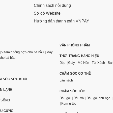
Chính sách nội dung
Sơ đồ Website
Hướng dẫn thanh toán VNPAY
VĂN PHÒNG PHẨM
Vitamin tổng hợp cho bà bầu
Máy
THỜI TRANG HÀNG HIỆU
ho bà bầu
Dép
Giày
Mũ Nón
Túi Xách
Bal
CHĂM SÓC CƠ THỂ
ĂM SÓC SỨC KHỎE
Lăn nách
ỆN LẠNH
CHĂM SÓC TÓC
Dầu gội
Dầu xả
Dầu gội phủ bạc
 SỐNG
Kem ủ tóc
HÚ CƯNG