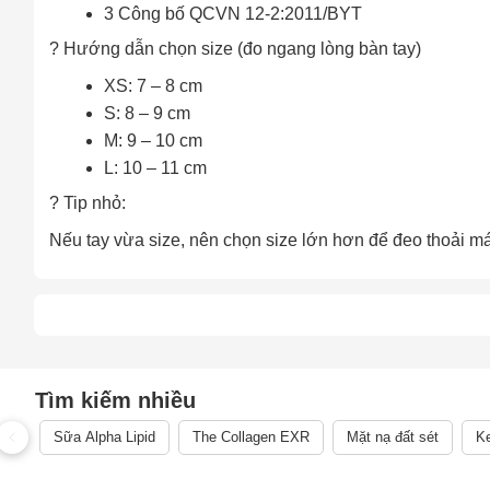
Sa
3 Công bố QCVN 12-2:2011/BYT
Tr
? Hướng dẫn chọn size (đo ngang lòng bàn tay)
m
XS: 7 – 8 cm
S: 8 – 9 cm
M: 9 – 10 cm
L: 10 – 11 cm
? Tip nhỏ:
Nếu tay vừa size, nên chọn size lớn hơn để đeo thoải mái
Tìm kiếm nhiều
Sữa Alpha Lipid
The Collagen EXR
Mặt nạ đất sét
Ke