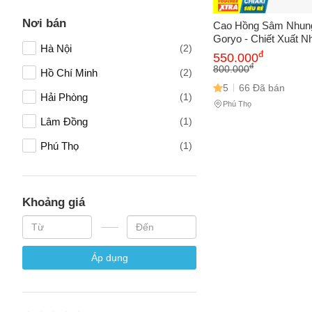
Nơi bán
Cao Hồng Sâm Nhun
Goryo - Chiết Xuất 
Hà Nội
(2)
Hồng Sâm Hàn Quốc
đ
550.000
Số điện
Sức Khỏe, 2 Lọ x 25
đ
800.000
Hồ Chí Minh
(2)
5
66 Đã bán
Hải Phòng
(1)
Phú Thọ
Email
Lâm Đồng
(1)
Phú Thọ
(1)
Vấn đề 
Khoảng giá
Mô tả
(*)
Áp dụng