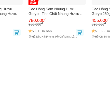
g Hươu
Cao Hồng Sâm Nhung Hươu
Cao Hồng 
Nhung Hươu và
Goryo - Tinh Chất Nhung Hươu &
Goryo 250g
, Tăng Cường
Hồng Sâm Hàn Quốc (2 Lọ x 250g)
Nhung Hươ
đ
đ
780.000
455.000
 thoại
(*)
0g
- Bổ Dưỡng Cơ Thể, Tăng Cường
Khỏe, Hỗ T
đ
đ
950.000
590.000
Sức Khỏe
Stress
5
1 Đã bán
5
66 Đã
Hà Nội, Hải Phòng, Hồ Chí Minh, Lâm
Hồ Chí Minh
Đồng
bạn gặp phải
(*)