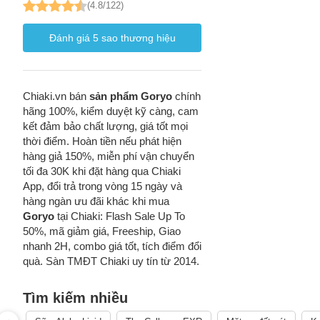
(4.8/122)
Đánh giá
5
sao thương hiệu
Chiaki.vn bán
sản phẩm Goryo
chính
hãng 100%, kiểm duyệt kỹ càng, cam
kết đảm bảo chất lượng, giá tốt mọi
thời điểm. Hoàn tiền nếu phát hiện
hàng giả 150%, miễn phí vận chuyển
tối đa 30K khi đặt hàng qua Chiaki
App, đổi trả trong vòng 15 ngày và
hàng ngàn ưu đãi khác khi mua
Goryo
tại Chiaki: Flash Sale Up To
50%, mã giảm giá, Freeship, Giao
nhanh 2H, combo giá tốt, tích điểm đổi
quà. Sàn TMĐT Chiaki uy tín từ 2014.
Tìm kiếm nhiều