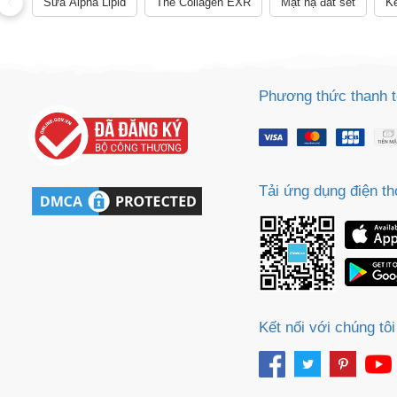
Sữa Alpha Lipid
The Collagen EXR
Mặt nạ đất sét
Ke
Cách
Sa
Tr
m
Phương thức thanh 
Tải ứng dụng điện th
Kết nối với chúng tôi