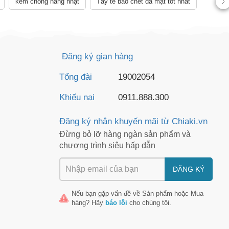
kem chống nắng nhật
Tẩy tế bào chết da mặt tốt nhất
AY
Đăng ký gian hàng
Tổng đài
19002054
Khiếu nại
0911.888.300
Đăng ký nhận khuyến mãi từ Chiaki.vn
Đừng bỏ lỡ hàng ngàn sản phẩm và
chương trình siêu hấp dẫn
ĐĂNG KÝ
Nếu bạn gặp vấn đề về
Sản phẩm
hoặc
Mua
hàng
? Hãy
báo lỗi
cho chúng tôi.