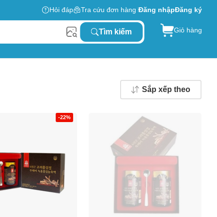
Hỏi đáp
Tra cứu đơn hàng
Đăng nhập
Đăng ký
Giỏ hàng
Tìm kiếm
Sắp xếp theo
-22%
0