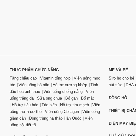
THỰC PHẨM CHỨC NĂNG
MẸ VÀ BÉ
Tăng chiều cao
Vitamin tổng hợp
Viên uống mọc
Siro ho cho bé
tóc
Viên uống bổ não
Hỗ trợ xương khớp
Tinh
hút sữa
DHA c
dầu hoa anh thảo
Viên uống chống nắng
Viên
ĐỒNG HỒ
uống trắng da
Sữa ong chúa
Bổ gan
Bổ mắt
Hỗ trợ tiêu hóa
Tảo biển
Hỗ trợ tim mạch
Viên
THIẾT BỊ CH
uống thơm cơ thể
Viên uống Collagen
Viên uống
giảm cân
Đông trùng hạ thảo Hàn Quốc
Viên
ĐIỆN MÁY ĐI
uống nội tiết tố