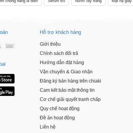
m chống nắng đi biển
Serum B5
Nước tẩy trang
Mặt nạ giấy
 sử dụng:
TẢi APP CHIAKI NG
o chép mã giảm giá phía trên.
uy cập trang thanh toán và sử dụng
ã.
LẤY MÃ NGAY
toán
Hỗ trợ khách hàng
Giới thiệu
LẤY MÃ NGAY
Chính sách đổi trả
Hướng dẫn đặt hàng
oại
Vận chuyển & Giao nhận
Đăng ký bán hàng trên chiaki
Cam kết bảo mật thông tin
Cơ chế giải quyết tranh chấp
Quy chế hoạt động
Đề án hoạt động
Liên hệ