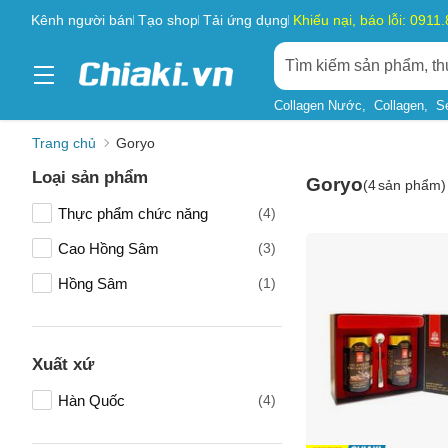
Kênh người bán
Tạo shop
Tải ứng dụng
Khiếu nại, báo lỗi: 0911
Collagen Nước
Collagen
S
Trang chủ
Goryo
Loại sản phẩm
Goryo
(
4
sản phẩm)
Thực phẩm chức năng
(4)
Cao Hồng Sâm
(3)
Hồng Sâm
(1)
Xuất xứ
Hàn Quốc
(4)
Tên của