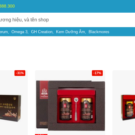
.888.300
erum
Omega 3
GH Creation
Kem Dưỡng Ẩm
Blackmores
-31%
-17%
Bạn gặp vấn đề về
Sản phẩm
hay
Mua hàng
?
Hãy báo lỗi cho chúng tôi. Hoặc gọi cho chúng tôi qua số
0911.888.30
 bạn
(*)