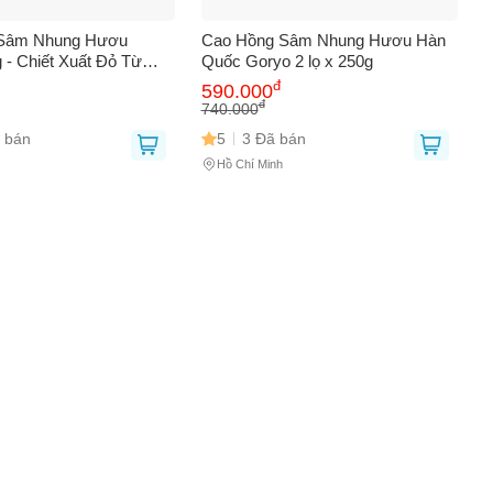
Sâm Nhung Hươu
Cao Hồng Sâm Nhung Hươu Hàn
 - Chiết Xuất Đỏ Từ
Quốc Goryo 2 lọ x 250g
u Tăng Cường Sức
đ
590.000
rợ Miễn Dịch, Giảm
đ
740.000
 bán
5
3 Đã bán
Hồ Chí Minh