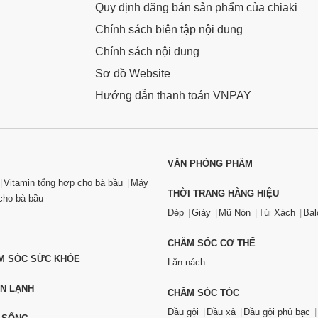
Quy định đăng bán sản phẩm của chiaki
Chính sách biên tập nội dung
Chính sách nội dung
Sơ đồ Website
Hướng dẫn thanh toán VNPAY
VĂN PHÒNG PHẨM
Vitamin tổng hợp cho bà bầu
Máy
THỜI TRANG HÀNG HIỆU
ho bà bầu
Dép
Giày
Mũ Nón
Túi Xách
Bal
CHĂM SÓC CƠ THỂ
ĂM SÓC SỨC KHỎE
Lăn nách
ỆN LẠNH
CHĂM SÓC TÓC
Dầu gội
Dầu xả
Dầu gội phủ bạc