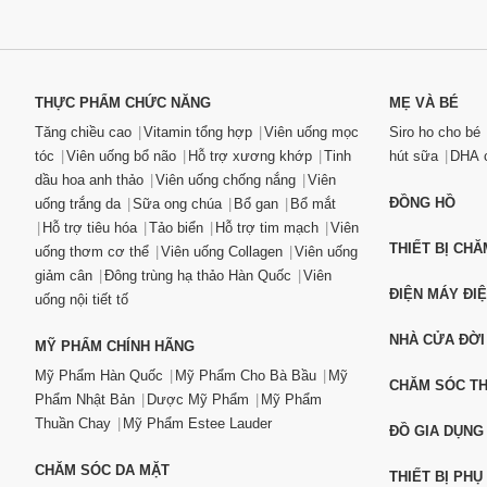
THỰC PHẨM CHỨC NĂNG
MẸ VÀ BÉ
Tăng chiều cao
Vitamin tổng hợp
Viên uống mọc
Siro ho cho bé
tóc
Viên uống bổ não
Hỗ trợ xương khớp
Tinh
hút sữa
DHA c
dầu hoa anh thảo
Viên uống chống nắng
Viên
ĐỒNG HỒ
uống trắng da
Sữa ong chúa
Bổ gan
Bổ mắt
Hỗ trợ tiêu hóa
Tảo biển
Hỗ trợ tim mạch
Viên
THIẾT BỊ CH
uống thơm cơ thể
Viên uống Collagen
Viên uống
giảm cân
Đông trùng hạ thảo Hàn Quốc
Viên
ĐIỆN MÁY ĐI
uống nội tiết tố
NHÀ CỬA ĐỜI
MỸ PHẨM CHÍNH HÃNG
Mỹ Phẩm Hàn Quốc
Mỹ Phẩm Cho Bà Bầu
Mỹ
CHĂM SÓC T
Phẩm Nhật Bản
Dược Mỹ Phẩm
Mỹ Phẩm
Thuần Chay
Mỹ Phẩm Estee Lauder
ĐỒ GIA DỤNG
CHĂM SÓC DA MẶT
THIẾT BỊ PHỤ