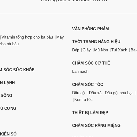
VĂN PHÒNG PHẨM
Vitamin tổng hợp cho bà bầu
Máy
THỜI TRANG HÀNG HIỆU
ho bà bầu
Dép
Giày
Mũ Nón
Túi Xách
Bal
CHĂM SÓC CƠ THỂ
ĂM SÓC SỨC KHỎE
Lăn nách
ỆN LẠNH
CHĂM SÓC TÓC
Dầu gội
Dầu xả
Dầu gội phủ bạc
 SỐNG
Kem ủ tóc
HÚ CƯNG
THIẾT BỊ LÀM ĐẸP
CHĂM SÓC RĂNG MIỆNG
 KIỆN SỐ