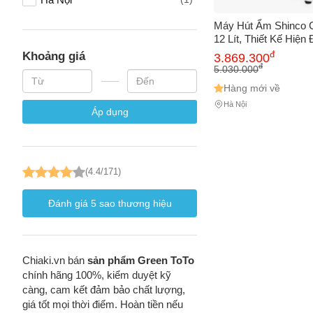
Máy Hút Ẩm Shinco 
12 Lít, Thiết Kế Hiện 
Số điện
Năng Lượng, Bảo Vệ
đ
Khoảng giá
3.869.300
Gia Đình - Bảo Hành
đ
5.030.000
Hàng mới về
Email
Hà Nội
Áp dụng
Vấn đề 
(4.4/171)
Đánh giá
5
sao thương hiệu
Mô tả
(*)
Chiaki.vn bán
sản phẩm Green ToTo
chính hãng 100%, kiểm duyệt kỹ
càng, cam kết đảm bảo chất lượng,
giá tốt mọi thời điểm. Hoàn tiền nếu