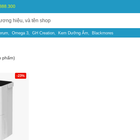
.888.300
erum
Omega 3
GH Creation
Kem Dưỡng Ẩm
Blackmores
n phẩm)
-23%
Bạn gặp vấn đề về
Sản phẩm
hay
Mua hàng
?
Hãy báo lỗi cho chúng tôi. Hoặc gọi cho chúng tôi qua số
0911.888.30
 bạn
(*)