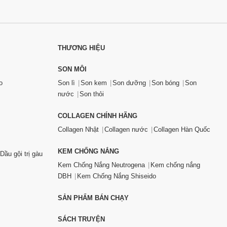
THƯƠNG HIỆU
SON MÔI
o
Son lì
Son kem
Son dưỡng
Son bóng
Son
nước
Son thỏi
COLLAGEN CHÍNH HÃNG
Collagen Nhật
Collagen nước
Collagen Hàn Quốc
KEM CHỐNG NẮNG
Dầu gội trị gàu
Kem Chống Nắng Neutrogena
Kem chống nắng
DBH
Kem Chống Nắng Shiseido
SẢN PHẨM BÁN CHẠY
SÁCH TRUYỆN