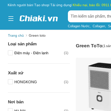
Kênh người bán
Tạo shop
Tải ứng dụng
Khiếu nại, báo lỗi: 0911
Collagen Nước
Collagen
S
Trang chủ
Green toto
Loại sản phẩm
Green ToTo
(
1
sả
Điện máy - Điện lạnh
(1)
Xuất xứ
HONGKONG
(1)
Nơi bán
Tên của
Hà Nội
(1)