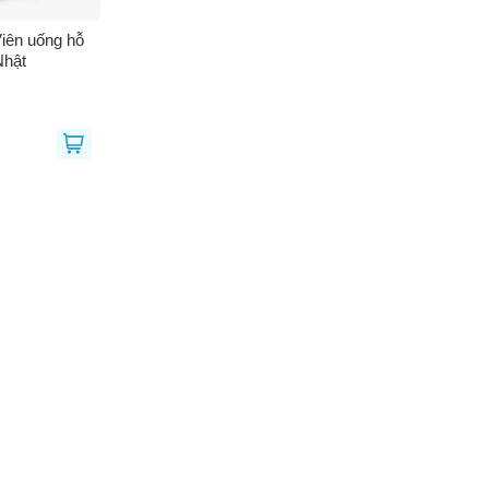
iên uống hỗ
 - Nhật
 thoại
(*)
bạn gặp phải
(*)
GỬI BÁO LỖI