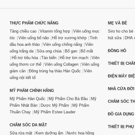
THỰC PHẨM CHỨC NĂNG
MẸ VÀ BÉ
Tăng chiều cao
Vitamin tổng hợp
Viên uống mọc
Siro ho cho bé
tóc
Viên uống bổ não
Hỗ trợ xương khớp
Tinh
hút sữa
DHA c
dầu hoa anh thảo
Viên uống chống nắng
Viên
ĐỒNG HỒ
uống trắng da
Sữa ong chúa
Bổ gan
Bổ mắt
Hỗ trợ tiêu hóa
Tảo biển
Hỗ trợ tim mạch
Viên
THIẾT BỊ CH
uống thơm cơ thể
Viên uống Collagen
Viên uống
giảm cân
Đông trùng hạ thảo Hàn Quốc
Viên
ĐIỆN MÁY ĐI
uống nội tiết tố
NHÀ CỬA ĐỜI
MỸ PHẨM CHÍNH HÃNG
Mỹ Phẩm Hàn Quốc
Mỹ Phẩm Cho Bà Bầu
Mỹ
CHĂM SÓC T
Phẩm Nhật Bản
Dược Mỹ Phẩm
Mỹ Phẩm
Thuần Chay
Mỹ Phẩm Estee Lauder
ĐỒ GIA DỤNG
CHĂM SÓC DA MẶT
THIẾT BỊ PHỤ
Sữa rửa mặt
Kem dưỡng ẩm
Nước hoa hồng