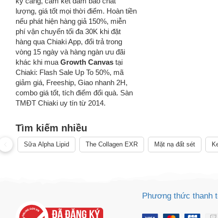
kỹ càng, cam kết đảm bảo chất
lượng, giá tốt mọi thời điểm. Hoàn tiền
nếu phát hiện hàng giả 150%, miễn
phí vận chuyển tối đa 30K khi đặt
hàng qua Chiaki App, đổi trả trong
vòng 15 ngày và hàng ngàn ưu đãi
khác khi mua
Growth Canvas
tại
Chiaki: Flash Sale Up To 50%, mã
giảm giá, Freeship, Giao nhanh 2H,
combo giá tốt, tích điểm đổi quà. Sàn
TMĐT Chiaki uy tín từ 2014.
Tìm kiếm nhiều
Sữa Alpha Lipid
The Collagen EXR
Mặt nạ đất sét
Ke
Cách
Phương thức thanh 
Sa
Tr