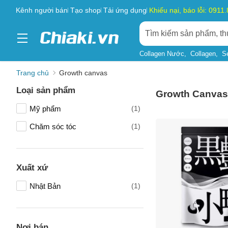
Kênh người bán
Tạo shop
Tải ứng dụng
Khiếu nại, báo lỗi: 0911
Collagen Nước
Collagen
S
Trang chủ
Growth canvas
Loại sản phẩm
Growth Canvas
Mỹ phẩm
(1)
Chăm sóc tóc
(1)
Xuất xứ
Nhật Bản
(1)
Tên của
Nơi bán