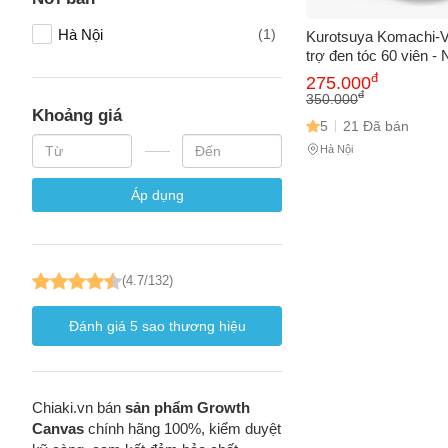
Hà Nội
(1)
Kurotsuya Komachi-V
trợ đen tóc 60 viên
Số điện
đ
275.000
đ
350.000
Khoảng giá
5
21 Đã bán
Email
Hà Nội
Áp dụng
Vấn đề 
(4.7/132)
Mô tả
(*)
Đánh giá
5
sao thương hiệu
Chiaki.vn bán
sản phẩm Growth
Canvas
chính hãng 100%, kiểm duyệt