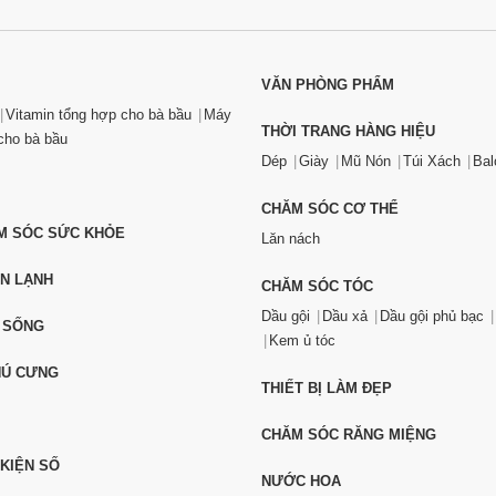
VĂN PHÒNG PHẨM
Vitamin tổng hợp cho bà bầu
Máy
THỜI TRANG HÀNG HIỆU
ho bà bầu
Dép
Giày
Mũ Nón
Túi Xách
Bal
CHĂM SÓC CƠ THỂ
ĂM SÓC SỨC KHỎE
Lăn nách
ỆN LẠNH
CHĂM SÓC TÓC
Dầu gội
Dầu xả
Dầu gội phủ bạc
 SỐNG
Kem ủ tóc
HÚ CƯNG
THIẾT BỊ LÀM ĐẸP
CHĂM SÓC RĂNG MIỆNG
 KIỆN SỐ
NƯỚC HOA