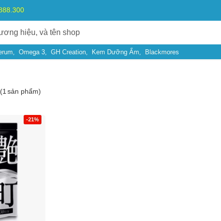
.888.300
erum
Omega 3
GH Creation
Kem Dưỡng Ẩm
Blackmores
(
1
sản phẩm)
-21%
Bạn gặp vấn đề về
Sản phẩm
hay
Mua hàng
?
Hãy báo lỗi cho chúng tôi. Hoặc gọi cho chúng tôi qua số
0911.888.30
 bạn
(*)