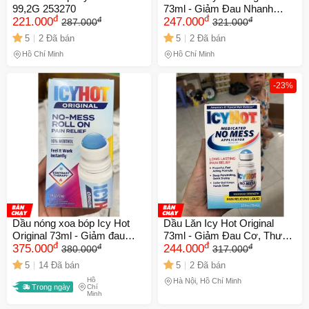
99,2G 253270
73ml - Giảm Đau Nhanh
đ
đ
đ
đ
221.000
Chóng, Lạnh Nóng Hiệu Quả
247.000
287.000
321.000
cho Cơ Bắp và Khớp
5
2 Đã bán
5
2 Đã bán
Hồ Chí Minh
Hồ Chí Minh
-23%
Dầu nóng xoa bóp Icy Hot
Dầu Lăn Icy Hot Original
Original 73ml - Giảm đau
73ml - Giảm Đau Cơ, Thư
đ
đ
đ
đ
hiệu quả cho cơ và khớp,
375.000
Giãn Nhanh Chóng, Sản
244.000
380.000
317.000
sản phẩm nhập khẩu từ Mỹ,
Phẩm Mỹ Phẩm Chất Lượng
5
14 Đã bán
5
2 Đã bán
tiện lợi và dễ sử dụng
Cao
Hồ
Hà Nội, Hồ Chí Minh
Trong ngày
Chí
Minh