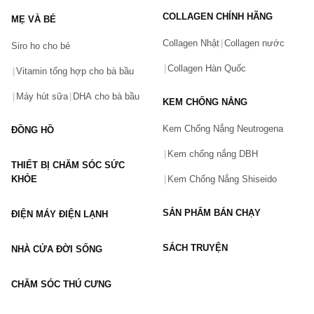
Tên của bạn
(*)
COLLAGEN CHÍNH HÃNG
MẸ VÀ BÉ
Collagen Nhật
Collagen nước
Siro ho cho bé
Số điện thoại
(*)
Collagen Hàn Quốc
Vitamin tổng hợp cho bà bầu
Máy hút sữa
DHA cho bà bầu
KEM CHỐNG NẮNG
Email
Kem Chống Nắng Neutrogena
ĐỒNG HỒ
Kem chống nắng DBH
THIẾT BỊ CHĂM SÓC SỨC
Vấn đề
(*)
KHỎE
Kem Chống Nắng Shiseido
SẢN PHẨM BÁN CHẠY
ĐIỆN MÁY ĐIỆN LẠNH
Mô tả
(*)
SÁCH TRUYỆN
NHÀ CỬA ĐỜI SỐNG
CHĂM SÓC THÚ CƯNG