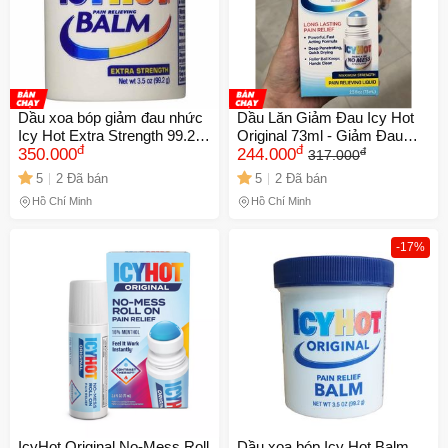
Dầu xoa bóp giảm đau nhức
Dầu Lăn Giảm Đau Icy Hot
Icy Hot Extra Strength 99.2g
Original 73ml - Giảm Đau
đ
đ
đ
- Giảm đau nhanh chóng cho
350.000
Nhanh Hiệu Quả Cho Cơn
244.000
317.000
cơ và khớp, hàng nhập Mỹ
Đau Cảm Thấy Lập Tức
5
2 Đã bán
5
2 Đã bán
Hồ Chí Minh
Hồ Chí Minh
-17%
IcyHot Original No-Mess Roll
Dầu xoa bóp Icy Hot Balm