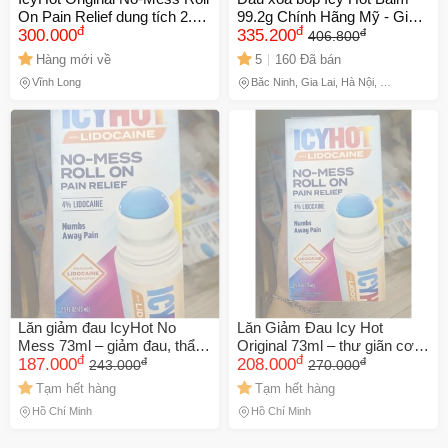
On Pain Relief dung tích 2.5 fl
99.2g Chính Hãng Mỹ - Giảm
đ
đ
đ
oz (73 ml).
300.000
Đau Nhức Hiệu Quả, Hỗ Trợ
335.200
406.800
Người Thể Thao với Hương
Hàng mới về
5
160 Đã bán
Bạc Hà Tươi Mát
Vĩnh Long
Bắc Ninh, Gia Lai, Hà Nội, Hồ
Chí Minh
Lăn giảm đau IcyHot No
Lăn Giảm Đau Icy Hot
Mess 73ml – giảm đau, thẩm
Original 73ml – thư giãn cơ
đ
đ
đ
đ
thấu nhanh
187.000
thể
208.000
243.000
270.000
Tạm hết hàng
Tạm hết hàng
Hồ Chí Minh
Hồ Chí Minh