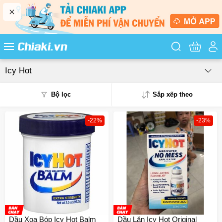
Tìm kiếm sản
Icy Hot
Bộ lọc
Sắp xếp theo
-22%
-23%
Phổ biến
Mua nhiều
Mới nhất
Giá từ thấp - cao
Giá từ cao - thấp
Dầu Xoa Bóp Icy Hot Balm
Dầu Lăn Icy Hot Original