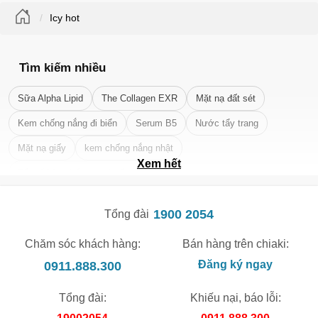
Icy hot
🎁 Đừng Bỏ Lỡ! 🎁
Tìm kiếm nhiều
Mã Giảm Giá Dành Riêng Cho Bạn
Sữa Alpha Lipid
The Collagen EXR
Mặt nạ đất sét
Giảm ngay
-
cho bất kỳ đơn hàng nào.
Kem chống nắng đi biển
Serum B5
Nước tẩy trang
Mặt nạ giấy
kem chống nắng nhật
XXX-XXXX
Xem hết
Tẩy tế bào chết da mặt tốt nhất
Số lần áp dụng:
1
lần
Áp dụng cho đơn hàng từ:
0
1900 2054
Tổng đài
Chỉ áp dụng cho gian hàng:
Ngày hết hạn:
Chăm sóc khách hàng:
Bán hàng trên chiaki:
0911.888.300
Đăng ký ngay
LẤY MÃ NGAY
Tổng đài:
Khiếu nại, báo lỗi: