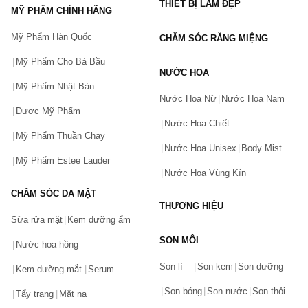
THIẾT BỊ LÀM ĐẸP
MỸ PHẨM CHÍNH HÃNG
Mỹ Phẩm Hàn Quốc
CHĂM SÓC RĂNG MIỆNG
Mỹ Phẩm Cho Bà Bầu
NƯỚC HOA
Mỹ Phẩm Nhật Bản
Nước Hoa Nữ
Nước Hoa Nam
Dược Mỹ Phẩm
Nước Hoa Chiết
Mỹ Phẩm Thuần Chay
Nước Hoa Unisex
Body Mist
Mỹ Phẩm Estee Lauder
Nước Hoa Vùng Kín
CHĂM SÓC DA MẶT
THƯƠNG HIỆU
Sữa rửa mặt
Kem dưỡng ẩm
SON MÔI
Nước hoa hồng
Bạn gặp vấn đề về sản phẩm hay mua hàng?
Son lì
Son kem
Son dưỡng
Hãy báo lỗi cho chúng tôi. Hoặc gọi cho chúng tôi qua số
Kem dưỡng mắt
Serum
0911.888.300
Son bóng
Son nước
Son thỏi
Tẩy trang
Mặt nạ