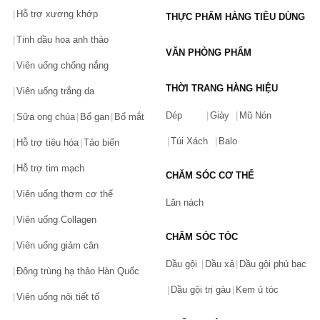
Hỗ trợ xương khớp
THỰC PHẨM HÀNG TIÊU DÙNG
Tinh dầu hoa anh thảo
VĂN PHÒNG PHẨM
Viên uống chống nắng
THỜI TRANG HÀNG HIỆU
Viên uống trắng da
Dép
Giày
Mũ Nón
Sữa ong chúa
Bổ gan
Bổ mắt
Túi Xách
Balo
Hỗ trợ tiêu hóa
Tảo biển
Hỗ trợ tim mạch
CHĂM SÓC CƠ THỂ
Viên uống thơm cơ thể
Lăn nách
Viên uống Collagen
CHĂM SÓC TÓC
Viên uống giảm cân
Dầu gội
Dầu xả
Dầu gội phủ bạc
Đông trùng hạ thảo Hàn Quốc
Dầu gội trị gàu
Kem ủ tóc
Viên uống nội tiết tố