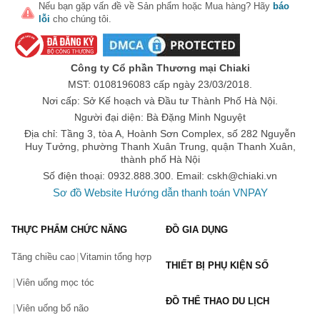
Nếu bạn gặp vấn đề về
Sản phẩm
hoặc
Mua hàng
? Hãy
báo
lỗi
cho chúng tôi.
Công ty Cổ phần Thương mại Chiaki
MST: 0108196083 cấp ngày 23/03/2018.
Nơi cấp: Sở Kế hoạch và Đầu tư Thành Phố Hà Nội.
Người đại diện: Bà Đặng Minh Nguyệt
Địa chỉ: Tầng 3, tòa A, Hoành Sơn Complex, số 282 Nguyễn
Huy Tưởng, phường Thanh Xuân Trung, quận Thanh Xuân,
thành phố Hà Nội
Số điện thoại: 0932.888.300. Email:
cskh@chiaki.vn
Sơ đồ Website
Hướng dẫn thanh toán VNPAY
THỰC PHẨM CHỨC NĂNG
ĐỒ GIA DỤNG
Tăng chiều cao
Vitamin tổng hợp
THIẾT BỊ PHỤ KIỆN SỐ
Viên uống mọc tóc
ĐỒ THỂ THAO DU LỊCH
Viên uống bổ não