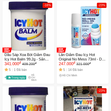
-16%
-23%
Dầu Sáp Xoa Bót Giảm Đau
Lăn Giảm Đau Icy Hot
Icy Hot Balm 99.2g - Sản
Original No Mess 73ml - Dầu
đ
đ
đ
đ
Phẩm Nhập Mỹ, Giải Quyết
341.000
Xoa Bóp Hiệu Quả Giúp Thư
247.000
409.200
321.000
Cơn Đau Cơ Bắp, Khớp
Giãn Cơ Bắp và Khớp, Tiện
5
1 Đã bán
5
14 Đã bán
Xương Nhanh Chóng
Lợi Mang Theo Người
Hồ
Hồ Chí Minh
Trong ngày
Chí
Minh
-23%