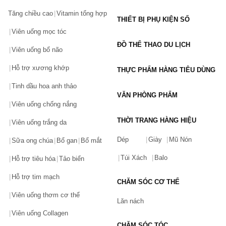
Tăng chiều cao
Vitamin tổng hợp
THIẾT BỊ PHỤ KIỆN SỐ
Viên uống mọc tóc
ĐỒ THỂ THAO DU LỊCH
Viên uống bổ não
Hỗ trợ xương khớp
THỰC PHẨM HÀNG TIÊU DÙNG
Tinh dầu hoa anh thảo
VĂN PHÒNG PHẨM
Viên uống chống nắng
THỜI TRANG HÀNG HIỆU
Viên uống trắng da
Dép
Giày
Mũ Nón
Sữa ong chúa
Bổ gan
Bổ mắt
Túi Xách
Balo
Hỗ trợ tiêu hóa
Tảo biển
Hỗ trợ tim mạch
CHĂM SÓC CƠ THỂ
Viên uống thơm cơ thể
Lăn nách
Viên uống Collagen
CHĂM SÓC TÓC