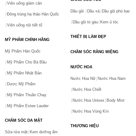
Viên uống giảm cân
Dầu gội
Dầu xả
Dầu gội phủ bạc
Đông trùng hạ thảo Hàn Quốc
Dầu gội trị gàu
Kem ủ tóc
Viên uống nội tiết tố
THIẾT BỊ LÀM ĐẸP
MỸ PHẨM CHÍNH HÃNG
Mỹ Phẩm Hàn Quốc
CHĂM SÓC RĂNG MIỆNG
Mỹ Phẩm Cho Bà Bầu
NƯỚC HOA
Mỹ Phẩm Nhật Bản
Nước Hoa Nữ
Nước Hoa Nam
Dược Mỹ Phẩm
Nước Hoa Chiết
Mỹ Phẩm Thuần Chay
Nước Hoa Unisex
Body Mist
Mỹ Phẩm Estee Lauder
Nước Hoa Vùng Kín
CHĂM SÓC DA MẶT
THƯƠNG HIỆU
Sữa rửa mặt
Kem dưỡng ẩm