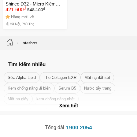
Shinco D32 - Micro Kiêm
đ
đ
Loa, Hiệu Ứng LED RGB,
421.600
548.100
Kết Nối Nhanh, Âm Thanh
Hàng mới về
Chất Lượng Cao, Quà Tặng
Hà Nội, Phú Thọ
Tuyệt Vời
Interbos
Tìm kiếm nhiều
Sữa Alpha Lipid
The Collagen EXR
Mặt nạ đất sét
Kem chống nắng đi biển
Serum B5
Nước tẩy trang
Mặt nạ giấy
kem chống nắng nhật
Xem hết
Tẩy tế bào chết da mặt tốt nhất
1900 2054
Tổng đài