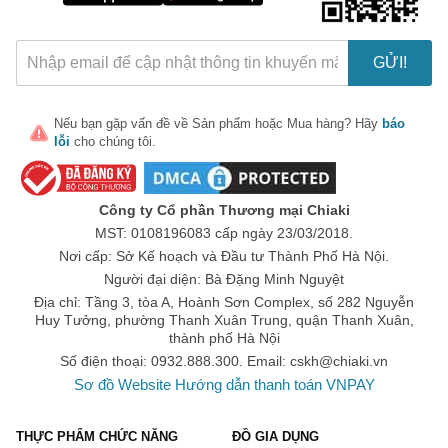
GỬI!
Nếu bạn gặp vấn đề về
Sản phẩm
hoặc
Mua hàng
? Hãy
báo
lỗi
cho chúng tôi.
🎁 Đừng Bỏ Lỡ! 🎁
Mã Giảm Giá Dành Riêng Cho Bạn
Công ty Cổ phần Thương mại Chiaki
Giảm ngay
-
cho bất kỳ đơn hàng nào.
MST: 0108196083 cấp ngày 23/03/2018.
Nơi cấp: Sở Kế hoạch và Đầu tư Thành Phố Hà Nội.
XXX-XXXX
Người đại diện: Bà Đặng Minh Nguyệt
Địa chỉ: Tầng 3, tòa A, Hoành Sơn Complex, số 282 Nguyễn
Huy Tưởng, phường Thanh Xuân Trung, quận Thanh Xuân,
Số lần áp dụng:
1
lần
thành phố Hà Nội
Áp dụng cho đơn hàng từ:
0
Số điện thoại: 0932.888.300. Email:
cskh@chiaki.vn
Chỉ áp dụng cho gian hàng:
Sơ đồ Website
Hướng dẫn thanh toán VNPAY
Ngày hết hạn:
THỰC PHẨM CHỨC NĂNG
ĐỒ GIA DỤNG
LẤY MÃ NGAY