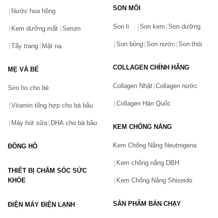
SON MÔI
Nước hoa hồng
Bạn gặp vấn đề về sản phẩm hay mua hàng?
Son lì
Son kem
Son dưỡng
Hãy báo lỗi cho chúng tôi. Hoặc gọi cho chúng tôi qua số
Kem dưỡng mắt
Serum
0911.888.300
Son bóng
Son nước
Son thỏi
Tẩy trang
Mặt nạ
Tên của bạn
(*)
COLLAGEN CHÍNH HÃNG
MẸ VÀ BÉ
Collagen Nhật
Collagen nước
Siro ho cho bé
Số điện thoại
(*)
Collagen Hàn Quốc
Vitamin tổng hợp cho bà bầu
Máy hút sữa
DHA cho bà bầu
KEM CHỐNG NẮNG
Email
Kem Chống Nắng Neutrogena
ĐỒNG HỒ
Kem chống nắng DBH
THIẾT BỊ CHĂM SÓC SỨC
Vấn đề
(*)
KHỎE
Kem Chống Nắng Shiseido
SẢN PHẨM BÁN CHẠY
ĐIỆN MÁY ĐIỆN LẠNH
Mô tả
(*)