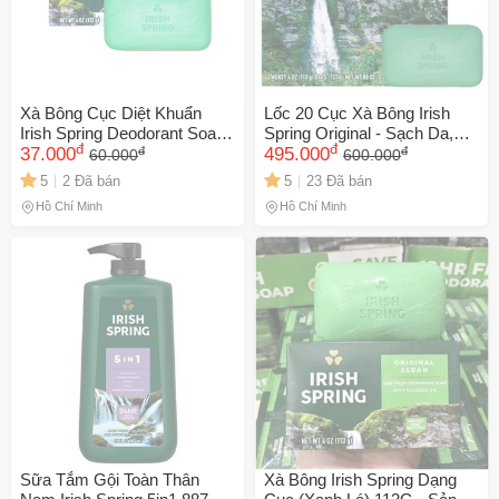
Xà Bông Cục Diệt Khuẩn
Lốc 20 Cục Xà Bông Irish
Irish Spring Deodorant Soap
Spring Original - Sạch Da,
đ
đ
đ
đ
Original 113g Của Mỹ
37.000
Kháng Khuẩn, Hương Tươi
495.000
60.000
600.000
Mát - Sản Phẩm Mỹ Dành
5
2 Đã bán
5
23 Đã bán
Cho Gia Đình
Hồ Chí Minh
Hồ Chí Minh
Sữa Tắm Gội Toàn Thân
Xà Bông Irish Spring Dạng