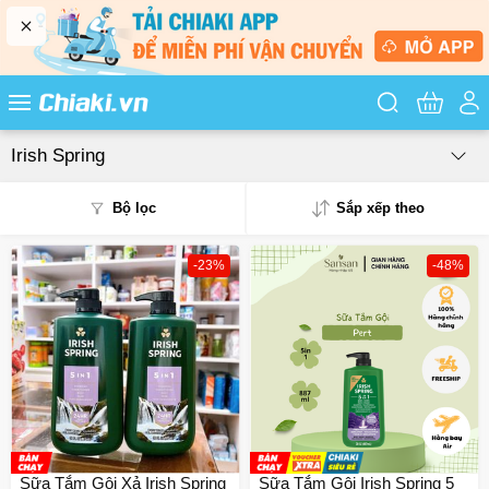
Tìm kiếm sản
Irish Spring
Bộ lọc
Sắp xếp theo
-23%
-48%
Phổ biến
Mua nhiều
Mới nhất
Giá từ thấp - cao
Giá từ cao - thấp
Sữa Tắm Gội Xả Irish Spring
Sữa Tắm Gội Irish Spring 5