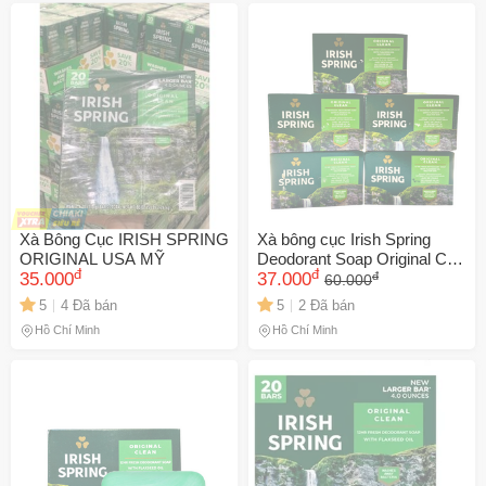
Xà Bông Cục IRISH SPRING
Xà bông cục Irish Spring
ORIGINAL USA MỸ
Deodorant Soap Original Của
đ
đ
đ
35.000
Mỹ
37.000
60.000
5
4 Đã bán
5
2 Đã bán
Hồ Chí Minh
Hồ Chí Minh