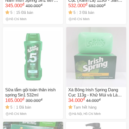
Nam Irish Spring 5in1 887ml
Cục (Xanh Lá) 113G - Sản
đ
đ
đ
đ
- Chăm Sóc Da, Tóc, Mặt
345.000
Phẩm Tươi Mát, Làm Sạch
532.000
400.000
692.000
Tiện Lợi, Hương Bạc Hà
Da, Phù Hợp Với Mọi Loại
5
15 Đã bán
5
3 Đã bán
Tươi Mát, Giữ 24h Thơm
Da, Thư Giãn Hàng Ngày
Hồ Chí Minh
Hồ Chí Minh
Tho
Sữa tắm gội toàn thân irish
Xà Bông Irish Spring Dạng
spring 5in1 532ml
Cục 113g - Khử Mùi và Làm
đ
đ
đ
đ
165.000
Sạch Tự Nhiên cho Làn Da
34.000
300.000
44.000
Tươi Mát
5
1 Đã bán
Tạm hết hàng
Hồ Chí Minh
Hà Nội, Hồ Chí Minh