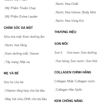
Nước Hoa Chiết
Mỹ Phẩm Thuần Chay
Nước Hoa Unisex
Body Mist
Mỹ Phẩm Estee Lauder
Nước Hoa Vùng Kín
CHĂM SÓC DA MẶT
THƯƠNG HIỆU
Sữa rửa mặt
Kem dưỡng ẩm
SON MÔI
Nước hoa hồng
Bạn gặp vấn đề về sản phẩm hay mua hàng?
Son lì
Son kem
Son dưỡng
Hãy báo lỗi cho chúng tôi. Hoặc gọi cho chúng tôi qua số
Kem dưỡng mắt
Serum
0911.888.300
Son bóng
Son nước
Son thỏi
Tẩy trang
Mặt nạ
Tên của bạn
(*)
COLLAGEN CHÍNH HÃNG
MẸ VÀ BÉ
Collagen Nhật
Collagen nước
Siro ho cho bé
Số điện thoại
(*)
Collagen Hàn Quốc
Vitamin tổng hợp cho bà bầu
Máy hút sữa
DHA cho bà bầu
KEM CHỐNG NẮNG