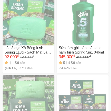
Lốc 3 cục Xà Bông Irish
Sữa tắm gội toàn thân cho
Spring 113g - Sạch Mát Lâu
nam Irish Spring 5in1 946ml
đ
đ
đ
đ
Dài, Chăm Sóc Da Từ Thiên
92.000
345.000
120.000
400.000
Nhiên, Mùi Hương Tươi Mát,
1 Đã bán
5
4 Đã bán
Phù Hợp Mọi Loại Da
Hà Nội, Hồ Chí Minh
Hồ Chí Minh