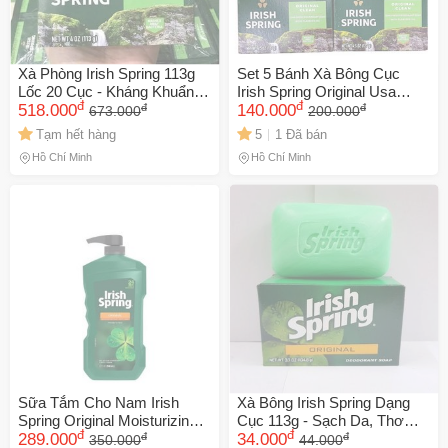
Xà Phòng Irish Spring 113g
Set 5 Bánh Xà Bông Cục
Lốc 20 Cục - Kháng Khuẩn,
Irish Spring Original Usa
đ
đ
đ
đ
Thơm Lâu Cho Nam Giới -
518.000
Hương Dịu Nhẹ
140.000
673.000
200.000
Sản Phẩm Chăm Sóc Cá
Tạm hết hàng
5
1 Đã bán
Nhân Chất Lượng
Hồ Chí Minh
Hồ Chí Minh
Sữa Tắm Cho Nam Irish
Xà Bông Irish Spring Dạng
Spring Original Moisturizing
Cục 113g - Sạch Da, Thơm
đ
đ
đ
đ
946ml
289.000
Lâu - Mỹ Phẩm Chăm Sóc
34.000
350.000
44.000