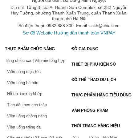
Người đại diện: Bà Đặng Minh Nguyệt
Địa chỉ: Tầng 3, tòa A, Hoành Sơn Complex, số 282 Nguyễn
Huy Tưởng, phường Thanh Xuân Trung, quận Thanh Xuân,
thành phố Hà Nội
Số điện thoại: 0932.888.300. Email:
cskh@chiaki.vn
Sơ đồ Website
Hướng dẫn thanh toán VNPAY
THỰC PHẨM CHỨC NĂNG
ĐỒ GIA DỤNG
Tăng chiều cao
Vitamin tổng hợp
THIẾT BỊ PHỤ KIỆN SỐ
Viên uống mọc tóc
ĐỒ THỂ THAO DU LỊCH
Viên uống bổ não
Hỗ trợ xương khớp
THỰC PHẨM HÀNG TIÊU DÙNG
Tinh dầu hoa anh thảo
VĂN PHÒNG PHẨM
Viên uống chống nắng
THỜI TRANG HÀNG HIỆU
Viên uống trắng da
Dép
Giày
Mũ Nón