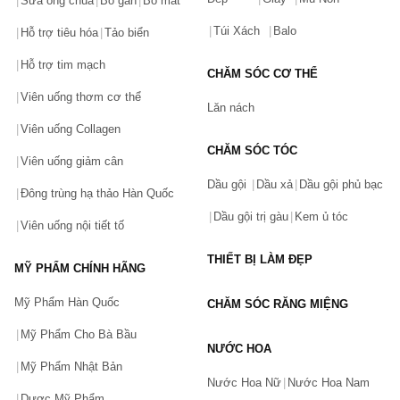
Sữa ong chúa
Bổ gan
Bổ mắt
Túi Xách
Balo
Hỗ trợ tiêu hóa
Tảo biển
Hỗ trợ tim mạch
CHĂM SÓC CƠ THỂ
Viên uống thơm cơ thể
Lăn nách
Viên uống Collagen
CHĂM SÓC TÓC
Viên uống giảm cân
Dầu gội
Dầu xả
Dầu gội phủ bạc
Đông trùng hạ thảo Hàn Quốc
Dầu gội trị gàu
Kem ủ tóc
Viên uống nội tiết tố
THIẾT BỊ LÀM ĐẸP
MỸ PHẨM CHÍNH HÃNG
Mỹ Phẩm Hàn Quốc
CHĂM SÓC RĂNG MIỆNG
Mỹ Phẩm Cho Bà Bầu
NƯỚC HOA
Mỹ Phẩm Nhật Bản
Nước Hoa Nữ
Nước Hoa Nam
Dược Mỹ Phẩm