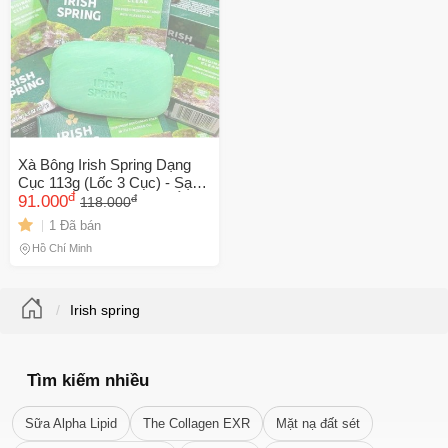
Xà Bông Irish Spring Dạng
Cục 113g (Lốc 3 Cục) - Sạch
đ
đ
Da, Thơm Lâu, Dưỡng Ẩm
91.000
118.000
Cho Da Mềm Mại
1 Đã bán
Hồ Chí Minh
Irish spring
Tìm kiếm nhiều
Sữa Alpha Lipid
The Collagen EXR
Mặt nạ đất sét