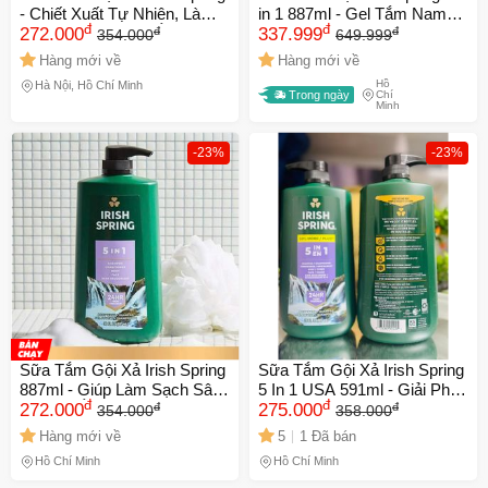
- Chiết Xuất Tự Nhiên, Làm
in 1 887ml - Gel Tắm Nam
đ
đ
đ
đ
Sạch Sâu, Dưỡng Ẩm Da và
272.000
giúp Sạch Sẽ và Tươi Mát -
337.999
354.000
649.999
Tóc, Hương Thơm Quyến
Hương Cam Bergamot &
Hàng mới về
Hàng mới về
Rũ, Phù Hợp với Mọi Loại Da
Khuynh Diệp
Hồ
Hà Nội, Hồ Chí Minh
và Tóc
Trong ngày
Chí
Minh
-23%
-23%
Sữa Tắm Gội Xả Irish Spring
Sữa Tắm Gội Xả Irish Spring
887ml - Giúp Làm Sạch Sâu,
5 In 1 USA 591ml - Giải Pháp
đ
đ
đ
đ
Giữ Độ Ẩm, Thư Giãn Và
272.000
Chăm Sóc Đầu Tóc và Cơ
275.000
354.000
358.000
Tươi Mát Cho Cơ Thể
Thể Nam Tính, Hương Thơm
Hàng mới về
5
1 Đã bán
Lâu Dài
Hồ Chí Minh
Hồ Chí Minh