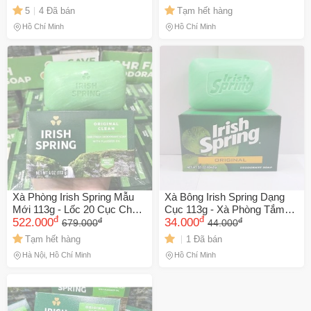
Cá Nhân Chất Lượng
🎁 Đừng Bỏ Lỡ! 🎁
5
4 Đã bán
Tạm hết hàng
Hồ Chí Minh
Hồ Chí Minh
Mã Giảm Giá Dành Riêng Cho Bạn
Giảm ngay
-
cho bất kỳ đơn hàng nào.
XXX-XXXX
Số lần áp dụng:
1
lần
Áp dụng cho đơn hàng từ:
0
Chỉ áp dụng cho gian hàng:
Ngày hết hạn:
Xà Phòng Irish Spring Mẫu
Xà Bông Irish Spring Dạng
LẤY MÃ NGAY
Mới 113g - Lốc 20 Cục Chăm
Cục 113g - Xà Phòng Tắm
đ
đ
đ
đ
Sóc Da Nhanh Chóng, Tươi
522.000
Sạch Da, Thơm Lâu, Chăm
34.000
679.000
44.000
Mát, Hương Thơm Dài Lâu
Sóc Cơ Thể Chính Hãng
Tạm hết hàng
1 Đã bán
Hà Nội, Hồ Chí Minh
Hồ Chí Minh