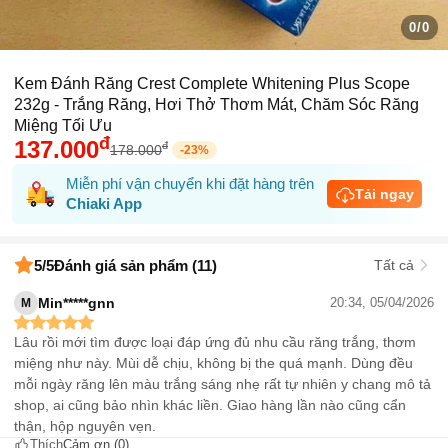
0/0
Kem Đánh Răng Crest Complete Whitening Plus Scope
232g - Trắng Răng, Hơi Thở Thơm Mát, Chăm Sóc Răng
Miệng Tối Ưu
đ
137.000
đ
178.000
-
23
%
Miễn phí vận chuyển khi đặt hàng trên
Tải ngay
Chiaki App
5
/5
Đánh giá sản phẩm (11)
Tất cả
Min*****gnn
20:34, 05/04/2026
M
Lâu rồi mới tìm được loại đáp ứng đủ nhu cầu răng trắng, thơm
miệng như này. Mùi dễ chịu, không bị the quá mạnh. Dùng đều
mỗi ngày răng lên màu trắng sáng nhẹ rất tự nhiên y chang mô tả
shop, ai cũng bảo nhìn khác liền. Giao hàng lần nào cũng cẩn
thận, hộp nguyên vẹn.
Thích
Cảm ơn
(0)