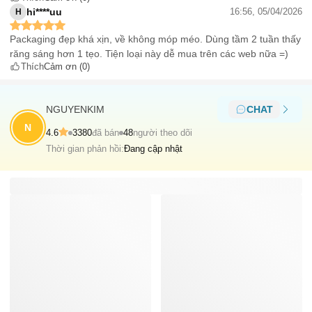
hi****uu
16:56, 05/04/2026
H
Packaging đẹp khá xịn, về không móp méo. Dùng tầm 2 tuần thấy
răng sáng hơn 1 tẹo. Tiện loại này dễ mua trên các web nữa =)
Thích
Cảm ơn
(0)
NGUYENKIM
CHAT
N
4.6
3380
đã bán
48
người theo dõi
Thời gian phản hồi:
Đang cập nhật