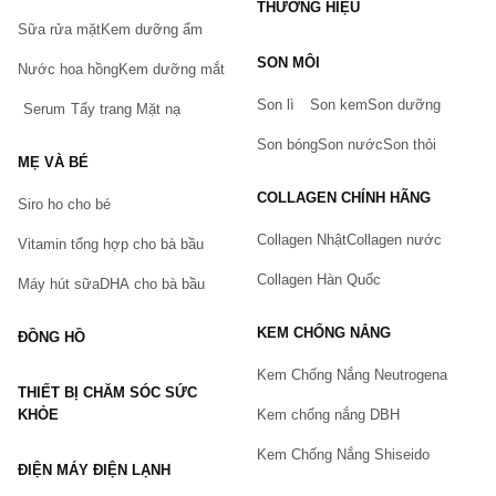
THƯƠNG HIỆU
Sữa rửa mặt
Kem dưỡng ẩm
Bạn gặp vấn đề về sản phẩm hay mua hàng?
SON MÔI
Hãy báo lỗi cho chúng tôi. Hoặc gọi cho chúng tôi qua số
Nước hoa hồng
Kem dưỡng mắt
0911.888.300
Son lì
Son kem
Son dưỡng
Serum
Tẩy trang
Mặt nạ
Tên của bạn
(*)
Son bóng
Son nước
Son thỏi
MẸ VÀ BÉ
COLLAGEN CHÍNH HÃNG
Siro ho cho bé
Số điện thoại
(*)
Collagen Nhật
Collagen nước
Vitamin tổng hợp cho bà bầu
Collagen Hàn Quốc
Máy hút sữa
DHA cho bà bầu
Email
KEM CHỐNG NẮNG
ĐỒNG HỒ
Kem Chống Nắng Neutrogena
THIẾT BỊ CHĂM SÓC SỨC
Vấn đề
(*)
KHỎE
Kem chống nắng DBH
Kem Chống Nắng Shiseido
ĐIỆN MÁY ĐIỆN LẠNH
Mô tả
(*)