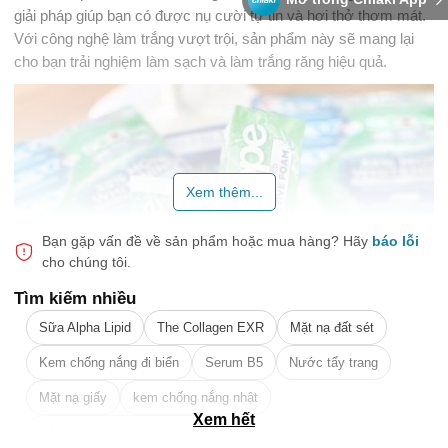
giải pháp giúp bạn có được nụ cười tự tin và hơi thở thơm mát.
Với công nghệ làm trắng vượt trội, sản phẩm này sẽ mang lại
cho bạn trải nghiệm làm sạch và làm trắng răng hiệu quả.
Xem thêm...
Bạn gặp vấn đề về sản phẩm hoặc mua hàng?
Hãy
báo lỗi
cho chúng tôi.
Tìm kiếm nhiều
Sữa Alpha Lipid
The Collagen EXR
Mặt nạ đất sét
Kem chống nắng đi biển
Serum B5
Nước tẩy trang
🎁 Đừng Bỏ Lỡ! 🎁
Mặt nạ giấy
kem chống nắng nhật
Mã Giảm Giá Dành Riêng Cho Bạn
Xem hết
Tẩy tế bào chết da mặt tốt nhất