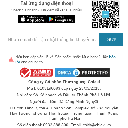
ngày.
Tải ứng dụng điện thoại
Bảo vệ men răng:
Chứa các thành phần bảo vệ giúp duy trì
Check giá nhanh - Tìm kiếm dễ - Ưu đãi nhiều
sức khỏe men răng, ngăn ngừa sâu răng hiệu quả.
Cách Sử Dụng Đúng Cách
Để đạt được hiệu quả tối ưu, bạn nên sử dụng sản phẩm đúng
cách:
GỬI!
Cho một lượng kem vừa đủ lên bàn chải đánh răng.
Đánh răng ít 2 lần mỗi ngày, mỗi lần khoảng 2 phút.
Nếu bạn gặp vấn đề về
Sản phẩm
hoặc
Mua hàng
? Hãy
báo
lỗi
cho chúng tôi.
Nhớ súc miệng thật kỹ bằng nước sạch sau khi đánh răng
để loại bỏ ngừng hẳn dư lượng kem.
Phản Hồi Của Khách Hàng
Công ty Cổ phần Thương mại Chiaki
Nhiều người dùng đã trải nghiệm và chia sẻ những phản hồi tích
MST: 0108196083 cấp ngày 23/03/2018.
cực về sản phẩm:
Nơi cấp: Sở Kế hoạch và Đầu tư Thành Phố Hà Nội.
“Nụ cười của tôi đã thay đổi, răng trở nên trắng sáng
Người đại diện: Bà Đặng Minh Nguyệt
hơn rõ rệt.”
- Một người dùng tại Hà Nội.
Địa chỉ: Tầng 3, tòa A, Hoành Sơn Complex, số 282 Nguyễn
Huy Tưởng, phường Thanh Xuân Trung, quận Thanh Xuân,
“Hơi thở thơm mát suốt cả ngày, tôi rất hài lòng với sản
thành phố Hà Nội
phẩm này!”
- Khách hàng tại TP.HCM.
Số điện thoại: 0932.888.300. Email:
cskh@chiaki.vn