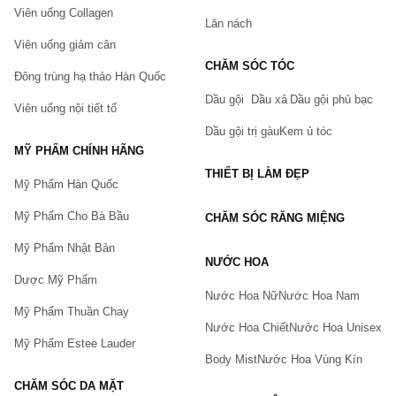
Viên uống Collagen
Lăn nách
Viên uống giảm cân
CHĂM SÓC TÓC
Đông trùng hạ thảo Hàn Quốc
Dầu gội
Dầu xả
Dầu gội phủ bạc
Viên uống nội tiết tố
Dầu gội trị gàu
Kem ủ tóc
MỸ PHẨM CHÍNH HÃNG
THIẾT BỊ LÀM ĐẸP
Mỹ Phẩm Hàn Quốc
Mỹ Phẩm Cho Bà Bầu
CHĂM SÓC RĂNG MIỆNG
Mỹ Phẩm Nhật Bản
NƯỚC HOA
Dược Mỹ Phẩm
Nước Hoa Nữ
Nước Hoa Nam
Mỹ Phẩm Thuần Chay
Nước Hoa Chiết
Nước Hoa Unisex
Mỹ Phẩm Estee Lauder
Body Mist
Nước Hoa Vùng Kín
CHĂM SÓC DA MẶT