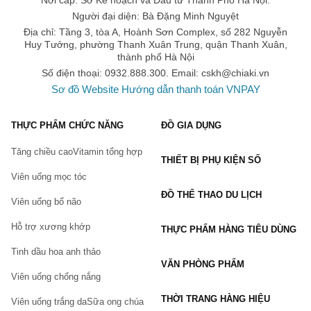
Nơi cấp: Sở Kế hoạch và Đầu tư Thành Phố Hà Nội.
Thành phần của sản phẩm
Người đại diện: Bà Đặng Minh Nguyệt
Acid stearic, chiết xuất lô hội, Cetyl alcohol, Myristic acid
Địa chỉ: Tầng 3, tòa A, Hoành Sơn Complex, số 282 Nguyễn
isopropyl, Paraben, Sodium cetyl sulfate, Blue 1, vàng 4,
Huy Tưởng, phường Thanh Xuân Trung, quận Thanh Xuân,
thành phố Hà Nội
hương thơm.
Số điện thoại: 0932.888.300. Email:
cskh@chiaki.vn
Cách dùng kem hỗ trợ dưỡng trắng da toàn thân
Sơ đồ Website
Hướng dẫn thanh toán VNPAY
Aloins
Lấy một lượng vừa đủ để bôi một lớp mỏng và đều lên da,
THỰC PHẨM CHỨC NĂNG
ĐỒ GIA DỤNG
kem thoa vào thấm nhanh vào da, không còn cảm giác rít
sau 3 phút. Nên sử dụng sau khi tắm.
Tăng chiều cao
Vitamin tổng hợp
THIẾT BỊ PHỤ KIỆN SỐ
Kem dưỡng da Aloins dùng được cho cả da mặt và toàn
Viên uống mọc tóc
thân, hỗ trợ hạn chế hiện tượng khô da, nứt nẻ da tốt, đặc
ĐỒ THỂ THAO DU LỊCH
biệt là trong những ngày đông hanh khô và giá rét
Viên uống bổ não
Lưu ý:
Hỗ trợ xương khớp
THỰC PHẨM HÀNG TIÊU DÙNG
Hãy ngưng sử dụng sản phẩm khi bất thường như: vết
Tinh dầu hoa anh thảo
thương, sưng, phát ban vv …
VĂN PHÒNG PHẨM
Viên uống chống nắng
Nếu các bất thường như mẩn đỏ, sưng, ngứa, kích thích, vv
… xuất hiện, nên ngừng sử dụng sản phẩm này và tham
THỜI TRANG HÀNG HIỆU
Viên uống trắng da
Sữa ong chúa