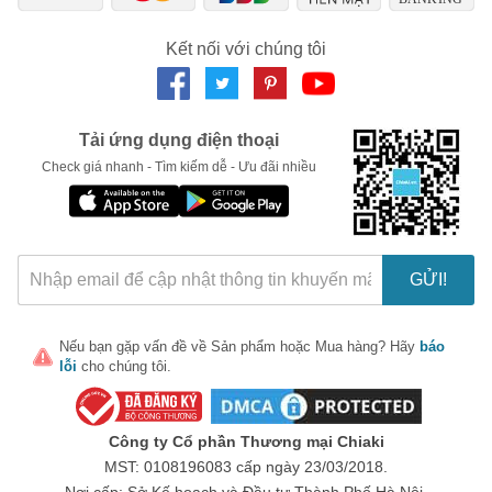
Kết nối với chúng tôi
Tải ứng dụng điện thoại
Check giá nhanh - Tìm kiếm dễ - Ưu đãi nhiều
GỬI!
Ưu điểm của kem Aloins chiết xuất lô hội
Kem Aloins giúp dưỡng ẩm, cho bạn làn da khỏe mạnh, tươi
Nếu bạn gặp vấn đề về
Sản phẩm
hoặc
Mua hàng
? Hãy
báo
trẻ
lỗi
cho chúng tôi.
Giúp hỗ trợ làn da ngày càng trắng sáng, hồng hào, mịn
màng một cách tự nhiên
Công ty Cổ phần Thương mại Chiaki
Ngoài ra sản phẩm còn có hỗ trợ cải thiện nứt nẻ, mẫn ngứa
MST: 0108196083 cấp ngày 23/03/2018.
ngoài da, khô da.