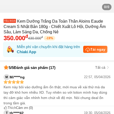
0/0
Kem Dưỡng Trắng Da Toàn Thân Aloins Eaude
Yêu thích
Cream S Nhật Bản 180g - Chiết Xuất Lô Hội, Dưỡng Ẩm
Sâu, Làm Sáng Da, Chống Nẻ
đ
350.000
đ
430.000
-
19
%
Miễn phí vận chuyển khi đặt hàng trên
Tải ngay
Chiaki App
5
/5
Đánh giá sản phẩm (17)
Tất cả
Mi*****ng
22:57, 05/04/2026
M
Kem này bôi vào dưỡng ẩm ổn thật, mới mua về xài thử mà da
tay đỡ khô hơn nhiều XD. Tuy nhiên so với lotion mình hay dùng
thì cảm giác vẫn nhỉnh hơn chút về độ mịn. Nói chung deal ổn
trong tầm giá.
Thích
Cảm ơn
(0)
th*****42
19:30, 05/04/2026
T