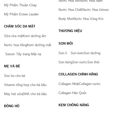
Nước Hoa Nữ
Nước Hoa Nam
Mỹ Phẩm Thuần Chay
Nước Hoa Chiết
Nước Hoa Unisex
Mỹ Phẩm Estee Lauder
Body Mist
Nước Hoa Vùng Kín
CHĂM SÓC DA MẶT
THƯƠNG HIỆU
Sữa rửa mặt
Kem dưỡng ẩm
Bạn gặp vấn đề về sản phẩm hay mua hàng?
SON MÔI
Hãy báo lỗi cho chúng tôi. Hoặc gọi cho chúng tôi qua số
Nước hoa hồng
Kem dưỡng mắt
0911.888.300
Son lì
Son kem
Son dưỡng
Serum
Tẩy trang
Mặt nạ
Tên của bạn
(*)
Son bóng
Son nước
Son thỏi
MẸ VÀ BÉ
COLLAGEN CHÍNH HÃNG
Siro ho cho bé
Số điện thoại
(*)
Collagen Nhật
Collagen nước
Vitamin tổng hợp cho bà bầu
Collagen Hàn Quốc
Máy hút sữa
DHA cho bà bầu
Email
KEM CHỐNG NẮNG
ĐỒNG HỒ