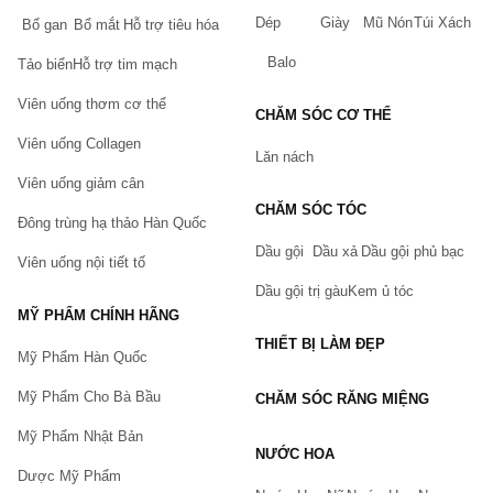
khảo ý kiến bác sĩ da liễu.
Dép
Giày
Mũ Nón
Túi Xách
Bổ gan
Bổ mắt
Hỗ trợ tiêu hóa
Đóng nắp thật chặt sau khi sử dụng.
Balo
Tảo biển
Hỗ trợ tim mạch
Để xa tầm tay của trẻ em.
Viên uống thơm cơ thể
Tránh xa nhiệt độ cực kỳ cao hay thấp và ánh sáng mặt trời
CHĂM SÓC CƠ THỂ
trực tiếp.
Viên uống Collagen
Lăn nách
Không bôi lên vết thương hở.
Viên uống giảm cân
Hãng sản xuất: Aloins
CHĂM SÓC TÓC
Đông trùng hạ thảo Hàn Quốc
Trọng lượng: 180g
Xuất xứ: Made in Japan
Dầu gội
Dầu xả
Dầu gội phủ bạc
Viên uống nội tiết tố
Dầu gội trị gàu
Kem ủ tóc
MỸ PHẨM CHÍNH HÃNG
THIẾT BỊ LÀM ĐẸP
Mỹ Phẩm Hàn Quốc
Mỹ Phẩm Cho Bà Bầu
CHĂM SÓC RĂNG MIỆNG
Mỹ Phẩm Nhật Bản
NƯỚC HOA
Dược Mỹ Phẩm