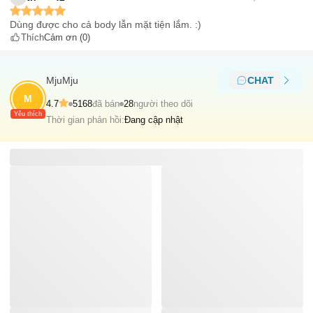
Dùng được cho cả body lẫn mặt tiện lắm. :)
Thích
Cảm ơn
(0)
MjuMju
CHAT
M
4.7
5168
đã bán
28
người theo dõi
Yêu thích
Thời gian phản hồi:
Đang cập nhật