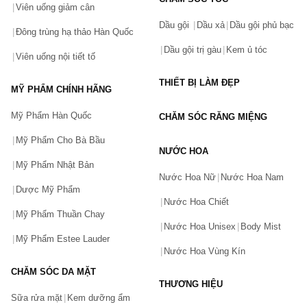
Viên uống giảm cân
Dầu gội
Dầu xả
Dầu gội phủ bạc
Đông trùng hạ thảo Hàn Quốc
Dầu gội trị gàu
Kem ủ tóc
Viên uống nội tiết tố
THIẾT BỊ LÀM ĐẸP
MỸ PHẨM CHÍNH HÃNG
Mỹ Phẩm Hàn Quốc
CHĂM SÓC RĂNG MIỆNG
Mỹ Phẩm Cho Bà Bầu
NƯỚC HOA
Mỹ Phẩm Nhật Bản
Nước Hoa Nữ
Nước Hoa Nam
Dược Mỹ Phẩm
Nước Hoa Chiết
Mỹ Phẩm Thuần Chay
Nước Hoa Unisex
Body Mist
Mỹ Phẩm Estee Lauder
Nước Hoa Vùng Kín
CHĂM SÓC DA MẶT
THƯƠNG HIỆU
Sữa rửa mặt
Kem dưỡng ẩm