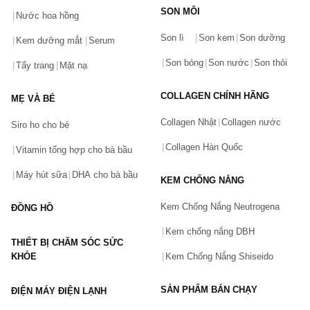
SON MÔI
Nước hoa hồng
Bạn gặp vấn đề về sản phẩm hay mua hàng?
Son lì
Son kem
Son dưỡng
Hãy báo lỗi cho chúng tôi. Hoặc gọi cho chúng tôi qua số
Kem dưỡng mắt
Serum
0911.888.300
Son bóng
Son nước
Son thỏi
Tẩy trang
Mặt nạ
Tên của bạn
(*)
COLLAGEN CHÍNH HÃNG
MẸ VÀ BÉ
Collagen Nhật
Collagen nước
Siro ho cho bé
Số điện thoại
(*)
Collagen Hàn Quốc
Vitamin tổng hợp cho bà bầu
Máy hút sữa
DHA cho bà bầu
KEM CHỐNG NẮNG
Email
Kem Chống Nắng Neutrogena
ĐỒNG HỒ
Kem chống nắng DBH
THIẾT BỊ CHĂM SÓC SỨC
Vấn đề
(*)
KHỎE
Kem Chống Nắng Shiseido
SẢN PHẨM BÁN CHẠY
ĐIỆN MÁY ĐIỆN LẠNH
Mô tả
(*)