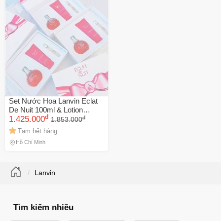
Set Nước Hoa Lanvin Eclat
De Nuit 100ml & Lotion
đ
đ
100ml + Chai Nhỏ 7.5ml -
1.425.000
1.853.000
Hương Thơm Quyến Rũ,
Tạm hết hàng
Sang Trọng, Quà Tặng Tuyệt
Hồ Chí Minh
Vời
Lanvin
Tìm kiếm nhiều