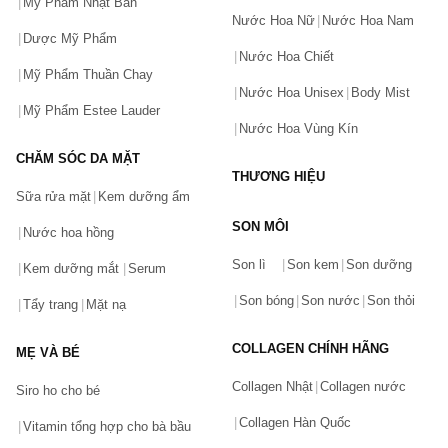
Mỹ Phẩm Nhật Bản
Nước Hoa Nữ
Nước Hoa Nam
Dược Mỹ Phẩm
Nước Hoa Chiết
Mỹ Phẩm Thuần Chay
Nước Hoa Unisex
Body Mist
Mỹ Phẩm Estee Lauder
Nước Hoa Vùng Kín
CHĂM SÓC DA MẶT
THƯƠNG HIỆU
Sữa rửa mặt
Kem dưỡng ẩm
SON MÔI
Nước hoa hồng
Bạn gặp vấn đề về sản phẩm hay mua hàng?
Son lì
Son kem
Son dưỡng
Hãy báo lỗi cho chúng tôi. Hoặc gọi cho chúng tôi qua số
Kem dưỡng mắt
Serum
0911.888.300
Son bóng
Son nước
Son thỏi
Tẩy trang
Mặt nạ
Tên của bạn
(*)
COLLAGEN CHÍNH HÃNG
MẸ VÀ BÉ
Collagen Nhật
Collagen nước
Siro ho cho bé
Số điện thoại
(*)
Collagen Hàn Quốc
Vitamin tổng hợp cho bà bầu