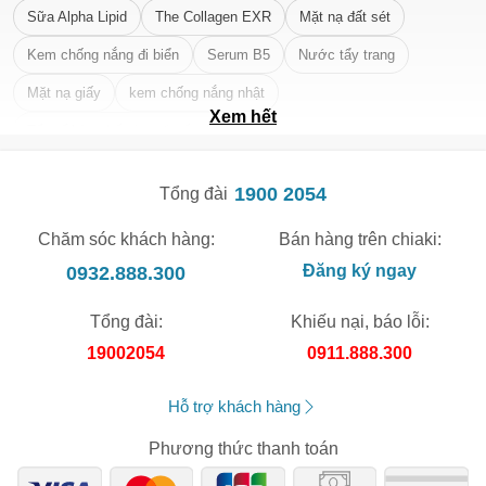
Sữa Alpha Lipid
The Collagen EXR
Mặt nạ đất sét
Kem chống nắng đi biển
Serum B5
Nước tẩy trang
Mặt nạ giấy
kem chống nắng nhật
Xem hết
Tẩy tế bào chết da mặt tốt nhất
1900 2054
Tổng đài
Chăm sóc khách hàng:
Bán hàng trên chiaki:
0932.888.300
Đăng ký ngay
Tổng đài:
Khiếu nại, báo lỗi:
19002054
0911.888.300
Hỗ trợ khách hàng
Phương thức thanh toán