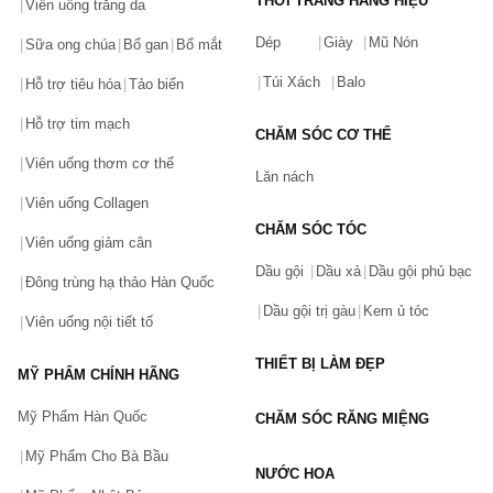
THỜI TRANG HÀNG HIỆU
Viên uống trắng da
Dép
Giày
Mũ Nón
Sữa ong chúa
Bổ gan
Bổ mắt
Túi Xách
Balo
Hỗ trợ tiêu hóa
Tảo biển
Hỗ trợ tim mạch
CHĂM SÓC CƠ THỂ
Viên uống thơm cơ thể
Lăn nách
Viên uống Collagen
CHĂM SÓC TÓC
Viên uống giảm cân
Dầu gội
Dầu xả
Dầu gội phủ bạc
Đông trùng hạ thảo Hàn Quốc
Dầu gội trị gàu
Kem ủ tóc
Viên uống nội tiết tố
THIẾT BỊ LÀM ĐẸP
MỸ PHẨM CHÍNH HÃNG
Mỹ Phẩm Hàn Quốc
CHĂM SÓC RĂNG MIỆNG
Mỹ Phẩm Cho Bà Bầu
NƯỚC HOA