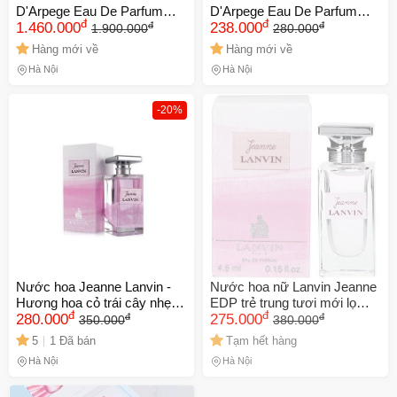
D'Arpege Eau De Parfum
D'Arpege Eau De Parfum
đ
đ
đ
đ
100ml
1.460.000
10ml
238.000
1.900.000
280.000
Hàng mới về
Hàng mới về
Hà Nội
Hà Nội
-20%
Nước hoa Jeanne Lanvin -
Nước hoa nữ Lanvin Jeanne
Hương hoa cỏ trái cây nhẹ
EDP trẻ trung tươi mới lọ
đ
đ
đ
đ
nhàng, tươi mát, nữ tính,
280.000
mini
275.000
350.000
380.000
hoàn hảo cho mùa xuân hè -
5
1 Đã bán
Tạm hết hàng
Chiết 10ml và Full 50ml
Hà Nội
Hà Nội