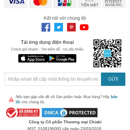
🎁 Đừng Bỏ Lỡ! 🎁
Kết nối với chúng tôi
Mã Giảm Giá Dành Riêng Cho Bạn
Giảm ngay
-
cho bất kỳ đơn hàng nào.
Tải ứng dụng điện thoại
XXX-XXXX
Check giá nhanh - Tìm kiếm dễ - Ưu đãi nhiều
Số lần áp dụng:
1
lần
Áp dụng cho đơn hàng từ:
0
Chỉ áp dụng cho gian hàng:
Ngày hết hạn:
GỬI!
LẤY MÃ NGAY
Nếu bạn gặp vấn đề về
Sản phẩm
hoặc
Mua hàng
? Hãy
báo
lỗi
cho chúng tôi.
Công ty Cổ phần Thương mại Chiaki
MST: 0108196083 cấp ngày 23/03/2018.