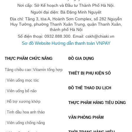
Nơi cấp: Sở Kế hoạch và Đầu tư Thành Phố Hà Nội.
Người đại diện: Bà Đặng Minh Nguyệt
Địa chỉ: Tầng 3, tòa A, Hoành Sơn Complex, số 282 Nguyễn
Huy Tưởng, phường Thanh Xuân Trung, quận Thanh Xuân,
thành phố Hà Nội
Số điện thoại: 0932.888.300. Email:
cskh@chiaki.vn
Sơ đồ Website
Hướng dẫn thanh toán VNPAY
THỰC PHẨM CHỨC NĂNG
ĐỒ GIA DỤNG
Tăng chiều cao
Vitamin tổng hợp
THIẾT BỊ PHỤ KIỆN SỐ
Viên uống mọc tóc
ĐỒ THỂ THAO DU LỊCH
Viên uống bổ não
Hỗ trợ xương khớp
THỰC PHẨM HÀNG TIÊU DÙNG
Tinh dầu hoa anh thảo
VĂN PHÒNG PHẨM
Viên uống chống nắng