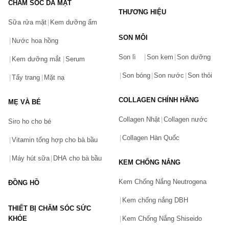
CHĂM SÓC DA MẶT
THƯƠNG HIỆU
Sữa rửa mặt
Kem dưỡng ẩm
SON MÔI
Nước hoa hồng
Bạn gặp vấn đề về sản phẩm hay mua hàng?
Son lì
Son kem
Son dưỡng
Hãy báo lỗi cho chúng tôi. Hoặc gọi cho chúng tôi qua số
Kem dưỡng mắt
Serum
0911.888.300
Son bóng
Son nước
Son thỏi
Tẩy trang
Mặt nạ
Tên của bạn
(*)
COLLAGEN CHÍNH HÃNG
MẸ VÀ BÉ
Collagen Nhật
Collagen nước
Siro ho cho bé
Số điện thoại
(*)
Collagen Hàn Quốc
Vitamin tổng hợp cho bà bầu
Máy hút sữa
DHA cho bà bầu
KEM CHỐNG NẮNG
Email
Kem Chống Nắng Neutrogena
ĐỒNG HỒ
Kem chống nắng DBH
THIẾT BỊ CHĂM SÓC SỨC
Vấn đề
(*)
KHỎE
Kem Chống Nắng Shiseido