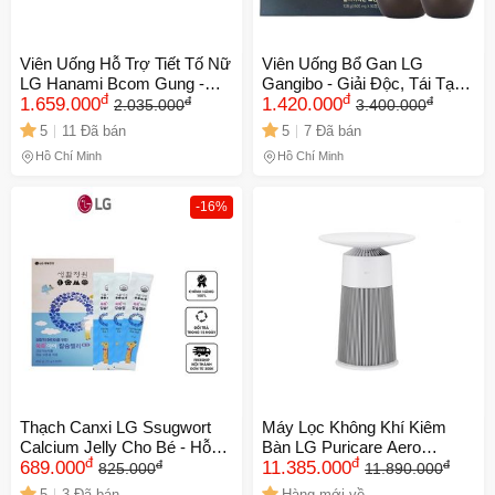
Viên Uống Hỗ Trợ Tiết Tố Nữ
Viên Uống Bổ Gan LG
LG Hanami Bcom Gung -
Gangibo - Giải Độc, Tái Tạo
đ
đ
đ
đ
Làm Đẹp Da & Cân Bằng Nội
1.659.000
Tế Bào, Tăng Cường Chức
1.420.000
2.035.000
3.400.000
Tiết Tố - Hộp 3 Lọ 84 Viên
Năng Gan Chất Lượng Cao -
5
11 Đã bán
5
7 Đã bán
Hàn Quốc
Hỗ Trợ Sức Khỏe 365 Ngày
Hồ Chí Minh
Hồ Chí Minh
-16%
Thạch Canxi LG Ssugwort
Máy Lọc Không Khí Kiêm
Calcium Jelly Cho Bé - Hỗ
Bàn LG Puricare Aero
đ
đ
đ
đ
Trợ Phát Triển Chiều Cao &
689.000
Furniture AS062PWHAR -
11.385.000
825.000
11.890.000
Xương - Hương Vị Việt Quất
Lọc 99.999% Bụi Mịn, Khử
5
3 Đã bán
Hàng mới về