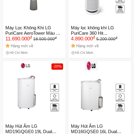
Máy Lọc Không Khí LG
Máy lọc không khí LG
PuriCare AeroTower Màu Be
PuriCare 360 Hit
đ
đ
đ
đ
- Công Nghệ UVnano, Lọc
11.690.000
AS60GHWG0 - Bộ lọc HEPA
4.890.000
18.500.000
5.200.000
Bụi PM0.3 Hiệu Quả Trong
3 lớp, Công nghệ Inverter,
Hàng mới về
Hàng mới về
Phạm Vi Dưới 76m²
Lọc bụi mịn PM0.01, Phù
Hồ Chí Minh
Hồ Chí Minh
hợp phòng 60m2
-20%
Máy Hút Ẩm LG
Máy Hút Ẩm LG
MD19GQGE0 19L Dual
MD16GQSE0 16L Dual