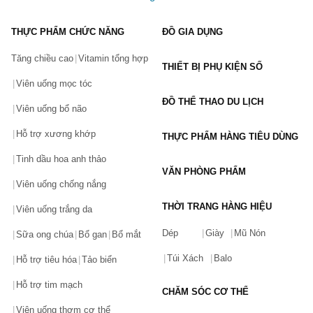
THỰC PHẨM CHỨC NĂNG
ĐỒ GIA DỤNG
Tăng chiều cao
Vitamin tổng hợp
THIẾT BỊ PHỤ KIỆN SỐ
Viên uống mọc tóc
ĐỒ THỂ THAO DU LỊCH
Viên uống bổ não
Hỗ trợ xương khớp
THỰC PHẨM HÀNG TIÊU DÙNG
Tinh dầu hoa anh thảo
VĂN PHÒNG PHẨM
Viên uống chống nắng
THỜI TRANG HÀNG HIỆU
Viên uống trắng da
Dép
Giày
Mũ Nón
Sữa ong chúa
Bổ gan
Bổ mắt
Túi Xách
Balo
Hỗ trợ tiêu hóa
Tảo biển
Hỗ trợ tim mạch
CHĂM SÓC CƠ THỂ
Viên uống thơm cơ thể