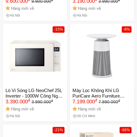
Thiết Kế Bàn Sạc Không
9.600.000
Công Suất 700W, Chất Liệu
3.190.000
9.900.000
3.990.000
Dây, Chức Năng UV Nano
Thép Không Gỉ Easy Clean™
Hàng mới về
Hàng mới về
Diệt Khuẩn, Hiệu Suất Sạch
Hà Nội
Hà Nội
Cao
-15%
-8%
Lò Vi Sóng LG NeoChef 25L
Máy Lọc Không Khí LG
Inverter - 1000W Công Nghệ
PuriCare Aero Furniture
đ
đ
đ
đ
Thông Minh, Dung Tích Lớn
3.390.000
AS20GPWU0 - Thiết Kế 2in1,
7.199.000
3.990.000
7.890.000
Màu Be, Dễ Dàng Vệ Sinh,
Sạc Không Dây, Lọc PM0.01,
Hàng mới về
Hàng mới về
Bảo Hành Chính Hãng
Bảng Điều Khiển Thông Minh
Hà Nội
Hồ Chí Minh
-21%
-66%