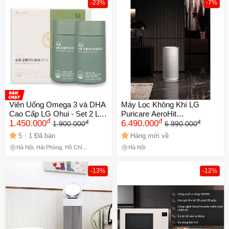
-23%
-7%
Viên Uống Omega 3 và DHA
Máy Lọc Không Khí LG
Cao Cấp LG Ohui - Set 2 Lọ
Puricare AeroHit
đ
đ
đ
đ
112 Viên, Bổ Sung Thông
1.450.000
AS35GGW10 - Công Nghệ
6.490.000
1.900.000
6.990.000
Minh, Tăng Cường Trí Nhớ
Cảm Biến Siêu Nhạy, 360
5
1 Đã bán
Hàng mới về
và Phát Triển Não Bộ
Safe Plus, Điều Khiển Thông
Hà Nội, Hải Phòng, Hồ Chí
Hà Nội
Minh, Hoạt Động Êm Ái 25db
Minh, Lâm Đồng
-13%
-12%