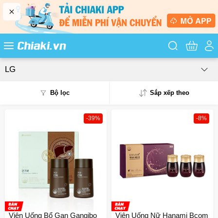
Tìm kiếm sản
LG
Bộ lọc
Sắp xếp theo
-39%
-8%
Phổ biến
Mua nhiều
Mới nhất
Giá từ thấp - cao
Giá từ cao - thấp
Viên Uống Bổ Gan Gangibo
Viên Uống Nữ Hanami Bcom