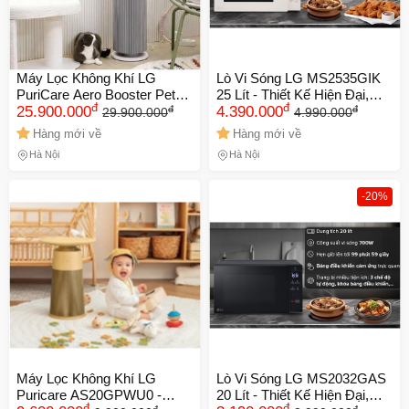
Máy Lọc Không Khí LG
Lò Vi Sóng LG MS2535GIK
PuriCare Aero Booster Pet
25 Lít - Thiết Kế Hiện Đại,
đ
đ
đ
đ
AS55GGSY0 - Công Nghệ
25.900.000
Công Nghệ Smart Inverter,
4.390.000
29.900.000
4.990.000
AI+ Hiện Đại, Khử Khuẩn
Dễ Dàng Vệ Sinh, 1000W
Hàng mới về
Hàng mới về
UVnano, Điều Khiển Wi-Fi -
Hà Nội
Hà Nội
Diện Tích 52,8m²
-20%
Máy Lọc Không Khí LG
Lò Vi Sóng LG MS2032GAS
Puricare AS20GPWU0 -
20 Lít - Thiết Kế Hiện Đại,
đ
đ
đ
đ