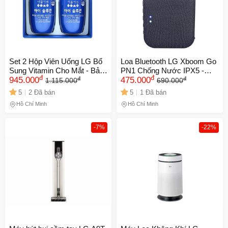
LẤY MÃ NGAY
Set 2 Hộp Viên Uống LG Bổ
Loa Bluetooth LG Xboom Go
Sung Vitamin Cho Mắt - Bảo
PN1 Chống Nước IPX5 -
đ
đ
đ
đ
Vệ, Tăng Cường Thị Lực,
945.000
Thiết Kế Nhỏ Gọn, Âm Thanh
475.000
1.115.000
690.000
Giảm Mỏi Mắt, Dành Cho
Mạnh Mẽ, Kết Nối Nhanh,
5
2 Đã bán
5
1 Đã bán
Người Lớn và Trẻ Em Từ 9
Bảo Hành 12 Tháng
Hồ Chí Minh
Hồ Chí Minh
Tuổi
-7%
-22%