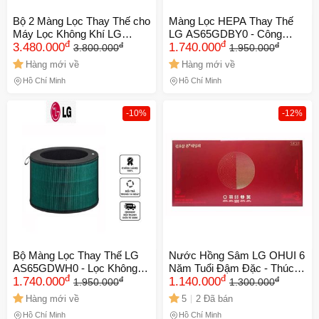
Bộ 2 Màng Lọc Thay Thế cho
Màng Lọc HEPA Thay Thế
Máy Lọc Không Khí LG
LG AS65GDBY0 - Công
đ
đ
đ
đ
AS95GDWV0 - Lọc HEPA và
3.480.000
Nghệ Lọc Khí 360° Hiệu Quả,
1.740.000
3.800.000
1.950.000
Khử Mùi Hiệu Quả, Loại Bỏ
Loại Bỏ 99.9% Vi Khuẩn và
Hàng mới về
Hàng mới về
99,99% Bụi Siêu Mịn
Bụi Mịn
Hồ Chí Minh
Hồ Chí Minh
-10%
-12%
Bộ Màng Lọc Thay Thế LG
Nước Hồng Sâm LG OHUI 6
AS65GDWH0 - Lọc Không
Năm Tuổi Đậm Đặc - Thúc
đ
đ
đ
đ
Khí 360 Độ, Diệt Khuẩn
1.740.000
Đẩy Sức Khỏe, Cung Cấp
1.140.000
1.950.000
1.300.000
99,9%, LOẠI BỎ BỤI SIÊU
Năng Lượng, 50 Gói Hỗ Trợ
Hàng mới về
5
2 Đã bán
MỊN, Khử Mùi Hiệu Quả
Làm Đẹp Da, Tăng Cường
Hồ Chí Minh
Hồ Chí Minh