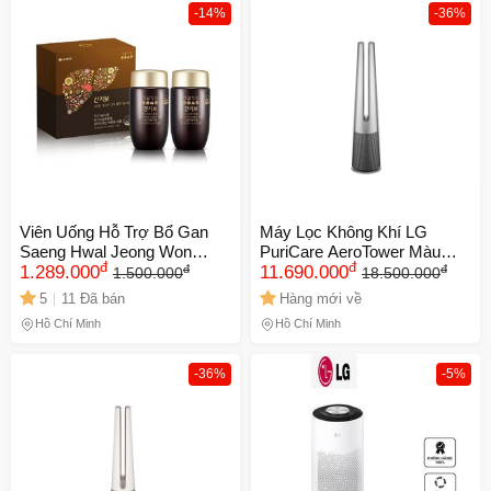
-14%
-36%
Viên Uống Hỗ Trợ Bổ Gan
Máy Lọc Không Khí LG
Saeng Hwal Jeong Won
PuriCare AeroTower Màu
đ
đ
đ
đ
Gangibo Hàn Quốc - Phục
1.289.000
Bạc - Công Nghệ UVnano,
11.690.000
1.500.000
18.500.000
Hồi Chức Năng Gan, Dễ Sử
True HEPA, Phạm Vi Lọc
5
11 Đã bán
Hàng mới về
Dụng, Hỗ Trợ Tiêu Hóa Tốt
76m², Tiện Ích Thông Minh,
Hồ Chí Minh
Hồ Chí Minh
Chính Hãng
-36%
-5%