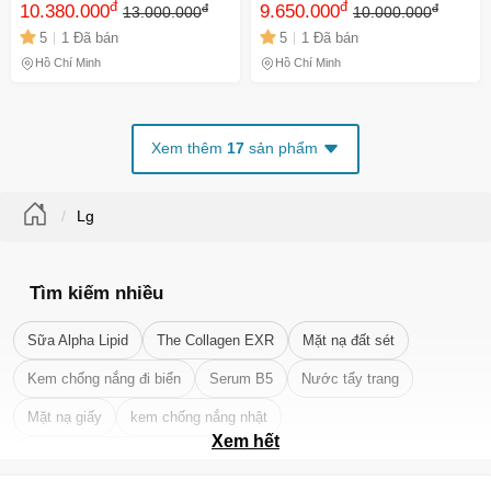
đ
đ
đ
đ
Inverter - Thiết Kế Sang
10.380.000
Inverter - Hiệu Suất 215W,
9.650.000
13.000.000
10.000.000
Trọng Cho Không Gian
Phù Hợp Diện Tích 30m2,
5
1 Đã bán
5
1 Đã bán
40m2, Tiết Kiệm Điện, Hoạt
Loại Bỏ Vi Khuẩn, Tiết Kiệm
Hồ Chí Minh
Hồ Chí Minh
Động 295W
Điện
Xem thêm
17
sản phẩm
Lg
Tìm kiếm nhiều
Sữa Alpha Lipid
The Collagen EXR
Mặt nạ đất sét
Kem chống nắng đi biển
Serum B5
Nước tẩy trang
Mặt nạ giấy
kem chống nắng nhật
Xem hết
Tẩy tế bào chết da mặt tốt nhất