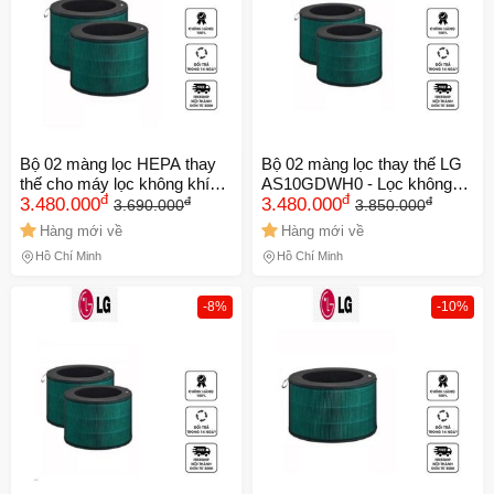
Bộ 02 màng lọc HEPA thay
Bộ 02 màng lọc thay thế LG
thế cho máy lọc không khí
AS10GDWH0 - Lọc không
đ
đ
đ
đ
LG AS10GDBY0 - Kháng
3.480.000
khí hiệu quả 99,999% bụi
3.480.000
3.690.000
3.850.000
khuẩn, khử mùi, an toàn cho
siêu mịn và khử mùi độc hại
Hàng mới về
Hàng mới về
không gian sống sạch sẽ
cho gia đình bạn
Hồ Chí Minh
Hồ Chí Minh
-8%
-10%