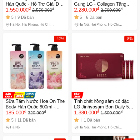
Hàn Quốc - Hỗ Trợ Giải Độc,
Gung LG - Collagen Tăng
đ
đ
đ
đ
Tăng Cường Chức Năng
1.550.000
Cường Sức Khỏe & Làn Da
2.280.000
2.550.000
2.500.000
Gan - Hộp 180 Viên Cao Cấp
Trẻ Trung - Giải Pháp Nội Tiết
5
9 Đã bán
5
6 Đã bán
Tố Hiệu Quả
Hà Nội, Hải Phòng, Hồ Chí
Hà Nội, Hải Phòng, Hồ Chí
Minh, Lâm Đồng
Minh, Lâm Đồng
-42%
-8%
Sữa Tắm Nước Hoa On The
Tinh chất hồng sâm cô đặc
Body Hàn Quốc 900ml -
LG Jinhyosam Bon Daily 50
đ
đ
đ
đ
Dưỡng Da Trắng Mịn,
185.000
stick x 10ml
1.380.000
320.000
1.500.000
Hương Hoa Quyến Rũ,
5
11 Đã bán
1 Đã bán
Chăm Sóc Da Từ Tự Nhiên
Hà Nội
Hà Nội, Hải Phòng, Hồ Chí
Minh, Lâm Đồng