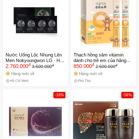
Nước Uống Lộc Nhung Lên
Thạch hồng sâm vitamin
Men Nokyoungwon LG - Hỗ
dành cho trẻ em của hãng
đ
đ
đ
đ
Trợ Miễn Dịch, Làm Đẹp Da,
2.760.000
LG Hàn Quốc
850.000
3.500.000
2.500.000
70ml x40 Gói Thảo Mộc Tự
Hàng mới về
Hàng mới về
Nhiên
Hồ Chí Minh
Phú Thọ
-18%
-58%