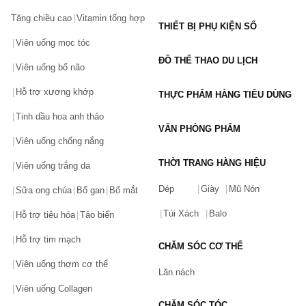
Tăng chiều cao
Vitamin tổng hợp
THIẾT BỊ PHỤ KIỆN SỐ
Viên uống mọc tóc
ĐỒ THỂ THAO DU LỊCH
Viên uống bổ não
Hỗ trợ xương khớp
THỰC PHẨM HÀNG TIÊU DÙNG
Tinh dầu hoa anh thảo
VĂN PHÒNG PHẨM
Viên uống chống nắng
THỜI TRANG HÀNG HIỆU
Viên uống trắng da
Dép
Giày
Mũ Nón
Sữa ong chúa
Bổ gan
Bổ mắt
Túi Xách
Balo
Hỗ trợ tiêu hóa
Tảo biển
Hỗ trợ tim mạch
CHĂM SÓC CƠ THỂ
Viên uống thơm cơ thể
Lăn nách
Viên uống Collagen
CHĂM SÓC TÓC