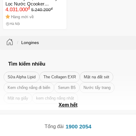
Lọc Nước Qcooker
đ
đ
CS_JY100 - Công Nghệ RO
4.031.000
5.240.200
Lọc 99.99% Vi Khuẩn, Làm
Hàng mới về
Nóng Nhanh, Thiết Kế Sang
Hà Nội
Trọng Hồng Pastel
Longines
Tìm kiếm nhiều
Sữa Alpha Lipid
The Collagen EXR
Mặt nạ đất sét
Kem chống nắng đi biển
Serum B5
Nước tẩy trang
Mặt nạ giấy
kem chống nắng nhật
Xem hết
Tẩy tế bào chết da mặt tốt nhất
1900 2054
Tổng đài