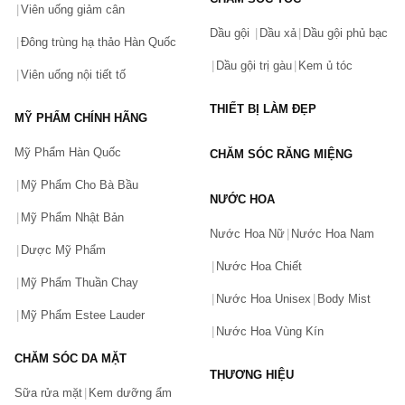
Viên uống giảm cân
Dầu gội
Dầu xả
Dầu gội phủ bạc
Đông trùng hạ thảo Hàn Quốc
Dầu gội trị gàu
Kem ủ tóc
Viên uống nội tiết tố
THIẾT BỊ LÀM ĐẸP
MỸ PHẨM CHÍNH HÃNG
Mỹ Phẩm Hàn Quốc
CHĂM SÓC RĂNG MIỆNG
Mỹ Phẩm Cho Bà Bầu
NƯỚC HOA
Mỹ Phẩm Nhật Bản
Nước Hoa Nữ
Nước Hoa Nam
Dược Mỹ Phẩm
Nước Hoa Chiết
Mỹ Phẩm Thuần Chay
Nước Hoa Unisex
Body Mist
Mỹ Phẩm Estee Lauder
Nước Hoa Vùng Kín
CHĂM SÓC DA MẶT
THƯƠNG HIỆU
Sữa rửa mặt
Kem dưỡng ẩm