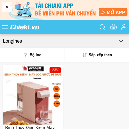
Tìm kiếm sản
Longines
Bộ lọc
Sắp xếp theo
-23%
Phổ biến
Mua nhiều
Mới nhất
Giá từ thấp - cao
Giá từ cao - thấp
Bình Thủy Điện Kiêm Máy