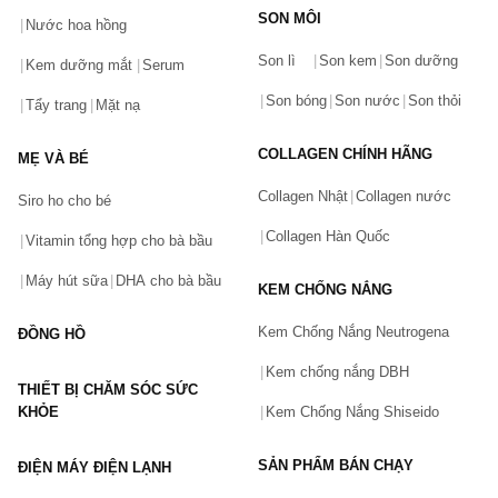
SON MÔI
Nước hoa hồng
Bạn gặp vấn đề về sản phẩm hay mua hàng?
Son lì
Son kem
Son dưỡng
Hãy báo lỗi cho chúng tôi. Hoặc gọi cho chúng tôi qua số
Kem dưỡng mắt
Serum
0911.888.300
Son bóng
Son nước
Son thỏi
Tẩy trang
Mặt nạ
Tên của bạn
(*)
COLLAGEN CHÍNH HÃNG
MẸ VÀ BÉ
Collagen Nhật
Collagen nước
Siro ho cho bé
Số điện thoại
(*)
Collagen Hàn Quốc
Vitamin tổng hợp cho bà bầu
Máy hút sữa
DHA cho bà bầu
KEM CHỐNG NẮNG
Email
Kem Chống Nắng Neutrogena
ĐỒNG HỒ
Kem chống nắng DBH
THIẾT BỊ CHĂM SÓC SỨC
Vấn đề
(*)
KHỎE
Kem Chống Nắng Shiseido
SẢN PHẨM BÁN CHẠY
ĐIỆN MÁY ĐIỆN LẠNH
Mô tả
(*)