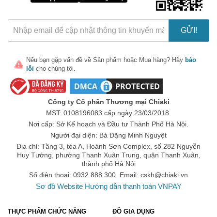
GỬI!
Nếu bạn gặp vấn đề về
Sản phẩm
hoặc
Mua hàng
? Hãy
báo
lỗi
cho chúng tôi.
🎁 Đừng Bỏ Lỡ! 🎁
Mã Giảm Giá Dành Riêng Cho Bạn
Công ty Cổ phần Thương mại Chiaki
Giảm ngay
-
cho bất kỳ đơn hàng nào.
MST: 0108196083 cấp ngày 23/03/2018.
Nơi cấp: Sở Kế hoạch và Đầu tư Thành Phố Hà Nội.
XXX-XXXX
Người đại diện: Bà Đặng Minh Nguyệt
Địa chỉ: Tầng 3, tòa A, Hoành Sơn Complex, số 282 Nguyễn
Huy Tưởng, phường Thanh Xuân Trung, quận Thanh Xuân,
Số lần áp dụng:
1
lần
thành phố Hà Nội
Áp dụng cho đơn hàng từ:
0
Số điện thoại: 0932.888.300. Email:
cskh@chiaki.vn
Chỉ áp dụng cho gian hàng:
Sơ đồ Website
Hướng dẫn thanh toán VNPAY
Ngày hết hạn:
THỰC PHẨM CHỨC NĂNG
ĐỒ GIA DỤNG
LẤY MÃ NGAY