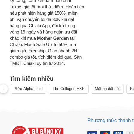
kỹ càng, cam kết đảm bảo chất
lượng, giá tốt mọi thời điểm. Hoàn tiền
nếu phát hiện hàng giả 150%, miễn
phí vận chuyển tối đa 30K khi đặt
hàng qua Chiaki App, đổi trả trong
vòng 15 ngày và hàng ngàn ưu đãi
khác khi mua
Mother Garden
tại
Chiaki: Flash Sale Up To 50%, mã
giảm giá, Freeship, Giao nhanh 2H,
combo giá tốt, tích điểm đổi quà. Sàn
TMĐT Chiaki uy tín từ 2014.
Tìm kiếm nhiều
Sữa Alpha Lipid
The Collagen EXR
Mặt nạ đất sét
Ke
Cách
Phương thức thanh 
Sa
Tr