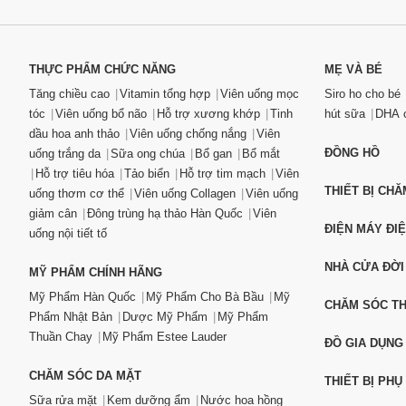
THỰC PHẨM CHỨC NĂNG
MẸ VÀ BÉ
Tăng chiều cao
Vitamin tổng hợp
Viên uống mọc
Siro ho cho bé
tóc
Viên uống bổ não
Hỗ trợ xương khớp
Tinh
hút sữa
DHA c
dầu hoa anh thảo
Viên uống chống nắng
Viên
ĐỒNG HỒ
uống trắng da
Sữa ong chúa
Bổ gan
Bổ mắt
Hỗ trợ tiêu hóa
Tảo biển
Hỗ trợ tim mạch
Viên
THIẾT BỊ CH
uống thơm cơ thể
Viên uống Collagen
Viên uống
giảm cân
Đông trùng hạ thảo Hàn Quốc
Viên
ĐIỆN MÁY ĐI
uống nội tiết tố
NHÀ CỬA ĐỜI
MỸ PHẨM CHÍNH HÃNG
Mỹ Phẩm Hàn Quốc
Mỹ Phẩm Cho Bà Bầu
Mỹ
CHĂM SÓC T
Phẩm Nhật Bản
Dược Mỹ Phẩm
Mỹ Phẩm
Thuần Chay
Mỹ Phẩm Estee Lauder
ĐỒ GIA DỤNG
CHĂM SÓC DA MẶT
THIẾT BỊ PHỤ
Sữa rửa mặt
Kem dưỡng ẩm
Nước hoa hồng