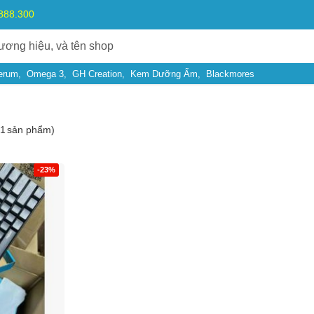
.888.300
erum
Omega 3
GH Creation
Kem Dưỡng Ẩm
Blackmores
1
sản phẩm)
-23%
Bạn gặp vấn đề về
Sản phẩm
hay
Mua hàng
?
Hãy báo lỗi cho chúng tôi. Hoặc gọi cho chúng tôi qua số
0911.888.30
 bạn
(*)