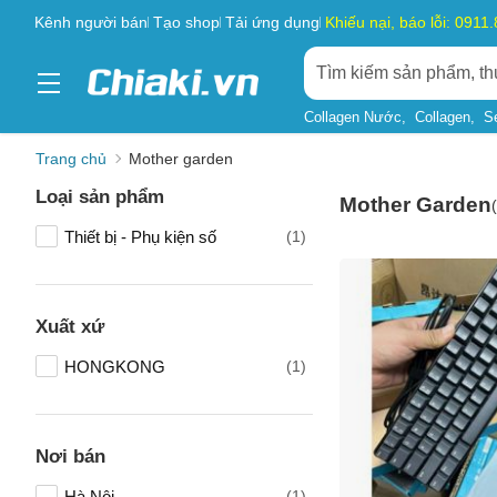
Kênh người bán
Tạo shop
Tải ứng dụng
Khiếu nại, báo lỗi: 0911
Collagen Nước
Collagen
S
Trang chủ
Mother garden
Loại sản phẩm
Mother Garden
(
Thiết bị - Phụ kiện số
(1)
Xuất xứ
HONGKONG
(1)
Nơi bán
Tên của
Hà Nội
(1)