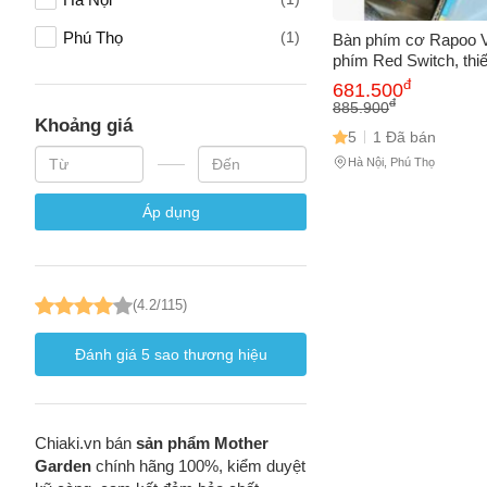
Phú Thọ
(1)
Bàn phím cơ Rapoo V
phím Red Switch, thi
Số điện
dây, đèn LED nhiều 
đ
681.500
game thủ chuyên ngh
đ
885.900
Khoảng giá
5
1 Đã bán
Email
Hà Nội, Phú Thọ
Áp dụng
Vấn đề 
(4.2/115)
Mô tả
(*)
Đánh giá
5
sao thương hiệu
Chiaki.vn bán
sản phẩm Mother
Garden
chính hãng 100%, kiểm duyệt