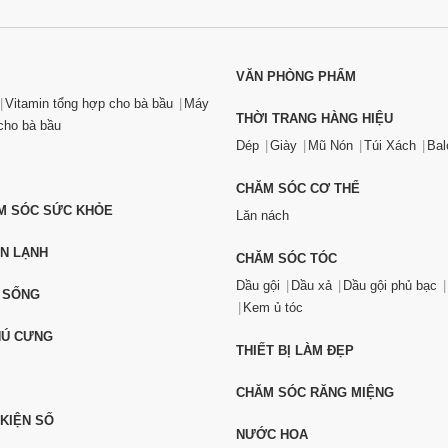
VĂN PHÒNG PHẨM
Vitamin tổng hợp cho bà bầu
Máy
THỜI TRANG HÀNG HIỆU
ho bà bầu
Dép
Giày
Mũ Nón
Túi Xách
Bal
CHĂM SÓC CƠ THỂ
ĂM SÓC SỨC KHỎE
Lăn nách
ỆN LẠNH
CHĂM SÓC TÓC
Dầu gội
Dầu xả
Dầu gội phủ bạc
 SỐNG
Kem ủ tóc
HÚ CƯNG
THIẾT BỊ LÀM ĐẸP
CHĂM SÓC RĂNG MIỆNG
 KIỆN SỐ
NƯỚC HOA