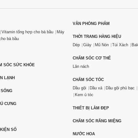
VĂN PHÒNG PHẨM
Vitamin tổng hợp cho bà bầu
Máy
THỜI TRANG HÀNG HIỆU
ho bà bầu
Dép
Giày
Mũ Nón
Túi Xách
Bal
CHĂM SÓC CƠ THỂ
ĂM SÓC SỨC KHỎE
Lăn nách
ỆN LẠNH
CHĂM SÓC TÓC
Dầu gội
Dầu xả
Dầu gội phủ bạc
 SỐNG
Kem ủ tóc
HÚ CƯNG
THIẾT BỊ LÀM ĐẸP
CHĂM SÓC RĂNG MIỆNG
 KIỆN SỐ
NƯỚC HOA