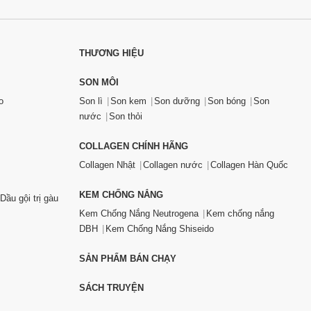
THƯƠNG HIỆU
SON MÔI
o
Son lì
Son kem
Son dưỡng
Son bóng
Son
nước
Son thỏi
COLLAGEN CHÍNH HÃNG
Collagen Nhật
Collagen nước
Collagen Hàn Quốc
KEM CHỐNG NẮNG
Dầu gội trị gàu
Kem Chống Nắng Neutrogena
Kem chống nắng
DBH
Kem Chống Nắng Shiseido
SẢN PHẨM BÁN CHẠY
SÁCH TRUYỆN