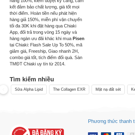
hãng 100%, kiểm duyệt kỹ càng, cam
kết đảm bảo chất lượng, giá tốt mọi
thời điểm. Hoàn tiền nếu phát hiện
hàng giả 150%, miễn phí vận chuyển
tối đa 30K khi đặt hàng qua Chiaki
App, đổi trả trong vòng 15 ngày và
hàng ngàn ưu đãi khác khi mua
Pisen
tại Chiaki: Flash Sale Up To 50%, mã
giảm giá, Freeship, Giao nhanh 2H,
combo giá tốt, tích điểm đổi quà. Sàn
TMĐT Chiaki uy tín từ 2014.
Tìm kiếm nhiều
Sữa Alpha Lipid
The Collagen EXR
Mặt nạ đất sét
Ke
Cách
Phương thức thanh 
Sa
Tr