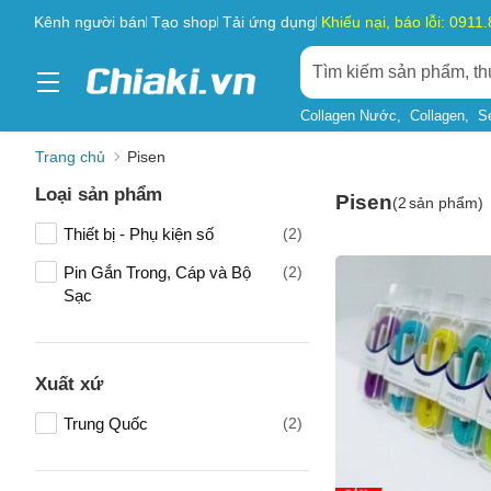
Kênh người bán
Tạo shop
Tải ứng dụng
Khiếu nại, báo lỗi: 0911
Collagen Nước
Collagen
S
Trang chủ
Pisen
Loại sản phẩm
Pisen
(
2
sản phẩm)
Thiết bị - Phụ kiện số
(2)
Pin Gắn Trong, Cáp và Bộ
(2)
Sạc
Xuất xứ
Trung Quốc
(2)
Tên của