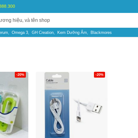
.888.300
erum
Omega 3
GH Creation
Kem Dưỡng Ẩm
Blackmores
-20%
-20%
Bạn gặp vấn đề về
Sản phẩm
hay
Mua hàng
?
Hãy báo lỗi cho chúng tôi. Hoặc gọi cho chúng tôi qua số
0911.888.30
 bạn
(*)