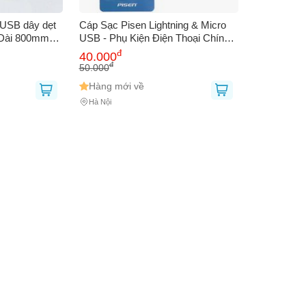
 USB dây dẹt
Cáp Sạc Pisen Lightning & Micro
- Dài 800mm
USB - Phụ Kiện Điện Thoại Chính
 thoại
(*)
ính bảng
Hãng, Dùng Cho iPhone & Android,
đ
40.000
ắc đẹp mắt
Tiện Lợi, Giá Rẻ
đ
50.000
Hàng mới về
Hà Nội
bạn gặp phải
(*)
GỬI BÁO LỖI