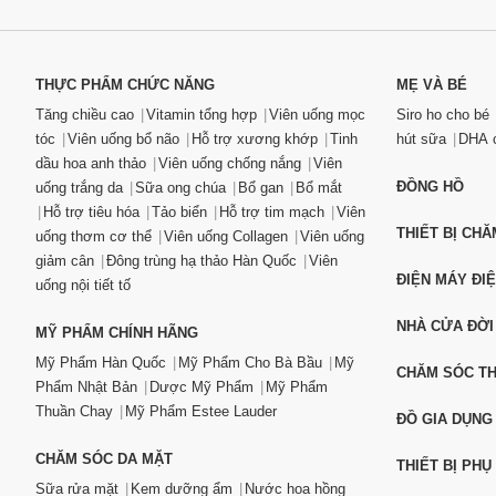
THỰC PHẨM CHỨC NĂNG
MẸ VÀ BÉ
Tăng chiều cao
Vitamin tổng hợp
Viên uống mọc
Siro ho cho bé
tóc
Viên uống bổ não
Hỗ trợ xương khớp
Tinh
hút sữa
DHA c
dầu hoa anh thảo
Viên uống chống nắng
Viên
ĐỒNG HỒ
uống trắng da
Sữa ong chúa
Bổ gan
Bổ mắt
Hỗ trợ tiêu hóa
Tảo biển
Hỗ trợ tim mạch
Viên
THIẾT BỊ CH
uống thơm cơ thể
Viên uống Collagen
Viên uống
giảm cân
Đông trùng hạ thảo Hàn Quốc
Viên
ĐIỆN MÁY ĐI
uống nội tiết tố
NHÀ CỬA ĐỜI
MỸ PHẨM CHÍNH HÃNG
Mỹ Phẩm Hàn Quốc
Mỹ Phẩm Cho Bà Bầu
Mỹ
CHĂM SÓC T
Phẩm Nhật Bản
Dược Mỹ Phẩm
Mỹ Phẩm
Thuần Chay
Mỹ Phẩm Estee Lauder
ĐỒ GIA DỤNG
CHĂM SÓC DA MẶT
THIẾT BỊ PHỤ
Sữa rửa mặt
Kem dưỡng ẩm
Nước hoa hồng