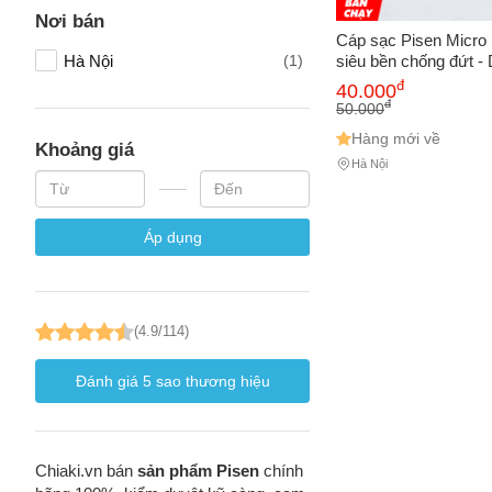
Nơi bán
Cáp sạc Pisen Micro
siêu bền chống đứt 
Hà Nội
(1)
Số điện
cho điện thoại, máy t
đ
40.000
Android, nhiều màu s
đ
50.000
Hàng mới về
Khoảng giá
Email
Hà Nội
Áp dụng
Vấn đề 
(4.9/114)
Mô tả
(*)
Đánh giá
5
sao thương hiệu
Chiaki.vn bán
sản phẩm Pisen
chính