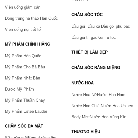
Viên uống giảm cân
CHĂM SÓC TÓC
Đông trùng hạ thảo Hàn Quốc
Dầu gội
Dầu xả
Dầu gội phủ bạc
Viên uống nội tiết tố
Dầu gội trị gàu
Kem ủ tóc
MỸ PHẨM CHÍNH HÃNG
THIẾT BỊ LÀM ĐẸP
Mỹ Phẩm Hàn Quốc
Mỹ Phẩm Cho Bà Bầu
CHĂM SÓC RĂNG MIỆNG
Mỹ Phẩm Nhật Bản
NƯỚC HOA
Dược Mỹ Phẩm
Nước Hoa Nữ
Nước Hoa Nam
Mỹ Phẩm Thuần Chay
Nước Hoa Chiết
Nước Hoa Unisex
Mỹ Phẩm Estee Lauder
Body Mist
Nước Hoa Vùng Kín
CHĂM SÓC DA MẶT
THƯƠNG HIỆU
Sữa rửa mặt
Kem dưỡng ẩm