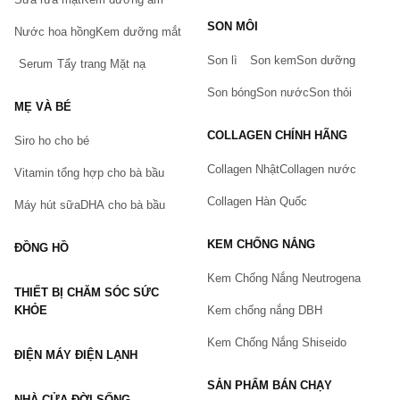
Bạn gặp vấn đề về sản phẩm hay mua hàng?
SON MÔI
Hãy báo lỗi cho chúng tôi. Hoặc gọi cho chúng tôi qua số
Nước hoa hồng
Kem dưỡng mắt
0911.888.300
Son lì
Son kem
Son dưỡng
Serum
Tẩy trang
Mặt nạ
Tên của bạn
(*)
Son bóng
Son nước
Son thỏi
MẸ VÀ BÉ
COLLAGEN CHÍNH HÃNG
Siro ho cho bé
Số điện thoại
(*)
Collagen Nhật
Collagen nước
Vitamin tổng hợp cho bà bầu
Collagen Hàn Quốc
Máy hút sữa
DHA cho bà bầu
Email
KEM CHỐNG NẮNG
ĐỒNG HỒ
Kem Chống Nắng Neutrogena
THIẾT BỊ CHĂM SÓC SỨC
Vấn đề
(*)
KHỎE
Kem chống nắng DBH
Kem Chống Nắng Shiseido
ĐIỆN MÁY ĐIỆN LẠNH
Mô tả
(*)
SẢN PHẨM BÁN CHẠY
NHÀ CỬA ĐỜI SỐNG