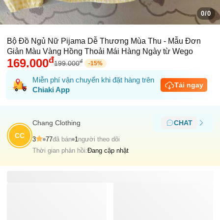
0/0
Bộ Đồ Ngủ Nữ Pijama Dễ Thương Mùa Thu - Mẫu Đơn
Giản Màu Vàng Hồng Thoải Mái Hàng Ngày từ Wego
đ
169.000
đ
199.000
-
15
%
Miễn phí vận chuyển khi đặt hàng trên
Tải ngay
Chiaki App
Chang Clothing
CHAT
CC
3
77
đã bán
1
người theo dõi
Thời gian phản hồi:
Đang cập nhật