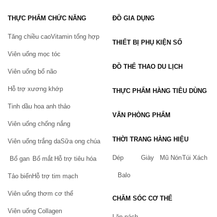
THỰC PHẨM CHỨC NĂNG
ĐỒ GIA DỤNG
Tăng chiều cao
Vitamin tổng hợp
THIẾT BỊ PHỤ KIỆN SỐ
Viên uống mọc tóc
ĐỒ THỂ THAO DU LỊCH
Viên uống bổ não
Hỗ trợ xương khớp
THỰC PHẨM HÀNG TIÊU DÙNG
Tinh dầu hoa anh thảo
VĂN PHÒNG PHẨM
Viên uống chống nắng
THỜI TRANG HÀNG HIỆU
Viên uống trắng da
Sữa ong chúa
Dép
Giày
Mũ Nón
Túi Xách
Bổ gan
Bổ mắt
Hỗ trợ tiêu hóa
Balo
Tảo biển
Hỗ trợ tim mạch
Viên uống thơm cơ thể
CHĂM SÓC CƠ THỂ
Viên uống Collagen
Lăn nách