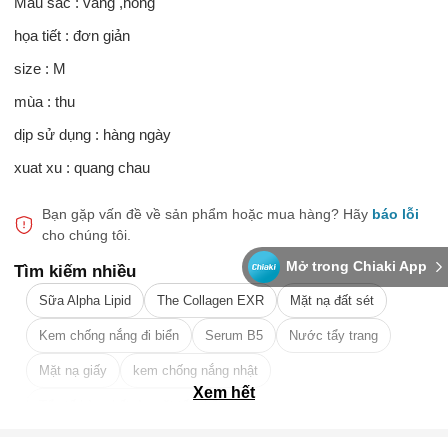
Màu sắc : vàng ,hồng
họa tiết : đơn giản
size : M
mùa : thu
dịp sử dụng : hàng ngày
xuat xu : quang chau
Bạn gặp vấn đề về sản phẩm hoặc mua hàng?
Hãy
báo lỗi
cho chúng tôi.
Mở trong Chiaki App
Tìm kiếm nhiều
Sữa Alpha Lipid
The Collagen EXR
Mặt nạ đất sét
Kem chống nắng đi biển
Serum B5
Nước tẩy trang
Mặt nạ giấy
kem chống nắng nhật
Xem hết
Tẩy tế bào chết da mặt tốt nhất