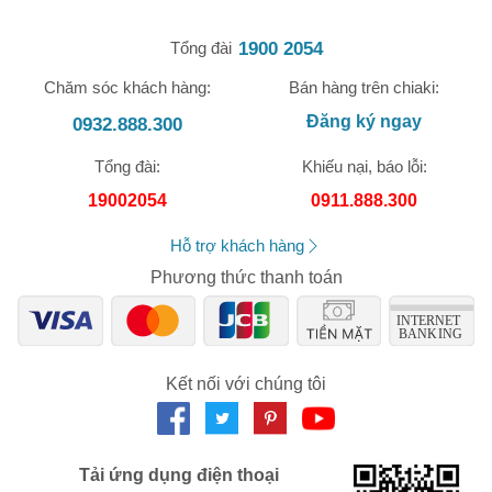
1900 2054
Tổng đài
Chăm sóc khách hàng:
Bán hàng trên chiaki:
Đăng ký ngay
0932.888.300
🎁 Đừng Bỏ Lỡ! 🎁
Tổng đài:
Khiếu nại, báo lỗi:
Mã Giảm Giá Dành Riêng Cho Bạn
19002054
0911.888.300
Giảm ngay
-
cho bất kỳ đơn hàng nào.
Hỗ trợ khách hàng
Phương thức thanh toán
XXX-XXXX
Số lần áp dụng:
1
lần
Áp dụng cho đơn hàng từ:
0
Kết nối với chúng tôi
Chỉ áp dụng cho gian hàng:
Ngày hết hạn:
LẤY MÃ NGAY
Tải ứng dụng điện thoại