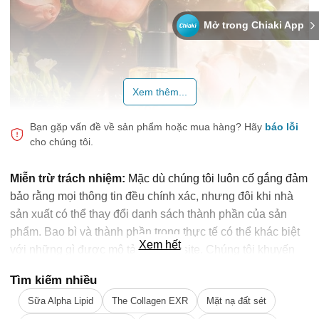
Mở trong Chiaki App
Xem thêm...
Bạn gặp vấn đề về sản phẩm hoặc mua hàng?
Hãy
báo lỗi
cho chúng tôi.
Miễn trừ trách nhiệm:
Mặc dù chúng tôi luôn cố gắng đảm
bảo rằng mọi thông tin đều chính xác, nhưng đôi khi nhà
sản xuất có thể thay đổi danh sách thành phần của sản
phẩm. Bao bì và thành phần trong thực tế có thể khác biệt
Xem hết
với những gì được mô tả trên website. Chúng tôi khuyến
cáo bạn không nên chỉ dựa trên thông tin được ghi trên
Tìm kiếm nhiều
website, mà hãy luôn luôn đọc nhãn mác, cảnh báo và
Loại da phù hợp:
Sữa Alpha Lipid
The Collagen EXR
Mặt nạ đất sét
hướng dẫn sử dụng trước khi dùng sản phẩm. Để biết
🎁 Đừng Bỏ Lỡ! 🎁
Sản phẩm phù hợp với mọi loại da.