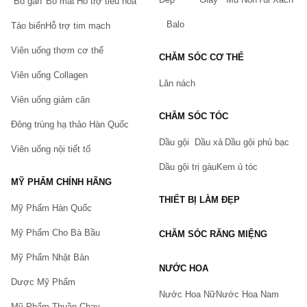
Bổ gan
Bổ mắt
Hỗ trợ tiêu hóa
Balo
Tảo biển
Hỗ trợ tim mạch
Viên uống thơm cơ thể
CHĂM SÓC CƠ THỂ
Viên uống Collagen
Lăn nách
Viên uống giảm cân
CHĂM SÓC TÓC
Đông trùng hạ thảo Hàn Quốc
Dầu gội
Dầu xả
Dầu gội phủ bạc
Viên uống nội tiết tố
Dầu gội trị gàu
Kem ủ tóc
MỸ PHẨM CHÍNH HÃNG
THIẾT BỊ LÀM ĐẸP
Mỹ Phẩm Hàn Quốc
Mỹ Phẩm Cho Bà Bầu
CHĂM SÓC RĂNG MIỆNG
Mỹ Phẩm Nhật Bản
NƯỚC HOA
Dược Mỹ Phẩm
Nước Hoa Nữ
Nước Hoa Nam
Mỹ Phẩm Thuần Chay