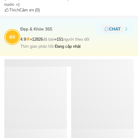
nước =)
Thích
Cảm ơn
(0)
Đẹp & Khỏe 365
CHAT
Đ3
4.9
12826
đã bán
151
người theo dõi
Thời gian phản hồi:
Đang cập nhật