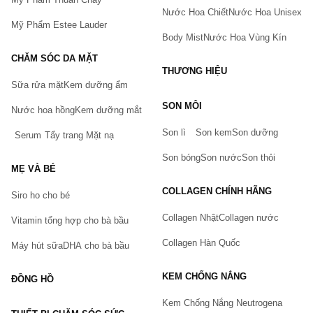
Nước Hoa Chiết
Nước Hoa Unisex
Mỹ Phẩm Estee Lauder
Body Mist
Nước Hoa Vùng Kín
CHĂM SÓC DA MẶT
THƯƠNG HIỆU
Sữa rửa mặt
Kem dưỡng ẩm
Bạn gặp vấn đề về sản phẩm hay mua hàng?
SON MÔI
Hãy báo lỗi cho chúng tôi. Hoặc gọi cho chúng tôi qua số
Nước hoa hồng
Kem dưỡng mắt
0911.888.300
Son lì
Son kem
Son dưỡng
Serum
Tẩy trang
Mặt nạ
Tên của bạn
(*)
Son bóng
Son nước
Son thỏi
MẸ VÀ BÉ
COLLAGEN CHÍNH HÃNG
Siro ho cho bé
Số điện thoại
(*)
Collagen Nhật
Collagen nước
Vitamin tổng hợp cho bà bầu
Collagen Hàn Quốc
Máy hút sữa
DHA cho bà bầu
Email
KEM CHỐNG NẮNG
ĐỒNG HỒ
Kem Chống Nắng Neutrogena