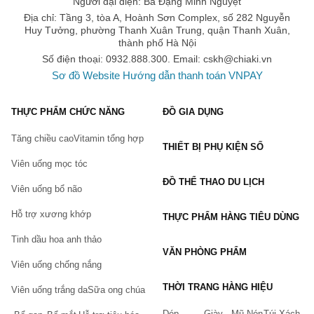
Chứa 5%
Ectoin
thúc đẩy quá trình tái tạo lại hàng rào bảo vệ da
Người đại diện: Bà Đặng Minh Nguyệt
và dưỡng ẩm lâu dài, hỗ trợ giảm kích ứng, giữ cho làn da khỏe
Địa chỉ: Tầng 3, tòa A, Hoành Sơn Complex, số 282 Nguyễn
mạnh, cải thiện những tổn thương do bức xạ UVB, UVA và nhiệt độ
Huy Tưởng, phường Thanh Xuân Trung, quận Thanh Xuân,
thành phố Hà Nội
khắc nghiệt.
Số điện thoại: 0932.888.300. Email:
cskh@chiaki.vn
HA đa tầng
giúp cấp nước vào sâu lớp tế bào biểu bì, hỗ trợ làm
Sơ đồ Website
Hướng dẫn thanh toán VNPAY
lành tổn thương và cải thiện hàng rào tự nhiên của da.
Bảo quản:
THỰC PHẨM CHỨC NĂNG
ĐỒ GIA DỤNG
Nơi khô ráo thoáng mát.
Tăng chiều cao
Vitamin tổng hợp
Tránh ánh nắng trực tiếp, nơi có nhiệt độ cao hoặc ẩm ướt.
THIẾT BỊ PHỤ KIỆN SỐ
Viên uống mọc tóc
Đậy nắp kín sau khi sử dụng.
ĐỒ THỂ THAO DU LỊCH
Thông tin sản phẩm
Viên uống bổ não
Dung tích:
30ml
Hỗ trợ xương khớp
THỰC PHẨM HÀNG TIÊU DÙNG
Thương hiệu:
Cocoon
Tinh dầu hoa anh thảo
Xuất xứ thương hiệu:
Việt Nam
VĂN PHÒNG PHẨM
Viên uống chống nắng
THỜI TRANG HÀNG HIỆU
Viên uống trắng da
Sữa ong chúa
Dép
Giày
Mũ Nón
Túi Xách