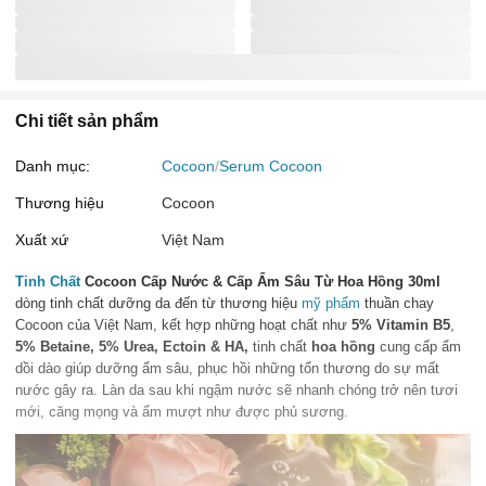
Chi tiết sản phẩm
Danh mục:
Cocoon
Serum Cocoon
Thương hiệu
Cocoon
Xuất xứ
Việt Nam
Tinh Chất
Cocoon Cấp Nước & Cấp Ẩm Sâu Từ Hoa Hồng 30ml
dòng tinh chất dưỡng da đến từ thương hiệu
mỹ phẩm
thuần chay
Cocoon của Việt Nam, kết hợp những hoạt chất như
5%
Vitamin B5
,
5% Betaine, 5% Urea, Ectoin & HA,
tinh chất
hoa hồng
cung cấp ẩm
dồi dào giúp dưỡng ẩm sâu, phục hồi những tổn thương do sự mất
nước gây ra. Làn da sau khi ngậm nước sẽ nhanh chóng trở nên tươi
mới, căng mọng và ẩm mượt như được phủ sương.