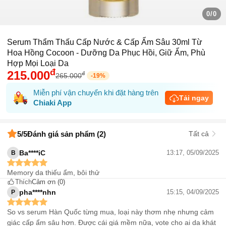
0/0
Serum Thẩm Thấu Cấp Nước & Cấp Ẩm Sâu 30ml Từ
Hoa Hồng Cocoon - Dưỡng Da Phục Hồi, Giữ Ẩm, Phù
Hợp Mọi Loại Da
đ
215.000
đ
265.000
-
19
%
Miễn phí vận chuyển khi đặt hàng trên
Tải ngay
Chiaki App
5
/5
Đánh giá sản phẩm (2)
Tất cả
Ba****iC
13:17, 05/09/2025
B
Memory da thiếu ẩm, bôi thử
Thích
Cảm ơn
(0)
pha****nhn
15:15, 04/09/2025
P
So vs serum Hàn Quốc từng mua, loại này thơm nhẹ nhưng cảm
giác cấp ẩm sâu hơn. Được cái giá mềm nữa, vote cho ai da khát