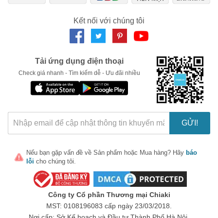
Ngày hết hạn:
Kết nối với chúng tôi
LẤY MÃ NGAY
Tải ứng dụng điện thoại
Check giá nhanh - Tìm kiếm dễ - Ưu đãi nhiều
GỬI!
Nếu bạn gặp vấn đề về
Sản phẩm
hoặc
Mua hàng
? Hãy
báo
lỗi
cho chúng tôi.
Công ty Cổ phần Thương mại Chiaki
MST: 0108196083 cấp ngày 23/03/2018.
Nơi cấp: Sở Kế hoạch và Đầu tư Thành Phố Hà Nội.