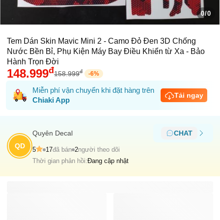
0/0
Tem Dán Skin Mavic Mini 2 - Camo Đỏ Đen 3D Chống
Nước Bền Bỉ, Phụ Kiện Máy Bay Điều Khiển từ Xa - Bảo
Hành Trọn Đời
đ
148.999
đ
158.999
-
6
%
Miễn phí vận chuyển khi đặt hàng trên
Tải ngay
Chiaki App
Quyên Decal
CHAT
QD
5
17
đã bán
2
người theo dõi
Thời gian phản hồi:
Đang cập nhật