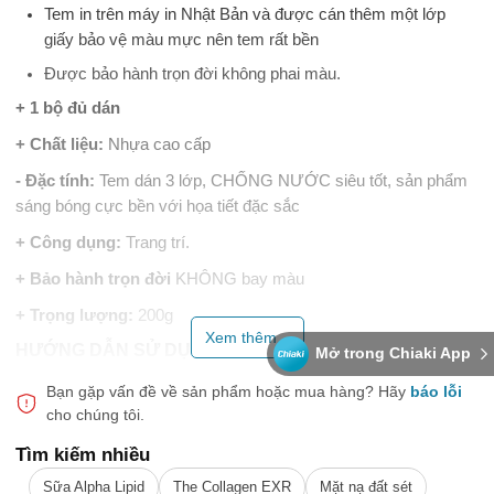
Tem in trên máy in Nhật Bản và được cán thêm một lớp
giấy bảo vệ màu mực nên tem rất bền
Được bảo hành trọn đời không phai màu.
+ 1 bộ đủ dán
+ Chất liệu:
Nhựa cao cấp
- Đặc tính:
Tem dán 3 lớp, CHỐNG NƯỚC siêu tốt, sản phẩm
sáng bóng cực bền với họa tiết đặc sắc
+ Công dụng:
Trang trí.
+ Bảo hành trọn đời
KHÔNG bay màu
+ Trọng lượng:
200g
Xem thêm...
HƯỚNG DẪN SỬ DỤNG:
Mở trong Chiaki App
Chùi, lau, làm sạch bề mặt dán
Bạn gặp vấn đề về sản phẩm hoặc mua hàng?
Hãy
báo lỗi
cho chúng tôi.
Tách lớp tráng của keo dính và dán vào bề mặt của sản
phẩm
Tìm kiếm nhiều
Tách lớp tráng của keo dính ở mặt đối diện còn lại và dán
Sữa Alpha Lipid
The Collagen EXR
Mặt nạ đất sét