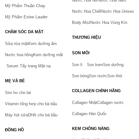
Nước Hoa Nữ
Nước Hoa Nam
Mỹ Phẩm Thuần Chay
Nước Hoa Chiết
Nước Hoa Unisex
Mỹ Phẩm Estee Lauder
Body Mist
Nước Hoa Vùng Kín
CHĂM SÓC DA MẶT
THƯƠNG HIỆU
Sữa rửa mặt
Kem dưỡng ẩm
Bạn gặp vấn đề về sản phẩm hay mua hàng?
SON MÔI
Hãy báo lỗi cho chúng tôi. Hoặc gọi cho chúng tôi qua số
Nước hoa hồng
Kem dưỡng mắt
0911.888.300
Son lì
Son kem
Son dưỡng
Serum
Tẩy trang
Mặt nạ
Tên của bạn
(*)
Son bóng
Son nước
Son thỏi
MẸ VÀ BÉ
COLLAGEN CHÍNH HÃNG
Siro ho cho bé
Số điện thoại
(*)
Collagen Nhật
Collagen nước
Vitamin tổng hợp cho bà bầu
Collagen Hàn Quốc
Máy hút sữa
DHA cho bà bầu
Email
KEM CHỐNG NẮNG
ĐỒNG HỒ