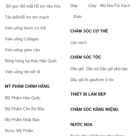
Dép
Giày
Mũ Nón
Túi Xách
Bổ gan
Bổ mắt
Hỗ trợ tiêu hóa
Balo
Tảo biển
Hỗ trợ tim mạch
Viên uống thơm cơ thể
CHĂM SÓC CƠ THỂ
Viên uống Collagen
Lăn nách
Viên uống giảm cân
CHĂM SÓC TÓC
Đông trùng hạ thảo Hàn Quốc
Dầu gội
Dầu xả
Dầu gội phủ bạc
Viên uống nội tiết tố
Dầu gội trị gàu
Kem ủ tóc
MỸ PHẨM CHÍNH HÃNG
THIẾT BỊ LÀM ĐẸP
Mỹ Phẩm Hàn Quốc
Mỹ Phẩm Cho Bà Bầu
CHĂM SÓC RĂNG MIỆNG
Mỹ Phẩm Nhật Bản
NƯỚC HOA
Dược Mỹ Phẩm