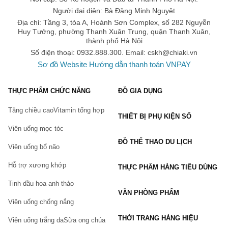
Người đại diện: Bà Đặng Minh Nguyệt
Địa chỉ: Tầng 3, tòa A, Hoành Sơn Complex, số 282 Nguyễn
Huy Tưởng, phường Thanh Xuân Trung, quận Thanh Xuân,
thành phố Hà Nội
Số điện thoại: 0932.888.300. Email:
cskh@chiaki.vn
Sơ đồ Website
Hướng dẫn thanh toán VNPAY
THỰC PHẨM CHỨC NĂNG
ĐỒ GIA DỤNG
Tăng chiều cao
Vitamin tổng hợp
THIẾT BỊ PHỤ KIỆN SỐ
Viên uống mọc tóc
ĐỒ THỂ THAO DU LỊCH
Viên uống bổ não
Hỗ trợ xương khớp
THỰC PHẨM HÀNG TIÊU DÙNG
Tinh dầu hoa anh thảo
VĂN PHÒNG PHẨM
Viên uống chống nắng
THỜI TRANG HÀNG HIỆU
Viên uống trắng da
Sữa ong chúa