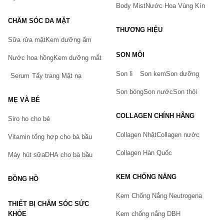
Body Mist
Nước Hoa Vùng Kín
CHĂM SÓC DA MẶT
THƯƠNG HIỆU
Sữa rửa mặt
Kem dưỡng ẩm
Bạn gặp vấn đề về sản phẩm hay mua hàng?
SON MÔI
Hãy báo lỗi cho chúng tôi. Hoặc gọi cho chúng tôi qua số
Nước hoa hồng
Kem dưỡng mắt
0911.888.300
Son lì
Son kem
Son dưỡng
Serum
Tẩy trang
Mặt nạ
Tên của bạn
(*)
Son bóng
Son nước
Son thỏi
MẸ VÀ BÉ
COLLAGEN CHÍNH HÃNG
Siro ho cho bé
Số điện thoại
(*)
Collagen Nhật
Collagen nước
Vitamin tổng hợp cho bà bầu
Collagen Hàn Quốc
Máy hút sữa
DHA cho bà bầu
Email
KEM CHỐNG NẮNG
ĐỒNG HỒ
Kem Chống Nắng Neutrogena
THIẾT BỊ CHĂM SÓC SỨC
Vấn đề
(*)
KHỎE
Kem chống nắng DBH