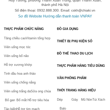
Huy Tưởng, phường Thanh Xuân Trung, quận Thanh Xuân,
thành phố Hà Nội
Hỗ trợ bổ sung các dưỡng chất cho môi luôn tươi tắn.
Số điện thoại: 0932.888.300. Email:
cskh@chiaki.vn
Hỗ trợ bảo vệ môi nhờ một lớp “mặt nạ” giúp giữ lại các
Sơ đồ Website
Hướng dẫn thanh toán VNPAY
dưỡng chất và độ ẩm cần thiết cho môi tránh tác hại của
ánh nắng mặt trời, khói bụi, ô nhiễm,...
THỰC PHẨM CHỨC NĂNG
ĐỒ GIA DỤNG
Hỗ trợ ngăn chặn tình trạng da môi bị khô nẻ, bong tróc,
Tăng chiều cao
Vitamin tổng hợp
chảy máu, nhăn nheo,...
THIẾT BỊ PHỤ KIỆN SỐ
Hỗ trợ làm lành hiệu quả các vết nứt nẻ trên môi.
Viên uống mọc tóc
ĐỒ THỂ THAO DU LỊCH
Hỗ trợ chống thâm môi, ngăn ngừa chì từ son màu thấm
Viên uống bổ não
vào môi.
Hỗ trợ xương khớp
THỰC PHẨM HÀNG TIÊU DÙNG
Thành phần của son dưỡng Omi Brotherhood
Chiết xuất từ tinh dầu bạc hà, sáp ong thiên nhiên, Vitamin
Tinh dầu hoa anh thảo
VĂN PHÒNG PHẨM
E,...
Viên uống chống nắng
Không cồn, không chì, không paraben, không dầu khoáng.
THỜI TRANG HÀNG HIỆU
Viên uống trắng da
Sữa ong chúa
Đối tượng sử dụng
Sản phẩm dùng cho mọi loại da.
Dép
Giày
Mũ Nón
Túi Xách
Bổ gan
Bổ mắt
Hỗ trợ tiêu hóa
Hướng dẫn sử dụng
Balo
Tảo biển
Hỗ trợ tim mạch