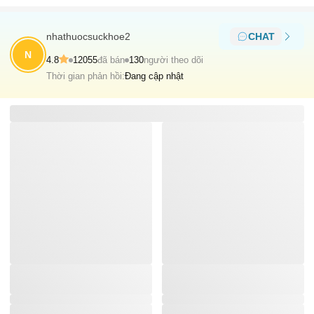
nhathuocsuckhoe2
CHAT
N
4.8
12055
đã bán
130
người theo dõi
Thời gian phản hồi:
Đang cập nhật