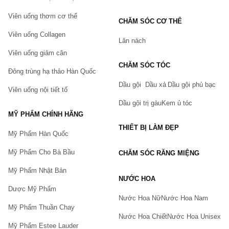
Thoa lên môi 1-2 lần/ngày hoặc khi nào bạn cảm thấy môi khô
Viên uống thơm cơ thể
nứt, cần dưỡng môi mềm mại.
CHĂM SÓC CƠ THỂ
Viên uống Collagen
Son dưỡng Omi Brotherhood Menturm Medicated hỗ trợ làm mềm môi
Lăn nách
Viên uống giảm cân
Son dưỡng Omi Brotherhood nhỏ gọn và tiện dụng
CHĂM SÓC TÓC
Đông trùng hạ thảo Hàn Quốc
Xem thêm:
Dầu gội
Dầu xả
Dầu gội phủ bạc
Viên uống nội tiết tố
Mặt nạ ngủ Whoo Face & Neck Sleeping Repair Mask
Dầu gội trị gàu
Kem ủ tóc
Kem dưỡng tóc siêu mượt Collagen Plus Vinge
MỸ PHẨM CHÍNH HÃNG
Thông tin sản phẩm
THIẾT BỊ LÀM ĐẸP
Mỹ Phẩm Hàn Quốc
Son dưỡng Omi Brotherhood
Tên sản phẩm
Menturm Medicated Lip Balm
Mỹ Phẩm Cho Bà Bầu
CHĂM SÓC RĂNG MIỆNG
Stick
Mỹ Phẩm Nhật Bản
Nhà sản xuất
Omi
NƯỚC HOA
Xuất xứ thương hiệu
Nhật Bản
Dược Mỹ Phẩm
Nước Hoa Nữ
Nước Hoa Nam
Quy cách đóng gói
4g
Mỹ Phẩm Thuần Chay
Giá
24.000 vnđ/ thỏi
Nước Hoa Chiết
Nước Hoa Unisex
Mỹ Phẩm Estee Lauder