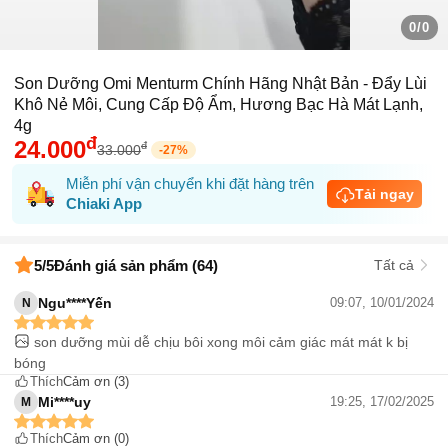
0/0
Son Dưỡng Omi Menturm Chính Hãng Nhật Bản - Đẩy Lùi
Khô Nẻ Môi, Cung Cấp Độ Ẩm, Hương Bạc Hà Mát Lạnh,
4g
đ
24.000
đ
33.000
-
27
%
Miễn phí vận chuyển khi đặt hàng trên
Tải ngay
Chiaki App
5
/5
Đánh giá sản phẩm (64)
Tất cả
Ngu****Yến
09:07, 10/01/2024
N
son dưỡng mùi dễ chịu bôi xong môi cảm giác mát mát k bị
bóng
Thích
Cảm ơn
(3)
Mi****uy
19:25, 17/02/2025
M
Thích
Cảm ơn
(0)