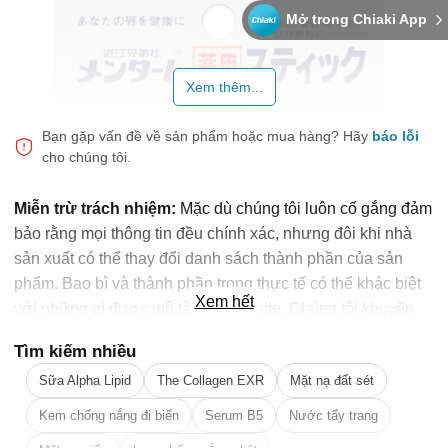
Mở trong Chiaki App
Xem thêm...
Bạn gặp vấn đề về sản phẩm hoặc mua hàng?
Hãy
báo lỗi
cho chúng tôi.
Miễn trừ trách nhiệm:
Mặc dù chúng tôi luôn cố gắng đảm
bảo rằng mọi thông tin đều chính xác, nhưng đôi khi nhà
sản xuất có thể thay đổi danh sách thành phần của sản
phẩm. Bao bì và thành phần trong thực tế có thể khác biệt
Xem hết
với những gì được mô tả trên website. Chúng tôi khuyến
cáo bạn không nên chỉ dựa trên thông tin được ghi trên
Tìm kiếm nhiều
website, mà hãy luôn luôn đọc nhãn mác, cảnh báo và
Sữa Alpha Lipid
The Collagen EXR
Mặt nạ đất sét
hướng dẫn sử dụng trước khi dùng sản phẩm. Để biết
🎁 Đừng Bỏ Lỡ! 🎁
thêm thông tin, vui lòng liên hệ nhà sản xuất. Nội dung trên
Kem chống nắng đi biển
Serum B5
Nước tẩy trang
trang web này chỉ được dùng để tham khảo, không thể thay
Mã Giảm Giá Dành Riêng Cho Bạn