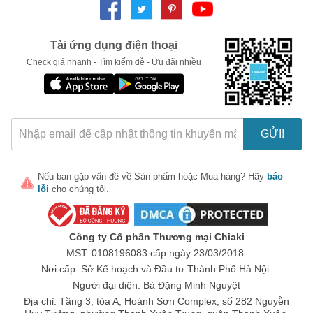
Tải ứng dụng điện thoại
Check giá nhanh - Tìm kiếm dễ - Ưu đãi nhiều
GỬI!
Nếu bạn gặp vấn đề về
Sản phẩm
hoặc
Mua hàng
? Hãy
báo
lỗi
cho chúng tôi.
Công ty Cổ phần Thương mại Chiaki
MST: 0108196083 cấp ngày 23/03/2018.
Son dưỡng Omi Brotherhood Menturm Medicated Lip Balm Stick
Nơi cấp: Sở Kế hoạch và Đầu tư Thành Phố Hà Nội.
Ưu điểm của son dưỡng Omi Brotherhood
Người đại diện: Bà Đặng Minh Nguyệt
Hỗ trợ cấp ẩm hiệu quả cho đôi môi, giúp da môi mịn màng
Địa chỉ: Tầng 3, tòa A, Hoành Sơn Complex, số 282 Nguyễn
và mềm mại hơn.