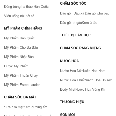
CHĂM SÓC TÓC
Đông trùng hạ thảo Hàn Quốc
Dầu gội
Dầu xả
Dầu gội phủ bạc
Viên uống nội tiết tố
Dầu gội trị gàu
Kem ủ tóc
MỸ PHẨM CHÍNH HÃNG
THIẾT BỊ LÀM ĐẸP
Mỹ Phẩm Hàn Quốc
Mỹ Phẩm Cho Bà Bầu
CHĂM SÓC RĂNG MIỆNG
Mỹ Phẩm Nhật Bản
NƯỚC HOA
Dược Mỹ Phẩm
Nước Hoa Nữ
Nước Hoa Nam
Mỹ Phẩm Thuần Chay
Nước Hoa Chiết
Nước Hoa Unisex
Mỹ Phẩm Estee Lauder
Body Mist
Nước Hoa Vùng Kín
CHĂM SÓC DA MẶT
THƯƠNG HIỆU
Sữa rửa mặt
Kem dưỡng ẩm
Bạn gặp vấn đề về sản phẩm hay mua hàng?
SON MÔI
Hãy báo lỗi cho chúng tôi. Hoặc gọi cho chúng tôi qua số