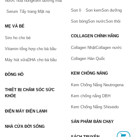
Nước hoa hồng
Kem dưỡng mắt
0911.888.300
Son lì
Son kem
Son dưỡng
Serum
Tẩy trang
Mặt nạ
Tên của bạn
(*)
Son bóng
Son nước
Son thỏi
MẸ VÀ BÉ
COLLAGEN CHÍNH HÃNG
Siro ho cho bé
Số điện thoại
(*)
Collagen Nhật
Collagen nước
Vitamin tổng hợp cho bà bầu
Collagen Hàn Quốc
Máy hút sữa
DHA cho bà bầu
Email
KEM CHỐNG NẮNG
ĐỒNG HỒ
Kem Chống Nắng Neutrogena
THIẾT BỊ CHĂM SÓC SỨC
Vấn đề
(*)
KHỎE
Kem chống nắng DBH
Kem Chống Nắng Shiseido
ĐIỆN MÁY ĐIỆN LẠNH
Mô tả
(*)
SẢN PHẨM BÁN CHẠY
NHÀ CỬA ĐỜI SỐNG
SÁCH TRUYỆN