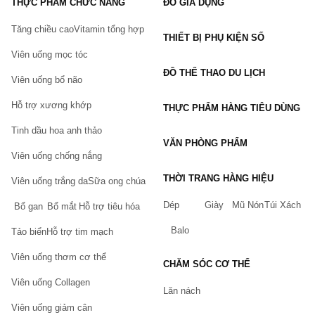
THỰC PHẨM CHỨC NĂNG
ĐỒ GIA DỤNG
Tăng chiều cao
Vitamin tổng hợp
THIẾT BỊ PHỤ KIỆN SỐ
Viên uống mọc tóc
ĐỒ THỂ THAO DU LỊCH
Viên uống bổ não
Hỗ trợ xương khớp
THỰC PHẨM HÀNG TIÊU DÙNG
Tinh dầu hoa anh thảo
VĂN PHÒNG PHẨM
Viên uống chống nắng
THỜI TRANG HÀNG HIỆU
Viên uống trắng da
Sữa ong chúa
Dép
Giày
Mũ Nón
Túi Xách
Bổ gan
Bổ mắt
Hỗ trợ tiêu hóa
Balo
Tảo biển
Hỗ trợ tim mạch
Viên uống thơm cơ thể
CHĂM SÓC CƠ THỂ
Viên uống Collagen
Lăn nách
Viên uống giảm cân