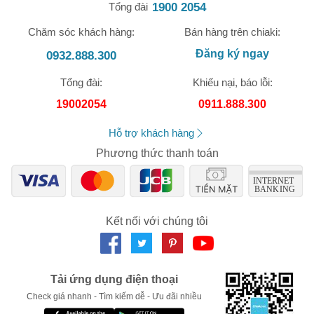
1900 2054
Tổng đài
Chăm sóc khách hàng:
Bán hàng trên chiaki:
Đăng ký ngay
0932.888.300
Tổng đài:
Khiếu nại, báo lỗi:
🎁 Đừng Bỏ Lỡ! 🎁
19002054
0911.888.300
Mã Giảm Giá Dành Riêng Cho Bạn
Hỗ trợ khách hàng
Giảm ngay
-
cho bất kỳ đơn hàng nào.
Phương thức thanh toán
XXX-XXXX
Số lần áp dụng:
1
lần
Kết nối với chúng tôi
Áp dụng cho đơn hàng từ:
0
Chỉ áp dụng cho gian hàng:
Ngày hết hạn:
Tải ứng dụng điện thoại
LẤY MÃ NGAY
Check giá nhanh - Tìm kiếm dễ - Ưu đãi nhiều