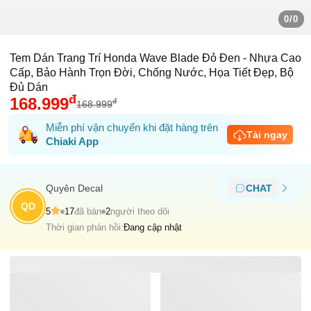
0/0
Tem Dán Trang Trí Honda Wave Blade Đỏ Đen - Nhựa Cao
Cấp, Bảo Hành Trọn Đời, Chống Nước, Họa Tiết Đẹp, Bộ
Đủ Dán
đ
168.999
đ
168.999
Miễn phí vận chuyển khi đặt hàng trên
Tải ngay
Chiaki App
Quyên Decal
CHAT
QD
5
17
đã bán
2
người theo dõi
Thời gian phản hồi:
Đang cập nhật