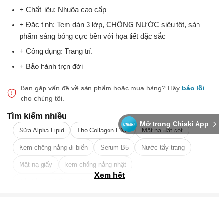
+ Chất liệu: Nhuộa cao cấp
+ Đặc tính: Tem dán 3 lớp, CHỐNG NƯỚC siêu tốt, sản
phẩm sáng bóng cực bền với họa tiết đặc sắc
+ Công dụng: Trang trí.
+ Bảo hành trọn đời
Bạn gặp vấn đề về sản phẩm hoặc mua hàng?
Hãy
báo lỗi
cho chúng tôi.
Tìm kiếm nhiều
Mở trong Chiaki App
Sữa Alpha Lipid
The Collagen EXR
Mặt nạ đất sét
Kem chống nắng đi biển
Serum B5
Nước tẩy trang
Mặt nạ giấy
kem chống nắng nhật
Xem hết
Tẩy tế bào chết da mặt tốt nhất