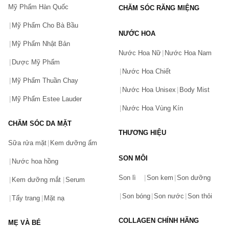
Mỹ Phẩm Hàn Quốc
CHĂM SÓC RĂNG MIỆNG
các sản phẩm của Avent tại Chiaki.vn.
Mỹ Phẩm Cho Bà Bầu
NƯỚC HOA
Mỹ Phẩm Nhật Bản
Nước Hoa Nữ
Nước Hoa Nam
Dược Mỹ Phẩm
Nước Hoa Chiết
Mỹ Phẩm Thuần Chay
Nước Hoa Unisex
Body Mist
Mỹ Phẩm Estee Lauder
Nước Hoa Vùng Kín
CHĂM SÓC DA MẶT
THƯƠNG HIỆU
Sữa rửa mặt
Kem dưỡng ẩm
SON MÔI
Nước hoa hồng
Bạn gặp vấn đề về sản phẩm hay mua hàng?
Son lì
Son kem
Son dưỡng
Hãy báo lỗi cho chúng tôi. Hoặc gọi cho chúng tôi qua số
Kem dưỡng mắt
Serum
0911.888.300
Son bóng
Son nước
Son thỏi
Tẩy trang
Mặt nạ
Tên của bạn
(*)
COLLAGEN CHÍNH HÃNG
MẸ VÀ BÉ