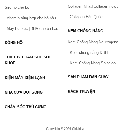
Collagen Nhật
Collagen nước
Siro ho cho bé
Số điện thoại
(*)
Collagen Hàn Quốc
Vitamin tổng hợp cho bà bầu
Máy hút sữa
DHA cho bà bầu
KEM CHỐNG NẮNG
Email
Kem Chống Nắng Neutrogena
ĐỒNG HỒ
Kem chống nắng DBH
THIẾT BỊ CHĂM SÓC SỨC
Vấn đề
(*)
KHỎE
Kem Chống Nắng Shiseido
SẢN PHẨM BÁN CHẠY
ĐIỆN MÁY ĐIỆN LẠNH
Mô tả
(*)
SÁCH TRUYỆN
NHÀ CỬA ĐỜI SỐNG
CHĂM SÓC THÚ CƯNG
GỬI BÁO LỖI
Copyright © 2026 Chiaki.vn