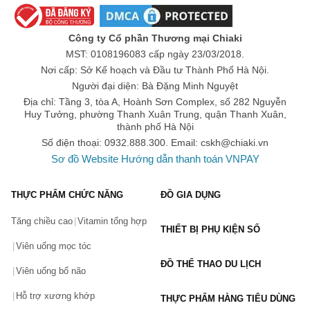
với sức khỏe trẻ nhỏ. 
Số lần áp dụng:
1
lần
Áp dụng cho đơn hàng từ:
0
Công ty Cổ phần Thương mại Chiaki
Các dòng sản phẩm của Avent cũng được nghiên cứu phù hợp 
Chỉ áp dụng cho gian hàng:
MST: 0108196083 cấp ngày 23/03/2018.
với từng giai đoạn phát triển của trẻ, hỗ trợ mẹ nuôi con một cách 
Ngày hết hạn:
Nơi cấp: Sở Kế hoạch và Đầu tư Thành Phố Hà Nội.
thuận tiện và dễ dàng nhất. 
Người đại diện: Bà Đặng Minh Nguyệt
LẤY MÃ NGAY
Địa chỉ: Tầng 3, tòa A, Hoành Sơn Complex, số 282 Nguyễn
Các dòng sản phẩm của Avent
Huy Tưởng, phường Thanh Xuân Trung, quận Thanh Xuân,
thành phố Hà Nội
Các sản phẩm của Avent hiện được chia thành 4 nhóm bao gồm: 
Số điện thoại: 0932.888.300. Email:
cskh@chiaki.vn
nhóm sản phẩm dành cho thai phụ, nhóm dành cho trẻ sơ sinh, 
Sơ đồ Website
Hướng dẫn thanh toán VNPAY
nhóm dành cho nhũ nhi trên 3 tháng tuổi và nhóm dành cho trẻ 
trên 1 tuổi. Bao gồm nhiều sản phẩm dành cho cả mẹ và bé, hỗ 
THỰC PHẨM CHỨC NĂNG
ĐỒ GIA DỤNG
trợ mẹ nuôi bé tốt hơn như: bình sữa, núm ty, ly trữ sữa, dụng cụ 
Tăng chiều cao
Vitamin tổng hợp
hút sữa, ty ngậm, túi giữ nhiệt bình sữa, máy hâm sữa, máy tiệt 
THIẾT BỊ PHỤ KIỆN SỐ
trùng bình sữa,...
Viên uống mọc tóc
ĐỒ THỂ THAO DU LỊCH
Một số sản phẩm của Avent đang được ưa chuộng hiện nay:
Viên uống bổ não
Máy hút sữa điện đôi Philips Avent hoa tuyết
Hỗ trợ xương khớp
THỰC PHẨM HÀNG TIÊU DÙNG