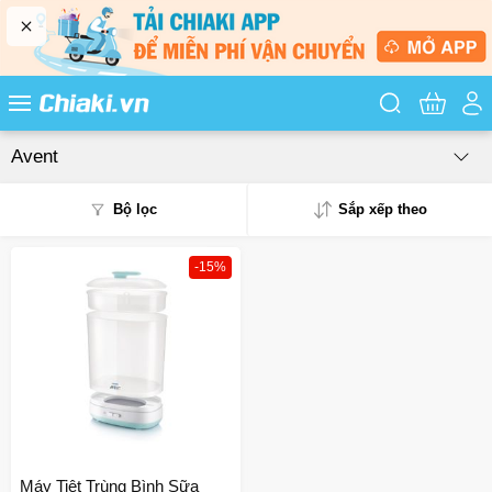
Tìm kiếm sản
Avent
Bộ lọc
Sắp xếp theo
-15%
Phổ biến
Mua nhiều
Mới nhất
Giá từ thấp - cao
Giá từ cao - thấp
Máy Tiệt Trùng Bình Sữa