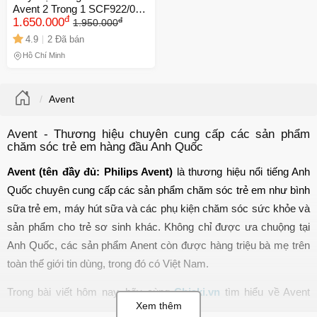
Avent 2 Trong 1 SCF922/03 -
đ
đ
Tiêu Diệt 99,9% Vi Khuẩn,
1.650.000
1.950.000
Thiết Kế Thông Minh, Tiện
4.9
2 Đã bán
Lợi Cho Mẹ Và Bé
Hồ Chí Minh
Avent
Avent - Thương hiệu chuyên cung cấp các sản phẩm
chăm sóc trẻ em hàng đầu Anh Quốc
Avent (tên đầy đủ: Philips Avent)
 là thương hiệu nổi tiếng Anh 
Quốc chuyên cung cấp các sản phẩm chăm sóc trẻ em như bình 
sữa trẻ em, máy hút sữa và các phụ kiện chăm sóc sức khỏe và 
sản phẩm cho trẻ sơ sinh khác. Không chỉ được ưa chuộng tại 
Anh Quốc, các sản phẩm Anent còn được hàng triệu bà mẹ trên 
toàn thế giới tin dùng, trong đó có Việt Nam.
Trong bài viết hôm nay, hãy cùng 
Chiaki.vn
 tìm hiểu về Avent 
cũng như những sản phẩm của Avent đang được ưa chuộng trên 