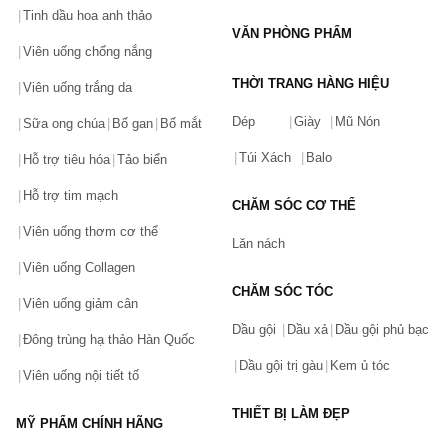
Máy hút sữa điện đôi Avent hoa anh đào
Tinh dầu hoa anh thảo
VĂN PHÒNG PHẨM
Máy tiệt trùng bình sữa Avent
Viên uống chống nắng
Bình sữa Avent Philip
THỜI TRANG HÀNG HIỆU
Viên uống trắng da
Bình tập uống Avent
Dép
Giày
Mũ Nón
Sữa ong chúa
Bổ gan
Bổ mắt
…
Túi Xách
Balo
Hỗ trợ tiêu hóa
Tảo biển
Mua sản phẩm của Avent chính hãng ở đâu?
Hỗ trợ tim mạch
CHĂM SÓC CƠ THỂ
Là một trong những trang mua sắm online được đánh giá cao 
Viên uống thơm cơ thể
Lăn nách
trên thị trường hiện nay, Chiaki.vn cam kết mang đến cho bạn 
Viên uống Collagen
những sản phẩm của Avent chính hãng, chất lượng với mức giá 
CHĂM SÓC TÓC
Viên uống giảm cân
cạnh tranh cùng nhiều ưu đãi hấp dẫn.
Dầu gội
Dầu xả
Dầu gội phủ bạc
Đông trùng hạ thảo Hàn Quốc
Để đặt mua các sản phẩm của Avent tại Chiaki.vn, các bạn có 
Dầu gội trị gàu
Kem ủ tóc
thể truy cập vào website Chiaki.vn, search “Avent” trên thanh tìm 
Viên uống nội tiết tố
kiếm để lựa chọn và đặt mua những sản phẩm ưng ý, phù hợp 
THIẾT BỊ LÀM ĐẸP
với nhu cầu của mình. Hoặc bạn cũng có thể gọi điện đến SĐT: 
MỸ PHẨM CHÍNH HÃNG
[[Phone]] để được tư vấn miễn phí về việc lựa chọn và đặt mua 