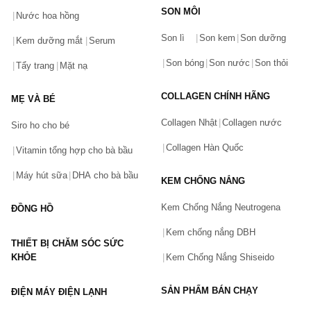
SON MÔI
Nước hoa hồng
Bạn gặp vấn đề về sản phẩm hay mua hàng?
Son lì
Son kem
Son dưỡng
Hãy báo lỗi cho chúng tôi. Hoặc gọi cho chúng tôi qua số
Kem dưỡng mắt
Serum
0911.888.300
Son bóng
Son nước
Son thỏi
Tẩy trang
Mặt nạ
Tên của bạn
(*)
COLLAGEN CHÍNH HÃNG
MẸ VÀ BÉ
Collagen Nhật
Collagen nước
Siro ho cho bé
Số điện thoại
(*)
Collagen Hàn Quốc
Vitamin tổng hợp cho bà bầu
Máy hút sữa
DHA cho bà bầu
KEM CHỐNG NẮNG
Email
Kem Chống Nắng Neutrogena
ĐỒNG HỒ
Kem chống nắng DBH
THIẾT BỊ CHĂM SÓC SỨC
Vấn đề
(*)
KHỎE
Kem Chống Nắng Shiseido
SẢN PHẨM BÁN CHẠY
ĐIỆN MÁY ĐIỆN LẠNH
Mô tả
(*)