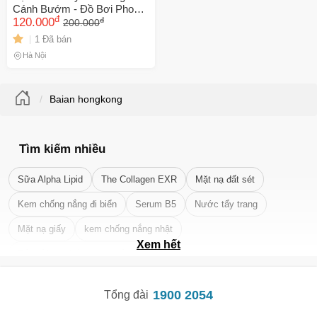
Cánh Bướm - Đồ Bơi Phong
đ
đ
Cách Nữ Tính, Thoải Mái -
120.000
200.000
Freesize Nhiều Màu Sắc:
1 Đã bán
Đen, Đỏ, Trắng
Hà Nội
Baian hongkong
Tìm kiếm nhiều
Sữa Alpha Lipid
The Collagen EXR
Mặt nạ đất sét
Kem chống nắng đi biển
Serum B5
Nước tẩy trang
Mặt nạ giấy
kem chống nắng nhật
Xem hết
Tẩy tế bào chết da mặt tốt nhất
1900 2054
Tổng đài