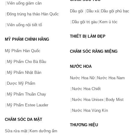
Viên uống giảm cân
Dầu gội
Dầu xả
Dầu gội phủ bạc
Đông trùng hạ thảo Hàn Quốc
Dầu gội trị gàu
Kem ủ tóc
Viên uống nội tiết tố
THIẾT BỊ LÀM ĐẸP
MỸ PHẨM CHÍNH HÃNG
Mỹ Phẩm Hàn Quốc
CHĂM SÓC RĂNG MIỆNG
Mỹ Phẩm Cho Bà Bầu
NƯỚC HOA
Mỹ Phẩm Nhật Bản
Nước Hoa Nữ
Nước Hoa Nam
Dược Mỹ Phẩm
Nước Hoa Chiết
Mỹ Phẩm Thuần Chay
Nước Hoa Unisex
Body Mist
Mỹ Phẩm Estee Lauder
Nước Hoa Vùng Kín
CHĂM SÓC DA MẶT
THƯƠNG HIỆU
Sữa rửa mặt
Kem dưỡng ẩm