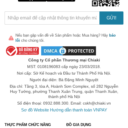
GỬI!
Nếu bạn gặp vấn đề về
Sản phẩm
hoặc
Mua hàng
? Hãy
báo
lỗi
cho chúng tôi.
🎁 Đừng Bỏ Lỡ! 🎁
Mã Giảm Giá Dành Riêng Cho Bạn
Công ty Cổ phần Thương mại Chiaki
Giảm ngay
-
cho bất kỳ đơn hàng nào.
MST: 0108196083 cấp ngày 23/03/2018.
Nơi cấp: Sở Kế hoạch và Đầu tư Thành Phố Hà Nội.
XXX-XXXX
Người đại diện: Bà Đặng Minh Nguyệt
Địa chỉ: Tầng 3, tòa A, Hoành Sơn Complex, số 282 Nguyễn
Huy Tưởng, phường Thanh Xuân Trung, quận Thanh Xuân,
Số lần áp dụng:
1
lần
thành phố Hà Nội
Áp dụng cho đơn hàng từ:
0
Số điện thoại: 0932.888.300. Email:
cskh@chiaki.vn
Chỉ áp dụng cho gian hàng:
Sơ đồ Website
Hướng dẫn thanh toán VNPAY
Ngày hết hạn:
THỰC PHẨM CHỨC NĂNG
ĐỒ GIA DỤNG
LẤY MÃ NGAY