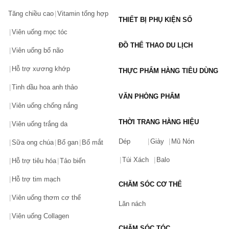
Tăng chiều cao
Vitamin tổng hợp
THIẾT BỊ PHỤ KIỆN SỐ
Viên uống mọc tóc
ĐỒ THỂ THAO DU LỊCH
Viên uống bổ não
Hỗ trợ xương khớp
THỰC PHẨM HÀNG TIÊU DÙNG
Tinh dầu hoa anh thảo
VĂN PHÒNG PHẨM
Viên uống chống nắng
THỜI TRANG HÀNG HIỆU
Viên uống trắng da
Dép
Giày
Mũ Nón
Sữa ong chúa
Bổ gan
Bổ mắt
Túi Xách
Balo
Hỗ trợ tiêu hóa
Tảo biển
Hỗ trợ tim mạch
CHĂM SÓC CƠ THỂ
Viên uống thơm cơ thể
Lăn nách
Viên uống Collagen
CHĂM SÓC TÓC