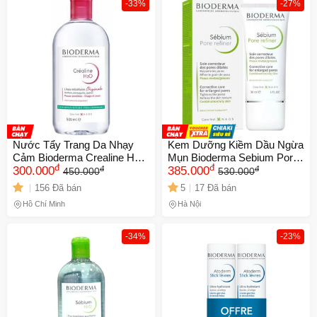
-33%
-27%
Nước Tẩy Trang Da Nhạy
Kem Dưỡng Kiềm Dầu Ngừa
Cảm Bioderma Crealine H2O
Mụn Bioderma Sebium Pore
đ
đ
đ
đ
Micellar Water Hồng 500ml -
300.000
Refiner 30ml - Giảm Dầu, Se
385.000
450.000
530.000
Sạch Sâu, Dưỡng Ẩm, An
Khít Lỗ Chân Lông, Dưỡng
156 Đã bán
5
17 Đã bán
Toàn Cho Da Mỏng Manh
Ẩm Cho Da Dầu/Support for
Hồ Chí Minh
Hà Nội
Oily Skin
-34%
-23%