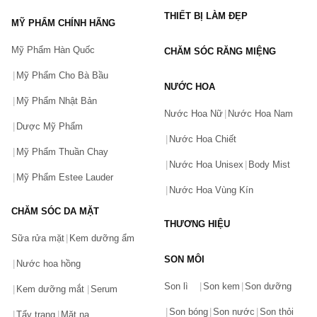
thức hoạt động sinh học tác động vào nguyên nhân và hậu quả 
THIẾT BỊ LÀM ĐẸP
của tình trạng da liễu để điều chỉnh nó về lâu dài.
MỸ PHẨM CHÍNH HÃNG
Mỹ Phẩm Hàn Quốc
CHĂM SÓC RĂNG MIỆNG
Khả năng phản ứng của da
Mỹ Phẩm Cho Bà Bầu
Công thức Bioderma cải thiện khả năng dung nạp của da và tăng 
NƯỚC HOA
cường khả năng chống chịu với môi trường thông qua việc phát 
Mỹ Phẩm Nhật Bản
Nước Hoa Nữ
Nước Hoa Nam
triển bằng sáng chế độc đáo: DAF, Công thức nâng cao về da 
Dược Mỹ Phẩm
liễu.
Nước Hoa Chiết
Mỹ Phẩm Thuần Chay
Độ lành tính cao
Nước Hoa Unisex
Body Mist
Mỹ Phẩm Estee Lauder
Nước Hoa Vùng Kín
3 quy tắc cứng và nhanh để có hiệu quả hoàn hảo và khả năng 
chịu đựng tốt hơn  :
CHĂM SÓC DA MẶT
THƯƠNG HIỆU
Chỉ sử dụng các thành phần thực sự cần thiết 
Sữa rửa mặt
Kem dưỡng ẩm
Chọn liều lượng tối ưu của các thành phần hoạt tính tinh khiết 
SON MÔI
Nước hoa hồng
Bạn gặp vấn đề về sản phẩm hay mua hàng?
nhất 
Son lì
Son kem
Son dưỡng
Hãy báo lỗi cho chúng tôi. Hoặc gọi cho chúng tôi qua số
Kem dưỡng mắt
Serum
Tương thích với các phân tử đã được tìm thấy trong da.
0911.888.300
Son bóng
Son nước
Son thỏi
Tẩy trang
Mặt nạ