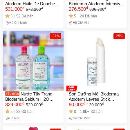
Atoderm Huile De Douche
Bioderma Atoderm Intensive
đ
đ
đ
đ
1000ml - Sữa Tắm Dưỡng
531.000
Baume - Giải Pháp Cho Da
276.500
572.200
336.700
Ẩm Dịu Nhẹ Cho Da Chàm,
Khô, Chàm, Không Hương
5
52 Đã bán
5
24 Đã bán
Da Nhạy Cảm, Chính Hãng
Liệu, Ấm Áp Từ Thiên Nhiên
Hồ Chí Minh
Hồ Chí Minh
Nhập Khẩu Pháp
-37%
-25%
Nước Tẩy Trang
Son Dưỡng Môi Bioderma
Yêu thích
Bioderma Sébium H2O
Atoderm Levres Stick
đ
đ
đ
đ
500ml - Cho Da Dầu Mụn,
329.000
Hydratant - Chăm Sóc Môi
90.000
529.000
120.000
Sạch Sâu, Dịu Nhẹ, Không
Nhạy Cảm, Cấp Ẩm, Giảm
5
22 Đã bán
0
1.8k+ Đã bán
Cồn, Không Gây Kích Ứng
Nứt Nẻ, Chính Hãng Pháp
Hà Nội
Hồ Chí Minh