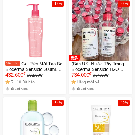
-13%
-23%
Gel Rửa Mặt Tạo Bọt
(Bản US) Nước Tẩy Trang
Yêu thích
Bioderma Sensibio 200mL -
Bioderma Sensibio H2O
đ
đ
đ
đ
Sữa Rửa Mặt Cho Da Nhạy
432.600
Hồng 850ml Nắp Nhấn
734.000
502.900
954.000
Cảm, Làm Sạch Dịu Nhẹ,
5
10 Đã bán
Hàng mới về
Dưỡng Ẩm Tự Nhiên
Hồ Chí Minh
Hồ Chí Minh
-34%
-40%