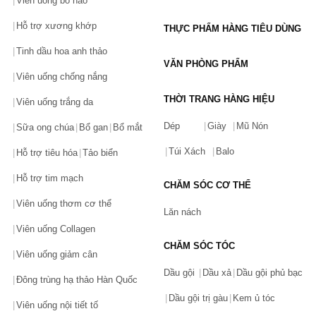
Viên uống bổ não
da dầu.
Hỗ trợ xương khớp
THỰC PHẨM HÀNG TIÊU DÙNG
Năm 2001: Khai trương cửa hàng mỹ phẩm đầu tiên của 
Tinh dầu hoa anh thảo
hãng tại Ý, đánh dấu bước đầu của Bioderma khi bước ra thị 
VĂN PHÒNG PHẨM
Viên uống chống nắng
trường thế giới.
THỜI TRANG HÀNG HIỆU
Viên uống trắng da
Năm 2001 đến nay:  có mặt tại trên 90 quốc gia trên toàn thế 
giới, được công nhận và khuyên dùng bởi hơn 33.000 chuyên 
Dép
Giày
Mũ Nón
Sữa ong chúa
Bổ gan
Bổ mắt
gia da liễu trên toàn thế giới.
Túi Xách
Balo
Hỗ trợ tiêu hóa
Tảo biển
Mỹ phẩm Bioderma có tốt không?
Hỗ trợ tim mạch
CHĂM SÓC CƠ THỂ
Viên uống thơm cơ thể
Những đặc tính nổi bật của các sản phẩm mang thương hiệu 
Lăn nách
Bioderma bao gồm:
Viên uống Collagen
CHĂM SÓC TÓC
Viên uống giảm cân
Bằng sáng chế sinh học
Dầu gội
Dầu xả
Dầu gội phủ bạc
Đông trùng hạ thảo Hàn Quốc
Tất cả các sản phẩm của Bioderma đều được sản xuất với đội 
Dầu gội trị gàu
Kem ủ tóc
ngũ chuyên gia sinh học và bác sĩ da liễu. Dựa trên một phương 
Viên uống nội tiết tố