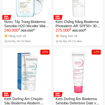
Nước Tẩy Trang Bioderma
Kem Chống Nắng Bioderma
Sensibio H2O Miceller Water
Photoderm AR SPF50+ 30ml
đ
đ
đ
đ
500ml Date xa NK
240.000
Date xa NK
275.000
365.000
465.000
Hàng mới về
Hàng mới về
Hà Nội, Hồ Chí Minh
Hà Nội, Hồ Chí Minh
-25%
-12%
Kem Dưỡng Ẩm Chuyên
Kem Dưỡng Ẩm Bioderma
Sâu Bioderma Atoderm
Sensibio Defensive Date xa