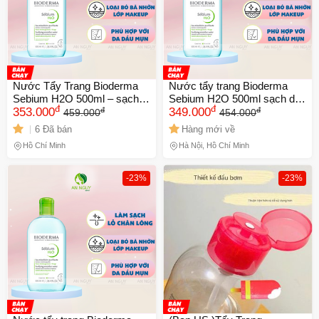
XXX-XXXX
Số lần áp dụng:
1
lần
Áp dụng cho đơn hàng từ:
0
Chỉ áp dụng cho gian hàng:
Ngày hết hạn:
Nước Tẩy Trang Bioderma
Nước tẩy trang Bioderma
Sebium H2O 500ml – sạch
Sebium H2O 500ml sạch dịu
đ
đ
đ
đ
sâu da dầu
353.000
nhẹ
349.000
459.000
454.000
LẤY MÃ NGAY
6 Đã bán
Hàng mới về
Hồ Chí Minh
Hà Nội, Hồ Chí Minh
-23%
-23%