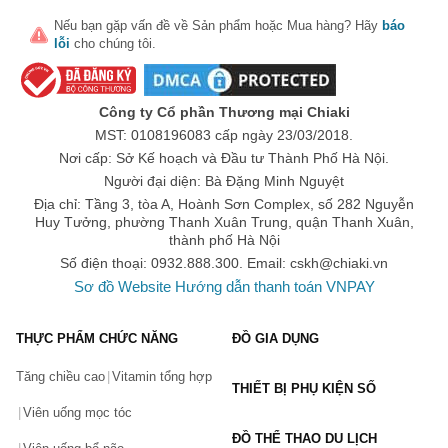
Node sở hữu công thức làm sạch đốt phá lành tính, giúp duy 
Nếu bạn gặp vấn đề về
Sản phẩm
hoặc
Mua hàng
? Hãy
báo
trì lớp màng lipid cho da dầu.
lỗi
cho chúng tôi.
Năm 1977 - 1985: Bioderma tiếp tục cho ra mắt thị trường 
nhiều sản phẩm mới dựa trên hợp tác chặt chẽ với các 
Công ty Cổ phần Thương mại Chiaki
chuyên gia da liễu hàng đầu. Ngày càng cải tiến, hoàn thiện 
MST: 0108196083 cấp ngày 23/03/2018.
hơn các sản phẩm của mình, đáp ứng nhu cầu sử dụng của 
Nơi cấp: Sở Kế hoạch và Đầu tư Thành Phố Hà Nội.
khách hàng.
Người đại diện: Bà Đặng Minh Nguyệt
Năm 1992: Đánh dấu một bước phát triển mới trong lịch sử 
Địa chỉ: Tầng 3, tòa A, Hoành Sơn Complex, số 282 Nguyễn
Huy Tưởng, phường Thanh Xuân Trung, quận Thanh Xuân,
dụng Bioderma khi hãng đã tập hơn các nhà khoa học và 
thành phố Hà Nội
chuyên gia nghiên cứu hàng đầu và mở phòng thí nghiệm của 
Số điện thoại: 0932.888.300. Email:
cskh@chiaki.vn
riêng hãng để tập trung phát triển các sản phẩm độc quyền 
Sơ đồ Website
Hướng dẫn thanh toán VNPAY
của mình.
THỰC PHẨM CHỨC NĂNG
ĐỒ GIA DỤNG
Năm 1992 - 2001: Nhờ sự đầu tư nghiêm túc trong nghiên 
cứu và phát triển sản phẩm, Bioderma đã cho ra mắt thị 
Tăng chiều cao
Vitamin tổng hợp
THIẾT BỊ PHỤ KIỆN SỐ
trường hàng loạt các sản phẩm chăm sóc da, phù hợp với 
Viên uống mọc tóc
từng loại da khác nhau (da khô, da dầu nhờn, da nhạy cảm, 
ĐỒ THỂ THAO DU LỊCH
da dễ bị kích ứng,...) và cả những sản phẩm chăm sóc tóc và 