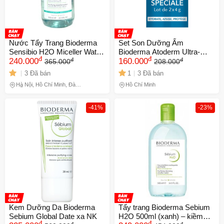
Nước Tẩy Trang Bioderma
Set Son Dưỡng Ẩm
Sensibio H2O Miceller Water
Bioderma Atoderm Ultra-
đ
đ
đ
đ
500ml
240.000
Hydrating - Bộ 2 Cây Son
160.000
365.000
208.000
Dưỡng Môi Pháp, Bảo Vệ
3 Đã bán
1
3 Đã bán
Môi Khỏe Mạnh, Mềm Mại
Hà Nội, Hồ Chí Minh, Đà
Hồ Chí Minh
Nẵng
-41%
-23%
Kem Dưỡng Da Bioderma
Tẩy trang Bioderma Sebium
Sebium Global Date xa NK
H2O 500ml (xanh) – kiềm
đ
đ
đ
đ