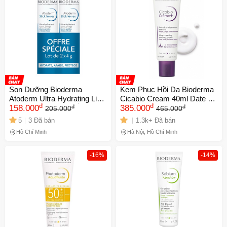
Son Dưỡng Bioderma
Kem Phục Hồi Da Bioderma
Atoderm Ultra Hydrating Lip
Cicabio Cream 40ml Date xa
đ
đ
đ
đ
Stick (2 Cây) - Cấp Ẩm,
158.000
NK
385.000
205.000
465.000
Mềm Môi, Chăm Sóc Đặc
5
3 Đã bán
1.3k+ Đã bán
Biệt cho Môi Khô
Hồ Chí Minh
Hà Nội, Hồ Chí Minh
-16%
-14%