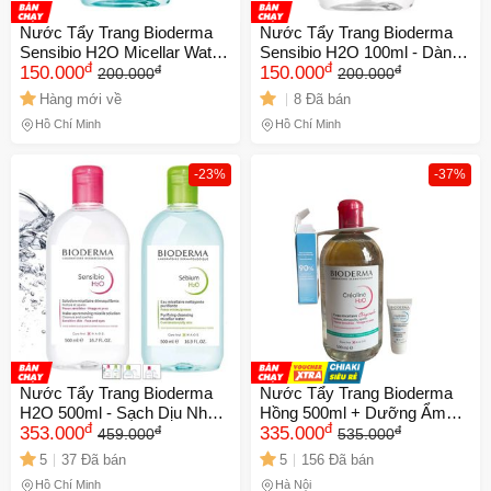
Nước Tẩy Trang Bioderma
Nước Tẩy Trang Bioderma
Sensibio H2O Micellar Water
Sensibio H2O 100ml - Dành
đ
đ
đ
đ
Xanh 100ml - Giải Pháp Làm
150.000
Cho Da Nhạy Cảm, Làm
150.000
200.000
200.000
Sạch Cho Da Nhạy Cảm,
Sạch Dịu Nhẹ Không Cần
Hàng mới về
8 Đã bán
Không Gây Kích Ứng, Chính
Rửa, Chất Lượng Cao Chính
Hồ Chí Minh
Hồ Chí Minh
Hãng.
Hãng
-23%
-37%
Nước Tẩy Trang Bioderma
Nước Tẩy Trang Bioderma
H2O 500ml - Sạch Dịu Nhẹ,
Hồng 500ml + Dưỡng Ẩm
đ
đ
đ
đ
Micro Cleansing Cho Da
353.000
Mini 4ml - Nhẹ Dịu Cho Da
335.000
459.000
535.000
Nhạy Cảm, Dưỡng Ẩm Tự
Nhạy Cảm, Công Nghệ
5
37 Đã bán
5
156 Đã bán
Nhiên
Micellar, Làm Sạch Sâu
Hồ Chí Minh
Hà Nội