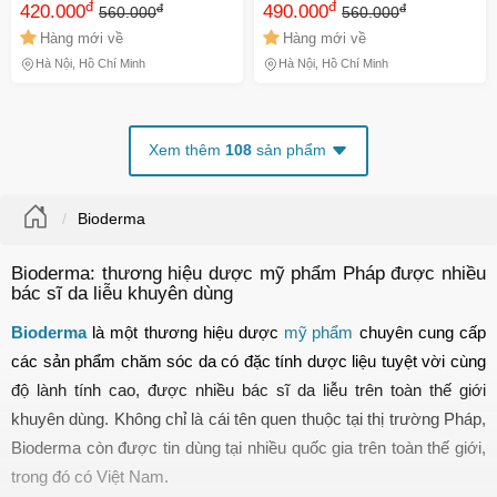
đ
đ
đ
đ
Intensive Baume 75ml Date
420.000
NK
490.000
560.000
560.000
xa NK
Hàng mới về
Hàng mới về
Hà Nội, Hồ Chí Minh
Hà Nội, Hồ Chí Minh
Xem thêm
108
sản phẩm
Bioderma
Bioderma: thương hiệu dược mỹ phẩm Pháp được nhiều
bác sĩ da liễu khuyên dùng
Bioderma
 là một thương hiệu dược 
mỹ phẩm
 chuyên cung cấp 
các sản phẩm chăm sóc da có đặc tính dược liệu tuyệt vời cùng 
độ lành tính cao, được nhiều bác sĩ da liễu trên toàn thế giới 
khuyên dùng. Không chỉ là cái tên quen thuộc tại thị trường Pháp, 
Bioderma còn được tin dùng tại nhiều quốc gia trên toàn thế giới, 
trong đó có Việt Nam. 