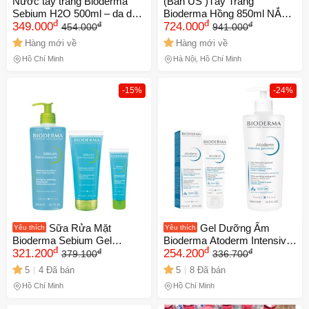
Nước tẩy trang Bioderma
(Ban US )Tẩy Trang
Sebium H2O 500ml – da dầu
Bioderma Hồng 850ml NẮP
đ
đ
đ
đ
mụn
349.000
NHẤN
724.000
454.000
941.000
Hàng mới về
Hàng mới về
Hồ Chí Minh
Hà Nội, Hồ Chí Minh
-15%
-24%
Sữa Rửa Mặt
Gel Dưỡng Ẩm
Yêu thích
Yêu thích
Bioderma Sebium Gel
Bioderma Atoderm Intensive
đ
đ
đ
đ
Moussant 100ml - Giải Pháp
321.200
- Kem Dưỡng Da Khô, Giảm
254.200
379.100
336.700
Cho Da Dầu, Nhạy Cảm,
Ngứa Cấp Tốc, Bảo Vệ và
5
4 Đã bán
5
8 Đã bán
Ngăn Ngừa Mụn, Làm Sạch
Nuôi Dưỡng Da 24h
Hồ Chí Minh
Hồ Chí Minh
Sâu, Không Gây Kích Ứng