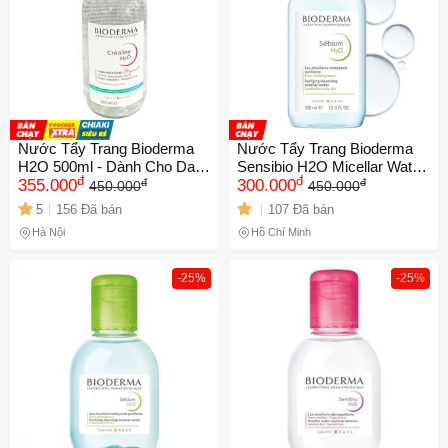
Nước Tẩy Trang Bioderma
Nước Tẩy Trang Bioderma
H2O 500ml - Dành Cho Da
Sensibio H2O Micellar Water
đ
đ
đ
đ
Nhạy Cảm & Da Dầu Mụn,
355.000
Xanh 500ml - Tẩy Trang Nhẹ
300.000
450.000
450.000
Dịu Nhẹ, Không Gây Kích
Nhàng, Làm Sạch Sâu Da
5
156 Đã bán
107 Đã bán
Ứng, Công Thức Lành Tính
Nhạy Cảm Chính Hãng
Hà Nội
Hồ Chí Minh
-25%
-25%