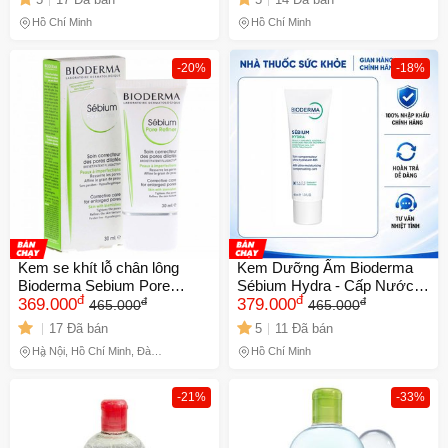
Cho Da Mịn Màng, Chăm
Thương Hiệu Pháp, Không
Hồ Chí Minh
Hồ Chí Minh
Sóc Da Mặt Chất Lượng
Gây Kích Ứng
Pháp
-20%
-18%
Kem se khít lỗ chân lông
Kem Dưỡng Ẩm Bioderma
Bioderma Sebium Pore
Sébium Hydra - Cấp Nước
đ
đ
đ
đ
Refiner 30ml
369.000
Cho Da Khô, Mụn, Giảm Đỏ
379.000
465.000
465.000
Rát 40ml - Chăm Sóc Da
17 Đã bán
5
11 Đã bán
Chuyên Sâu, Không Gây
Hà Nội, Hồ Chí Minh, Đà
Hồ Chí Minh
Mụn
Nẵng
-21%
-33%