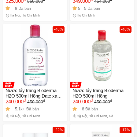
325.000
dầu, giảm mụn
349.000
560.000
454.000
9 Đã bán
5
5 Đã bán
Hà Nội, Hồ Chí Minh
Hồ Chí Minh
-46%
-46%
Nước tẩy trang Bioderma
Nước tẩy trang Bioderma
H2O 500ml Hồng Date xa
H2O 500ml Hồng
đ
đ
đ
đ
NK
240.000
240.000
450.000
450.000
5.1k+ Đã bán
8 Đã bán
Hà Nội, Hồ Chí Minh
Hà Nội, Hồ Chí Minh, Đà
Nẵng
-22%
-17%