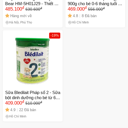
Bear HM-5H01J29 - Thiết bị
900g cho bé 0-6 tháng tuổi -
đ
đ
đ
đ
nhà bếp tiện lợi, 5 tốc độ,
485.100
Đảm bảo dinh dưỡng, hỗ trợ
469.000
630.600
556.000
công suất 125W, que inox
phát triển trí não và miễn dịch
Hàng mới về
4.8
8 Đã bán
304 bền bỉ, dễ sử dụng cho
cho trẻ sơ sinh
Hà Nội, Phú Thọ
Hồ Chí Minh
mọi đầu bếp
-19%
Sữa Bledilait Pháp số 2 - Sữa
bột dinh dưỡng cho bé từ 6-
đ
đ
12 tháng, hỗ trợ phát triển
409.000
510.000
toàn diện, dễ hấp thu, không
4.9
22 Đã bán
gây táo bón, hương vị thơm
Hồ Chí Minh
ngon