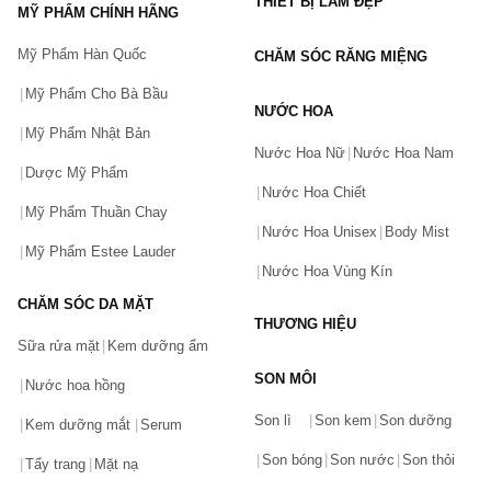
THIẾT BỊ LÀM ĐẸP
MỸ PHẨM CHÍNH HÃNG
Mỹ Phẩm Hàn Quốc
CHĂM SÓC RĂNG MIỆNG
Mỹ Phẩm Cho Bà Bầu
NƯỚC HOA
Mỹ Phẩm Nhật Bản
Nước Hoa Nữ
Nước Hoa Nam
Dược Mỹ Phẩm
Nước Hoa Chiết
Mỹ Phẩm Thuần Chay
Nước Hoa Unisex
Body Mist
Mỹ Phẩm Estee Lauder
Nước Hoa Vùng Kín
CHĂM SÓC DA MẶT
THƯƠNG HIỆU
Sữa rửa mặt
Kem dưỡng ẩm
SON MÔI
Nước hoa hồng
Bạn gặp vấn đề về sản phẩm hay mua hàng?
Son lì
Son kem
Son dưỡng
Hãy báo lỗi cho chúng tôi. Hoặc gọi cho chúng tôi qua số
Kem dưỡng mắt
Serum
0911.888.300
Son bóng
Son nước
Son thỏi
Tẩy trang
Mặt nạ
Tên của bạn
(*)