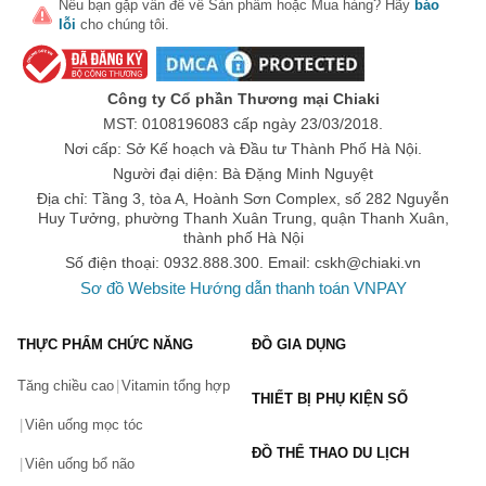
Nếu bạn gặp vấn đề về
Sản phẩm
hoặc
Mua hàng
? Hãy
báo
lỗi
cho chúng tôi.
Số lần áp dụng:
1
lần
Áp dụng cho đơn hàng từ:
0
Chỉ áp dụng cho gian hàng:
Công ty Cổ phần Thương mại Chiaki
Ngày hết hạn:
MST: 0108196083 cấp ngày 23/03/2018.
Nơi cấp: Sở Kế hoạch và Đầu tư Thành Phố Hà Nội.
LẤY MÃ NGAY
Người đại diện: Bà Đặng Minh Nguyệt
Địa chỉ: Tầng 3, tòa A, Hoành Sơn Complex, số 282 Nguyễn
Huy Tưởng, phường Thanh Xuân Trung, quận Thanh Xuân,
thành phố Hà Nội
Số điện thoại: 0932.888.300. Email:
cskh@chiaki.vn
Sơ đồ Website
Hướng dẫn thanh toán VNPAY
THỰC PHẨM CHỨC NĂNG
ĐỒ GIA DỤNG
Tăng chiều cao
Vitamin tổng hợp
THIẾT BỊ PHỤ KIỆN SỐ
Viên uống mọc tóc
ĐỒ THỂ THAO DU LỊCH
Viên uống bổ não