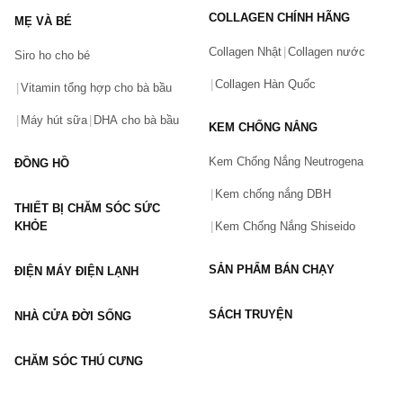
COLLAGEN CHÍNH HÃNG
MẸ VÀ BÉ
Collagen Nhật
Collagen nước
Siro ho cho bé
Số điện thoại
(*)
Collagen Hàn Quốc
Vitamin tổng hợp cho bà bầu
Máy hút sữa
DHA cho bà bầu
KEM CHỐNG NẮNG
Email
Kem Chống Nắng Neutrogena
ĐỒNG HỒ
Kem chống nắng DBH
THIẾT BỊ CHĂM SÓC SỨC
Vấn đề
(*)
KHỎE
Kem Chống Nắng Shiseido
SẢN PHẨM BÁN CHẠY
ĐIỆN MÁY ĐIỆN LẠNH
Mô tả
(*)
SÁCH TRUYỆN
NHÀ CỬA ĐỜI SỐNG
CHĂM SÓC THÚ CƯNG
GỬI BÁO LỖI