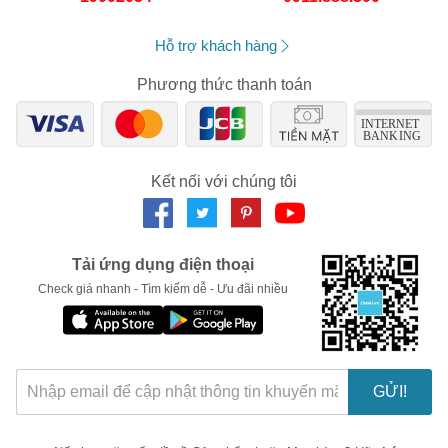
Hỗ trợ khách hàng
Phương thức thanh toán
Kết nối với chúng tôi
Tải ứng dụng điện thoại
Check giá nhanh - Tìm kiếm dễ - Ưu đãi nhiều
🎁 Đừng Bỏ Lỡ! 🎁
Mã Giảm Giá Dành Riêng Cho Bạn
Giảm ngay
-
cho bất kỳ đơn hàng nào.
GỬI!
XXX-XXXX