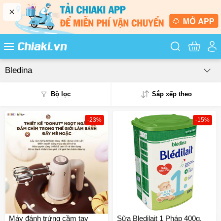
Tìm kiếm sản
Bledina
Bộ lọc
Sắp xếp theo
-23%
-15%
Phổ biến
Mua nhiều
Mới nhất
Giá từ thấp - cao
Giá từ cao - thấp
Máy đánh trứng cầm tay
Sữa Bledilait 1 Pháp 400g,