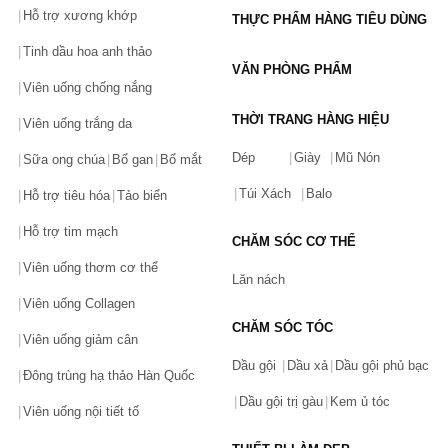
Hỗ trợ xương khớp
THỰC PHẨM HÀNG TIÊU DÙNG
Tinh dầu hoa anh thảo
VĂN PHÒNG PHẨM
Viên uống chống nắng
THỜI TRANG HÀNG HIỆU
Viên uống trắng da
Dép
Giày
Mũ Nón
Sữa ong chúa
Bổ gan
Bổ mắt
Túi Xách
Balo
Hỗ trợ tiêu hóa
Tảo biển
Hỗ trợ tim mạch
CHĂM SÓC CƠ THỂ
Viên uống thơm cơ thể
Lăn nách
Viên uống Collagen
CHĂM SÓC TÓC
Viên uống giảm cân
Dầu gội
Dầu xả
Dầu gội phủ bạc
Đông trùng hạ thảo Hàn Quốc
Dầu gội trị gàu
Kem ủ tóc
Viên uống nội tiết tố