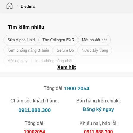
Bledina
Tìm kiếm nhiều
Sữa Alpha Lipid
The Collagen EXR
Mặt nạ đất sét
Kem chống nắng đi biển
Serum B5
Nước tẩy trang
Mặt nạ giấy
kem chống nắng nhật
Xem hết
Tẩy tế bào chết da mặt tốt nhất
1900 2054
Tổng đài
Chăm sóc khách hàng:
Bán hàng trên chiaki:
0911.888.300
Đăng ký ngay
Tổng đài:
Khiếu nại, báo lỗi:
19002054
0911.888.300