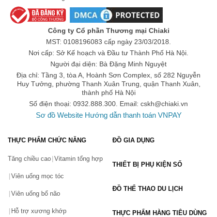
Công ty Cổ phần Thương mại Chiaki
MST: 0108196083 cấp ngày 23/03/2018.
Nơi cấp: Sở Kế hoạch và Đầu tư Thành Phố Hà Nội.
Người đại diện: Bà Đặng Minh Nguyệt
Địa chỉ: Tầng 3, tòa A, Hoành Sơn Complex, số 282 Nguyễn
Huy Tưởng, phường Thanh Xuân Trung, quận Thanh Xuân,
thành phố Hà Nội
Số điện thoại: 0932.888.300. Email:
cskh@chiaki.vn
Sơ đồ Website
Hướng dẫn thanh toán VNPAY
THỰC PHẨM CHỨC NĂNG
ĐỒ GIA DỤNG
Tăng chiều cao
Vitamin tổng hợp
THIẾT BỊ PHỤ KIỆN SỐ
Viên uống mọc tóc
ĐỒ THỂ THAO DU LỊCH
Viên uống bổ não
Hỗ trợ xương khớp
THỰC PHẨM HÀNG TIÊU DÙNG