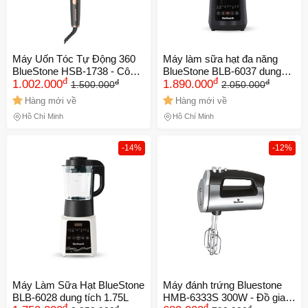
Máy Uốn Tóc Tự Động 360
Máy làm sữa hạt đa năng
BlueStone HSB-1738 - Công
BlueStone BLB-6037 dung
đ
đ
đ
đ
Nghệ Hẹn Giờ SmartTime,
1.002.000
tích 1.75 lít
1.890.000
1.500.000
2.050.000
Trục Uốn 32mm Tạo Lọn
Hàng mới về
Hàng mới về
Xoăn Nhanh Chóng
Hồ Chí Minh
Hồ Chí Minh
-14%
-12%
Máy Làm Sữa Hạt BlueStone
Máy đánh trứng Bluestone
BLB-6028 dung tích 1.75L
HMB-6333S 300W - Đồ gia
đ
đ
đ
đ