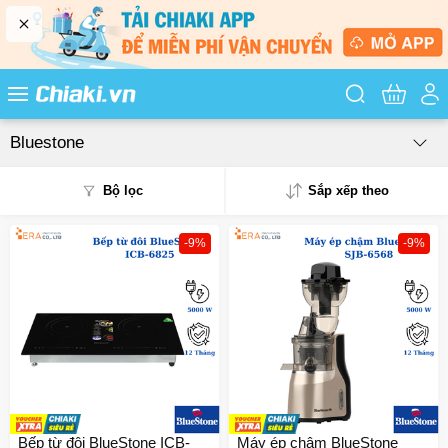
Tìm kiếm sản
Bluestone
Bộ lọc
Sắp xếp theo
-9%
-9%
Phổ biến
Mua nhiều
Mới nhất
Giá từ thấp - cao
Giá từ cao - thấp
Bếp từ đôi BlueStone ICB-
Máy ép chậm BlueStone