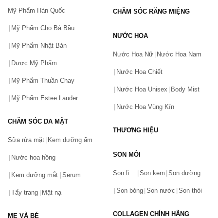
Mỹ Phẩm Hàn Quốc
CHĂM SÓC RĂNG MIỆNG
Mỹ Phẩm Cho Bà Bầu
NƯỚC HOA
Mỹ Phẩm Nhật Bản
Nước Hoa Nữ
Nước Hoa Nam
Dược Mỹ Phẩm
Nước Hoa Chiết
Mỹ Phẩm Thuần Chay
Nước Hoa Unisex
Body Mist
Mỹ Phẩm Estee Lauder
Nước Hoa Vùng Kín
CHĂM SÓC DA MẶT
THƯƠNG HIỆU
Sữa rửa mặt
Kem dưỡng ẩm
SON MÔI
Nước hoa hồng
Bạn gặp vấn đề về sản phẩm hay mua hàng?
Son lì
Son kem
Son dưỡng
Hãy báo lỗi cho chúng tôi. Hoặc gọi cho chúng tôi qua số
Kem dưỡng mắt
Serum
0911.888.300
Son bóng
Son nước
Son thỏi
Tẩy trang
Mặt nạ
Tên của bạn
(*)
COLLAGEN CHÍNH HÃNG
MẸ VÀ BÉ