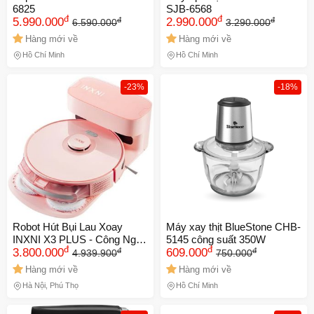
6825
SJB-6568
đ
đ
đ
đ
5.990.000
2.990.000
6.590.000
3.290.000
Hàng mới về
Hàng mới về
Hồ Chí Minh
Hồ Chí Minh
-23%
-18%
Robot Hút Bụi Lau Xoay
Máy xay thịt BlueStone CHB-
INXNI X3 PLUS - Công Nghệ
5145 công suất 350W
đ
đ
đ
đ
Lidar Điều Hướng, 5000Pa
3.800.000
609.000
4.939.900
750.000
Hút Mạnh, Thời Gian Hoạt
Hàng mới về
Hàng mới về
Động 120 Phút, Màu Trắng
Hà Nội, Phú Thọ
Hồ Chí Minh
Sang Trọng