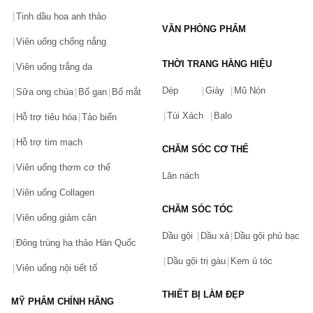
Tinh dầu hoa anh thảo
VĂN PHÒNG PHẨM
Viên uống chống nắng
THỜI TRANG HÀNG HIỆU
Viên uống trắng da
Dép
Giày
Mũ Nón
Sữa ong chúa
Bổ gan
Bổ mắt
Túi Xách
Balo
Hỗ trợ tiêu hóa
Tảo biển
Hỗ trợ tim mạch
CHĂM SÓC CƠ THỂ
Viên uống thơm cơ thể
Lăn nách
Viên uống Collagen
CHĂM SÓC TÓC
Viên uống giảm cân
Dầu gội
Dầu xả
Dầu gội phủ bạc
Đông trùng hạ thảo Hàn Quốc
Dầu gội trị gàu
Kem ủ tóc
Viên uống nội tiết tố
THIẾT BỊ LÀM ĐẸP
MỸ PHẨM CHÍNH HÃNG