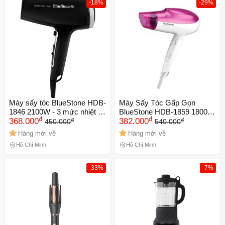
-18%
-29%
Máy sấy tóc BlueStone HDB-
Máy Sấy Tóc Gấp Gọn
1846 2100W - 3 mức nhiệt an
BlueStone HDB-1859 1800W
đ
đ
đ
đ
toàn, hiệu suất sấy nhanh,
368.000
- Thiết Kế Cầm Tay Nhẹ,
382.000
450.000
540.000
thiết kế hiện đại, tiện dụng
Công Nghệ Ion Sấy Nhanh
Hàng mới về
Hàng mới về
cho mọi nhu cầu sử dụng
Không Hại Tóc
Hồ Chí Minh
Hồ Chí Minh
-33%
-7%