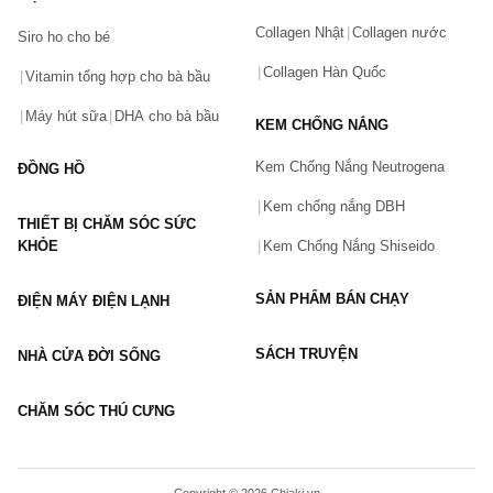
Collagen Nhật
Collagen nước
Siro ho cho bé
Số điện thoại
(*)
Collagen Hàn Quốc
Vitamin tổng hợp cho bà bầu
Máy hút sữa
DHA cho bà bầu
KEM CHỐNG NẮNG
Email
Kem Chống Nắng Neutrogena
ĐỒNG HỒ
Kem chống nắng DBH
THIẾT BỊ CHĂM SÓC SỨC
Vấn đề
(*)
KHỎE
Kem Chống Nắng Shiseido
SẢN PHẨM BÁN CHẠY
ĐIỆN MÁY ĐIỆN LẠNH
Mô tả
(*)
SÁCH TRUYỆN
NHÀ CỬA ĐỜI SỐNG
CHĂM SÓC THÚ CƯNG
GỬI BÁO LỖI