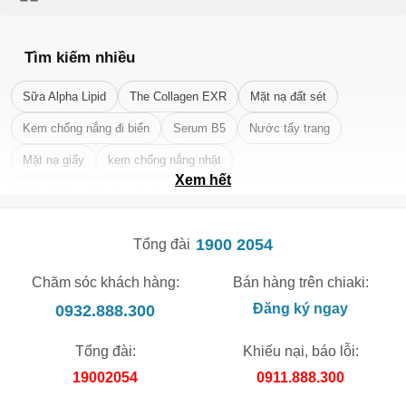
Tìm kiếm nhiều
🎁 Đừng Bỏ Lỡ! 🎁
Sữa Alpha Lipid
The Collagen EXR
Mặt nạ đất sét
Mã Giảm Giá Dành Riêng Cho Bạn
Kem chống nắng đi biển
Serum B5
Nước tẩy trang
Giảm ngay
-
cho bất kỳ đơn hàng nào.
Mặt nạ giấy
kem chống nắng nhật
Xem hết
XXX-XXXX
Tẩy tế bào chết da mặt tốt nhất
Số lần áp dụng:
1
lần
1900 2054
Tổng đài
Áp dụng cho đơn hàng từ:
0
Chỉ áp dụng cho gian hàng:
Chăm sóc khách hàng:
Bán hàng trên chiaki:
Ngày hết hạn:
0932.888.300
Đăng ký ngay
LẤY MÃ NGAY
Tổng đài:
Khiếu nại, báo lỗi:
19002054
0911.888.300