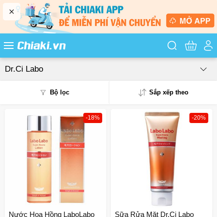
Tìm kiếm sản
Dr.Ci Labo
Bộ lọc
Sắp xếp theo
-18%
-20%
Phổ biến
Mua nhiều
Mới nhất
Giá từ thấp - cao
Giá từ cao - thấp
Nước Hoa Hồng LaboLabo
Sữa Rửa Mặt Dr.Ci Labo