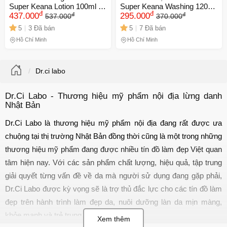
Super Keana Lotion 100ml -
Super Keana Washing 120g -
đ
đ
đ
đ
Dưỡng Da, Thu Nhỏ Lỗ Chân
437.000
Làm Sạch Sâu Lỗ Chân
295.000
537.000
370.000
Lông, Chất Lượng Nhật Bản,
Lông, Chiết Xuất Thảo Mộc,
5
3 Đã bán
5
7 Đã bán
Chăm Sóc Da Mặt Mịn Màng
Phù Hợp Mọi Loại Da
Hồ Chí Minh
Hồ Chí Minh
Dr.ci labo
Dr.Ci Labo - Thương hiệu mỹ phẩm nội địa lừng danh
Nhật Bản
Dr.Ci Labo là thương hiệu mỹ phẩm nội địa đang rất được ưa 
chuộng tại thị trường Nhật Bản đồng thời cũng là một trong những 
thương hiệu mỹ phẩm đang được nhiều tín đồ làm đẹp Việt quan 
tâm hiện nay. Với các sản phẩm chất lượng, hiệu quả, tập trung 
giải quyết từng vấn đề về da mà người sử dụng đang gặp phải, 
Dr.Ci Labo được kỳ vọng sẽ là trợ thủ đắc lực cho các tín đồ làm 
đẹp trên hành trình làm đẹp da, nuôi dưỡng làn da mịn màng, 
khỏe mạnh và trẻ trung hơn.