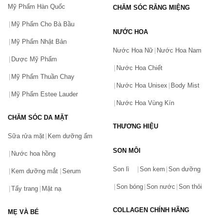
Mỹ Phẩm Hàn Quốc
CHĂM SÓC RĂNG MIỆNG
Kem dưỡng trắng mịn da Aqua Collagen Gel BIHAKU EX
Mỹ Phẩm Cho Bà Bầu
Kem dưỡng da chống lão hóa Aqua Collagen Gel Enrich-Lift 
NƯỚC HOA
EX
Mỹ Phẩm Nhật Bản
Nước Hoa Nữ
Nước Hoa Nam
….
Dược Mỹ Phẩm
Nước Hoa Chiết
Serum:
Mỹ Phẩm Thuần Chay
Nước Hoa Unisex
Body Mist
Serum làm săn chắc da Super100 Marine Collagen
Mỹ Phẩm Estee Lauder
Nước Hoa Vùng Kín
Serum cấp nước Super 100 Hyaluronic Acid
CHĂM SÓC DA MẶT
….
THƯƠNG HIỆU
Sữa rửa mặt
Kem dưỡng ẩm
Chống nắng:
SON MÔI
Nước hoa hồng
Bạn gặp vấn đề về sản phẩm hay mua hàng?
Xịt chống nắng Dr.Ci Labo UV Protect Spray 100
Son lì
Son kem
Son dưỡng
Hãy báo lỗi cho chúng tôi. Hoặc gọi cho chúng tôi qua số
Kem dưỡng mắt
Serum
0911.888.300
Toner:
Son bóng
Son nước
Son thỏi
Tẩy trang
Mặt nạ
Nước hoa hồng VC100 Essence Lotion Ex
Tên của bạn
(*)
COLLAGEN CHÍNH HÃNG
Nước hoa hồng Labo Labo Super Keana Lotion
MẸ VÀ BÉ