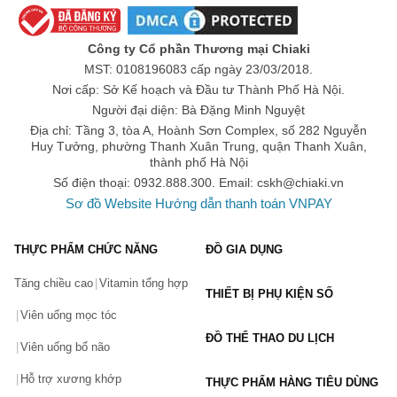
các sản phẩm chăm sóc, làm đẹp da của mình, đưa ra thị trường 
Số lần áp dụng:
1
lần
những sản phẩm chất lượng hàng đầu, đến nay, Dr.Ci:Labo đã 
Áp dụng cho đơn hàng từ:
0
Công ty Cổ phần Thương mại Chiaki
trở thành thương hiệu dược mỹ phẩm có 1-0-2 tại Nhật Bản. 
Chỉ áp dụng cho gian hàng:
MST: 0108196083 cấp ngày 23/03/2018.
Theo công bố của Viện nghiên cứu Yano Ltd. Ngành công nghiệp 
Ngày hết hạn:
Nơi cấp: Sở Kế hoạch và Đầu tư Thành Phố Hà Nội.
mỹ phẩm 2015, Dr.Ci:Labo đang chiếm 40% thị phần thị trường 
Người đại diện: Bà Đặng Minh Nguyệt
LẤY MÃ NGAY
mỹ phẩm y tế của Nhật Bản.
Địa chỉ: Tầng 3, tòa A, Hoành Sơn Complex, số 282 Nguyễn
Huy Tưởng, phường Thanh Xuân Trung, quận Thanh Xuân,
Mỹ phẩm của Dr.Ci:Labo có tốt không?
thành phố Hà Nội
Số điện thoại: 0932.888.300. Email:
cskh@chiaki.vn
Ước mơ của Tiến sĩ Shirono là để mọi người hài lòng với làn da 
Sơ đồ Website
Hướng dẫn thanh toán VNPAY
của mình, không chỉ cho bây giờ mà có thể giữ được vẻ đẹp trẻ 
trung lâu dài như họ muốn. Độ ẩm là chìa khóa của một chế độ 
THỰC PHẨM CHỨC NĂNG
ĐỒ GIA DỤNG
chăm sóc da tuyệt vời, và Tiến sĩ Shirono đã biến quá trình hydrat 
Tăng chiều cao
Vitamin tổng hợp
hóa và độ ẩm trở thành di sản của mình bằng cách liên tục đổi 
THIẾT BỊ PHỤ KIỆN SỐ
mới và cải tiến các công thức để da có được và giữ ẩm.
Viên uống mọc tóc
ĐỒ THỂ THAO DU LỊCH
Công thức độc đáo không chứa bất kỳ thành phần không cần 
Viên uống bổ não
thiết nào, các sản phẩm của Dr.Ci:Labo chỉ chứa các thành phần 
Hỗ trợ xương khớp
THỰC PHẨM HÀNG TIÊU DÙNG
được lựa chọn cẩn thận sẽ giúp tôn lên vẻ đẹp của bất kỳ làn da 