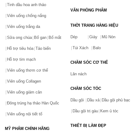
Tinh dầu hoa anh thảo
nào. Mỗi một sản phẩm của Dr.Ci:Labo trước khi đưa ra thị 
VĂN PHÒNG PHẨM
trường đều được nghiên cứu, phát triển bởi các chuyên gia hàng 
Viên uống chống nắng
đầu, ứng dụng công nghệ sản xuất tiên tiến đồng thời được kiểm 
THỜI TRANG HÀNG HIỆU
Viên uống trắng da
định nghiêm ngặt để đáp ứng đầy đủ các tiêu chuẩn về chất 
lượng, hiệu quả cũng như khả năng tương thích, độ lành tính với 
Dép
Giày
Mũ Nón
Sữa ong chúa
Bổ gan
Bổ mắt
làn da người sử dụng.
Túi Xách
Balo
Hỗ trợ tiêu hóa
Tảo biển
Các dòng sản phẩm của Dr.Ci:Labo
Hỗ trợ tim mạch
CHĂM SÓC CƠ THỂ
Làm sạch da:
Viên uống thơm cơ thể
Lăn nách
Kem tẩy trang Dr. Ci:Labo Enrich-Lift Cleansing Cream EX
Viên uống Collagen
Dầu tẩy trang Labo Labo Super-Keana Oil Cleansing
CHĂM SÓC TÓC
Viên uống giảm cân
Sữa rửa mặt Labo Labo Super Keana Washing
Dầu gội
Dầu xả
Dầu gội phủ bạc
Đông trùng hạ thảo Hàn Quốc
….
Dầu gội trị gàu
Kem ủ tóc
Viên uống nội tiết tố
Kem dưỡng ẩm:
THIẾT BỊ LÀM ĐẸP
MỸ PHẨM CHÍNH HÃNG
Kem dưỡng se khít lỗ chân lông Labo Labo Super Keana Gel