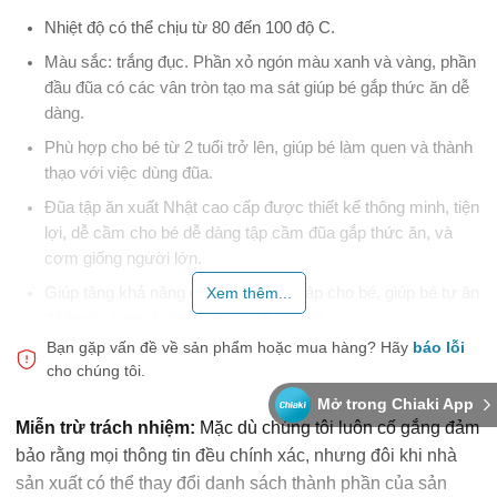
Nhiệt độ có thể chịu từ 80 đến 100 độ C.
Màu sắc: trắng đục. Phần xỏ ngón màu xanh và vàng, phần
đầu đũa có các vân tròn tạo ma sát giúp bé gắp thức ăn dễ
dàng.
Phù hợp cho bé từ 2 tuổi trở lên, giúp bé làm quen và thành
thạo với việc dùng đũa.
Đũa tập ăn xuất Nhật cao cấp được thiết kế thông minh, tiện
lợi, dễ cầm cho bé dễ dàng tập cầm đũa gắp thức ăn, và
cơm giống người lớn.
Giúp tăng khả năng độc lập, tính tự lập cho bé, giúp bé tự ăn
Xem thêm...
để bước sang 1 giai đoạn của tuổi mới.
Bạn gặp vấn đề về sản phẩm hoặc mua hàng?
Hãy
báo lỗi
Với đôi đũa tập ăn này bé cũng sẽ cảm thấy hứng thú, thích
cho chúng tôi.
thú với việc ngồi ăn.
Mở trong Chiaki App
- Thương hiệu: SERIA
Miễn trừ trách nhiệm:
Mặc dù chúng tôi luôn cố gắng đảm
- Xuất xứ:
bảo rằng mọi thông tin đều chính xác, nhưng đôi khi nhà
sản xuất có thể thay đổi danh sách thành phần của sản
Hàng nhập trực tiếp từ Nhật. Gia công tại Trung Quốc