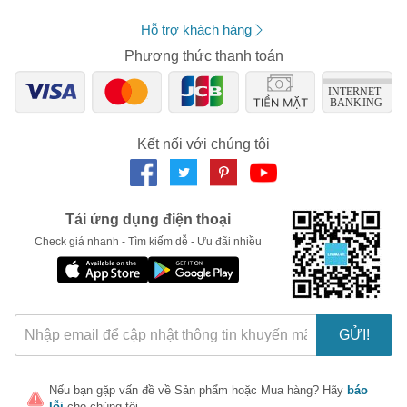
Số lần áp dụng:
1
lần
Áp dụng cho đơn hàng từ:
0
Hỗ trợ khách hàng
Chỉ áp dụng cho gian hàng:
Phương thức thanh toán
Ngày hết hạn:
LẤY MÃ NGAY
Kết nối với chúng tôi
Tải ứng dụng điện thoại
Check giá nhanh - Tìm kiếm dễ - Ưu đãi nhiều
GỬI!
Nếu bạn gặp vấn đề về
Sản phẩm
hoặc
Mua hàng
? Hãy
báo
lỗi
cho chúng tôi.