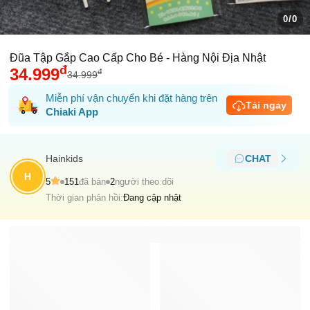
0/0
Đũa Tập Gắp Cao Cấp Cho Bé - Hàng Nội Địa Nhật
đ
34.999
đ
34.999
Miễn phí vận chuyển khi đặt hàng trên
Tải ngay
Chiaki App
Hainkids
CHAT
H
5
151
đã bán
2
người theo dõi
Thời gian phản hồi:
Đang cập nhật