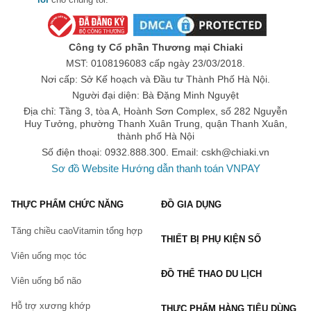
Công ty Cổ phần Thương mại Chiaki
MST: 0108196083 cấp ngày 23/03/2018.
Nơi cấp: Sở Kế hoạch và Đầu tư Thành Phố Hà Nội.
Người đại diện: Bà Đặng Minh Nguyệt
Địa chỉ: Tầng 3, tòa A, Hoành Sơn Complex, số 282 Nguyễn
Huy Tưởng, phường Thanh Xuân Trung, quận Thanh Xuân,
thành phố Hà Nội
Số điện thoại: 0932.888.300. Email:
cskh@chiaki.vn
Sơ đồ Website
Hướng dẫn thanh toán VNPAY
THỰC PHẨM CHỨC NĂNG
ĐỒ GIA DỤNG
Tăng chiều cao
Vitamin tổng hợp
THIẾT BỊ PHỤ KIỆN SỐ
Viên uống mọc tóc
ĐỒ THỂ THAO DU LỊCH
Viên uống bổ não
Hỗ trợ xương khớp
THỰC PHẨM HÀNG TIÊU DÙNG