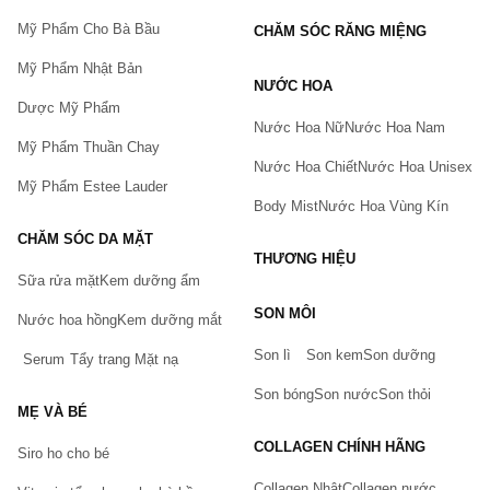
Mỹ Phẩm Cho Bà Bầu
CHĂM SÓC RĂNG MIỆNG
Mỹ Phẩm Nhật Bản
NƯỚC HOA
Dược Mỹ Phẩm
Nước Hoa Nữ
Nước Hoa Nam
Mỹ Phẩm Thuần Chay
Nước Hoa Chiết
Nước Hoa Unisex
Mỹ Phẩm Estee Lauder
Body Mist
Nước Hoa Vùng Kín
CHĂM SÓC DA MẶT
THƯƠNG HIỆU
Sữa rửa mặt
Kem dưỡng ẩm
Bạn gặp vấn đề về sản phẩm hay mua hàng?
SON MÔI
Hãy báo lỗi cho chúng tôi. Hoặc gọi cho chúng tôi qua số
Nước hoa hồng
Kem dưỡng mắt
0911.888.300
Son lì
Son kem
Son dưỡng
Serum
Tẩy trang
Mặt nạ
Tên của bạn
(*)
Son bóng
Son nước
Son thỏi
MẸ VÀ BÉ
COLLAGEN CHÍNH HÃNG
Siro ho cho bé
Số điện thoại
(*)
Collagen Nhật
Collagen nước