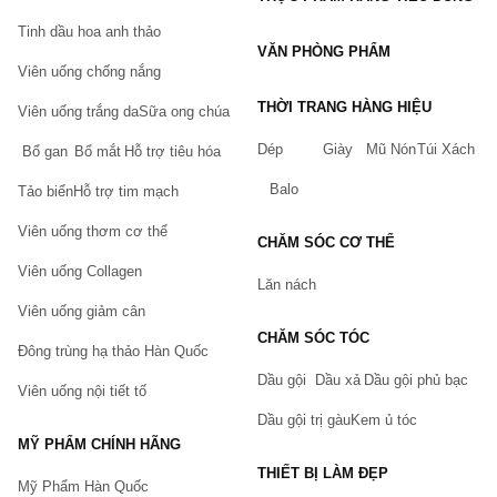
Tinh dầu hoa anh thảo
VĂN PHÒNG PHẨM
Viên uống chống nắng
THỜI TRANG HÀNG HIỆU
Viên uống trắng da
Sữa ong chúa
Dép
Giày
Mũ Nón
Túi Xách
Bổ gan
Bổ mắt
Hỗ trợ tiêu hóa
Balo
Tảo biển
Hỗ trợ tim mạch
Viên uống thơm cơ thể
CHĂM SÓC CƠ THỂ
Viên uống Collagen
Lăn nách
Viên uống giảm cân
CHĂM SÓC TÓC
Đông trùng hạ thảo Hàn Quốc
Dầu gội
Dầu xả
Dầu gội phủ bạc
Viên uống nội tiết tố
Dầu gội trị gàu
Kem ủ tóc
MỸ PHẨM CHÍNH HÃNG
THIẾT BỊ LÀM ĐẸP
Mỹ Phẩm Hàn Quốc