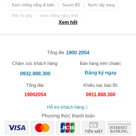
Kem chống nắng đi biển
Serum B5
Nước tẩy trang
nhiều loại thực phẩm khác như thịt, rau củ, hay các loại thực
phẩm khác mà bạn cần chế biến.
Mặt nạ giấy
kem chống nắng nhật
Xem hết
Tẩy tế bào chết da mặt tốt nhất
1900 2054
Tổng đài
🎁 Đừng Bỏ Lỡ! 🎁
Chăm sóc khách hàng:
Bán hàng trên chiaki:
Đăng ký ngay
0932.888.300
Mã Giảm Giá Dành Riêng Cho Bạn
Giảm ngay
-
cho bất kỳ đơn hàng nào.
Tổng đài:
Khiếu nại, báo lỗi:
19002054
0911.888.300
XXX-XXXX
Hỗ trợ khách hàng
Phương thức thanh toán
Số lần áp dụng:
1
lần
Áp dụng cho đơn hàng từ:
0
Chỉ áp dụng cho gian hàng:
Ngày hết hạn: