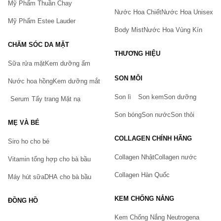
Mỹ Phẩm Thuần Chay
Nước Hoa Chiết
Nước Hoa Unisex
Mỹ Phẩm Estee Lauder
Body Mist
Nước Hoa Vùng Kín
CHĂM SÓC DA MẶT
THƯƠNG HIỆU
Sữa rửa mặt
Kem dưỡng ẩm
Bạn gặp vấn đề về sản phẩm hay mua hàng?
SON MÔI
Hãy báo lỗi cho chúng tôi. Hoặc gọi cho chúng tôi qua số
Nước hoa hồng
Kem dưỡng mắt
0911.888.300
Son lì
Son kem
Son dưỡng
Serum
Tẩy trang
Mặt nạ
Tên của bạn
(*)
Son bóng
Son nước
Son thỏi
MẸ VÀ BÉ
COLLAGEN CHÍNH HÃNG
Siro ho cho bé
Số điện thoại
(*)
Collagen Nhật
Collagen nước
Vitamin tổng hợp cho bà bầu
Collagen Hàn Quốc
Máy hút sữa
DHA cho bà bầu
Email
KEM CHỐNG NẮNG
ĐỒNG HỒ
Kem Chống Nắng Neutrogena