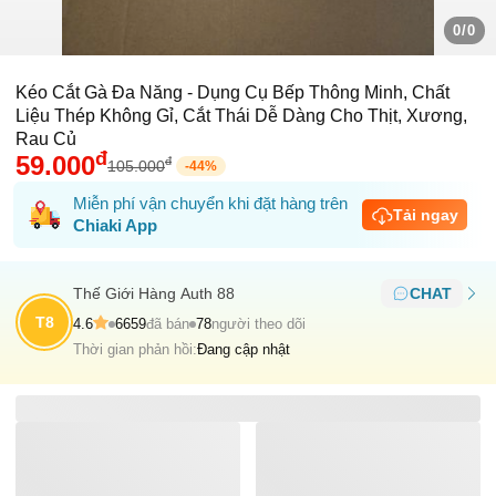
0/0
Kéo Cắt Gà Đa Năng - Dụng Cụ Bếp Thông Minh, Chất
Liệu Thép Không Gỉ, Cắt Thái Dễ Dàng Cho Thịt, Xương,
Rau Củ
đ
59.000
đ
105.000
-
44
%
Miễn phí vận chuyển khi đặt hàng trên
Tải ngay
Chiaki App
Thế Giới Hàng Auth 88
CHAT
T8
4.6
6659
đã bán
78
người theo dõi
Thời gian phản hồi:
Đang cập nhật