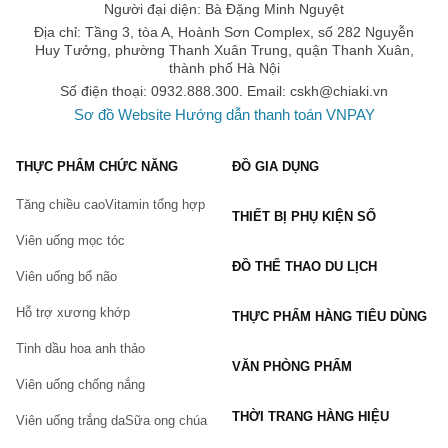
Người đại diện: Bà Đặng Minh Nguyệt
Địa chỉ: Tầng 3, tòa A, Hoành Sơn Complex, số 282 Nguyễn
Huy Tưởng, phường Thanh Xuân Trung, quận Thanh Xuân,
thành phố Hà Nội
Số điện thoại: 0932.888.300. Email:
cskh@chiaki.vn
Sơ đồ Website
Hướng dẫn thanh toán VNPAY
THỰC PHẨM CHỨC NĂNG
ĐỒ GIA DỤNG
Tăng chiều cao
Vitamin tổng hợp
THIẾT BỊ PHỤ KIỆN SỐ
Viên uống mọc tóc
ĐỒ THỂ THAO DU LỊCH
Viên uống bổ não
Hỗ trợ xương khớp
THỰC PHẨM HÀNG TIÊU DÙNG
Tinh dầu hoa anh thảo
VĂN PHÒNG PHẨM
Viên uống chống nắng
THỜI TRANG HÀNG HIỆU
Viên uống trắng da
Sữa ong chúa