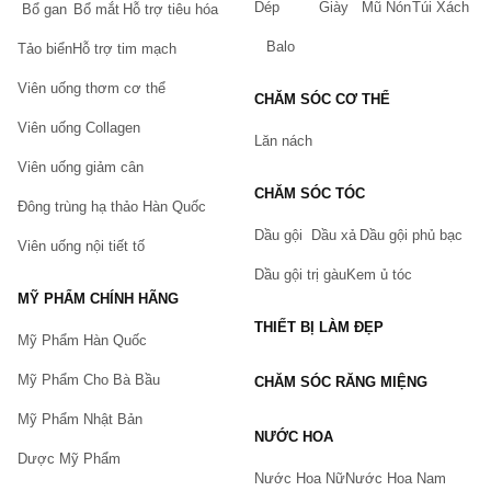
Dép
Giày
Mũ Nón
Túi Xách
Bổ gan
Bổ mắt
Hỗ trợ tiêu hóa
Balo
Tảo biển
Hỗ trợ tim mạch
Viên uống thơm cơ thể
CHĂM SÓC CƠ THỂ
Viên uống Collagen
Lăn nách
Viên uống giảm cân
CHĂM SÓC TÓC
Đông trùng hạ thảo Hàn Quốc
Dầu gội
Dầu xả
Dầu gội phủ bạc
Viên uống nội tiết tố
Dầu gội trị gàu
Kem ủ tóc
MỸ PHẨM CHÍNH HÃNG
THIẾT BỊ LÀM ĐẸP
Mỹ Phẩm Hàn Quốc
Mỹ Phẩm Cho Bà Bầu
CHĂM SÓC RĂNG MIỆNG
Mỹ Phẩm Nhật Bản
NƯỚC HOA
Dược Mỹ Phẩm
Nước Hoa Nữ
Nước Hoa Nam