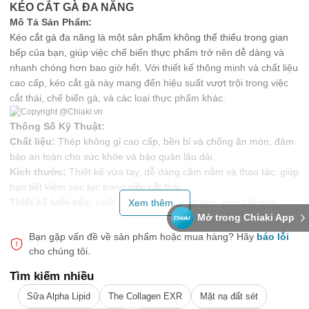
KÉO CẮT GÀ ĐA NĂNG
Mô Tả Sản Phẩm:
Kéo cắt gà đa năng là một sản phẩm không thể thiếu trong gian
bếp của bạn, giúp việc chế biến thực phẩm trở nên dễ dàng và
nhanh chóng hơn bao giờ hết. Với thiết kế thông minh và chất liệu
cao cấp, kéo cắt gà này mang đến hiệu suất vượt trội trong việc
cắt thái, chế biến gà, và các loại thực phẩm khác.
Thông Số Kỹ Thuật:
Chất liệu:
Thép không gỉ cao cấp, bền bỉ và chống ăn mòn, đảm
bảo an toàn cho sức khỏe và bảo quản lâu dài.
Kích thước:
Thiết kế vừa tay, dễ dàng cầm nắm và thao tác, giúp
bạn tiết kiệm sức lực trong việc cắt thái.
Thiết kế lưỡi kéo:
Lưỡi kéo được mài sắc bén, giúp cắt qua
Xem thêm...
xương và thịt một cách nhẹ nhàng, không tốn sức.
Mở trong Chiaki App
Tay cầm:
Tay cầm có độ bám tốt, chống trượt, cho phép bạn cắt
Bạn gặp vấn đề về sản phẩm hoặc mua hàng?
Hãy
báo lỗi
một cách chính xác mà không lo bị trượt tay.
cho chúng tôi.
Tính Năng Nổi Bật:
Tìm kiếm nhiều
Cắt Gà Dễ Dàng:
Kéo thích hợp cho việc cắt gà nguyên con, lóc
xương, hay chia nhỏ phần thịt một cách nhanh chóng.
Sữa Alpha Lipid
The Collagen EXR
Mặt nạ đất sét
Đa Năng:
Không chỉ dùng để cắt gà, kéo còn có thể sử dụng cho