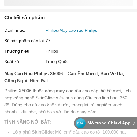
Chi tiết sản phẩm
Danh mục:
Philips
Máy cạo râu Philips
Số sản phẩm còn lại
77
Thương hiệu
Philips
Xuất xứ
Trung Quốc
Máy Cạo Râu Philips X5006 – Cạo Êm Mượt, Bảo Vệ Da,
Công Nghệ Hiện Đại
Philips X5006 thuộc dòng máy cạo râu cao cấp thế hệ mới, tích
hợp công nghệ SkinGlide siêu mịn cùng đầu cạo linh hoạt 360
độ. Dùng cho cả cạo khô và ướt, mang lại trải nghiệm sạch –
nhanh – dịu nhẹ, phù hợp với làn da nhạy cảm.
TÍNH NĂNG NỔI BẬT:
Mở trong Chiaki App
Lớp phủ SkinGlide
: Mỗi cm² đầu cạo có tới 100.000 hạt