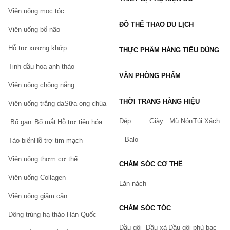
Viên uống mọc tóc
ĐỒ THỂ THAO DU LỊCH
Viên uống bổ não
Hỗ trợ xương khớp
THỰC PHẨM HÀNG TIÊU DÙNG
Tinh dầu hoa anh thảo
VĂN PHÒNG PHẨM
Viên uống chống nắng
THỜI TRANG HÀNG HIỆU
Viên uống trắng da
Sữa ong chúa
Dép
Giày
Mũ Nón
Túi Xách
Bổ gan
Bổ mắt
Hỗ trợ tiêu hóa
Balo
Tảo biển
Hỗ trợ tim mạch
Viên uống thơm cơ thể
CHĂM SÓC CƠ THỂ
Viên uống Collagen
Lăn nách
Viên uống giảm cân
CHĂM SÓC TÓC
Đông trùng hạ thảo Hàn Quốc
Dầu gội
Dầu xả
Dầu gội phủ bạc