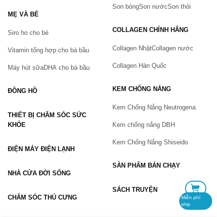
Tên của bạn
(*)
Son bóng
Son nước
Son thỏi
MẸ VÀ BÉ
COLLAGEN CHÍNH HÃNG
Siro ho cho bé
Số điện thoại
(*)
Collagen Nhật
Collagen nước
Vitamin tổng hợp cho bà bầu
Collagen Hàn Quốc
Máy hút sữa
DHA cho bà bầu
Email
KEM CHỐNG NẮNG
ĐỒNG HỒ
Kem Chống Nắng Neutrogena
THIẾT BỊ CHĂM SÓC SỨC
Vấn đề
(*)
KHỎE
Kem chống nắng DBH
Kem Chống Nắng Shiseido
ĐIỆN MÁY ĐIỆN LẠNH
Mô tả
(*)
SẢN PHẨM BÁN CHẠY
NHÀ CỬA ĐỜI SỐNG
SÁCH TRUYỆN
CHĂM SÓC THÚ CƯNG
Miễn phí
ship