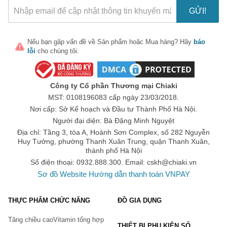
GỬI!
Nếu bạn gặp vấn đề về
Sản phẩm
hoặc
Mua hàng
? Hãy
báo
lỗi
cho chúng tôi.
Công ty Cổ phần Thương mại Chiaki
MST: 0108196083 cấp ngày 23/03/2018.
Nơi cấp: Sở Kế hoạch và Đầu tư Thành Phố Hà Nội.
Người đại diện: Bà Đặng Minh Nguyệt
Địa chỉ: Tầng 3, tòa A, Hoành Sơn Complex, số 282 Nguyễn
Huy Tưởng, phường Thanh Xuân Trung, quận Thanh Xuân,
thành phố Hà Nội
Số điện thoại: 0932.888.300. Email:
cskh@chiaki.vn
Sơ đồ Website
Hướng dẫn thanh toán VNPAY
THỰC PHẨM CHỨC NĂNG
ĐỒ GIA DỤNG
Tăng chiều cao
Vitamin tổng hợp
THIẾT BỊ PHỤ KIỆN SỐ