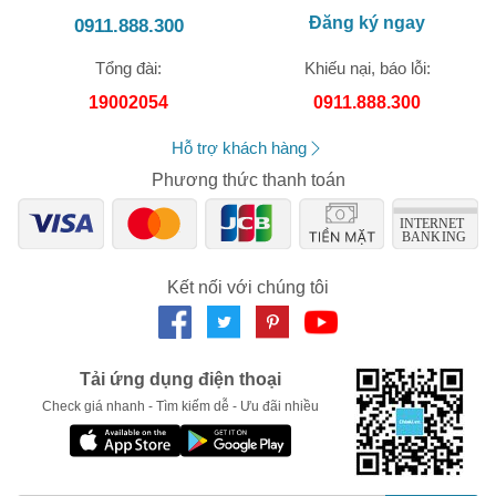
Mã sản phẩm: X5006
Đăng ký ngay
0911.888.300
Kiểu cạo: Khô & ướt
Số lần áp dụng:
1
lần
Tổng đài:
Khiếu nại, báo lỗi:
Áp dụng cho đơn hàng từ:
0
Lưỡi dao: ComfortCut – 27 lưỡi thép tự mài
19002054
0911.888.300
Chỉ áp dụng cho gian hàng:
Đầu cạo: Linh hoạt 360°
Ngày hết hạn:
Hỗ trợ khách hàng
Thời gian sạc: 1 giờ
LẤY MÃ NGAY
Phương thức thanh toán
Thời gian sử dụng: 50 phút
Sạc nhanh: 5 phút / 1 lần cạo
Chống nước: IPX7 – rửa được bằng nước
Kết nối với chúng tôi
Bảo hành: 2 năm chính hãng Philips
Hashtag:
Tải ứng dụng điện thoại
#MayCaoRau #PhilipsX5006 #MayCaoRauPhilips
Check giá nhanh - Tìm kiếm dễ - Ưu đãi nhiều
#MayCaoRauNam #CaoRauKhoUot #MayCaoRauChinhHang
#PhilipsVietnam #MayCaoRauTienLoi #MayCaoRauTot
#QuaTangChoNam