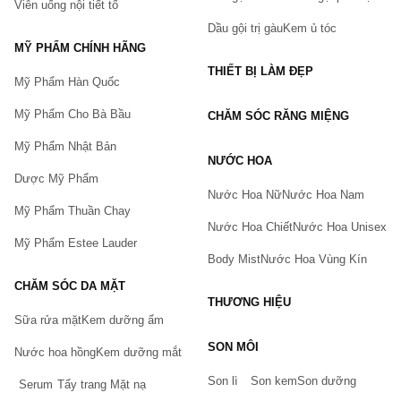
Viên uống nội tiết tố
Dầu gội trị gàu
Kem ủ tóc
MỸ PHẨM CHÍNH HÃNG
THIẾT BỊ LÀM ĐẸP
Mỹ Phẩm Hàn Quốc
Mỹ Phẩm Cho Bà Bầu
CHĂM SÓC RĂNG MIỆNG
Mỹ Phẩm Nhật Bản
NƯỚC HOA
Dược Mỹ Phẩm
Nước Hoa Nữ
Nước Hoa Nam
Mỹ Phẩm Thuần Chay
Nước Hoa Chiết
Nước Hoa Unisex
Mỹ Phẩm Estee Lauder
Body Mist
Nước Hoa Vùng Kín
CHĂM SÓC DA MẶT
THƯƠNG HIỆU
Sữa rửa mặt
Kem dưỡng ẩm
Bạn gặp vấn đề về sản phẩm hay mua hàng?
SON MÔI
Hãy báo lỗi cho chúng tôi. Hoặc gọi cho chúng tôi qua số
Nước hoa hồng
Kem dưỡng mắt
0911.888.300
Son lì
Son kem
Son dưỡng
Serum
Tẩy trang
Mặt nạ