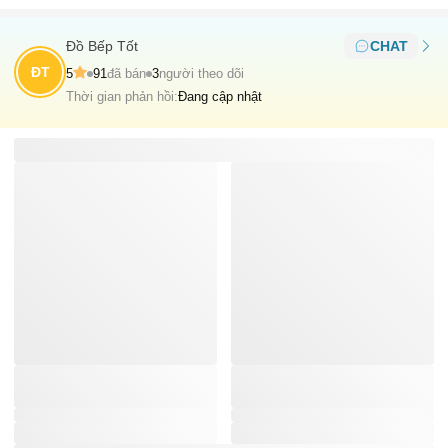
Đồ Bếp Tốt
CHAT
ĐT
5
91
đã bán
3
người theo dõi
Thời gian phản hồi:
Đang cập nhật