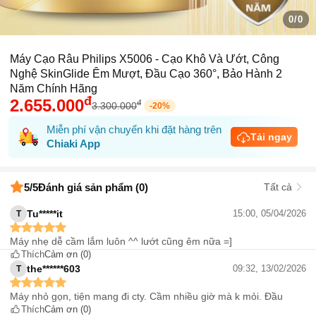
0/0
Máy Cạo Râu Philips X5006 - Cạo Khô Và Ướt, Công
Nghệ SkinGlide Êm Mượt, Đầu Cạo 360°, Bảo Hành 2
Năm Chính Hãng
đ
2.655.000
đ
3.300.000
-
20
%
Miễn phí vận chuyển khi đặt hàng trên
Tải ngay
Chiaki App
5
/5
Đánh giá sản phẩm (0)
Tất cả
Tu*****it
15:00, 05/04/2026
T
Máy nhẹ dễ cầm lắm luôn ^^ lướt cũng êm nữa =]
Thích
Cảm ơn
(0)
the******603
09:32, 13/02/2026
T
Máy nhỏ gọn, tiện mang đi cty. Cầm nhiều giờ mà k mỏi. Đầu
Thích
Cảm ơn
(0)