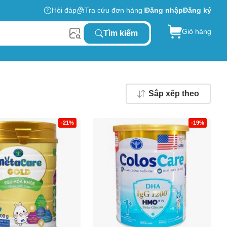
Hỏi đáp
Tra cứu đơn hàng
Đăng nhập
Đăng ký
Giỏ hàng
Tìm kiếm
Sắp xếp theo
-21%
-19%