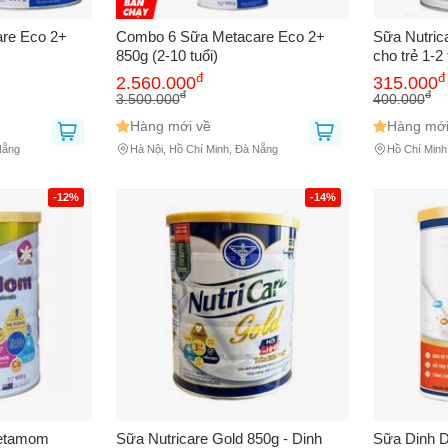
Bạn gặp vấn đề về
Sản phẩm
hay
Mua hàng
?
Hãy báo lỗi cho chúng tôi. Hoặc gọi cho chúng tôi qua số
0911.888.30
re Eco 2+
Combo 6 Sữa Metacare Eco 2+
Sữa Nutric
850g (2-10 tuổi)
cho trẻ 1-2
 bạn
(*)
phát triển 
đ
đ
2.560.000
315.000
cho bé tron
đ
đ
3.500.000
400.000
Hàng mới về
Hàng mới
Nẵng
Hà Nội, Hồ Chí Minh, Đà Nẵng
Hồ Chí Minh
 thoại
(*)
-12%
-14%
bạn gặp phải
(*)
Metamom
Sữa Nutricare Gold 850g - Dinh
Sữa Dinh D