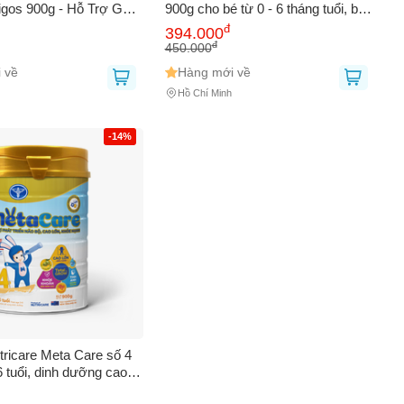
gos 900g - Hỗ Trợ Gan,
900g cho bé từ 0 - 6 tháng tuổi, bổ
g Đề Kháng, Chứa
sung DHA, Colostrum, hỗ trợ phát
đ
394.000
tamin B, Thích Hợp
triển toàn diện.
đ
450.000
Lớn và Trẻ Em Trên 6
 về
Hàng mới về
Hồ Chí Minh
-14%
tricare Meta Care số 4
 6 tuổi, dinh dưỡng cao
phát triển trí não và