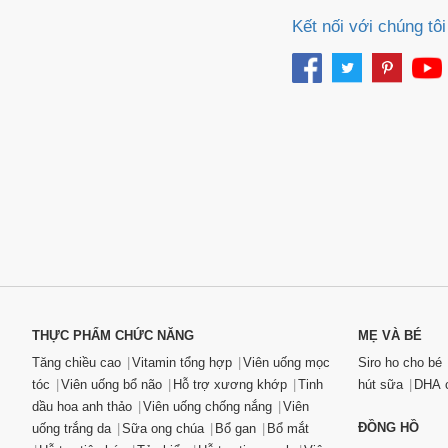
Kết nối với chúng tôi
THỰC PHẨM CHỨC NĂNG
MẸ VÀ BÉ
Tăng chiều cao
Vitamin tổng hợp
Viên uống mọc
Siro ho cho bé
tóc
Viên uống bổ não
Hỗ trợ xương khớp
Tinh
hút sữa
DHA c
dầu hoa anh thảo
Viên uống chống nắng
Viên
ĐỒNG HỒ
uống trắng da
Sữa ong chúa
Bổ gan
Bổ mắt