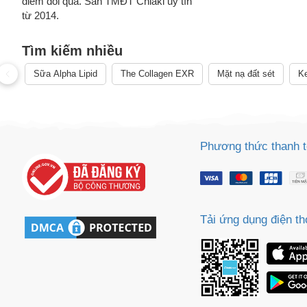
điểm đổi quà. Sàn TMĐT Chiaki uy tín
từ 2014.
Tìm kiếm nhiều
Sữa Alpha Lipid
The Collagen EXR
Mặt nạ đất sét
Ke
Phương thức thanh 
Tải ứng dụng điện th