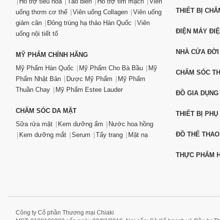
Hỗ trợ tiêu hóa
Tảo biển
Hỗ trợ tim mạch
Viên
THIẾT BỊ CH
uống thơm cơ thể
Viên uống Collagen
Viên uống
giảm cân
Đông trùng hạ thảo Hàn Quốc
Viên
ĐIỆN MÁY ĐI
uống nội tiết tố
NHÀ CỬA ĐỜI
MỸ PHẨM CHÍNH HÃNG
Mỹ Phẩm Hàn Quốc
Mỹ Phẩm Cho Bà Bầu
Mỹ
CHĂM SÓC T
Phẩm Nhật Bản
Dược Mỹ Phẩm
Mỹ Phẩm
Thuần Chay
Mỹ Phẩm Estee Lauder
ĐỒ GIA DỤNG
CHĂM SÓC DA MẶT
THIẾT BỊ PHỤ
Sữa rửa mặt
Kem dưỡng ẩm
Nước hoa hồng
ĐỒ THỂ THAO
Kem dưỡng mắt
Serum
Tẩy trang
Mặt nạ
THỰC PHẨM H
Công ty Cổ phần Thương mại Chiaki