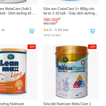
0
are MetaCare Gold 1
Sữa non ColosCare 1+ 800g cho
 tuổi - Dinh dưỡng tối ưu
bé từ 1-10 tuổi - Giàu dinh dưỡng,
chiều cao và cân nặng
hỗ trợ tăng cường miễn dịch và
đ
395.000
g giai đoạn đầu đời
phát triển toàn diện
đ
490.000
 về
4.8
5 Đã bán
Hồ Chí Minh
-11%
-12%
ưỡng Nutricare
Sữa bột Nutricare Meta Care 1