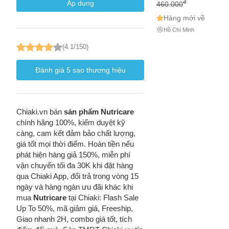
diện cho trẻ sơ sinh.
đ
Áp dụng
460.000
Hàng mới về
Hồ Chí Minh
(4.1/150)
Đánh giá
5
sao thương hiệu
Chiaki.vn bán
sản phẩm Nutricare
chính hãng 100%, kiểm duyệt kỹ
càng, cam kết đảm bảo chất lượng,
giá tốt mọi thời điểm. Hoàn tiền nếu
Cách
phát hiện hàng giả 150%, miễn phí
Sa
vận chuyển tối đa 30K khi đặt hàng
Tr
qua Chiaki App, đổi trả trong vòng 15
m
ngày và hàng ngàn ưu đãi khác khi
mua
Nutricare
tại Chiaki: Flash Sale
Up To 50%, mã giảm giá, Freeship,
Giao nhanh 2H, combo giá tốt, tích