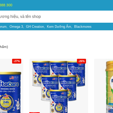
.888.300
erum
Omega 3
GH Creation
Kem Dưỡng Ẩm
Blackmores
phẩm)
-27%
-26%