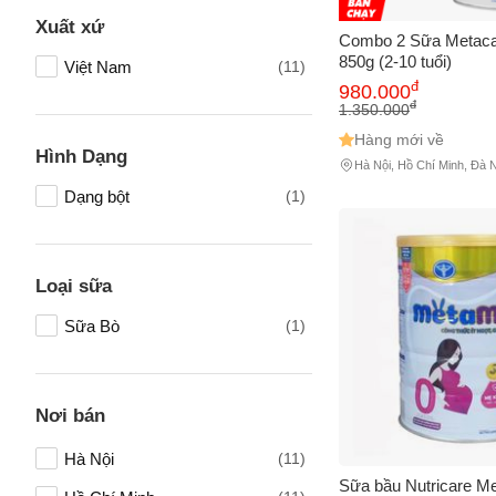
Xuất xứ
Combo 2 Sữa Metaca
850g (2-10 tuổi)
Việt Nam
(11)
Tên của
đ
980.000
đ
1.350.000
Hàng mới về
Hình Dạng
Hà Nội, Hồ Chí Minh, Đà 
Số điện
Dạng bột
(1)
Email
Loại sữa
Sữa Bò
(1)
Vấn đề 
Nơi bán
Mô tả
(*)
Hà Nội
(11)
Sữa bầu Nutricare 