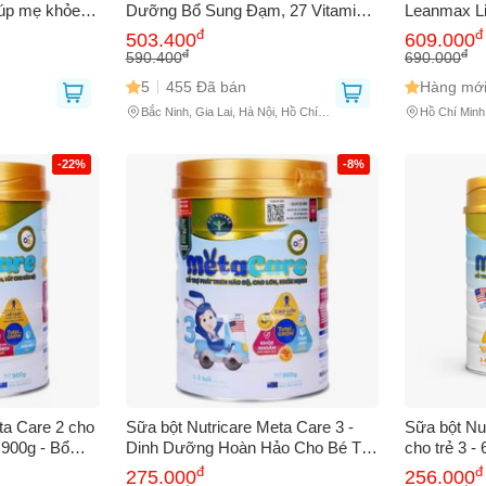
iúp mẹ khỏe
Dưỡng Bổ Sung Đạm, 27 Vitamin
Leanmax Li
ển tối ưu với
& Khoáng Chất Hỗ Trợ Phục Hồi
Tăng Cườn
đ
đ
503.400
609.000
 Total Grow.
Sức Khỏe, Ngủ Ngon, Tiêu Hóa Tốt
BCAA và Vi
đ
đ
590.400
690.000
Cho Người 
5
455 Đã bán
Hàng mới
Tuổi
GỬI BÁO LỖI
Bắc Ninh, Gia Lai, Hà Nội, Hồ Chí
Hồ Chí Minh
Minh
-22%
-8%
ta Care 2 cho
Sữa bột Nutricare Meta Care 3 -
Sữa bột Nu
 900g - Bổ
Dinh Dưỡng Hoàn Hảo Cho Bé Từ
cho trẻ 3 -
triển toàn
1-3 Tuổi - Hộp 900g Chất Lượng
cấp, hỗ trợ 
đ
đ
275.000
256.000