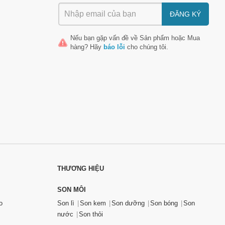
ĐĂNG KÝ
Nếu bạn gặp vấn đề về
Sản phẩm
hoặc
Mua
hàng
? Hãy
báo lỗi
cho chúng tôi.
THƯƠNG HIỆU
SON MÔI
o
Son lì
Son kem
Son dưỡng
Son bóng
Son
nước
Son thỏi