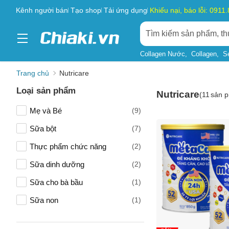
Kênh người bán
Tạo shop
Tải ứng dụng
Khiếu nại, báo lỗi: 0911
Collagen Nước
Collagen
S
Trang chủ
Nutricare
Loại sản phẩm
Nutricare
(
11
sản 
Mẹ và Bé
(9)
Sữa bột
(7)
Thực phẩm chức năng
(2)
Sữa dinh dưỡng
(2)
Sữa cho bà bầu
(1)
Sữa non
(1)