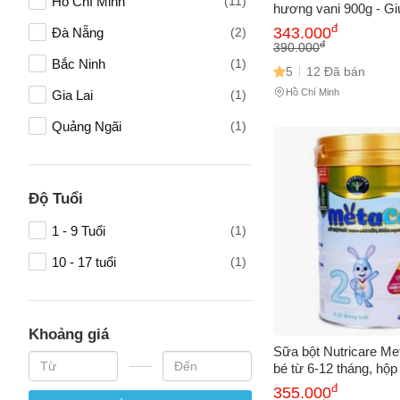
Hồ Chí Minh
(11)
hương vani 900g - G
mạnh, thai nhi phát tri
đ
343.000
Đà Nẵng
(2)
công thức dinh dưỡng
đ
390.000
Bắc Ninh
(1)
5
12 Đã bán
Hồ Chí Minh
Gia Lai
(1)
Quảng Ngãi
(1)
Độ Tuổi
1 - 9 Tuổi
(1)
10 - 17 tuổi
(1)
Khoảng giá
Sữa bột Nutricare Me
bé từ 6-12 tháng, hộp
sung dưỡng chất phát 
đ
355.000