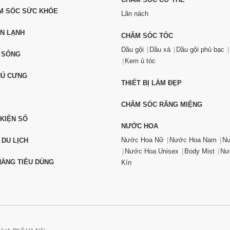
ĂM SÓC SỨC KHỎE
Lăn nách
ỆN LẠNH
CHĂM SÓC TÓC
Dầu gội
Dầu xả
Dầu gội phủ bạc
 SỐNG
Kem ủ tóc
HÚ CƯNG
THIẾT BỊ LÀM ĐẸP
CHĂM SÓC RĂNG MIỆNG
 KIỆN SỐ
NƯỚC HOA
Nước Hoa Nữ
Nước Hoa Nam
Nư
 DU LỊCH
Nước Hoa Unisex
Body Mist
Nư
ÀNG TIÊU DÙNG
Kín