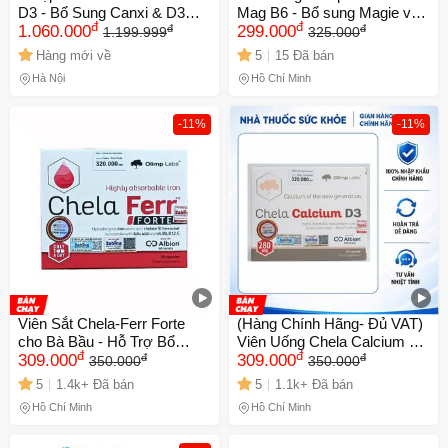
D3 - Bổ Sung Canxi & D3
Mag B6 - Bổ sung Magie và
đ
đ
đ
đ
Cho Mẹ Bầu, Người Lớn Và
1.060.000
Vitamin B6, Hỗ trợ Sức Khỏe
299.000
1.199.999
325.000
Người Có Nhu Cầu - 1 Hộp
Thần Kinh và Giảm Mệt Mỏi,
Hàng mới về
5
15 Đã bán
30 Viên
30 Viên
Hà Nội
Hồ Chí Minh
-11%
-11%
Viên Sắt Chela-Ferr Forte
(Hàng Chính Hãng- Đủ VAT)
cho Bà Bầu - Hỗ Trợ Bổ
Viên Uống Chela Calcium D3
đ
đ
đ
đ
Sung Sắt Hữu Cơ (30 Viên)
309.000
- Bổ Sung Canxi Và Vitamin
309.000
350.000
350.000
Tăng Cường Sức Khỏe Phụ
D3, Hỗ Trợ Xương Khớp
5
1.4k+ Đã bán
5
1.1k+ Đã bán
Nữ Mang Thai và Sau Sinh
Chắc Khỏe - Không Gây Tác
Hồ Chí Minh
Hồ Chí Minh
Động Phụ