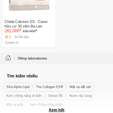
Chela Calcium D3 - Canxi
hữu cơ 30 viên Ba Lan
đ
đ
281.000
320.000
5
34 Đã bán
Nghệ An
Olimp laboratories
Tìm kiếm nhiều
Sữa Alpha Lipid
The Collagen EXR
Mặt nạ đất sét
Kem chống nắng đi biển
Serum B5
Nước tẩy trang
Mặt nạ giấy
kem chống nắng nhật
Xem hết