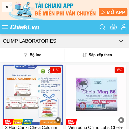
Tìm kiếm sản
OLIMP LABORATORIES
Bộ lọc
Sắp xếp theo
-11%
-8%
Phổ biến
Mua nhiều
Mới nhất
Giá từ thấp - cao
Giá từ cao - thấp
3 Hộp Canxi Chela Calcium
Viên uống Olimp Labs Chela-