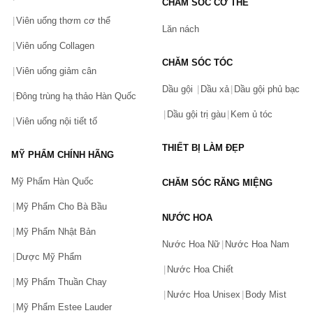
CHĂM SÓC CƠ THỂ
Viên uống thơm cơ thể
Lăn nách
Viên uống Collagen
CHĂM SÓC TÓC
Viên uống giảm cân
Dầu gội
Dầu xả
Dầu gội phủ bạc
Đông trùng hạ thảo Hàn Quốc
Dầu gội trị gàu
Kem ủ tóc
Viên uống nội tiết tố
THIẾT BỊ LÀM ĐẸP
MỸ PHẨM CHÍNH HÃNG
Mỹ Phẩm Hàn Quốc
CHĂM SÓC RĂNG MIỆNG
Mỹ Phẩm Cho Bà Bầu
NƯỚC HOA
Mỹ Phẩm Nhật Bản
Nước Hoa Nữ
Nước Hoa Nam
Dược Mỹ Phẩm
Nước Hoa Chiết
Mỹ Phẩm Thuần Chay
Nước Hoa Unisex
Body Mist
Mỹ Phẩm Estee Lauder