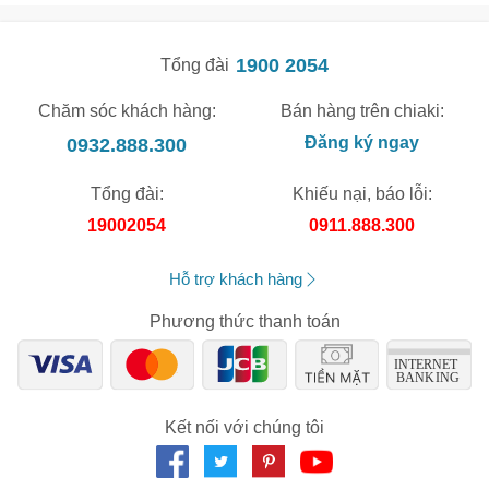
Tẩy tế bào chết da mặt tốt nhất
1900 2054
Tổng đài
Chăm sóc khách hàng:
Bán hàng trên chiaki:
0932.888.300
Đăng ký ngay
Tổng đài:
Khiếu nại, báo lỗi:
🎁 Đừng Bỏ Lỡ! 🎁
19002054
0911.888.300
Mã Giảm Giá Dành Riêng Cho Bạn
Hỗ trợ khách hàng
Giảm ngay
-
cho bất kỳ đơn hàng nào.
Phương thức thanh toán
XXX-XXXX
Số lần áp dụng:
1
lần
Kết nối với chúng tôi
Áp dụng cho đơn hàng từ:
0
Chỉ áp dụng cho gian hàng:
Ngày hết hạn: