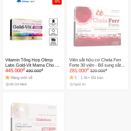
-9%
Vitamin Tổng Hợp Olimp
Viên sắt hữu cơ Chela Ferr
Labs Gold-Vit Mama Cho Mẹ
Forte 30 viên - Bổ sung sắt
đ
đ
đ
đ
Bầu & Sau Sinh - Hỗ Trợ
445.000
dễ hấp thu, hỗ trợ cải thiện
281.000
490.000
320.000
Phát Triển Thai Nhi, Hồi Phục
thiếu máu, an toàn cho phụ
Hàng mới về
5
1.4k+ Đã bán
Sức Khỏe, 30 Viên
nữ mang thai và cho con bú
Hồ Chí Minh
Nghệ An