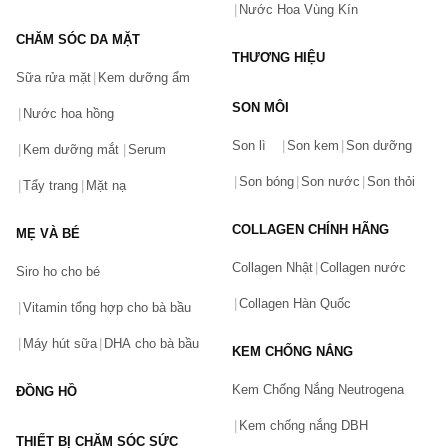
Nước Hoa Vùng Kín
CHĂM SÓC DA MẶT
THƯƠNG HIỆU
Sữa rửa mặt
Kem dưỡng ẩm
SON MÔI
Nước hoa hồng
Bạn gặp vấn đề về sản phẩm hay mua hàng?
Son lì
Son kem
Son dưỡng
Hãy báo lỗi cho chúng tôi. Hoặc gọi cho chúng tôi qua số
Kem dưỡng mắt
Serum
0911.888.300
Son bóng
Son nước
Son thỏi
Tẩy trang
Mặt nạ
Tên của bạn
(*)
COLLAGEN CHÍNH HÃNG
MẸ VÀ BÉ
Collagen Nhật
Collagen nước
Siro ho cho bé
Số điện thoại
(*)
Collagen Hàn Quốc
Vitamin tổng hợp cho bà bầu
Máy hút sữa
DHA cho bà bầu
KEM CHỐNG NẮNG
Email
Kem Chống Nắng Neutrogena
ĐỒNG HỒ
Kem chống nắng DBH
THIẾT BỊ CHĂM SÓC SỨC