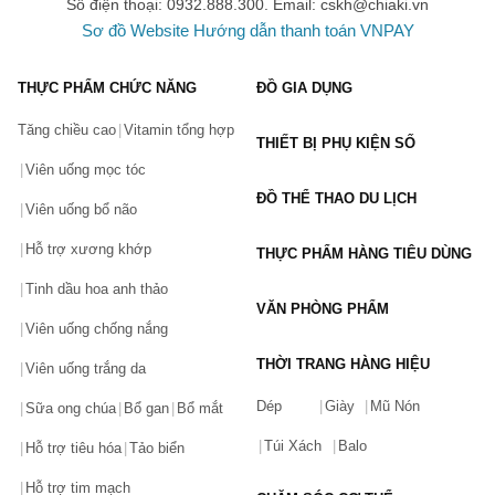
Số điện thoại: 0932.888.300. Email:
cskh@chiaki.vn
Sơ đồ Website
Hướng dẫn thanh toán VNPAY
THỰC PHẨM CHỨC NĂNG
ĐỒ GIA DỤNG
Tăng chiều cao
Vitamin tổng hợp
THIẾT BỊ PHỤ KIỆN SỐ
Viên uống mọc tóc
ĐỒ THỂ THAO DU LỊCH
Viên uống bổ não
Hỗ trợ xương khớp
THỰC PHẨM HÀNG TIÊU DÙNG
Tinh dầu hoa anh thảo
VĂN PHÒNG PHẨM
Viên uống chống nắng
THỜI TRANG HÀNG HIỆU
Viên uống trắng da
Dép
Giày
Mũ Nón
Sữa ong chúa
Bổ gan
Bổ mắt
Túi Xách
Balo
Hỗ trợ tiêu hóa
Tảo biển
Hỗ trợ tim mạch