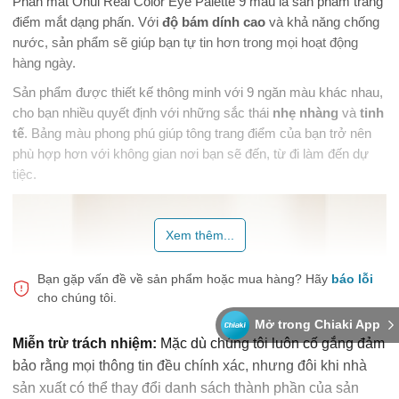
Phấn mắt Ohui Real Color Eye Palette 9 màu là sản phẩm trang
điểm mắt dạng phấn. Với
độ bám dính cao
và khả năng chống
nước, sản phẩm sẽ giúp bạn tự tin hơn trong mọi hoạt động
hàng ngày.
Sản phẩm được thiết kế thông minh với 9 ngăn màu khác nhau,
cho bạn nhiều quyết định với những sắc thái
nhẹ nhàng
và
tinh
tế
. Bảng màu phong phú giúp tông trang điểm của bạn trở nên
phù hợp hơn với không gian nơi bạn sẽ đến, từ đi làm đến dự
tiệc.
Xem thêm...
Bạn gặp vấn đề về sản phẩm hoặc mua hàng?
Hãy
báo lỗi
cho chúng tôi.
Mở trong Chiaki App
Miễn trừ trách nhiệm:
Mặc dù chúng tôi luôn cố gắng đảm
bảo rằng mọi thông tin đều chính xác, nhưng đôi khi nhà
sản xuất có thể thay đổi danh sách thành phần của sản