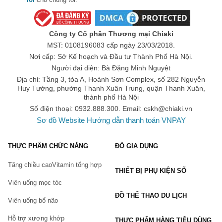
riêng mình. Hãy để đôi mắt bạn trở thành điểm nhấn quyến rũ!
Công ty Cổ phần Thương mại Chiaki
MST: 0108196083 cấp ngày 23/03/2018.
Nơi cấp: Sở Kế hoạch và Đầu tư Thành Phố Hà Nội.
Người đại diện: Bà Đặng Minh Nguyệt
Địa chỉ: Tầng 3, tòa A, Hoành Sơn Complex, số 282 Nguyễn
Huy Tưởng, phường Thanh Xuân Trung, quận Thanh Xuân,
thành phố Hà Nội
Số điện thoại: 0932.888.300. Email:
cskh@chiaki.vn
Sơ đồ Website
Hướng dẫn thanh toán VNPAY
THỰC PHẨM CHỨC NĂNG
ĐỒ GIA DỤNG
Tăng chiều cao
Vitamin tổng hợp
THIẾT BỊ PHỤ KIỆN SỐ
Viên uống mọc tóc
ĐỒ THỂ THAO DU LỊCH
Viên uống bổ não
Hỗ trợ xương khớp
THỰC PHẨM HÀNG TIÊU DÙNG