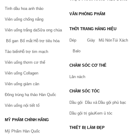
Tinh dầu hoa anh thảo
VĂN PHÒNG PHẨM
Viên uống chống nắng
THỜI TRANG HÀNG HIỆU
Viên uống trắng da
Sữa ong chúa
Dép
Giày
Mũ Nón
Túi Xách
Bổ gan
Bổ mắt
Hỗ trợ tiêu hóa
Balo
Tảo biển
Hỗ trợ tim mạch
Viên uống thơm cơ thể
CHĂM SÓC CƠ THỂ
Viên uống Collagen
Lăn nách
Viên uống giảm cân
CHĂM SÓC TÓC
Đông trùng hạ thảo Hàn Quốc
Dầu gội
Dầu xả
Dầu gội phủ bạc
Viên uống nội tiết tố
Dầu gội trị gàu
Kem ủ tóc
MỸ PHẨM CHÍNH HÃNG
THIẾT BỊ LÀM ĐẸP
Mỹ Phẩm Hàn Quốc