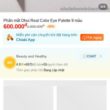
0/0
Phấn mắt Ohui Real Color Eye Palette 9 màu
đ
600.000
đ
1.000.000
-
40
%
Miễn phí vận chuyển khi đặt hàng trên
Tải ngay
Chiaki App
Beauty and Healthy
CHAT
BH
4.8
6970
đã bán
55
người theo dõi
Thời gian phản hồi:
Đang cập nhật