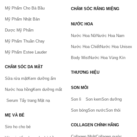
Mỹ Phẩm Cho Bà Bầu
CHĂM SÓC RĂNG MIỆNG
Mỹ Phẩm Nhật Bản
NƯỚC HOA
Dược Mỹ Phẩm
Nước Hoa Nữ
Nước Hoa Nam
Mỹ Phẩm Thuần Chay
Nước Hoa Chiết
Nước Hoa Unisex
Mỹ Phẩm Estee Lauder
Body Mist
Nước Hoa Vùng Kín
CHĂM SÓC DA MẶT
THƯƠNG HIỆU
Sữa rửa mặt
Kem dưỡng ẩm
Bạn gặp vấn đề về sản phẩm hay mua hàng?
SON MÔI
Hãy báo lỗi cho chúng tôi. Hoặc gọi cho chúng tôi qua số
Nước hoa hồng
Kem dưỡng mắt
0911.888.300
Son lì
Son kem
Son dưỡng
Serum
Tẩy trang
Mặt nạ
Tên của bạn
(*)
Son bóng
Son nước
Son thỏi
MẸ VÀ BÉ
COLLAGEN CHÍNH HÃNG
Siro ho cho bé
Số điện thoại
(*)
Collagen Nhật
Collagen nước