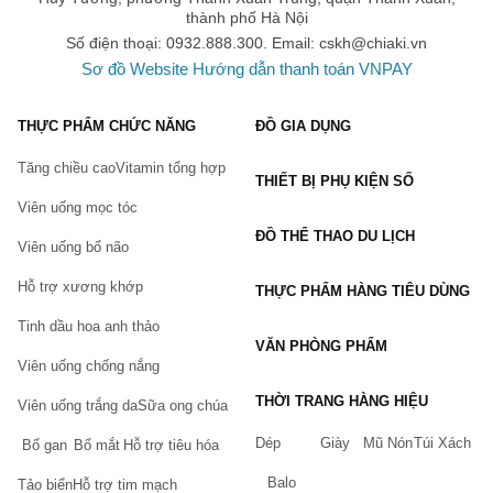
thành phố Hà Nội
Số điện thoại: 0932.888.300. Email:
cskh@chiaki.vn
Sơ đồ Website
Hướng dẫn thanh toán VNPAY
THỰC PHẨM CHỨC NĂNG
ĐỒ GIA DỤNG
Tăng chiều cao
Vitamin tổng hợp
THIẾT BỊ PHỤ KIỆN SỐ
Viên uống mọc tóc
ĐỒ THỂ THAO DU LỊCH
Viên uống bổ não
Hỗ trợ xương khớp
THỰC PHẨM HÀNG TIÊU DÙNG
Tinh dầu hoa anh thảo
VĂN PHÒNG PHẨM
Viên uống chống nắng
THỜI TRANG HÀNG HIỆU
Viên uống trắng da
Sữa ong chúa
Dép
Giày
Mũ Nón
Túi Xách
Bổ gan
Bổ mắt
Hỗ trợ tiêu hóa
Balo
Tảo biển
Hỗ trợ tim mạch