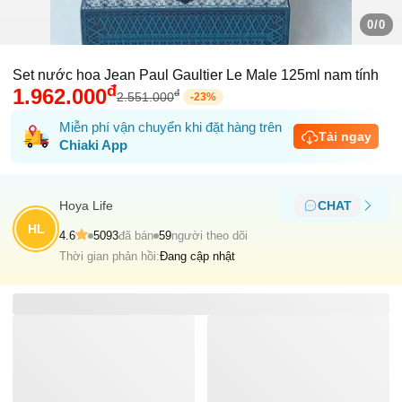
0/0
Set nước hoa Jean Paul Gaultier Le Male 125ml nam tính
đ
1.962.000
đ
2.551.000
-
23
%
Miễn phí vận chuyển khi đặt hàng trên
Tải ngay
Chiaki App
Hoya Life
CHAT
HL
4.6
5093
đã bán
59
người theo dõi
Thời gian phản hồi:
Đang cập nhật