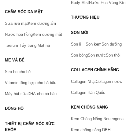
Body Mist
Nước Hoa Vùng Kín
CHĂM SÓC DA MẶT
THƯƠNG HIỆU
Sữa rửa mặt
Kem dưỡng ẩm
Bạn gặp vấn đề về sản phẩm hay mua hàng?
SON MÔI
Hãy báo lỗi cho chúng tôi. Hoặc gọi cho chúng tôi qua số
Nước hoa hồng
Kem dưỡng mắt
0911.888.300
Son lì
Son kem
Son dưỡng
Serum
Tẩy trang
Mặt nạ
Tên của bạn
(*)
Son bóng
Son nước
Son thỏi
MẸ VÀ BÉ
COLLAGEN CHÍNH HÃNG
Siro ho cho bé
Số điện thoại
(*)
Collagen Nhật
Collagen nước
Vitamin tổng hợp cho bà bầu
Collagen Hàn Quốc
Máy hút sữa
DHA cho bà bầu
Email
KEM CHỐNG NẮNG
ĐỒNG HỒ
Kem Chống Nắng Neutrogena
THIẾT BỊ CHĂM SÓC SỨC
Vấn đề
(*)
KHỎE
Kem chống nắng DBH