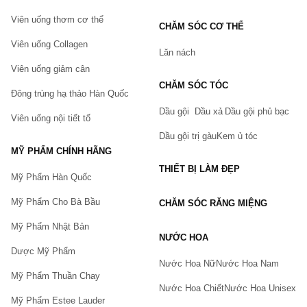
Viên uống thơm cơ thể
CHĂM SÓC CƠ THỂ
Viên uống Collagen
Lăn nách
Viên uống giảm cân
CHĂM SÓC TÓC
Đông trùng hạ thảo Hàn Quốc
Dầu gội
Dầu xả
Dầu gội phủ bạc
Viên uống nội tiết tố
Dầu gội trị gàu
Kem ủ tóc
MỸ PHẨM CHÍNH HÃNG
THIẾT BỊ LÀM ĐẸP
Mỹ Phẩm Hàn Quốc
Mỹ Phẩm Cho Bà Bầu
CHĂM SÓC RĂNG MIỆNG
Mỹ Phẩm Nhật Bản
NƯỚC HOA
Dược Mỹ Phẩm
Nước Hoa Nữ
Nước Hoa Nam
Mỹ Phẩm Thuần Chay
Nước Hoa Chiết
Nước Hoa Unisex
Mỹ Phẩm Estee Lauder