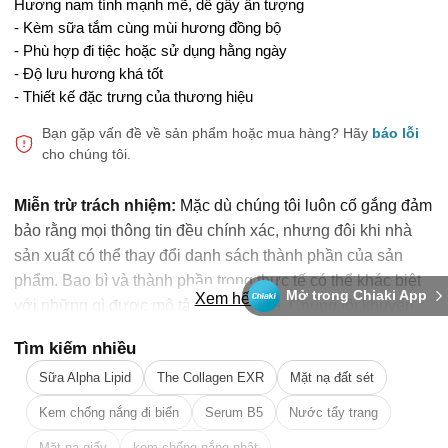
Hương nam tính mạnh mẽ, dễ gây ấn tượng
- Kèm sữa tắm cùng mùi hương đồng bộ
- Phù hợp đi tiệc hoặc sử dụng hằng ngày
- Độ lưu hương khá tốt
- Thiết kế đặc trưng của thương hiệu
Bạn gặp vấn đề về sản phẩm hoặc mua hàng?
Hãy
báo lỗi
cho chúng tôi.
Miễn trừ trách nhiệm:
Mặc dù chúng tôi luôn cố gắng đảm
bảo rằng mọi thông tin đều chính xác, nhưng đôi khi nhà
sản xuất có thể thay đổi danh sách thành phần của sản
phẩm. Bao bì và thành phần trong thực tế có thể khác biệt
Mở trong Chiaki App
Xem hết
với những gì được mô tả trên website. Chúng tôi khuyến
cáo bạn không nên chỉ dựa trên thông tin được ghi trên
Tìm kiếm nhiều
website, mà hãy luôn luôn đọc nhãn mác, cảnh báo và
Sữa Alpha Lipid
The Collagen EXR
Mặt nạ đất sét
hướng dẫn sử dụng trước khi dùng sản phẩm. Để biết
thêm thông tin, vui lòng liên hệ nhà sản xuất. Nội dung trên
Kem chống nắng đi biển
Serum B5
Nước tẩy trang
trang web này chỉ được dùng để tham khảo, không thể thay
Mặt nạ giấy
kem chống nắng nhật