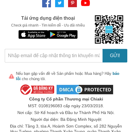
LẤY MÃ NGAY
Tải ứng dụng điện thoại
Check giá nhanh - Tìm kiếm dễ - Ưu đãi nhiều
GỬI!
Nếu bạn gặp vấn đề về
Sản phẩm
hoặc
Mua hàng
? Hãy
báo
lỗi
cho chúng tôi.
Công ty Cổ phần Thương mại Chiaki
MST: 0108196083 cấp ngày 23/03/2018.
Nơi cấp: Sở Kế hoạch và Đầu tư Thành Phố Hà Nội.
Người đại diện: Bà Đặng Minh Nguyệt
Địa chỉ: Tầng 3, tòa A, Hoành Sơn Complex, số 282 Nguyễn
Huy Tưởng, phường Thanh Xuân Trung, quận Thanh Xuân,