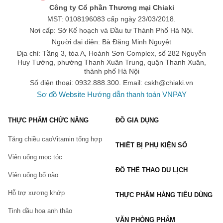
Công ty Cổ phần Thương mại Chiaki
MST: 0108196083 cấp ngày 23/03/2018.
Nơi cấp: Sở Kế hoạch và Đầu tư Thành Phố Hà Nội.
Người đại diện: Bà Đặng Minh Nguyệt
Địa chỉ: Tầng 3, tòa A, Hoành Sơn Complex, số 282 Nguyễn
Huy Tưởng, phường Thanh Xuân Trung, quận Thanh Xuân,
thành phố Hà Nội
Số điện thoại: 0932.888.300. Email:
cskh@chiaki.vn
Sơ đồ Website
Hướng dẫn thanh toán VNPAY
THỰC PHẨM CHỨC NĂNG
ĐỒ GIA DỤNG
Tăng chiều cao
Vitamin tổng hợp
THIẾT BỊ PHỤ KIỆN SỐ
Viên uống mọc tóc
ĐỒ THỂ THAO DU LỊCH
Viên uống bổ não
Hỗ trợ xương khớp
THỰC PHẨM HÀNG TIÊU DÙNG
Tinh dầu hoa anh thảo
VĂN PHÒNG PHẨM