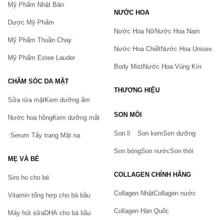
Mỹ Phẩm Nhật Bản
NƯỚC HOA
Dược Mỹ Phẩm
Nước Hoa Nữ
Nước Hoa Nam
Mỹ Phẩm Thuần Chay
Nước Hoa Chiết
Nước Hoa Unisex
Mỹ Phẩm Estee Lauder
Body Mist
Nước Hoa Vùng Kín
CHĂM SÓC DA MẶT
THƯƠNG HIỆU
Sữa rửa mặt
Kem dưỡng ẩm
Bạn gặp vấn đề về sản phẩm hay mua hàng?
SON MÔI
Hãy báo lỗi cho chúng tôi. Hoặc gọi cho chúng tôi qua số
Nước hoa hồng
Kem dưỡng mắt
0911.888.300
Son lì
Son kem
Son dưỡng
Serum
Tẩy trang
Mặt nạ
Tên của bạn
(*)
Son bóng
Son nước
Son thỏi
MẸ VÀ BÉ
COLLAGEN CHÍNH HÃNG
Siro ho cho bé
Số điện thoại
(*)
Collagen Nhật
Collagen nước
Vitamin tổng hợp cho bà bầu
Collagen Hàn Quốc
Máy hút sữa
DHA cho bà bầu