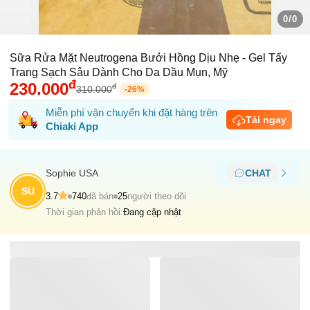
0/0
Sữa Rửa Mặt Neutrogena Bưởi Hồng Dịu Nhẹ - Gel Tẩy
Trang Sạch Sâu Dành Cho Da Dầu Mụn, Mỹ
đ
230.000
đ
310.000
-
26
%
Miễn phí vận chuyển khi đặt hàng trên
Tải ngay
Chiaki App
Sophie USA
CHAT
SU
3.7
740
đã bán
25
người theo dõi
Thời gian phản hồi:
Đang cập nhật