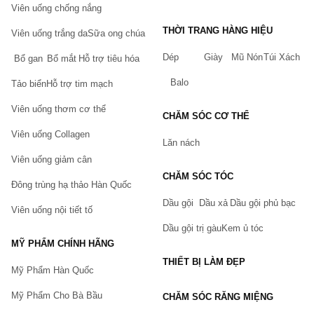
Viên uống chống nắng
THỜI TRANG HÀNG HIỆU
Viên uống trắng da
Sữa ong chúa
Dép
Giày
Mũ Nón
Túi Xách
Bổ gan
Bổ mắt
Hỗ trợ tiêu hóa
Balo
Tảo biển
Hỗ trợ tim mạch
Viên uống thơm cơ thể
CHĂM SÓC CƠ THỂ
Viên uống Collagen
Lăn nách
Viên uống giảm cân
CHĂM SÓC TÓC
Đông trùng hạ thảo Hàn Quốc
Dầu gội
Dầu xả
Dầu gội phủ bạc
Viên uống nội tiết tố
Dầu gội trị gàu
Kem ủ tóc
MỸ PHẨM CHÍNH HÃNG
THIẾT BỊ LÀM ĐẸP
Mỹ Phẩm Hàn Quốc
Mỹ Phẩm Cho Bà Bầu
CHĂM SÓC RĂNG MIỆNG