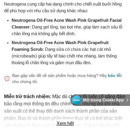
Neutrogena cung cấp hai dạng chính cho chiết xuất bưởi hồng
để phù hợp với nhu cầu sử dụng khác nhau:
Neutrogena Oil-Free Acne Wash Pink Grapefruit Facial
Cleanser
: Dạng gel lỏng, tạo bọt nhẹ, giúp làm sạch sâu lỗ
chân lông mà không gây bết dính.
Neutrogena Oil-Free Acne Wash Pink Grapefruit
Foaming Scrub
: Dạng sữa có chứa các hạt cát nhỏ
(microbeads) giúp tẩy tế bào chết nhẹ nhàng, làm thông
thoáng lỗ chân lông và giảm mụn đầu đen.
Bạn gặp vấn đề về sản phẩm hoặc mua hàng?
Hãy
báo lỗi
cho chúng tôi.
Miễn trừ trách nhiệm:
Mặc dù chúng tôi luôn cố gắng đảm
Mở trong Chiaki App
bảo rằng mọi thông tin đều chính xác, nhưng đôi khi nhà
sản xuất có thể thay đổi danh sách thành phần của sản
phẩm. Bao bì và thành phần trong thực tế có thể khác biệt
Xem hết
với những gì được mô tả trên website. Chúng tôi khuyến