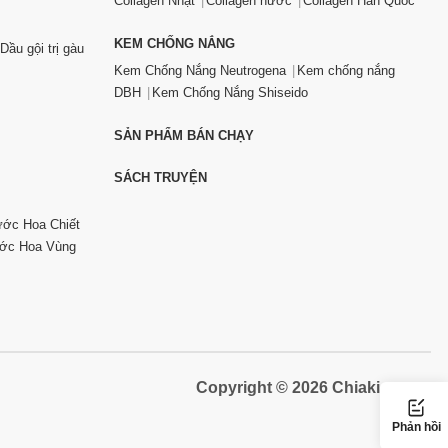
Collagen Nhật
Collagen nước
Collagen Hàn Quốc
KEM CHỐNG NẮNG
Dầu gội trị gàu
Kem Chống Nắng Neutrogena
Kem chống nắng
DBH
Kem Chống Nắng Shiseido
SẢN PHẨM BÁN CHẠY
SÁCH TRUYỆN
ớc Hoa Chiết
ớc Hoa Vùng
Copyright © 2026 Chiaki.vn
Phản hồi