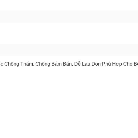
GỬI BÁO LỖI
uốc Chống Thấm, Chống Bám Bẩn, Dễ Lau Dọn Phù Hợp Cho B