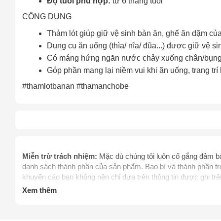
Độ tuổi phù hợp:
từ 6 tháng tuổi
CÔNG DỤNG
Thảm lót giúp giữ vệ sinh bàn ăn, ghế ăn dặm của 
Dụng cụ ăn uống (thìa/ nĩa/ đũa...) được giữ vệ si
Có máng hứng ngăn nước chảy xuống chân/bụn
Góp phần mang lại niềm vui khi ăn uống, trang tr
#thamlotbanan #thamanchobe
Cách
Sa
Tr
Miễn trừ trách nhiệm:
Mặc dù chúng tôi luôn cố gắng đảm bảo
m
danh sách thành phần của sản phẩm. Bao bì và thành phần tro
khuyến cáo bạn không nên chỉ dựa trên thông tin được ghi t
khi dùng sản phẩm. Để biết thêm thông tin, vui lòng liên hệ 
Xem thêm
thay thế chỉ dẫn của dược sỹ, bác sỹ và các chuyên gia sức 
mình. Hãy liên hệ các cơ quan y tế ngay lập tức nếu bạn ngh
thực phẩm chức năng giảm cân chưa được thẩm định bởi C