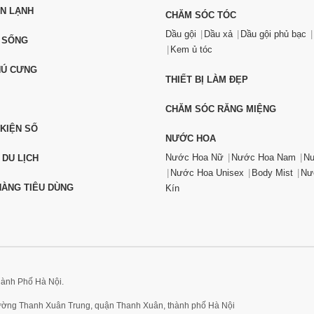
ỆN LẠNH
CHĂM SÓC TÓC
Dầu gội
Dầu xả
Dầu gội phủ bạc
 SỐNG
Kem ủ tóc
HÚ CƯNG
THIẾT BỊ LÀM ĐẸP
CHĂM SÓC RĂNG MIỆNG
 KIỆN SỐ
NƯỚC HOA
Nước Hoa Nữ
Nước Hoa Nam
Nư
 DU LỊCH
Nước Hoa Unisex
Body Mist
Nư
ÀNG TIÊU DÙNG
Kín
hành Phố Hà Nội.
hường Thanh Xuân Trung, quận Thanh Xuân, thành phố Hà Nội