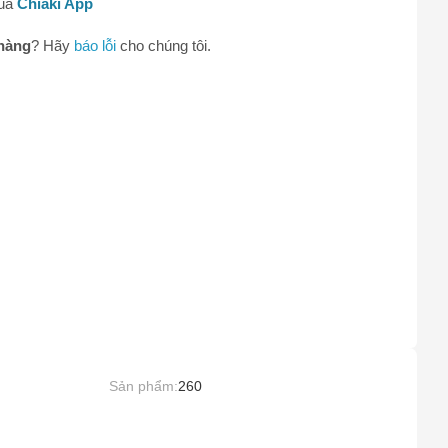
qua
Chiaki App
0
hàng
? Hãy
báo lỗi
cho chúng tôi.
Sản phẩm:
260