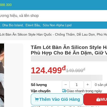
.888.300
Dha Bio Island
Elevit Bầu
Sữa Non Alpha Lipid
Lót Bàn Ăn Silicon Style Hàn Quốc - Chống Thấm, Dễ Lau Dọn, Phù 
Tấm Lót Bàn Ăn Silicon Style 
Phù Hợp Cho Bé Ăn Dặm, Giữ 
đ
124.499
đ
149.999
ý do
Số lượng
0
sản p
Vận chuyển
Giao nhanh trong ngày
m có dấu hiệu lừa đảo
Thêm Vào Giỏ Hàng
MU
Bạn gặp vấn đề về
Sản phẩm
hay
Mua hàng
?
ả, hàng nhái