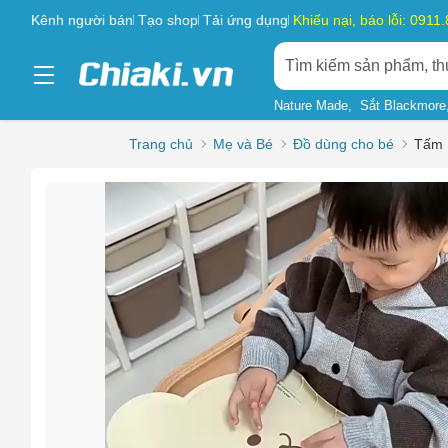
Kênh người bán
Tạo shop
Tải ứng dụng
Khiếu nại, báo lỗi: 0911
Nature Made
Sắt Blackmore
Trang chủ
Mẹ và Bé
Đồ dùng cho bé
Tấm 
Chọn l
Sản phẩ
Hàng gi