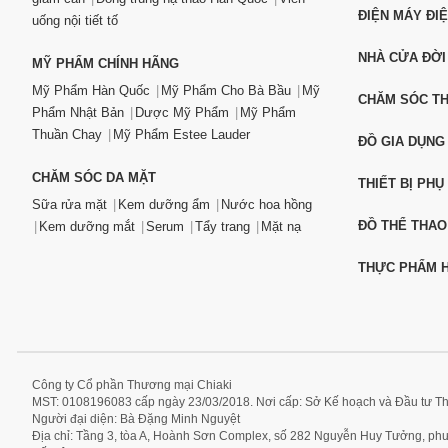
ĐIỆN MÁY ĐI
uống nội tiết tố
NHÀ CỬA ĐỜI
MỸ PHẨM CHÍNH HÃNG
Mỹ Phẩm Hàn Quốc
Mỹ Phẩm Cho Bà Bầu
Mỹ
CHĂM SÓC T
Phẩm Nhật Bản
Dược Mỹ Phẩm
Mỹ Phẩm
Thuần Chay
Mỹ Phẩm Estee Lauder
ĐỒ GIA DỤNG
CHĂM SÓC DA MẶT
THIẾT BỊ PHỤ
Sữa rửa mặt
Kem dưỡng ẩm
Nước hoa hồng
ĐỒ THỂ THAO
Kem dưỡng mắt
Serum
Tẩy trang
Mặt nạ
THỰC PHẨM H
Công ty Cổ phần Thương mại Chiaki
MST: 0108196083 cấp ngày 23/03/2018. Nơi cấp: Sở Kế hoạch và Đầu tư T
Người đại diện: Bà Đặng Minh Nguyệt
Địa chỉ: Tầng 3, tòa A, Hoành Sơn Complex, số 282 Nguyễn Huy Tưởng, p