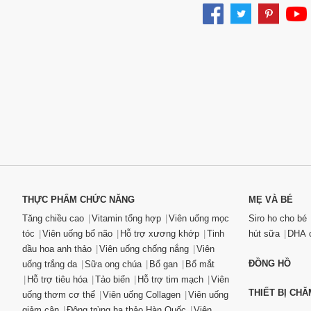
THỰC PHẨM CHỨC NĂNG
MẸ VÀ BÉ
Tăng chiều cao
Vitamin tổng hợp
Viên uống mọc
Siro ho cho bé
tóc
Viên uống bổ não
Hỗ trợ xương khớp
Tinh
hút sữa
DHA c
dầu hoa anh thảo
Viên uống chống nắng
Viên
ĐỒNG HỒ
uống trắng da
Sữa ong chúa
Bổ gan
Bổ mắt
Hỗ trợ tiêu hóa
Tảo biển
Hỗ trợ tim mạch
Viên
THIẾT BỊ CH
uống thơm cơ thể
Viên uống Collagen
Viên uống
giảm cân
Đông trùng hạ thảo Hàn Quốc
Viên