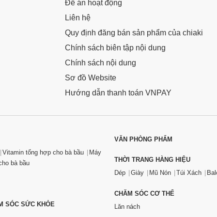
Đề án hoạt động
Liên hệ
Quy định đăng bán sản phẩm của chiaki
Chính sách biên tập nội dung
Chính sách nội dung
Sơ đồ Website
Hướng dẫn thanh toán VNPAY
VĂN PHÒNG PHẨM
Vitamin tổng hợp cho bà bầu
Máy
THỜI TRANG HÀNG HIỆU
ho bà bầu
Dép
Giày
Mũ Nón
Túi Xách
Bal
CHĂM SÓC CƠ THỂ
ĂM SÓC SỨC KHỎE
Lăn nách