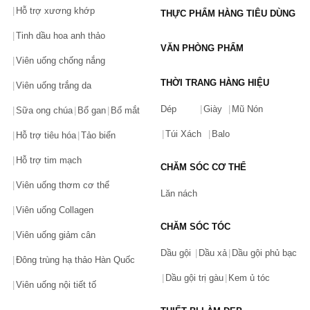
Hỗ trợ xương khớp
THỰC PHẨM HÀNG TIÊU DÙNG
Tinh dầu hoa anh thảo
VĂN PHÒNG PHẨM
Viên uống chống nắng
THỜI TRANG HÀNG HIỆU
Viên uống trắng da
Dép
Giày
Mũ Nón
Sữa ong chúa
Bổ gan
Bổ mắt
Túi Xách
Balo
Hỗ trợ tiêu hóa
Tảo biển
Hỗ trợ tim mạch
CHĂM SÓC CƠ THỂ
Viên uống thơm cơ thể
Lăn nách
Viên uống Collagen
CHĂM SÓC TÓC
Viên uống giảm cân
Dầu gội
Dầu xả
Dầu gội phủ bạc
Đông trùng hạ thảo Hàn Quốc
Dầu gội trị gàu
Kem ủ tóc
Viên uống nội tiết tố