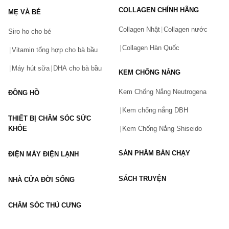
COLLAGEN CHÍNH HÃNG
MẸ VÀ BÉ
Collagen Nhật
Collagen nước
Siro ho cho bé
Số điện thoại
(*)
Collagen Hàn Quốc
Vitamin tổng hợp cho bà bầu
Máy hút sữa
DHA cho bà bầu
KEM CHỐNG NẮNG
Email
Kem Chống Nắng Neutrogena
ĐỒNG HỒ
Kem chống nắng DBH
THIẾT BỊ CHĂM SÓC SỨC
Vấn đề
(*)
KHỎE
Kem Chống Nắng Shiseido
SẢN PHẨM BÁN CHẠY
ĐIỆN MÁY ĐIỆN LẠNH
Mô tả
(*)
SÁCH TRUYỆN
NHÀ CỬA ĐỜI SỐNG
CHĂM SÓC THÚ CƯNG
GỬI BÁO LỖI