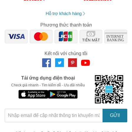
Hỗ trợ khách hàng
Phương thức thanh toán
Kết nối với chúng tôi
Tải ứng dụng điện thoại
Check giá nhanh - Tìm kiếm dễ - Ưu đãi nhiều
🎁 Đừng Bỏ Lỡ! 🎁
Mã Giảm Giá Dành Riêng Cho Bạn
Giảm ngay
-
cho bất kỳ đơn hàng nào.
GỬI!
XXX-XXXX