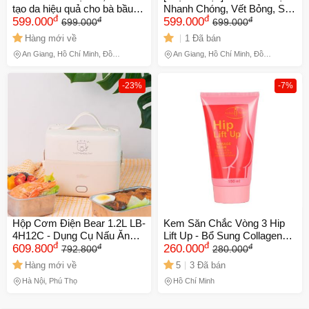
tạo da hiệu quả cho bà bầu
Nhanh Chóng, Vết Bỏng, Sẹo
đ
đ
đ
đ
Anti-stretch Marks Cream -
599.000
Trầy Xước, Sẹo Sau Phẫu
599.000
699.000
699.000
mờ sẹo, giảm thâm, giảm
Thuật, Vết Rạn Da
Hàng mới về
1 Đã bán
nhăn hiệu quả
An Giang, Hồ Chí Minh, Đồng
An Giang, Hồ Chí Minh, Đồng
Tháp
Tháp
-23%
-7%
Hộp Cơm Điện Bear 1.2L LB-
Kem Săn Chắc Vòng 3 Hip
4H12C - Dụng Cụ Nấu Ăn
Lift Up - Bổ Sung Collagen
đ
đ
đ
đ
Tiện Lợi Giữ Nóng Với Thiết
609.800
Từ Thiên Nhiên Cho Mông
260.000
792.800
280.000
Kế Gọn Nhẹ 2 Tầng Rời, An
Đầy Đặn, Săn Chắc, Made in
Hàng mới về
5
3 Đã bán
Toàn Thực Phẩm, Dễ Vệ
Thailand
Hà Nội, Phú Thọ
Hồ Chí Minh
Sinh