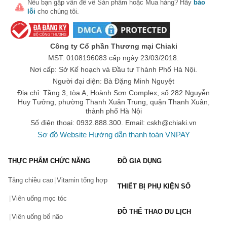
Nếu bạn gặp vấn đề về
Sản phẩm
hoặc
Mua hàng
? Hãy
báo
lỗi
cho chúng tôi.
Số lần áp dụng:
1
lần
Áp dụng cho đơn hàng từ:
0
Chỉ áp dụng cho gian hàng:
Công ty Cổ phần Thương mại Chiaki
Ngày hết hạn:
MST: 0108196083 cấp ngày 23/03/2018.
Nơi cấp: Sở Kế hoạch và Đầu tư Thành Phố Hà Nội.
LẤY MÃ NGAY
Người đại diện: Bà Đặng Minh Nguyệt
Địa chỉ: Tầng 3, tòa A, Hoành Sơn Complex, số 282 Nguyễn
Huy Tưởng, phường Thanh Xuân Trung, quận Thanh Xuân,
thành phố Hà Nội
Số điện thoại: 0932.888.300. Email:
cskh@chiaki.vn
Sơ đồ Website
Hướng dẫn thanh toán VNPAY
THỰC PHẨM CHỨC NĂNG
ĐỒ GIA DỤNG
Tăng chiều cao
Vitamin tổng hợp
THIẾT BỊ PHỤ KIỆN SỐ
Viên uống mọc tóc
ĐỒ THỂ THAO DU LỊCH
Viên uống bổ não