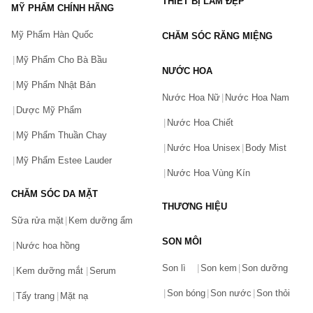
THIẾT BỊ LÀM ĐẸP
MỸ PHẨM CHÍNH HÃNG
Mỹ Phẩm Hàn Quốc
CHĂM SÓC RĂNG MIỆNG
Mỹ Phẩm Cho Bà Bầu
NƯỚC HOA
Mỹ Phẩm Nhật Bản
Nước Hoa Nữ
Nước Hoa Nam
Dược Mỹ Phẩm
Nước Hoa Chiết
Mỹ Phẩm Thuần Chay
Nước Hoa Unisex
Body Mist
Mỹ Phẩm Estee Lauder
Nước Hoa Vùng Kín
CHĂM SÓC DA MẶT
THƯƠNG HIỆU
Sữa rửa mặt
Kem dưỡng ẩm
SON MÔI
Nước hoa hồng
Bạn gặp vấn đề về sản phẩm hay mua hàng?
Son lì
Son kem
Son dưỡng
Hãy báo lỗi cho chúng tôi. Hoặc gọi cho chúng tôi qua số
Kem dưỡng mắt
Serum
0911.888.300
Son bóng
Son nước
Son thỏi
Tẩy trang
Mặt nạ
Tên của bạn
(*)