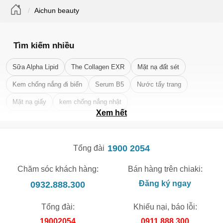
Aichun beauty
Tìm kiếm nhiều
Sữa Alpha Lipid
The Collagen EXR
Mặt nạ đất sét
Kem chống nắng đi biển
Serum B5
Nước tẩy trang
Mặt nạ giấy
kem chống nắng nhật
Xem hết
Tẩy tế bào chết da mặt tốt nhất
1900 2054
Tổng đài
Chăm sóc khách hàng:
Bán hàng trên chiaki:
0932.888.300
Đăng ký ngay
Tổng đài:
Khiếu nại, báo lỗi:
19002054
0911.888.300