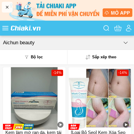
Tìm kiếm sản
Aichun beauty
Bộ lọc
Sắp xếp theo
-14%
-14%
Phổ biến
Mua nhiều
Mới nhất
Giá từ thấp - cao
Giá từ cao - thấp
Kem làm mờ rạn da, kem tái
[Loại Bỏ Sẹo] Kem Xóa Sẹo