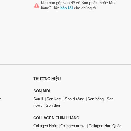
Nếu bạn gặp vấn đề về
Sản phẩm
hoặc
Mua
hàng
? Hãy
báo lỗi
cho chúng tôi.
THƯƠNG HIỆU
SON MÔI
o
Son lì
Son kem
Son dưỡng
Son bóng
Son
nước
Son thỏi
COLLAGEN CHÍNH HÃNG
Collagen Nhật
Collagen nước
Collagen Hàn Quốc