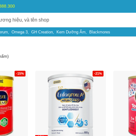
.888.300
erum
Omega 3
GH Creation
Kem Dưỡng Ẩm
Blackmores
hẩm)
-15%
-21%
Bạn gặp vấn đề về
Sản phẩm
hay
Mua hàng
?
Hãy báo lỗi cho chúng tôi. Hoặc gọi cho chúng tôi qua số
0911.888.30