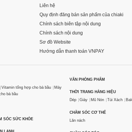
Liên hệ
Quy định đăng bán sản phẩm của chiaki
Chính sách biên tập nội dung
Chính sách nội dung
Sơ đồ Website
Hướng dẫn thanh toán VNPAY
VĂN PHÒNG PHẨM
Vitamin tổng hợp cho bà bầu
Máy
THỜI TRANG HÀNG HIỆU
ho bà bầu
Dép
Giày
Mũ Nón
Túi Xách
Bal
CHĂM SÓC CƠ THỂ
ĂM SÓC SỨC KHỎE
Lăn nách
ỆN LẠNH