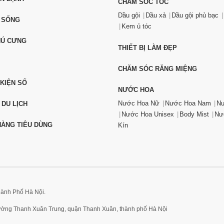
CHĂM SÓC TÓC
Dầu gội
Dầu xả
Dầu gội phủ bạc
 SỐNG
Kem ủ tóc
HÚ CƯNG
THIẾT BỊ LÀM ĐẸP
CHĂM SÓC RĂNG MIỆNG
 KIỆN SỐ
NƯỚC HOA
Nước Hoa Nữ
Nước Hoa Nam
Nư
 DU LỊCH
Nước Hoa Unisex
Body Mist
Nư
ÀNG TIÊU DÙNG
Kín
hành Phố Hà Nội.
hường Thanh Xuân Trung, quận Thanh Xuân, thành phố Hà Nội