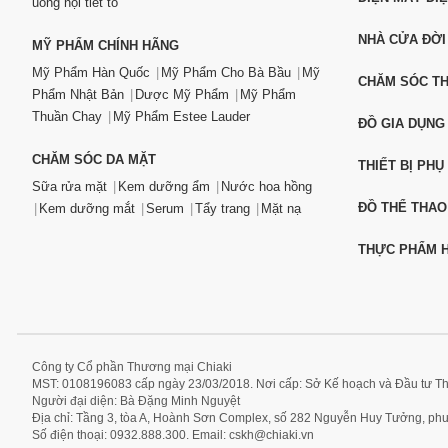
uống nội tiết tố
NHÀ CỬA ĐỜI
MỸ PHẨM CHÍNH HÃNG
Mỹ Phẩm Hàn Quốc
Mỹ Phẩm Cho Bà Bầu
Mỹ
CHĂM SÓC T
Phẩm Nhật Bản
Dược Mỹ Phẩm
Mỹ Phẩm
Thuần Chay
Mỹ Phẩm Estee Lauder
ĐỒ GIA DỤNG
CHĂM SÓC DA MẶT
THIẾT BỊ PHỤ
Sữa rửa mặt
Kem dưỡng ẩm
Nước hoa hồng
ĐỒ THỂ THAO
Kem dưỡng mắt
Serum
Tẩy trang
Mặt nạ
THỰC PHẨM H
Công ty Cổ phần Thương mại Chiaki
MST: 0108196083 cấp ngày 23/03/2018. Nơi cấp: Sở Kế hoạch và Đầu tư T
Người đại diện: Bà Đặng Minh Nguyệt
Địa chỉ: Tầng 3, tòa A, Hoành Sơn Complex, số 282 Nguyễn Huy Tưởng, p
Số điện thoại: 0932.888.300. Email:
cskh@chiaki.vn