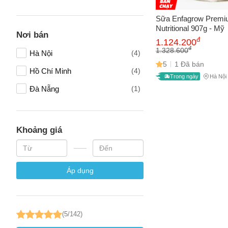
Tên của
Sữa Enfagrow Premiu
Nutritional 907g - Mỹ
Nơi bán
đ
1.124.200
Số điện
đ
1.328.600
Hà Nội
(4)
5
1 Đã bán
Hồ Chí Minh
(4)
Trong ngày
Hà Nội
Email
Đà Nẵng
(1)
Vấn đề 
Khoảng giá
Áp dụng
Mô tả
(*)
(5/142)