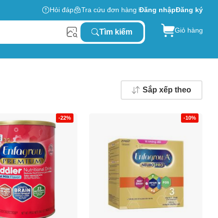
Hỏi đáp
Tra cứu đơn hàng
Đăng nhập
Đăng ký
Giỏ hàng
Tìm kiếm
Sắp xếp theo
-22%
-10%
0