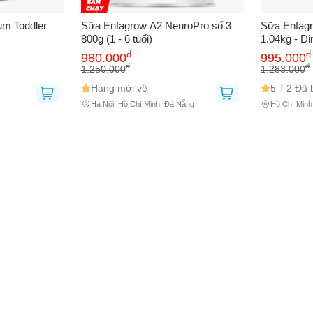
 bạn
(*)
m Toddler
Sữa Enfagrow A2 NeuroPro số 3
Sữa Enfag
800g (1 - 6 tuổi)
1.04kg - D
Dành Cho T
đ
đ
980.000
995.000
 thoại
(*)
Phát Triển 
đ
đ
1.250.000
1.283.000
Hàng mới về
5
2 Đã 
Hà Nội, Hồ Chí Minh, Đà Nẵng
Hồ Chí Minh
bạn gặp phải
(*)