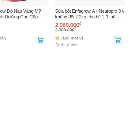
row Đỏ Nắp Vàng Mỹ
Sữa bột Enfagrow A+ Neuropro 3 vị
inh Dưỡng Cao Cấp
không đổi 2.2kg cho bé 1-3 tuổi -
rẻ 1-3 Tuổi, Hỗ Trợ
Dinh dưỡng toàn diện với MFGM,
đ
2.060.000
Trí Não và Miễn Dịch
DHA, vitamin và khoáng chất.
đ
2.300.000
bán
Hàng mới về
Hồ Chí Minh