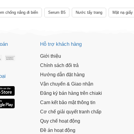
XXX-XXXX
 sử dụng:
TẢi APP CHIAKI NG
m chống nắng đi biển
Serum B5
Nước tẩy trang
Mặt nạ giấy
o chép mã giảm giá phía trên.
uy cập trang thanh toán và sử dụng
ã.
LẤY MÃ NGAY
toán
Hỗ trợ khách hàng
LẤY MÃ NGAY
Giới thiệu
Chính sách đổi trả
Hướng dẫn đặt hàng
oại
Vận chuyển & Giao nhận
Đăng ký bán hàng trên chiaki
Cam kết bảo mật thông tin
Cơ chế giải quyết tranh chấp
Quy chế hoạt động
Đề án hoạt động