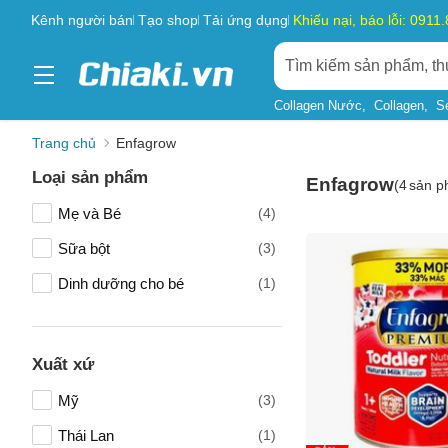
Kênh người bán
Tạo shop
Tải ứng dụng
Khiếu nại, báo lỗi: 0911
Collagen Nước
Collagen
S
Trang chủ
Enfagrow
Loại sản phẩm
Enfagrow
(
4
sản p
Mẹ và Bé
(4)
Sữa bột
(3)
Dinh dưỡng cho bé
(1)
Xuất xứ
Mỹ
(3)
Thái Lan
(1)