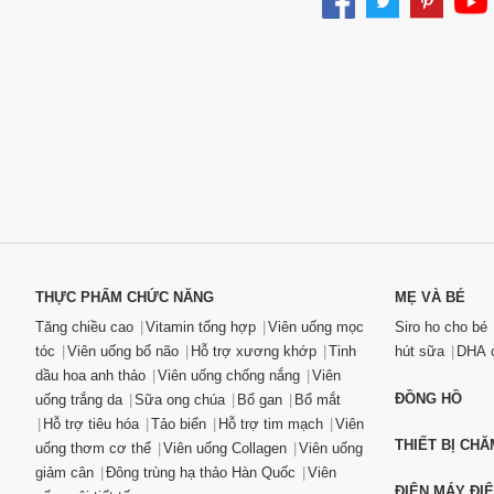
THỰC PHẨM CHỨC NĂNG
MẸ VÀ BÉ
Tăng chiều cao
Vitamin tổng hợp
Viên uống mọc
Siro ho cho bé
tóc
Viên uống bổ não
Hỗ trợ xương khớp
Tinh
hút sữa
DHA c
dầu hoa anh thảo
Viên uống chống nắng
Viên
ĐỒNG HỒ
uống trắng da
Sữa ong chúa
Bổ gan
Bổ mắt
Hỗ trợ tiêu hóa
Tảo biển
Hỗ trợ tim mạch
Viên
THIẾT BỊ CH
uống thơm cơ thể
Viên uống Collagen
Viên uống
giảm cân
Đông trùng hạ thảo Hàn Quốc
Viên
ĐIỆN MÁY ĐI