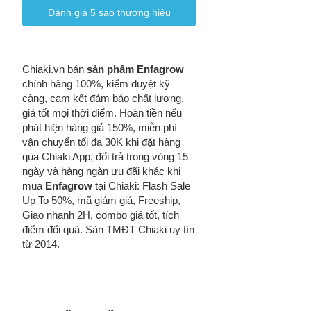
Đánh giá
5
sao thương hiệu
Chiaki.vn bán
sản phẩm Enfagrow
chính hãng 100%, kiểm duyệt kỹ
càng, cam kết đảm bảo chất lượng,
giá tốt mọi thời điểm. Hoàn tiền nếu
phát hiện hàng giả 150%, miễn phí
vận chuyển tối đa 30K khi đặt hàng
qua Chiaki App, đổi trả trong vòng 15
ngày và hàng ngàn ưu đãi khác khi
mua
Enfagrow
tại Chiaki: Flash Sale
Up To 50%, mã giảm giá, Freeship,
Giao nhanh 2H, combo giá tốt, tích
điểm đổi quà. Sàn TMĐT Chiaki uy tín
từ 2014.