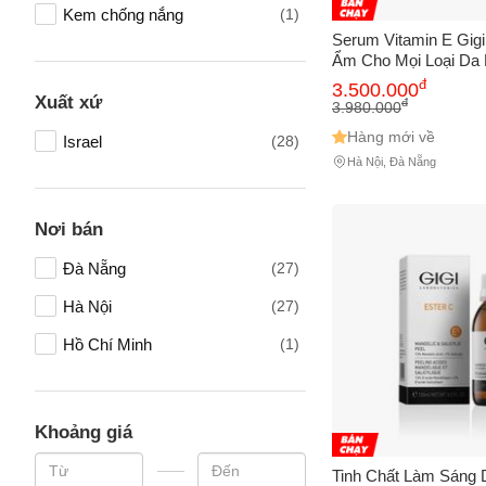
Kem chống nắng
(1)
Serum Vitamin E Gig
Ẩm
đ
3.500.000
Xuất xứ
đ
3.980.000
Hàng mới về
Israel
(28)
Hà Nội, Đà Nẵng
Nơi bán
Tên của
Đà Nẵng
(27)
Hà Nội
(27)
Số điện
Hồ Chí Minh
(1)
Khoảng giá
Email
Tinh Chất Làm Sáng 