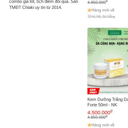
combo giá tốt, tích điểm đổi quà. Sàn
đ
4.850.000
TMĐT Chiaki uy tín từ 2014.
Hàng mới về
Hà Nội, Đà Nẵng
Kem Dưỡng Trắng Da 
Forte 50ml - NK
đ
4.500.000
đ
4.850.000
Hàng mới về