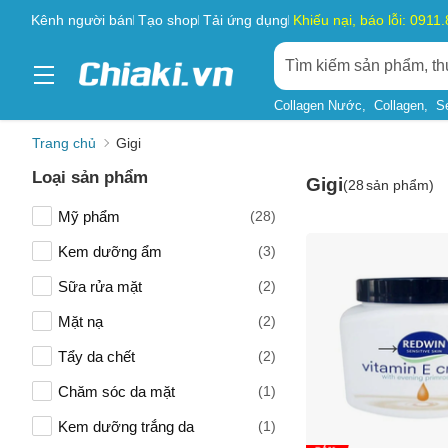
Kênh người bán
Tạo shop
Tải ứng dụng
Khiếu nại, báo lỗi: 0911
Collagen Nước
Collagen
S
Trang chủ
Gigi
Loại sản phẩm
Gigi
(
28
sản phẩm)
Mỹ phẩm
(28)
Kem dưỡng ẩm
(3)
Sữa rửa mặt
(2)
Mặt nạ
(2)
Tẩy da chết
(2)
Chăm sóc da mặt
(1)
Kem dưỡng trắng da
(1)