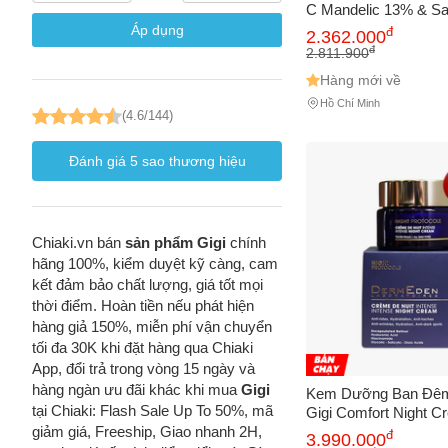
C Mandelic 13% & Sal
Peel 100ml - Giúp Da
Áp dụng
đ
Vấn đề 
2.362.000
Trẻ Hóa và Se Khít L
đ
2.811.900
Hàng mới về
Hồ Chí Minh
(4.6/144)
Mô tả
(*)
Đánh giá
5
sao thương hiệu
Chiaki.vn bán
sản phẩm Gigi
chính
hãng 100%, kiểm duyệt kỹ càng, cam
kết đảm bảo chất lượng, giá tốt mọi
thời điểm. Hoàn tiền nếu phát hiện
hàng giả 150%, miễn phí vận chuyển
tối đa 30K khi đặt hàng qua Chiaki
App, đổi trả trong vòng 15 ngày và
hàng ngàn ưu đãi khác khi mua
Gigi
Kem Dưỡng Ban Đêm
tại Chiaki: Flash Sale Up To 50%, mã
Gigi Comfort Night 
giảm giá, Freeship, Giao nhanh 2H,
đ
3.990.000