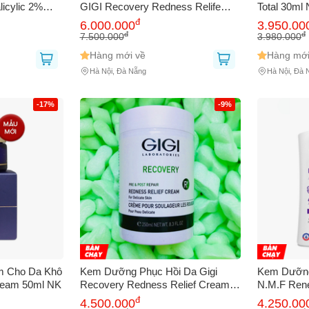
icylic 2%
GIGI Recovery Redness Relife
Total 30ml
 Sáng Đều,
250ml NK
đ
bạn gặp phải
(*)
6.000.000
3.950.00
ỗ Chân Lông
đ
đ
7.500.000
3.980.000
Hàng mới về
Hàng mới
Hà Nội, Đà Nẵng
Hà Nội, Đà 
-17%
-9%
GỬI BÁO LỖI
 Cho Da Khô
Kem Dưỡng Phục Hồi Da Gigi
Kem Dưỡng
Cream 50ml NK
Recovery Redness Relief Cream
N.M.F Ren
NK
đ
4.500.000
4.250.00