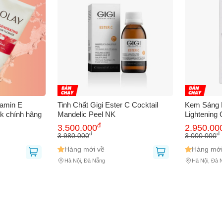
tamin E
Tinh Chất Gigi Ester C Cocktail
Kem Sáng D
k chính hãng
Mandelic Peel NK
Lightening
đ
3.500.000
2.950.00
đ
đ
3.980.000
3.000.000
Hàng mới về
Hàng mới
Hà Nội, Đà Nẵng
Hà Nội, Đà 