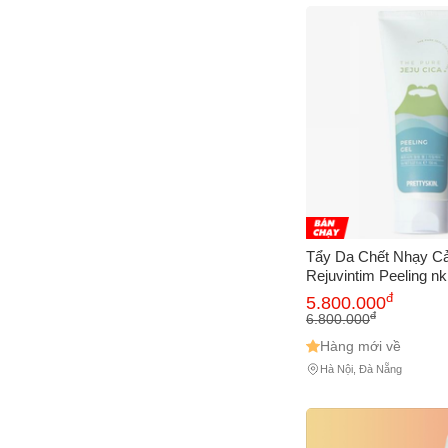
Cách
Sa
Tr
m
Tẩy Da Chết Nhạy C
Rejuvintim Peeling nk
đ
5.800.000
đ
6.800.000
Hàng mới về
Hà Nội, Đà Nẵng