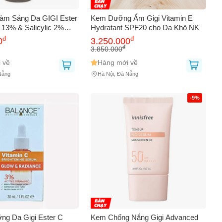
Làm Sáng Da GIGI Ester
Kem Dưỡng Ẩm Gigi Vitamin E
 13% & Salicylic 2%
Hydratant SPF20 cho Da Khô NK
l NK
đ
đ
0
3.250.000
đ
3.850.000
 về
Hàng mới về
Nẵng
Hà Nội, Đà Nẵng
0
-9%
g Da Gigi Ester C
Kem Chống Nắng Gigi Advanced