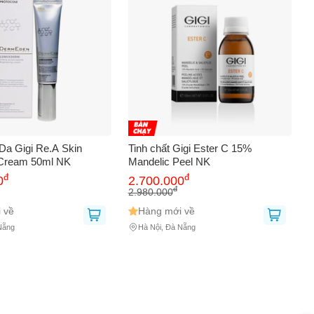
a Gigi Re.A Skin
Tinh chất Gigi Ester C 15%
 Cream 50ml NK
Mandelic Peel NK
đ
đ
0
2.700.000
đ
2.980.000
 về
Hàng mới về
Nẵng
Hà Nội, Đà Nẵng