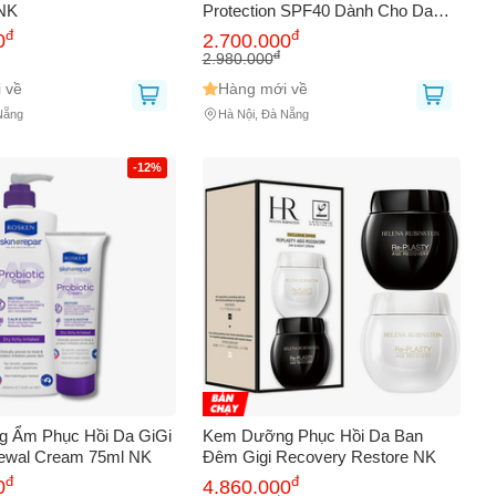
 NK
Protection SPF40 Dành Cho Da
Dầu NK
đ
đ
0
2.700.000
đ
2.980.000
 về
Hàng mới về
Nẵng
Hà Nội, Đà Nẵng
-12%
 Ẩm Phục Hồi Da GiGi
Kem Dưỡng Phục Hồi Da Ban
ewal Cream 75ml NK
Đêm Gigi Recovery Restore NK
đ
đ
0
4.860.000