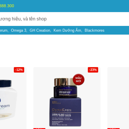
.888.300
erum
Omega 3
GH Creation
Kem Dưỡng Ẩm
Blackmores
-12%
-23%