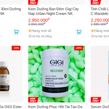
i 30ml Dưỡng
Kem Dưỡng Ban Đêm Gigi City
Tinh Chất 
 Cho Mọi Loại Da NK
Nap Urban Night Cream NK
C Mandelic
Peel 100m
đ
2.950.000
2.250.00
đ
đ
3.850.000
2.980.000
Hàng mới về
Hàng mới
Hà Nội, Đà Nẵng
Hà Nội, Đà 
Bạn gặp vấn đề về
Sản phẩm
hay
Mua hàng
?
Hãy báo lỗi cho chúng tôi. Hoặc gọi cho chúng tôi qua số
0911.888.30
-15%
-20%
 bạn
(*)
 thoại
(*)
Da GIGI Ester
Kem Dưỡng Phục Hồi Tái Tạo Da
Serum Dưỡn