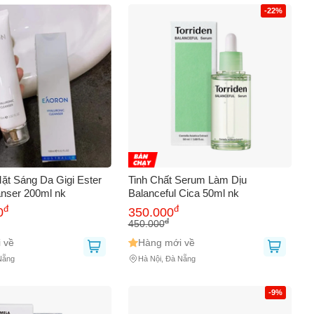
AY
-22%
t Sáng Da Gigi Ester
Tinh Chất Serum Làm Dịu
anser 200ml nk
Balanceful Cica 50ml nk
đ
đ
0
350.000
đ
450.000
 về
Hàng mới về
Nẵng
Hà Nội, Đà Nẵng
-9%