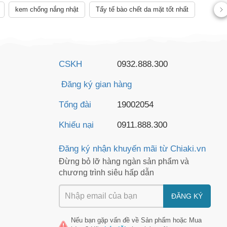
kem chống nắng nhật
Tẩy tế bào chết da mặt tốt nhất
CSKH
0932.888.300
Đăng ký gian hàng
Tổng đài
19002054
Khiếu nại
0911.888.300
Đăng ký nhận khuyến mãi từ Chiaki.vn
Đừng bỏ lỡ hàng ngàn sản phẩm và
chương trình siêu hấp dẫn
ĐĂNG KÝ
Nếu bạn gặp vấn đề về
Sản phẩm
hoặc
Mua