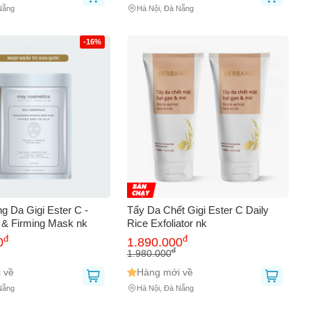
Nẵng
Hà Nội, Đà Nẵng
-16%
g Da Gigi Ester C -
Tẩy Da Chết Gigi Ester C Daily
g & Firming Mask nk
Rice Exfoliator nk
đ
đ
0
1.890.000
đ
1.980.000
 về
Hàng mới về
Nẵng
Hà Nội, Đà Nẵng