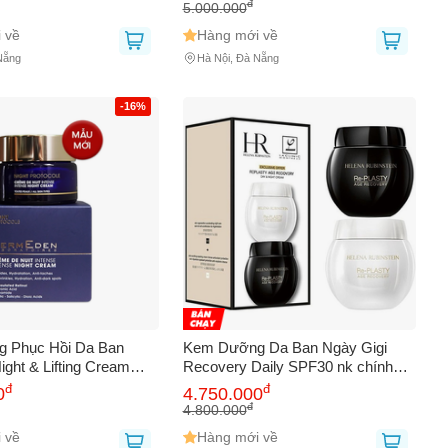
đ
5.000.000
 về
Hàng mới về
Nẵng
Hà Nội, Đà Nẵng
-16%
 Phục Hồi Da Ban
Kem Dưỡng Da Ban Ngày Gigi
ight & Lifting Cream
Recovery Daily SPF30 nk chính
hãng
đ
đ
0
4.750.000
đ
4.800.000
 về
Hàng mới về