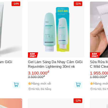
 sử dụng:
TẢi APP CHIAKI NG
-14%
-11%
o chép mã giảm giá phía trên.
uy cập trang thanh toán và sử dụng
ã.
LẤY MÃ NGAY
LẤY MÃ NGAY
ảm GiGi
Gel Làm Sáng Da Nhạy Cảm GiGi
Sữa Rửa Mặ
Rejuvintim Lightening 30ml nk
C Mild Cle
đ
3.100.000
1.955.00
đ
đ
3.500.000
1.980.000
Hàng mới về
Hàng mới
Hà Nội, Đà Nẵng
Hà Nội, Đà 
-12%