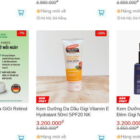
đ
đ
4.980.000
4.858.000
Hàng mới về
Hàng mới
Hà Nội, Đà Nẵng
Hà Nội, Đà 
-7%
-16%
GiGi Retinol
Kem Dưỡng Da Dầu Gigi Vitamin E
Kem Dưỡng
Hydratant 50ml SPF20 NK
Đêm Gigi N
50ml nk
đ
3.200.000
3.200.00
đ
đ
3.850.000
3.850.000
Hàng mới về
Hàng mới