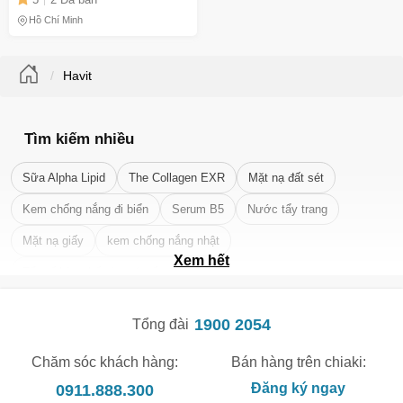
phát triển toàn diện
Hồ Chí Minh
Havit
Tìm kiếm nhiều
Sữa Alpha Lipid
The Collagen EXR
Mặt nạ đất sét
Kem chống nắng đi biển
Serum B5
Nước tẩy trang
Mặt nạ giấy
kem chống nắng nhật
Xem hết
Tẩy tế bào chết da mặt tốt nhất
1900 2054
Tổng đài
Chăm sóc khách hàng:
Bán hàng trên chiaki:
0911.888.300
Đăng ký ngay