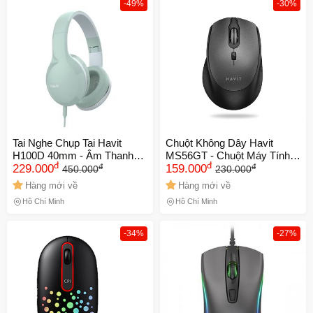
-49%
-30%
Tai Nghe Chụp Tai Havit
Chuột Không Dây Havit
H100D 40mm - Âm Thanh
MS56GT - Chuột Máy Tính
đ
đ
đ
đ
Sống Động, Thiết Kế Nhỏ
229.000
Tích Hợp 4 Nút Điều Chỉnh,
159.000
450.000
230.000
Gọn, Gập Được, Giảm Tiếng
Thiết Kế Ergonomic, Tần Số
Hàng mới về
Hàng mới về
Ồn, Siêu Nhẹ 200g
2.4GHz, Độ Nhạy 800-1600
Hồ Chí Minh
Hồ Chí Minh
DPI
-34%
-27%