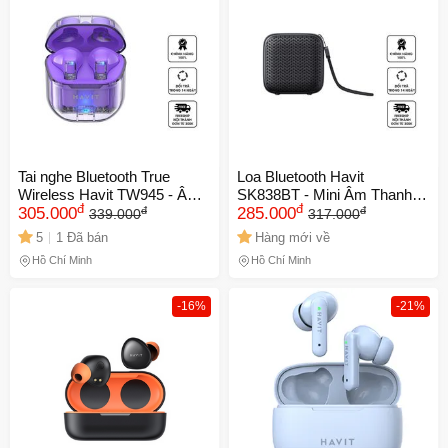
Tai nghe Bluetooth True
Loa Bluetooth Havit
Wireless Havit TW945 - Âm
SK838BT - Mini Âm Thanh
đ
đ
đ
đ
thanh chất lượng cao, thiết
305.000
Vòm HD, Chống Nước IPX5,
285.000
339.000
317.000
kế thời trang, kết nối ổn định,
Thời Gian Pin 8 Giờ, Kết Nối
5
1 Đã bán
Hàng mới về
pin lâu dài 3 giờ sử dụng
Bluetooth 5.0
Hồ Chí Minh
Hồ Chí Minh
-16%
-21%