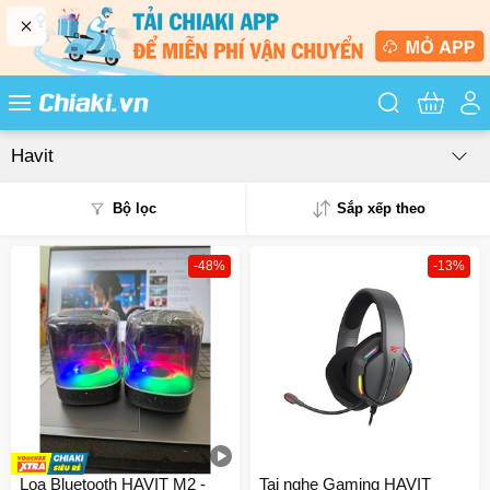
Tìm kiếm sản
Havit
Bộ lọc
Sắp xếp theo
-48%
-13%
Phổ biến
Mua nhiều
Mới nhất
Giá từ thấp - cao
Giá từ cao - thấp
Loa Bluetooth HAVIT M2 -
Tai nghe Gaming HAVIT