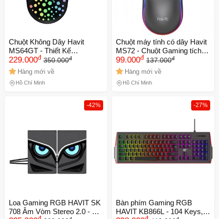
Chuột Không Dây Havit
Chuột máy tính có dây Havit
MS64GT - Thiết Kế
MS72 - Chuột Gaming tích
đ
đ
đ
đ
Ergonomic, 3 Chế Độ DPI,
229.000
hợp đèn RGB nhiều màu
99.000
350.000
137.000
Màu Sắc Năng Động, Phạm
sắc, thiết kế chống trượt, DPI
Hàng mới về
Hàng mới về
Vi 10m, Phù Hợp Cho Game
800-1200, tương thích
Hồ Chí Minh
Hồ Chí Minh
Thủ và Làm Việc Tại Nhà
Windows, Mac, Linux
-42%
-27%
Loa Gaming RGB HAVIT SK
Bàn phím Gaming RGB
708 Âm Vòm Stereo 2.0 - Âm
HAVIT KB866L - 104 Keys,
đ
đ
đ
đ