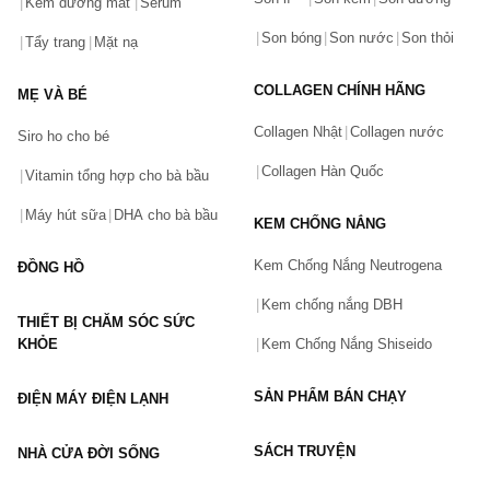
Hãy báo lỗi cho chúng tôi. Hoặc gọi cho chúng tôi qua số
Kem dưỡng mắt
Serum
0911.888.300
Son bóng
Son nước
Son thỏi
Tẩy trang
Mặt nạ
Tên của bạn
(*)
COLLAGEN CHÍNH HÃNG
MẸ VÀ BÉ
Collagen Nhật
Collagen nước
Siro ho cho bé
Số điện thoại
(*)
Collagen Hàn Quốc
Vitamin tổng hợp cho bà bầu
Máy hút sữa
DHA cho bà bầu
KEM CHỐNG NẮNG
Email
Kem Chống Nắng Neutrogena
ĐỒNG HỒ
Kem chống nắng DBH
THIẾT BỊ CHĂM SÓC SỨC
Vấn đề
(*)
KHỎE
Kem Chống Nắng Shiseido
SẢN PHẨM BÁN CHẠY
ĐIỆN MÁY ĐIỆN LẠNH
Mô tả
(*)
SÁCH TRUYỆN
NHÀ CỬA ĐỜI SỐNG