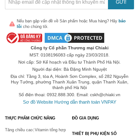
GỬI!
Nếu bạn gặp vấn đề về
Sản phẩm
hoặc
Mua hàng
? Hãy
báo
lỗi
cho chúng tôi.
Công ty Cổ phần Thương mại Chiaki
MST: 0108196083 cấp ngày 23/03/2018.
Nơi cấp: Sở Kế hoạch và Đầu tư Thành Phố Hà Nội.
Người đại diện: Bà Đặng Minh Nguyệt
Địa chỉ: Tầng 3, tòa A, Hoành Sơn Complex, số 282 Nguyễn
Huy Tưởng, phường Thanh Xuân Trung, quận Thanh Xuân,
thành phố Hà Nội
Số điện thoại: 0932.888.300. Email:
cskh@chiaki.vn
Sơ đồ Website
Hướng dẫn thanh toán VNPAY
THỰC PHẨM CHỨC NĂNG
ĐỒ GIA DỤNG
Tăng chiều cao
Vitamin tổng hợp
THIẾT BỊ PHỤ KIỆN SỐ