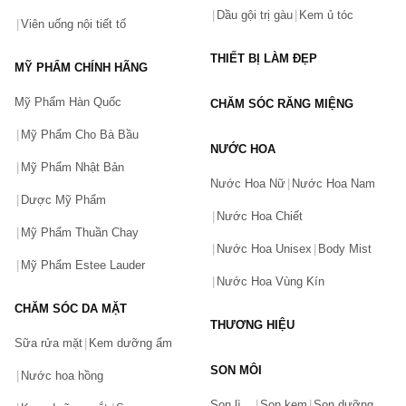
Dầu gội trị gàu
Kem ủ tóc
Viên uống nội tiết tố
THIẾT BỊ LÀM ĐẸP
MỸ PHẨM CHÍNH HÃNG
Mỹ Phẩm Hàn Quốc
CHĂM SÓC RĂNG MIỆNG
Mỹ Phẩm Cho Bà Bầu
NƯỚC HOA
Mỹ Phẩm Nhật Bản
Nước Hoa Nữ
Nước Hoa Nam
Dược Mỹ Phẩm
Nước Hoa Chiết
Mỹ Phẩm Thuần Chay
Nước Hoa Unisex
Body Mist
Mỹ Phẩm Estee Lauder
Nước Hoa Vùng Kín
CHĂM SÓC DA MẶT
THƯƠNG HIỆU
Sữa rửa mặt
Kem dưỡng ẩm
SON MÔI
Nước hoa hồng
Bạn gặp vấn đề về sản phẩm hay mua hàng?
Son lì
Son kem
Son dưỡng