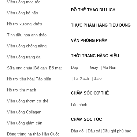
Viên uống mọc tóc
ĐỒ THỂ THAO DU LỊCH
Viên uống bổ não
Hỗ trợ xương khớp
THỰC PHẨM HÀNG TIÊU DÙNG
Tinh dầu hoa anh thảo
VĂN PHÒNG PHẨM
Viên uống chống nắng
THỜI TRANG HÀNG HIỆU
Viên uống trắng da
Dép
Giày
Mũ Nón
Sữa ong chúa
Bổ gan
Bổ mắt
Túi Xách
Balo
Hỗ trợ tiêu hóa
Tảo biển
Hỗ trợ tim mạch
CHĂM SÓC CƠ THỂ
Viên uống thơm cơ thể
Lăn nách
Viên uống Collagen
CHĂM SÓC TÓC
Viên uống giảm cân
Dầu gội
Dầu xả
Dầu gội phủ bạc
Đông trùng hạ thảo Hàn Quốc