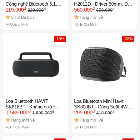
Công nghệ Bluetooth 5.1,
H2012D - Driver 50mm, Đèn
đ
đ
đ
đ
Công suất 3W, Đèn RGB,
119.000
RGB 36 Màu, Mic Khử Tiếng
560.000
229.000
650.000
TWS, Thời gian sử dụng 4-6
Ồn, Thiết Kế Ergonomic,
5
2 Đã bán
Hàng mới về
giờ, Âm thanh sống động, Di
Chất Lượng Âm Thanh Tuyệt
Quảng Ninh
Hồ Chí Minh
động
Vời
-15%
-28%
Loa Bluetooth HAVIT
Loa Bluetooth Mini Havit
SK816BT - Kháng nước
SK800BT - Công Suất 4W,
đ
đ
đ
đ
IPX6, Pin 5000mAh, Âm
1.589.000
Pin 800mAh, Thời Gian Phát
295.000
1.890.000
410.000
Thanh Vòm Chân Thực,
Nhạc 6 Giờ, Kết Nối Đa
Hàng mới về
Hàng mới về
Bluetooth 5.0, Phù Hợp Cho
Năng, Thiết Kế Nhỏ Gọn
Hồ Chí Minh
Hồ Chí Minh
Tiệc Ngoài Trời