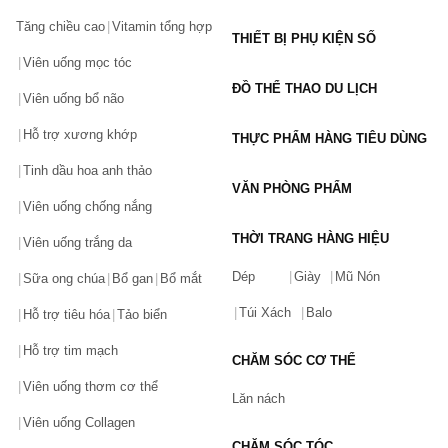
Tăng chiều cao
Vitamin tổng hợp
THIẾT BỊ PHỤ KIỆN SỐ
Viên uống mọc tóc
ĐỒ THỂ THAO DU LỊCH
Viên uống bổ não
Hỗ trợ xương khớp
THỰC PHẨM HÀNG TIÊU DÙNG
Tinh dầu hoa anh thảo
VĂN PHÒNG PHẨM
Viên uống chống nắng
THỜI TRANG HÀNG HIỆU
Viên uống trắng da
Dép
Giày
Mũ Nón
Sữa ong chúa
Bổ gan
Bổ mắt
Túi Xách
Balo
Hỗ trợ tiêu hóa
Tảo biển
Hỗ trợ tim mạch
CHĂM SÓC CƠ THỂ
Viên uống thơm cơ thể
Lăn nách
Viên uống Collagen
CHĂM SÓC TÓC