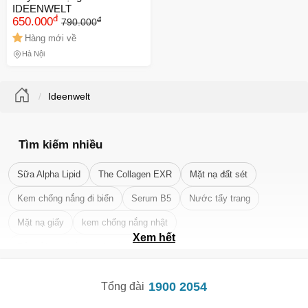
IDEENWELT
đ
đ
650.000
790.000
Hàng mới về
Hà Nội
Ideenwelt
Tìm kiếm nhiều
Sữa Alpha Lipid
The Collagen EXR
Mặt nạ đất sét
Kem chống nắng đi biển
Serum B5
Nước tẩy trang
Mặt nạ giấy
kem chống nắng nhật
Xem hết
Tẩy tế bào chết da mặt tốt nhất
1900 2054
Tổng đài