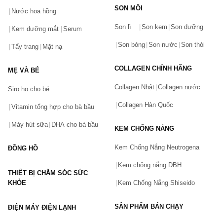
SON MÔI
Nước hoa hồng
Bạn gặp vấn đề về sản phẩm hay mua hàng?
Son lì
Son kem
Son dưỡng
Hãy báo lỗi cho chúng tôi. Hoặc gọi cho chúng tôi qua số
Kem dưỡng mắt
Serum
0911.888.300
Son bóng
Son nước
Son thỏi
Tẩy trang
Mặt nạ
Tên của bạn
(*)
COLLAGEN CHÍNH HÃNG
MẸ VÀ BÉ
Collagen Nhật
Collagen nước
Siro ho cho bé
Số điện thoại
(*)
Collagen Hàn Quốc
Vitamin tổng hợp cho bà bầu
Máy hút sữa
DHA cho bà bầu
KEM CHỐNG NẮNG
Email
Kem Chống Nắng Neutrogena
ĐỒNG HỒ
Kem chống nắng DBH
THIẾT BỊ CHĂM SÓC SỨC
Vấn đề
(*)
KHỎE
Kem Chống Nắng Shiseido
SẢN PHẨM BÁN CHẠY
ĐIỆN MÁY ĐIỆN LẠNH
Mô tả
(*)