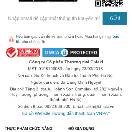
GỬI!
Nếu bạn gặp vấn đề về
Sản phẩm
hoặc
Mua hàng
? Hãy
báo
lỗi
cho chúng tôi.
🎁 Đừng Bỏ Lỡ! 🎁
Mã Giảm Giá Dành Riêng Cho Bạn
Công ty Cổ phần Thương mại Chiaki
Giảm ngay
-
cho bất kỳ đơn hàng nào.
MST: 0108196083 cấp ngày 23/03/2018.
Nơi cấp: Sở Kế hoạch và Đầu tư Thành Phố Hà Nội.
XXX-XXXX
Người đại diện: Bà Đặng Minh Nguyệt
Địa chỉ: Tầng 3, tòa A, Hoành Sơn Complex, số 282 Nguyễn
Huy Tưởng, phường Thanh Xuân Trung, quận Thanh Xuân,
Số lần áp dụng:
1
lần
thành phố Hà Nội
Áp dụng cho đơn hàng từ:
0
Số điện thoại: 0932.888.300. Email:
cskh@chiaki.vn
Chỉ áp dụng cho gian hàng:
Sơ đồ Website
Hướng dẫn thanh toán VNPAY
Ngày hết hạn:
THỰC PHẨM CHỨC NĂNG
ĐỒ GIA DỤNG
LẤY MÃ NGAY