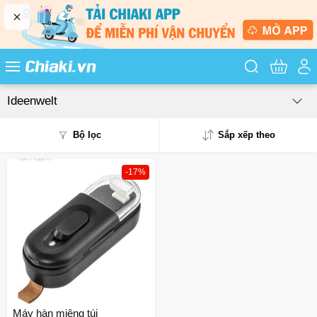
Tìm kiếm sản
Ideenwelt
Bộ lọc
Sắp xếp theo
-17%
Phổ biến
Mua nhiều
Mới nhất
Giá từ thấp - cao
Giá từ cao - thấp
Máy hàn miệng túi