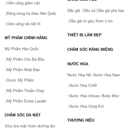
Viên uống giảm cân
Dầu gội
Dầu xả
Dầu gội phủ bạc
Đông trùng hạ thảo Hàn Quốc
Dầu gội trị gàu
Kem ủ tóc
Viên uống nội tiết tố
THIẾT BỊ LÀM ĐẸP
MỸ PHẨM CHÍNH HÃNG
Mỹ Phẩm Hàn Quốc
CHĂM SÓC RĂNG MIỆNG
Mỹ Phẩm Cho Bà Bầu
NƯỚC HOA
Mỹ Phẩm Nhật Bản
Nước Hoa Nữ
Nước Hoa Nam
Dược Mỹ Phẩm
Nước Hoa Chiết
Mỹ Phẩm Thuần Chay
Nước Hoa Unisex
Body Mist
Mỹ Phẩm Estee Lauder
Nước Hoa Vùng Kín
CHĂM SÓC DA MẶT
THƯƠNG HIỆU
Sữa rửa mặt
Kem dưỡng ẩm