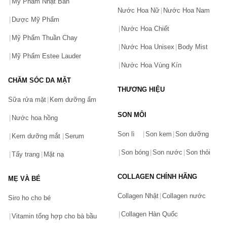
Mỹ Phẩm Nhật Bản
Nước Hoa Nữ
Nước Hoa Nam
Dược Mỹ Phẩm
Nước Hoa Chiết
Mỹ Phẩm Thuần Chay
Nước Hoa Unisex
Body Mist
Mỹ Phẩm Estee Lauder
Nước Hoa Vùng Kín
CHĂM SÓC DA MẶT
THƯƠNG HIỆU
Sữa rửa mặt
Kem dưỡng ẩm
SON MÔI
Nước hoa hồng
Bạn gặp vấn đề về sản phẩm hay mua hàng?
Son lì
Son kem
Son dưỡng
Hãy báo lỗi cho chúng tôi. Hoặc gọi cho chúng tôi qua số
Kem dưỡng mắt
Serum
0911.888.300
Son bóng
Son nước
Son thỏi
Tẩy trang
Mặt nạ
Tên của bạn
(*)
COLLAGEN CHÍNH HÃNG
MẸ VÀ BÉ
Collagen Nhật
Collagen nước
Siro ho cho bé
Số điện thoại
(*)
Collagen Hàn Quốc
Vitamin tổng hợp cho bà bầu