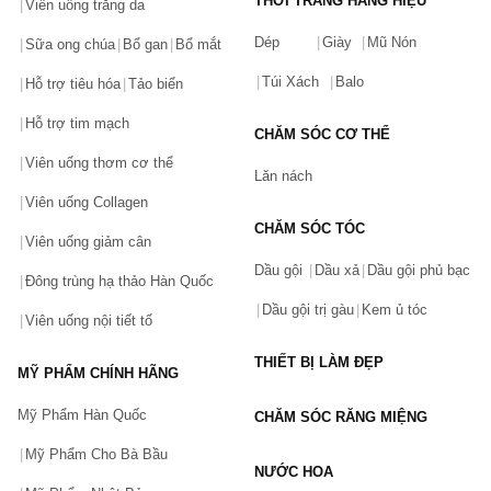
THỜI TRANG HÀNG HIỆU
Viên uống trắng da
Dép
Giày
Mũ Nón
Sữa ong chúa
Bổ gan
Bổ mắt
Túi Xách
Balo
Hỗ trợ tiêu hóa
Tảo biển
Hỗ trợ tim mạch
CHĂM SÓC CƠ THỂ
Viên uống thơm cơ thể
Lăn nách
Viên uống Collagen
CHĂM SÓC TÓC
Viên uống giảm cân
Dầu gội
Dầu xả
Dầu gội phủ bạc
Đông trùng hạ thảo Hàn Quốc
Dầu gội trị gàu
Kem ủ tóc
Viên uống nội tiết tố
THIẾT BỊ LÀM ĐẸP
MỸ PHẨM CHÍNH HÃNG
Mỹ Phẩm Hàn Quốc
CHĂM SÓC RĂNG MIỆNG
Mỹ Phẩm Cho Bà Bầu
NƯỚC HOA