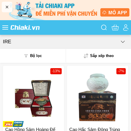
Tìm kiếm sản
IRE
Bộ lọc
Sắp xếp theo
-13%
-7%
Phổ biến
Mua nhiều
Mới nhất
Giá từ thấp - cao
Giá từ cao - thấp
Cao Hồng Sâm Hoàng Đế
Cao Hắc Sâm Đông Trùng