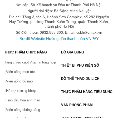
Nơi cấp: Sở Kế hoạch và Đầu tư Thành Phố Hà Nội.
Người đại diện: Bà Đặng Minh Nguyệt
Địa chỉ: Tầng 3, tòa A, Hoành Sơn Complex, số 282 Nguyễn
Huy Tưởng, phường Thanh Xuân Trung, quận Thanh Xuân,
thành phố Hà Nội
Số điện thoại: 0932.888.300. Email:
cskh@chiaki.vn
Sơ đồ Website
Hướng dẫn thanh toán VNPAY
THỰC PHẨM CHỨC NĂNG
ĐỒ GIA DỤNG
Tăng chiều cao
Vitamin tổng hợp
THIẾT BỊ PHỤ KIỆN SỐ
Viên uống mọc tóc
ĐỒ THỂ THAO DU LỊCH
Viên uống bổ não
Hỗ trợ xương khớp
THỰC PHẨM HÀNG TIÊU DÙNG
Tinh dầu hoa anh thảo
VĂN PHÒNG PHẨM
Viên uống chống nắng