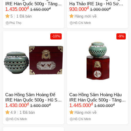
IRE Hàn Quốc 500g - Tăng
Hạ Thảo IRE 1kg - Hũ Sứ
đ
đ
đ
đ
Cường Sức Khỏe, Hỗ Trợ
1.435.000
Sang Trọng, Hỗ Trợ Nâng
930.000
1.650.000
1.000.000
Tập Trung, Phục Hồi Năng
Cao Sức Khỏe và Thể Lực,
5
1 Đã bán
Hàng mới về
Lượng, Bổ Dưỡng Mọi Lứa
Hỗ Trợ Tinh Thần Tỉnh Táo
Phú Thọ
Hồ Chí Minh
Tuổi
-10%
-9%
Cao Hồng Sâm Hoàng Đế
Cao Hồng Sâm Hoàng Hậu
IRE Hàn Quốc 500g - Hũ Sứ
IRE Hàn Quốc 500g - Tăng
đ
đ
đ
đ
Sang Trọng, Tăng Cường
1.430.000
Cường Sức Khỏe, Làm Đẹp
1.445.000
1.600.000
1.600.000
Sức Khỏe và Tập Trung, Quà
Da, Hỗ Trợ Cân Bằng Kinh
4.9
1 Đã bán
Hàng mới về
Tặng Đặc Biệt
Nguyệt cho Phụ Nữ
Hồ Chí Minh
Hồ Chí Minh