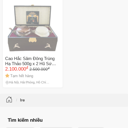
Cao Hắc Sâm Đông Trùng
Hạ Thảo 500g x 2 Hũ Sứ
đ
đ
Hàn Quốc - Tăng Cường
2.100.000
2.500.000
Sức Đề Kháng, Cải Thiện
Tạm hết hàng
Giấc Ngủ, Giảm Stress
Hà Nội, Hải Phòng, Hồ Chí
Minh, Lâm Đồng
Ire
Tìm kiếm nhiều