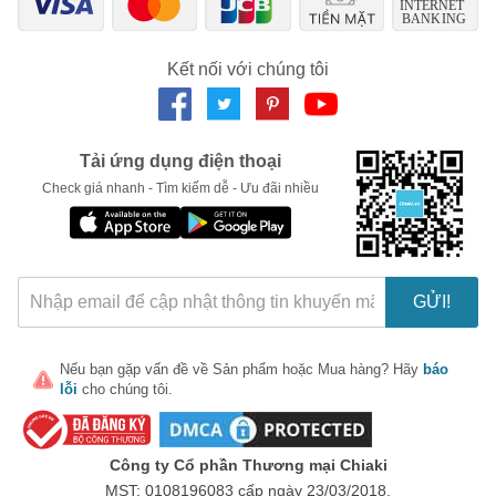
🎁 Đừng Bỏ Lỡ! 🎁
Kết nối với chúng tôi
Mã Giảm Giá Dành Riêng Cho Bạn
Giảm ngay
-
cho bất kỳ đơn hàng nào.
Tải ứng dụng điện thoại
XXX-XXXX
Check giá nhanh - Tìm kiếm dễ - Ưu đãi nhiều
Số lần áp dụng:
1
lần
Áp dụng cho đơn hàng từ:
0
Chỉ áp dụng cho gian hàng:
Ngày hết hạn:
GỬI!
LẤY MÃ NGAY
Nếu bạn gặp vấn đề về
Sản phẩm
hoặc
Mua hàng
? Hãy
báo
lỗi
cho chúng tôi.
Công ty Cổ phần Thương mại Chiaki
MST: 0108196083 cấp ngày 23/03/2018.