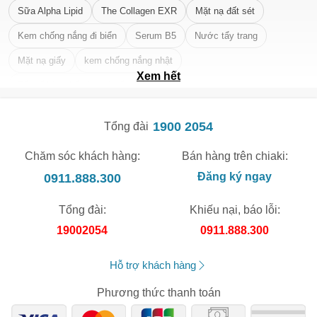
Sữa Alpha Lipid
The Collagen EXR
Mặt nạ đất sét
Kem chống nắng đi biển
Serum B5
Nước tẩy trang
Mặt nạ giấy
kem chống nắng nhật
Xem hết
Tẩy tế bào chết da mặt tốt nhất
1900 2054
Tổng đài
Chăm sóc khách hàng:
Bán hàng trên chiaki:
0911.888.300
Đăng ký ngay
Tổng đài:
Khiếu nại, báo lỗi:
19002054
0911.888.300
Hỗ trợ khách hàng
Phương thức thanh toán