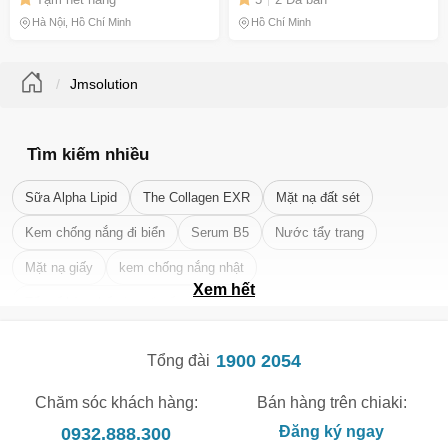
Màng, Tươi Trẻ
Cảm, Không Gây Kích Ứng
Hà Nội, Hồ Chí Minh
Hồ Chí Minh
Jmsolution
Tìm kiếm nhiều
Sữa Alpha Lipid
The Collagen EXR
Mặt nạ đất sét
Kem chống nắng đi biển
Serum B5
Nước tẩy trang
Mặt nạ giấy
kem chống nắng nhật
Xem hết
Tẩy tế bào chết da mặt tốt nhất
1900 2054
Tổng đài
Chăm sóc khách hàng:
Bán hàng trên chiaki:
0932.888.300
Đăng ký ngay