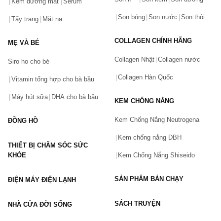
Hãy báo lỗi cho chúng tôi. Hoặc gọi cho chúng tôi qua số
Kem dưỡng mắt
Serum
0911.888.300
Son bóng
Son nước
Son thỏi
Tẩy trang
Mặt nạ
Tên của bạn
(*)
COLLAGEN CHÍNH HÃNG
MẸ VÀ BÉ
Collagen Nhật
Collagen nước
Siro ho cho bé
Số điện thoại
(*)
Collagen Hàn Quốc
Vitamin tổng hợp cho bà bầu
Máy hút sữa
DHA cho bà bầu
KEM CHỐNG NẮNG
Email
Kem Chống Nắng Neutrogena
ĐỒNG HỒ
Kem chống nắng DBH
THIẾT BỊ CHĂM SÓC SỨC
Vấn đề
(*)
KHỎE
Kem Chống Nắng Shiseido
SẢN PHẨM BÁN CHẠY
ĐIỆN MÁY ĐIỆN LẠNH
Mô tả
(*)
SÁCH TRUYỆN
NHÀ CỬA ĐỜI SỐNG