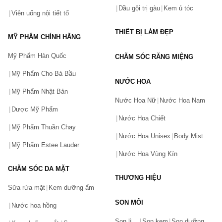
Dầu gội trị gàu
Kem ủ tóc
Viên uống nội tiết tố
THIẾT BỊ LÀM ĐẸP
MỸ PHẨM CHÍNH HÃNG
Mỹ Phẩm Hàn Quốc
CHĂM SÓC RĂNG MIỆNG
Mỹ Phẩm Cho Bà Bầu
NƯỚC HOA
Mỹ Phẩm Nhật Bản
Nước Hoa Nữ
Nước Hoa Nam
Dược Mỹ Phẩm
Nước Hoa Chiết
Mỹ Phẩm Thuần Chay
Nước Hoa Unisex
Body Mist
Mỹ Phẩm Estee Lauder
Nước Hoa Vùng Kín
CHĂM SÓC DA MẶT
THƯƠNG HIỆU
Sữa rửa mặt
Kem dưỡng ẩm
SON MÔI
Nước hoa hồng
Bạn gặp vấn đề về sản phẩm hay mua hàng?
Son lì
Son kem
Son dưỡng