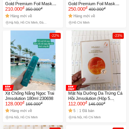
Gold Premium Foil Mask
Gold Premium Foil Mask
đ
đ
đ
đ
35ml
210.000
35ml - Hộp 10 Cái Dưỡng Da
250.000
350.000
400.000
Cao Cấp, Cung Cấp Độ Ẩm
Hàng mới về
Hàng mới về
và Làm Sáng Da, Chính
Hà Nội, Hồ Chí Minh, Đà
Hồ Chí Minh
Hãng
Nẵng
-22%
-23%
Xịt Chống Nắng Ngọc Trai
Mặt Nạ Dưỡng Da Trứng Cá
Jmsolution 180ml 230698
Hồi Jmsolution (Hộp 5
đ
đ
đ
đ
128.000
Miếng) - Cung Cấp Độ Ẩm,
112.000
166.000
146.000
Làm Sáng Da, Chống Lão
Hàng mới về
5
1 Đã bán
Hóa Cho Làn Da Tươi Trẻ
Hà Nội, Hồ Chí Minh
Hà Nội, Hồ Chí Minh