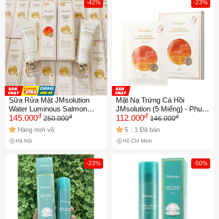
-42%
-23%
Sữa Rửa Mặt JMsolution
Mặt Nạ Trứng Cá Hồi
Water Luminous Salmon
JMsolution (5 Miếng) - Phục
đ
đ
đ
đ
Repair Cleaning Foam 120ml
145.000
Hồi Da, Làm Sáng Mịn Da,
112.000
250.000
146.000
[hàng công ty]
Dưỡng Ẩm Hiệu Quả
Hàng mới về
5
1 Đã bán
Hà Nội
Hồ Chí Minh
-23%
-50%