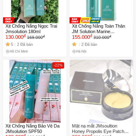
Xịt Chống Nắng Ngọc Trai
Xịt Chống Nắng Toàn Thân
Jmsolution 180ml
JM Solution Marine
đ
đ
đ
đ
130.000
Luminous Pearl Sun Spray
155.000
169.000
310.000
SPF50+ PA++++ 180ml
5
2 Đã bán
2 Đã bán
Hồ Chí Minh
Hà Nội
-22%
Xịt Chống Nắng Bảo Vệ Da
Mặt nạ mắt JMsoultion
JMsolution SPF50
Honey Propolis Eye Patch
đ
đ
đ
đ