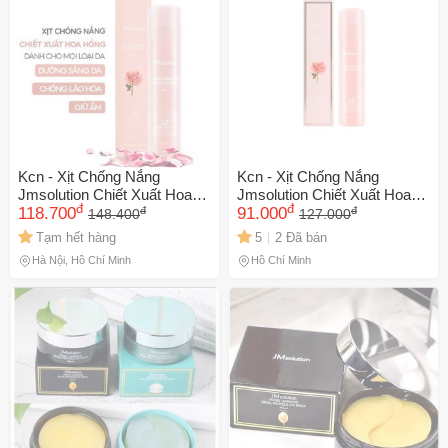
Kcn - Xịt Chống Nắng
Kcn - Xịt Chống Nắng
Jmsolution Chiết Xuất Hoa
Jmsolution Chiết Xuất Hoa
đ
đ
đ
đ
Hồngspf50+ Pa++++ 180ml
118.700
Hồngspf50+ Pa++++ 180ml
91.000
148.400
127.000
230741
Tạm hết hàng
5
2 Đã bán
Hà Nội, Hồ Chí Minh
Hồ Chí Minh