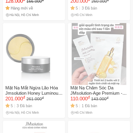
128.000
90g - Dưỡng ẩm, giảm nhăn
200.000
166.000
260.000
và làm sáng da vùng mắt
Hàng mới về
5
3 Đã bán
Hà Nội, Hồ Chí Minh
Hồ Chí Minh
Mặt Nạ Mắt Ngừa Lão Hóa
Mặt Nạ Chăm Sóc Da
Jmsolution Honey Luminous
JMsolution-Age Premium - 5
đ
đ
đ
đ
Royal Propolis 90G - Tăng
201.000
Miếng Nhập Khẩu Hàn Quốc,
110.000
261.000
143.000
Cường Độ Ẩm, Giảm Bọng
Dưỡng Ẩm, Phục Hồi, Giảm
5
3 Đã bán
5
1 Đã bán
Mắt & Quầng Thâm
Nếp Nhăn
Hà Nội, Hồ Chí Minh
Hồ Chí Minh