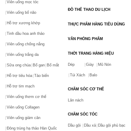
Viên uống mọc tóc
ĐỒ THỂ THAO DU LỊCH
Viên uống bổ não
Hỗ trợ xương khớp
THỰC PHẨM HÀNG TIÊU DÙNG
Tinh dầu hoa anh thảo
VĂN PHÒNG PHẨM
Viên uống chống nắng
THỜI TRANG HÀNG HIỆU
Viên uống trắng da
Dép
Giày
Mũ Nón
Sữa ong chúa
Bổ gan
Bổ mắt
Túi Xách
Balo
Hỗ trợ tiêu hóa
Tảo biển
Hỗ trợ tim mạch
CHĂM SÓC CƠ THỂ
Viên uống thơm cơ thể
Lăn nách
Viên uống Collagen
CHĂM SÓC TÓC
Viên uống giảm cân
Dầu gội
Dầu xả
Dầu gội phủ bạc
Đông trùng hạ thảo Hàn Quốc