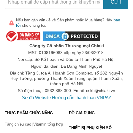
GỬI!
Nếu bạn gặp vấn đề về
Sản phẩm
hoặc
Mua hàng
? Hãy
báo
lỗi
cho chúng tôi.
Công ty Cổ phần Thương mại Chiaki
MST: 0108196083 cấp ngày 23/03/2018.
Nơi cấp: Sở Kế hoạch và Đầu tư Thành Phố Hà Nội.
Người đại diện: Bà Đặng Minh Nguyệt
Địa chỉ: Tầng 3, tòa A, Hoành Sơn Complex, số 282 Nguyễn
Huy Tưởng, phường Thanh Xuân Trung, quận Thanh Xuân,
thành phố Hà Nội
Số điện thoại: 0932.888.300. Email:
cskh@chiaki.vn
Sơ đồ Website
Hướng dẫn thanh toán VNPAY
THỰC PHẨM CHỨC NĂNG
ĐỒ GIA DỤNG
Tăng chiều cao
Vitamin tổng hợp
THIẾT BỊ PHỤ KIỆN SỐ