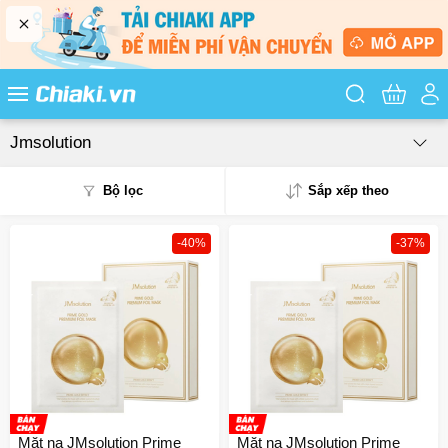
Tìm kiếm sản
Jmsolution
Bộ lọc
Sắp xếp theo
-40%
-37%
Phổ biến
Mua nhiều
Mới nhất
Giá từ thấp - cao
Giá từ cao - thấp
Mặt nạ JMsolution Prime
Mặt nạ JMsolution Prime