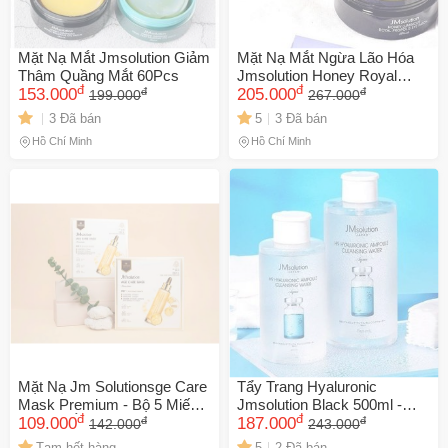
Mặt Nạ Mắt Jmsolution Giảm
Mặt Nạ Mắt Ngừa Lão Hóa
Thâm Quầng Mắt 60Pcs
Jmsolution Honey Royal
đ
đ
đ
đ
153.000
Propolis Eye Patch - Dưỡng
205.000
199.000
267.000
ẩm, Giảm Quầng Thâm và
3 Đã bán
5
3 Đã bán
🎁 Đừng Bỏ Lỡ! 🎁
Bọng Mắt, 90G
Hồ Chí Minh
Hồ Chí Minh
Mã Giảm Giá Dành Riêng Cho Bạn
Giảm ngay
-
cho bất kỳ đơn hàng nào.
XXX-XXXX
Số lần áp dụng:
1
lần
Áp dụng cho đơn hàng từ:
0
Chỉ áp dụng cho gian hàng:
Ngày hết hạn:
Mặt Nạ Jm Solutionsge Care
Tẩy Trang Hyaluronic
Mask Premium - Bộ 5 Miếng
Jmsolution Black 500ml -
LẤY MÃ NGAY
đ
đ
đ
đ
Dưỡng Ẩm, Chống Oxy Hóa,
109.000
Làm Sạch Da Mặt, Cung Cấp
187.000
142.000
243.000
Phục Hồi Da, Giúp Da Mịn
Độ Ẩm, Dành Cho Da Nhạy
Tạm hết hàng
5
2 Đã bán