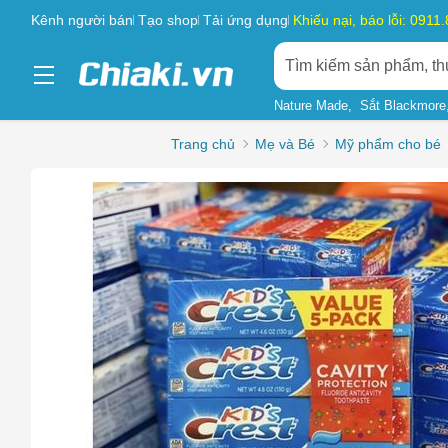
Kênh người bán
Tạo shop
Tải ứng dụng
Khiếu nại, báo lỗi: 0911
Nature Made
Sắt Blackmore
Trang chủ
Mẹ và Bé
Mỹ phẩm cho bé
Chọn l
Sản phẩ
Hàng gi