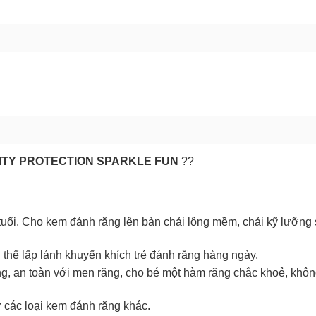
GỬI BÁO LỖI
AVITY PROTECTION SPARKLE FUN
??
 tuổi. Cho kem đánh răng lên bàn chải lông mềm, chải kỹ lưỡng
h thể lấp lánh khuyến khích trẻ đánh răng hàng ngày.
g, an toàn với men răng, cho bé một hàm răng chắc khoẻ, khô
các loại kem đánh răng khác.