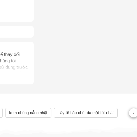
ể thay đổi
AY
húng tôi
 sử dụng trước
, không thể
rị bệnh của
ên quan đến
ể chẩn đoán,
 lệch về sản
kem chống nắng nhật
Tẩy tế bào chết da mặt tốt nhất