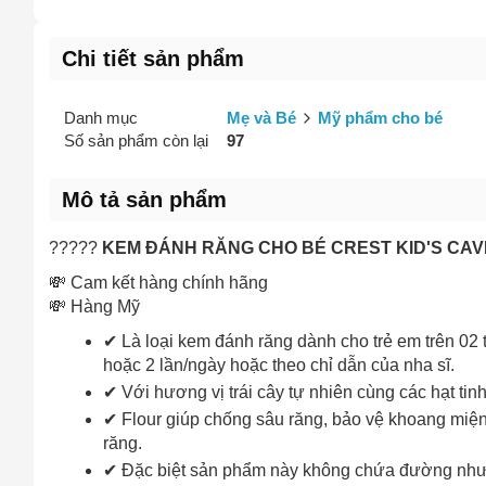
Chi tiết sản phẩm
Danh mục
Mẹ và Bé
Mỹ phẩm cho bé
Số sản phẩm còn lại
97
Mô tả sản phẩm
?????
KEM ĐÁNH RĂNG CHO BÉ CREST KID'S C
💸 Cam kết hàng chính hãng
💸 Hàng Mỹ
✔ Là loại kem đánh răng dành cho trẻ em trên 02
hoặc 2 lần/ngày hoặc theo chỉ dẫn của nha sĩ.
✔ Với hương vị trái cây tự nhiên cùng các hạt tin
✔ Flour giúp chống sâu răng, bảo vệ khoang miện
răng.
✔ Đặc biệt sản phẩm này không chứa đường như 