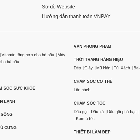
Sơ đồ Website
Hướng dẫn thanh toán VNPAY
VĂN PHÒNG PHẨM
Vitamin tổng hợp cho bà bầu
Máy
THỜI TRANG HÀNG HIỆU
ho bà bầu
Dép
Giày
Mũ Nón
Túi Xách
Bal
CHĂM SÓC CƠ THỂ
ĂM SÓC SỨC KHỎE
Lăn nách
ỆN LẠNH
CHĂM SÓC TÓC
Dầu gội
Dầu xả
Dầu gội phủ bạc
 SỐNG
Kem ủ tóc
HÚ CƯNG
THIẾT BỊ LÀM ĐẸP