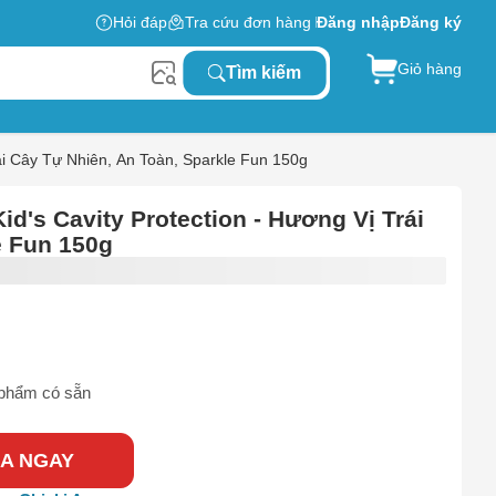
Hỏi đáp
Tra cứu đơn hàng
Đăng nhập
Đăng ký
Giỏ hàng
Tìm kiếm
ái Cây Tự Nhiên, An Toàn, Sparkle Fun 150g
d's Cavity Protection - Hương Vị Trái
e Fun 150g
phẩm có sẵn
A NGAY