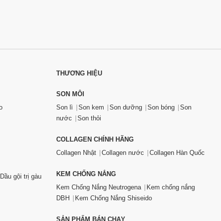
THƯƠNG HIỆU
SON MÔI
o
Son lì
Son kem
Son dưỡng
Son bóng
Son
nước
Son thỏi
COLLAGEN CHÍNH HÃNG
Collagen Nhật
Collagen nước
Collagen Hàn Quốc
KEM CHỐNG NẮNG
Dầu gội trị gàu
Kem Chống Nắng Neutrogena
Kem chống nắng
DBH
Kem Chống Nắng Shiseido
SẢN PHẨM BÁN CHẠY