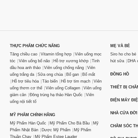
THỰC PHẨM CHỨC NĂNG
MẸ VÀ BÉ
Tăng chiều cao
Vitamin tổng hợp
Viên uống mọc
Siro ho cho bé
tóc
Viên uống bổ não
Hỗ trợ xương khớp
Tinh
hút sữa
DHA c
dầu hoa anh thảo
Viên uống chống nắng
Viên
ĐỒNG HỒ
uống trắng da
Sữa ong chúa
Bổ gan
Bổ mắt
Hỗ trợ tiêu hóa
Tảo biển
Hỗ trợ tim mạch
Viên
THIẾT BỊ CH
uống thơm cơ thể
Viên uống Collagen
Viên uống
giảm cân
Đông trùng hạ thảo Hàn Quốc
Viên
ĐIỆN MÁY ĐI
uống nội tiết tố
NHÀ CỬA ĐỜI
MỸ PHẨM CHÍNH HÃNG
Mỹ Phẩm Hàn Quốc
Mỹ Phẩm Cho Bà Bầu
Mỹ
CHĂM SÓC T
Phẩm Nhật Bản
Dược Mỹ Phẩm
Mỹ Phẩm
Thuần Chay
Mỹ Phẩm Estee Lauder