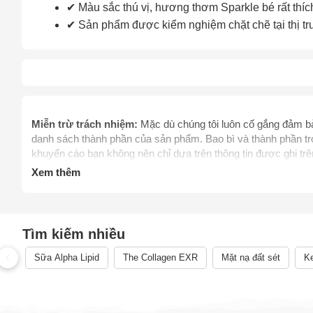
✔ Màu sắc thú vị, hương thơm Sparkle bé rất thíc
✔ Sản phẩm được kiểm nghiệm chặt chẽ tại thị t
Miễn trừ trách nhiệm:
Mặc dù chúng tôi luôn cố gắng đảm bảo
Cách
danh sách thành phần của sản phẩm. Bao bì và thành phần tro
khuyến cáo bạn không nên chỉ dựa trên thông tin được ghi t
Sa
khi dùng sản phẩm. Để biết thêm thông tin, vui lòng liên hệ 
Tr
Xem thêm
thay thế chỉ dẫn của dược sỹ, bác sỹ và các chuyên gia sức 
m
mình. Hãy liên hệ các cơ quan y tế ngay lập tức nếu bạn ngh
thực phẩm chức năng giảm cân chưa được thẩm định bởi C
điều trị, chữa trị, hay phòng ngừa bệnh tật cùng các vấn đề 
Tìm kiếm nhiều
phẩm.
Sữa Alpha Lipid
The Collagen EXR
Mặt nạ đất sét
Ke