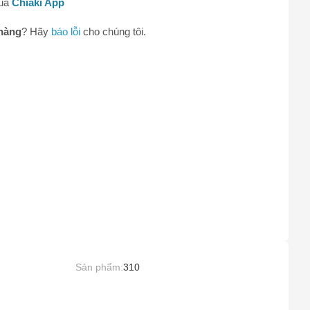
qua
Chiaki App
0
hàng
? Hãy
báo lỗi
cho chúng tôi.
Sản phẩm:
310