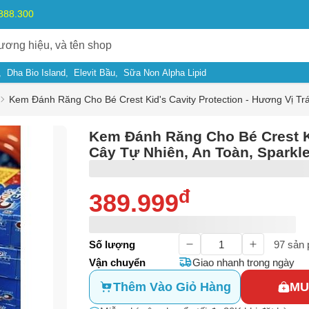
.888.300
Dha Bio Island
Elevit Bầu
Sữa Non Alpha Lipid
Kem Đánh Răng Cho Bé Crest Kid's Cavity Protection - Hương Vị Tr
Kem Đánh Răng Cho Bé Crest Ki
Cây Tự Nhiên, An Toàn, Sparkl
đ
389.999
ý do
Số lượng
97
sản 
Vận chuyển
Giao nhanh trong ngày
m có dấu hiệu lừa đảo
Thêm Vào Giỏ Hàng
MU
Bạn gặp vấn đề về
Sản phẩm
hay
Mua hàng
?
ả, hàng nhái