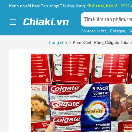
Kênh người bán
Tạo shop
Tải ứng dụng
Khiếu nại, báo lỗi: 0911
Collagen Nước
Collagen
S
Trang chủ
Kem Đánh Răng Colgate Total 
Chọn l
Sản phẩ
Hàng gi