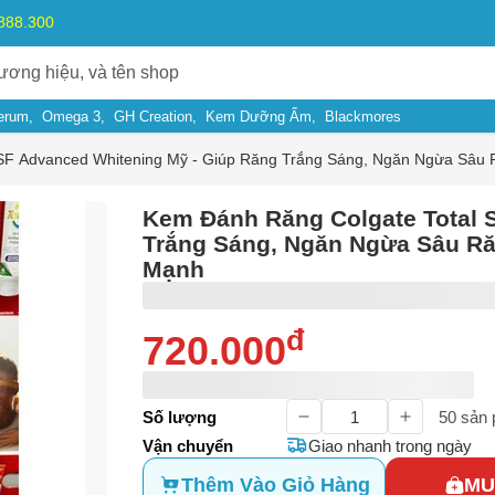
.888.300
erum
Omega 3
GH Creation
Kem Dưỡng Ẩm
Blackmores
SF Advanced Whitening Mỹ - Giúp Răng Trắng Sáng, Ngăn Ngừa Sâu 
Kem Đánh Răng Colgate Total 
Trắng Sáng, Ngăn Ngừa Sâu Ră
Mạnh
đ
720.000
ý do
Số lượng
50
sản 
m có dấu hiệu lừa đảo
Vận chuyển
Giao nhanh trong ngày
Bạn gặp vấn đề về
Sản phẩm
hay
Mua hàng
?
ả, hàng nhái
Thêm Vào Giỏ Hàng
MU