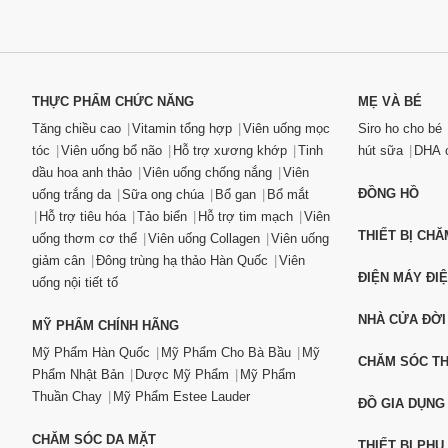
THỰC PHẨM CHỨC NĂNG
MẸ VÀ BÉ
Tăng chiều cao
Vitamin tổng hợp
Viên uống mọc
Siro ho cho bé
tóc
Viên uống bổ não
Hỗ trợ xương khớp
Tinh
hút sữa
DHA c
dầu hoa anh thảo
Viên uống chống nắng
Viên
ĐỒNG HỒ
uống trắng da
Sữa ong chúa
Bổ gan
Bổ mắt
Hỗ trợ tiêu hóa
Tảo biển
Hỗ trợ tim mạch
Viên
THIẾT BỊ CH
uống thơm cơ thể
Viên uống Collagen
Viên uống
giảm cân
Đông trùng hạ thảo Hàn Quốc
Viên
ĐIỆN MÁY ĐI
uống nội tiết tố
NHÀ CỬA ĐỜI
MỸ PHẨM CHÍNH HÃNG
Mỹ Phẩm Hàn Quốc
Mỹ Phẩm Cho Bà Bầu
Mỹ
CHĂM SÓC T
Phẩm Nhật Bản
Dược Mỹ Phẩm
Mỹ Phẩm
Thuần Chay
Mỹ Phẩm Estee Lauder
ĐỒ GIA DỤNG
CHĂM SÓC DA MẶT
THIẾT BỊ PHỤ