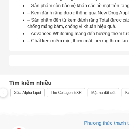
– Sản phẩm còn bảo vệ khắp các bề mặt trên răng
– Kem đánh răng được thông qua New Drug Applic
– Sản phẩm đến từ kem đánh răng Total được các
chống mảng bám, chống vi khuẩn hiệu quả.
– Advanced Whitening mang đến hương thơm tươi m
– Chất kem mềm mịn, thơm mát, hương thơm lan t
Cách
Sa
Tr
m
Tìm kiếm nhiều
Sữa Alpha Lipid
The Collagen EXR
Mặt nạ đất sét
Ke
Phương thức thanh 