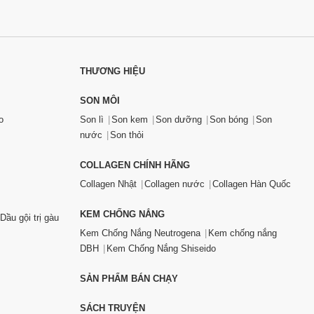
THƯƠNG HIỆU
SON MÔI
o
Son lì
Son kem
Son dưỡng
Son bóng
Son
nước
Son thỏi
COLLAGEN CHÍNH HÃNG
Collagen Nhật
Collagen nước
Collagen Hàn Quốc
KEM CHỐNG NẮNG
Dầu gội trị gàu
Kem Chống Nắng Neutrogena
Kem chống nắng
DBH
Kem Chống Nắng Shiseido
SẢN PHẨM BÁN CHẠY
SÁCH TRUYỆN