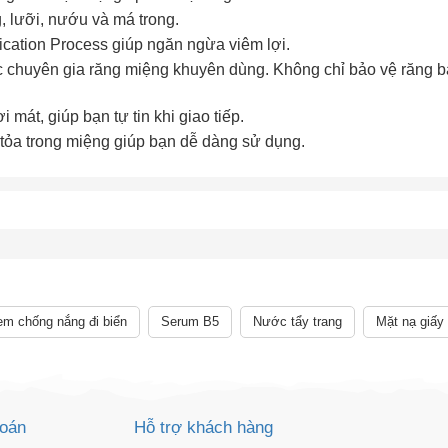
, lưỡi, nướu và má trong.
Tặng bạn mã làm quen
🎁 Đừng Bỏ Lỡ! 🎁
ation Process giúp ngăn ngừa viêm lợi.
cho đơn hàng có giá trị từ
Mã Giảm Giá Dành Riêng Cho Bạn
 chuyên gia răng miệng khuyên dùng. Không chỉ bảo vệ răng 
Khi mua hàng trên
CHIAKI
Giảm ngay
-
cho bất kỳ đơn hàng nào.
át, giúp bạn tự tin khi giao tiếp.
ỏa trong miệng giúp bạn dễ dàng sử dụng.
XXX-XXXX
 sử dụng:
TẢi APP CHIAKI NG
o chép mã giảm giá phía trên.
uy cập trang thanh toán và sử dụng
ã.
LẤY MÃ NGAY
LẤY MÃ NGAY
m chống nắng đi biển
Serum B5
Nước tẩy trang
Mặt nạ giấy
toán
Hỗ trợ khách hàng