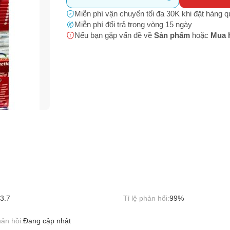
Hãy báo lỗi cho chúng tôi. Hoặc gọi cho chúng tôi qua số
0911.888.30
m không rõ nguồn gốc, xuất xứ
Miễn phí vận chuyển tối đa 30K khi đặt hàng 
 bạn
(*)
Miễn phí đổi trả trong vòng 15 ngày
h sản phẩm không rõ ràng
Nếu bạn gặp vấn đề về
Sản phẩm
hoặc
Mua 
m có hình ảnh, nội dung phản cảm hoặc có thể gây phản cảm
 thoại
(*)
 phẩm (Name) không phù hợp với hình ảnh sản phẩm
m có dấu hiệu tăng đơn ảo
 chứa hình ảnh và thông tin giao dịch ngoại sàn
 bị cấm buôn bán (động vật hoang dã, 18+,...)
bạn gặp phải
(*)
3.7
Tỉ lệ phản hổi:
99%
ản hồi:
Đang cập nhật