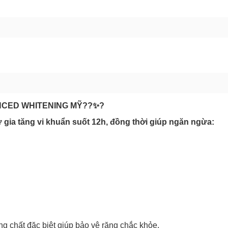
GỬI BÁO LỖI
NCED WHITENING MỸ??✨?
 gia tăng vi khuẩn suốt 12h, đồng thời giúp ngăn ngừa:
Chào mừng khách hàng mới!
 chất đặc biệt giúp bảo vệ răng chắc khỏe.