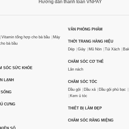
Hướng dẫn thanh toán VNPAY
VĂN PHÒNG PHẨM
Vitamin tổng hợp cho bà bầu
Máy
THỜI TRANG HÀNG HIỆU
ho bà bầu
Dép
Giày
Mũ Nón
Túi Xách
Bal
CHĂM SÓC CƠ THỂ
ĂM SÓC SỨC KHỎE
Lăn nách
ỆN LẠNH
CHĂM SÓC TÓC
Dầu gội
Dầu xả
Dầu gội phủ bạc
 SỐNG
Kem ủ tóc
HÚ CƯNG
THIẾT BỊ LÀM ĐẸP
CHĂM SÓC RĂNG MIỆNG
 KIỆN SỐ