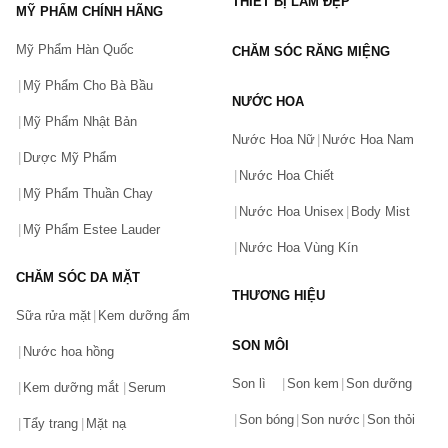
THIẾT BỊ LÀM ĐẸP
MỸ PHẨM CHÍNH HÃNG
Mỹ Phẩm Hàn Quốc
CHĂM SÓC RĂNG MIỆNG
Mỹ Phẩm Cho Bà Bầu
NƯỚC HOA
Mỹ Phẩm Nhật Bản
Nước Hoa Nữ
Nước Hoa Nam
Dược Mỹ Phẩm
Nước Hoa Chiết
Mỹ Phẩm Thuần Chay
Nước Hoa Unisex
Body Mist
Mỹ Phẩm Estee Lauder
Nước Hoa Vùng Kín
CHĂM SÓC DA MẶT
THƯƠNG HIỆU
Sữa rửa mặt
Kem dưỡng ẩm
SON MÔI
Nước hoa hồng
Bạn gặp vấn đề về sản phẩm hay mua hàng?
Son lì
Son kem
Son dưỡng
Hãy báo lỗi cho chúng tôi. Hoặc gọi cho chúng tôi qua số
Kem dưỡng mắt
Serum
0911.888.300
Son bóng
Son nước
Son thỏi
Tẩy trang
Mặt nạ
Tên của bạn
(*)