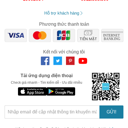
Hỗ trợ khách hàng
Phương thức thanh toán
Kết nối với chúng tôi
Tải ứng dụng điện thoại
Check giá nhanh - Tìm kiếm dễ - Ưu đãi nhiều
🎁 Đừng Bỏ Lỡ! 🎁
Mã Giảm Giá Dành Riêng Cho Bạn
Giảm ngay
-
cho bất kỳ đơn hàng nào.
GỬI!
XXX-XXXX