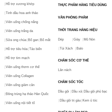
Hỗ trợ xương khớp
THỰC PHẨM HÀNG TIÊU DÙNG
Tinh dầu hoa anh thảo
VĂN PHÒNG PHẨM
Viên uống chống nắng
THỜI TRANG HÀNG HIỆU
Viên uống trắng da
Dép
Giày
Mũ Nón
Sữa ong chúa
Bổ gan
Bổ mắt
Túi Xách
Balo
Hỗ trợ tiêu hóa
Tảo biển
Hỗ trợ tim mạch
CHĂM SÓC CƠ THỂ
Viên uống thơm cơ thể
Lăn nách
Viên uống Collagen
CHĂM SÓC TÓC
Viên uống giảm cân
Dầu gội
Dầu xả
Dầu gội phủ bạc
Đông trùng hạ thảo Hàn Quốc
Dầu gội trị gàu
Kem ủ tóc
Viên uống nội tiết tố