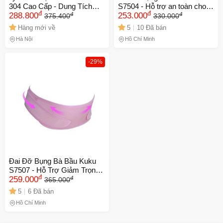
304 Cao Cấp - Dung Tích
S7504 - Hỗ trợ an toàn cho
đ
đ
đ
đ
600ml & 900ml, Giữ Nóng
288.800
bà bầu, thiết kế thoải mái,
253.000
375.400
330.000
8h, Lạnh 20h, Phụ Kiện Vệ
chất liệu bông mềm mịn,
Hàng mới về
5
10 Đã bán
Sinh và Sticker Đính Kèm
ngăn ngừa rạn da bụng
Hà Nội
Hồ Chí Minh
-29%
Đai Đỡ Bụng Bà Bầu Kuku
S7507 - Hỗ Trợ Giảm Trọng
đ
đ
Lượng Vùng Eo, Bảo Vệ
259.000
365.000
Bụng Trong Thai Kỳ, Chất
5
6 Đã bán
Liệu Thoáng Khí, Đặc Biệt
Hồ Chí Minh
Cho Mẹ Bầu