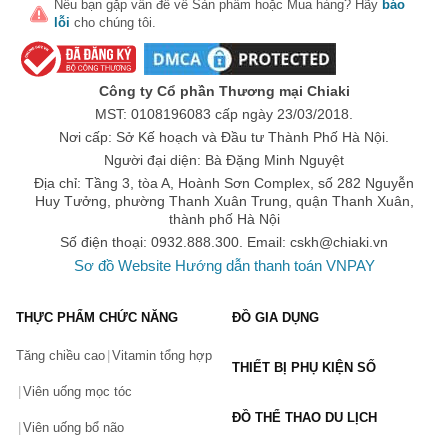
Nếu bạn gặp vấn đề về
Sản phẩm
hoặc
Mua hàng
? Hãy
báo
lỗi
cho chúng tôi.
Số lần áp dụng:
1
lần
Áp dụng cho đơn hàng từ:
0
Chỉ áp dụng cho gian hàng:
Công ty Cổ phần Thương mại Chiaki
Ngày hết hạn:
MST: 0108196083 cấp ngày 23/03/2018.
Nơi cấp: Sở Kế hoạch và Đầu tư Thành Phố Hà Nội.
LẤY MÃ NGAY
Người đại diện: Bà Đặng Minh Nguyệt
Địa chỉ: Tầng 3, tòa A, Hoành Sơn Complex, số 282 Nguyễn
Huy Tưởng, phường Thanh Xuân Trung, quận Thanh Xuân,
thành phố Hà Nội
Số điện thoại: 0932.888.300. Email:
cskh@chiaki.vn
Sơ đồ Website
Hướng dẫn thanh toán VNPAY
THỰC PHẨM CHỨC NĂNG
ĐỒ GIA DỤNG
Tăng chiều cao
Vitamin tổng hợp
THIẾT BỊ PHỤ KIỆN SỐ
Viên uống mọc tóc
ĐỒ THỂ THAO DU LỊCH
Viên uống bổ não