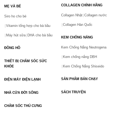
COLLAGEN CHÍNH HÃNG
MẸ VÀ BÉ
Collagen Nhật
Collagen nước
Siro ho cho bé
Số điện thoại
(*)
Collagen Hàn Quốc
Vitamin tổng hợp cho bà bầu
Máy hút sữa
DHA cho bà bầu
KEM CHỐNG NẮNG
Email
Kem Chống Nắng Neutrogena
ĐỒNG HỒ
Kem chống nắng DBH
THIẾT BỊ CHĂM SÓC SỨC
Vấn đề
(*)
KHỎE
Kem Chống Nắng Shiseido
SẢN PHẨM BÁN CHẠY
ĐIỆN MÁY ĐIỆN LẠNH
Mô tả
(*)
SÁCH TRUYỆN
NHÀ CỬA ĐỜI SỐNG
CHĂM SÓC THÚ CƯNG
GỬI BÁO LỖI