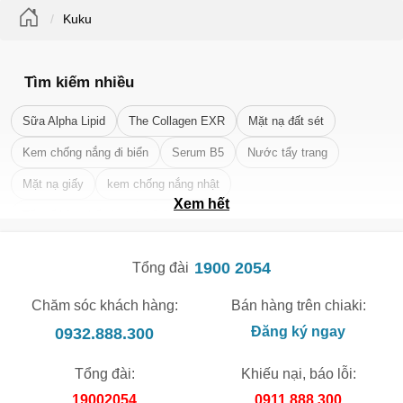
Kuku
Tìm kiếm nhiều
Sữa Alpha Lipid
The Collagen EXR
Mặt nạ đất sét
Kem chống nắng đi biển
Serum B5
Nước tẩy trang
Mặt nạ giấy
kem chống nắng nhật
Xem hết
Tẩy tế bào chết da mặt tốt nhất
1900 2054
Tổng đài
Chăm sóc khách hàng:
Bán hàng trên chiaki:
0932.888.300
Đăng ký ngay
Tổng đài:
Khiếu nại, báo lỗi:
19002054
0911.888.300