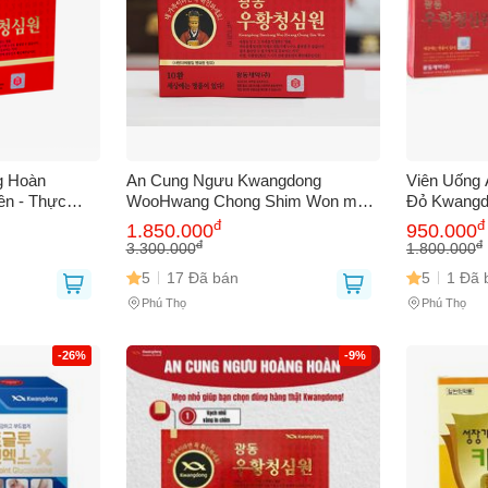
g Hoàn
An Cung Ngưu Kwangdong
Viên Uống
n - Thực
WooHwang Chong Shim Won mẫu
Đỏ Kwangd
Trợ Tim
mới hộp 10 viên
Sức Khỏe,
đ
đ
1.850.000
950.000
Sản Phẩm Nội
Hộp 10 Viê
đ
đ
3.300.000
1.800.000
5
17 Đã bán
5
1 Đã 
Phú Thọ
Phú Thọ
-26%
-9%