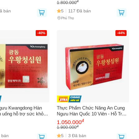
Trợ Tim Mạch, Tăng
Máu, Nội Địa Hàn Quốc
đ
1.800.000
Kháng
ã bán
5
117 Đã bán
Phú Thọ
-40%
-44%
gưu Kwangdong Hàn
Thực Phẩm Chức Năng An Cung
n uống hỗ trợ sức khỏe
Ngưu Hàn Quốc 10 Viên - Hỗ Trợ
à tuần hoàn máu, 10
Sức Khỏe, Giảm Căng Thẳng, Bổ
đ
1.050.000
dạng viên nén dễ sử dụng
Não - Hộp Vàng Kwang Dong
đ
1.900.000
 bán
5
3 Đã bán