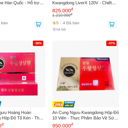
e Hàn Quốc - Hỗ trợ
Kwangdong LiverX 120V - Chiết
 dẻo dai, 2 hộp x 90
Xuất Tự Nhiên, Bảo Vệ Gan, Hỗ
đ
825.000
g loãng xương, đau nhức
Trợ Tiêu Hóa, 10 Hộp
đ
1.210.000
 bán
5
4 Đã bán
Hà Nội
-36%
-47%
gưu Hoàng Hoàn
An Cung Ngưu Kwangdong Hộp Đỏ
 Hộp Đỏ Tổ Kén - Thực
10 Viên - Thực Phẩm Bảo Vệ Sức
Vệ Sức Khỏe Từ Hàn
Khỏe, Tăng Cường Lưu Thông
đ
đ
0
950.000