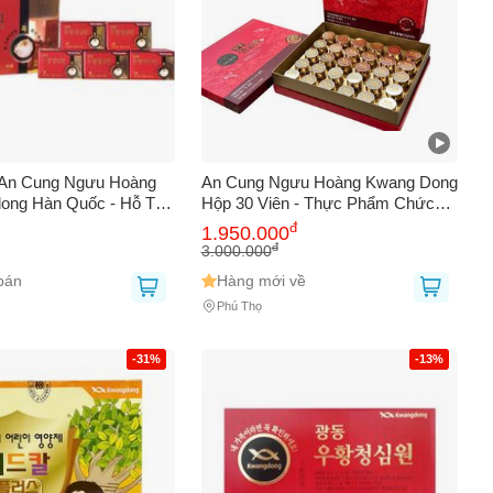
 An Cung Ngưu Hoàng
An Cung Ngưu Hoàng Kwang Dong
ong Hàn Quốc - Hỗ Trợ
Hộp 30 Viên - Thực Phẩm Chức
 Tăng Cường Đề Kháng,
Năng Hỗ Trợ Tim Mạch và Huyết
đ
1.950.000
n
Áp Cao
đ
3.000.000
bán
Hàng mới về
Phú Thọ
-31%
-13%