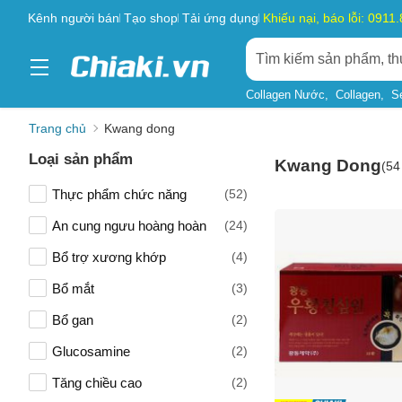
Kênh người bán
Tạo shop
Tải ứng dụng
Khiếu nại, báo lỗi: 0911
Collagen Nước
Collagen
S
Trang chủ
Kwang dong
Loại sản phẩm
Kwang Dong
(
54
Thực phẩm chức năng
(52)
An cung ngưu hoàng hoàn
(24)
Bổ trợ xương khớp
(4)
Bổ mắt
(3)
Bổ gan
(2)
Glucosamine
(2)
Tăng chiều cao
(2)