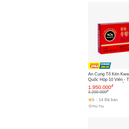
Cách
Sa
Tr
m
An Cung Tổ Kén Kwa
Quốc Hộp 10 Viên -
Chức Năng Giúp Ổn 
đ
1.950.000
Áp và Tăng Cường S
đ
3.200.000
5
14 Đã bán
Phú Thọ