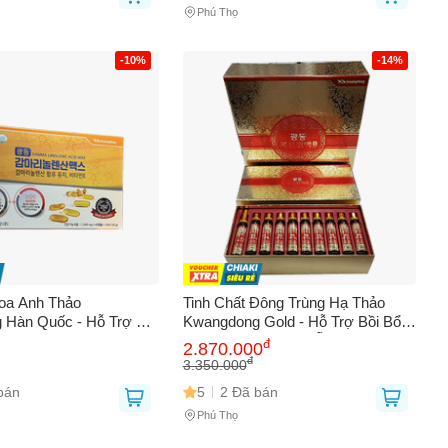
Phú Thọ
-10%
-14%
oa Anh Thảo
Tinh Chất Đông Trùng Hạ Thảo
 Hàn Quốc - Hỗ Trợ Nội
Kwangdong Gold - Hỗ Trợ Bồi Bổ
, 120 Viên, Giàu Gamma
Sức Khỏe - Hộp 60 Ống X 20ml,
đ
2.870.000
Acid Max
Nguồn Dinh Dưỡng Từ Thiên Nhiên
đ
3.350.000
bán
5
2 Đã bán
Phú Thọ