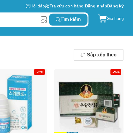
Hỏi đáp
Tra cứu đơn hàng
Đăng nhập
Đăng ký
Giỏ hàng
Tìm kiếm
Sắp xếp theo
-28%
-25%