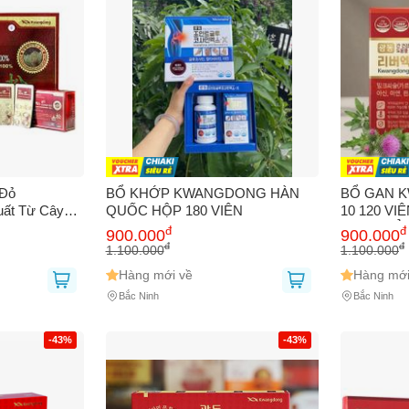
 Đỏ
BỔ KHỚP KWANGDONG HÀN
BỔ GAN 
uất Từ Cây
QUỐC HỘP 180 VIÊN
10 120 VI
Trợ Sức
GAN KHỎE
đ
đ
900.000
900.000
rợ Thanh Lọc
NGÀY
đ
đ
1.100.000
1.100.000
Hàng mới về
Hàng mới
Bắc Ninh
Bắc Ninh
-43%
-43%