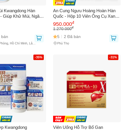
ùi Kwangdong Hàn
An Cung Ngưu Hoàng Hoàn Hàn
- Giúp Khử Mùi, Ngăn
Quốc - Hộp 10 Viên Ông Cụ Xanh
Cho Nách, Tay, Chân -
Giúp Hỗ Trợ Tinh Thần và Sức
đ
950.000
Chăm Sóc Da Hiệu Quả
Khỏe Toàn Diện
đ
1.270.000
 bán
5
2 Đã bán
 Phòng, Hồ Chí Minh, Lâm
Phú Thọ
0
-35%
-31%
hớp Kwangdong
Viên Uống Hỗ Trợ Bổ Gan