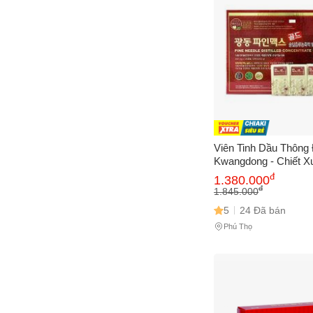
Viên Tinh Dầu Thông
Kwangdong - Chiết X
Thông Hàn Quốc Hỗ 
đ
1.380.000
Khỏe, 120 Viên, Hỗ T
đ
1.845.000
Máu, Tăng Đề Kháng
5
24 Đã bán
Phú Thọ