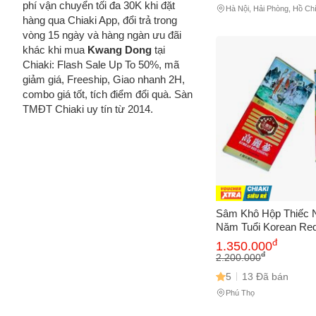
phí vận chuyển tối đa 30K khi đặt
Hà Nội, Hải Phòng, Hồ Ch
hàng qua Chiaki App, đổi trả trong
Đồng
vòng 15 ngày và hàng ngàn ưu đãi
khác khi mua
Kwang Dong
tại
Chiaki: Flash Sale Up To 50%, mã
giảm giá, Freeship, Giao nhanh 2H,
combo giá tốt, tích điểm đổi quà. Sàn
TMĐT Chiaki uy tín từ 2014.
Sâm Khô Hộp Thiếc 
Năm Tuổi Korean Re
Hàn Quốc - Bồi Bổ S
đ
1.350.000
Cường Đề Kháng, Hộ
đ
2.200.000
5
13 Đã bán
Phú Thọ