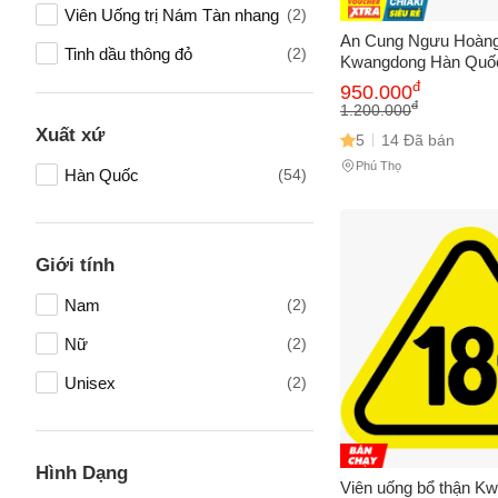
Viên Uống trị Nám Tàn nhang
(2)
An Cung Ngưu Hoàn
Tinh dầu thông đỏ
(2)
Kwangdong Hàn Quốc
Sức Khỏe, Tăng Cườ
đ
950.000
Hỗ trợ tim mạch
(1)
và Phục Hồi Nhanh, 
đ
1.200.000
Vitamin Tổng Hợp Và Khoáng
(1)
Xuất xứ
5
14 Đã bán
Chất
Phú Thọ
Hàn Quốc
(54)
Bổ não, tăng cường trí nhớ
(1)
Mỹ phẩm
(1)
Tên của
Giới tính
Hỗ Trợ Tiểu đường
(1)
Nam
(2)
Lăn khử mùi
(1)
Nữ
(2)
Đông trùng hạ thảo
(1)
Số điện
Unisex
(2)
Nước Hồng Sâm
(1)
Nhân sâm
(1)
Email
Cân bằng nội tiết tố
(1)
Hình Dạng
Viên uống bổ thận K