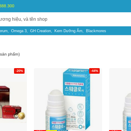
.888.300
erum
Omega 3
GH Creation
Kem Dưỡng Ẩm
Blackmores
sản phẩm)
-20%
-44%