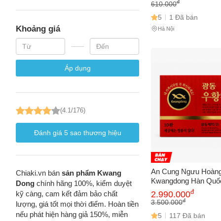
lượng tự nhiên cho c
đ
610.000
5
1 Đã bán
Khoảng giá
Hà Nội
Áp dụng
(4.1/176)
Đánh giá
5
sao thương hiệu
An Cung Ngưu Hoàn
Chiaki.vn bán
sản phẩm Kwang
Kwangdong Hàn Quố
Dong
chính hãng 100%, kiểm duyệt
Viên - Hỗ Trợ Tăng 
đ
kỹ càng, cam kết đảm bảo chất
2.990.000
Khỏe & Đề Kháng Từ 
đ
3.500.000
lượng, giá tốt mọi thời điểm. Hoàn tiền
nếu phát hiện hàng giả 150%, miễn
5
117 Đã bán