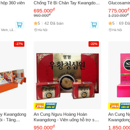
hộp 360 viên
Chống Tê Bì Chân Tay Kwangdong
Glucosamin
120v - Bổ Sung Sức Khỏe Xương
xương khớp
đ
đ
bạn gặp phải
(*)
695.000
775.000
Khớp Tự Nhiên
viên, chốn
đ
đ
960.000
1.210.000
khớp
5
42 Đã bán
5
69 Đã
í Minh, Lâm
Hà Nội
Hà Nội
-27%
-22%
GỬI BÁO LỖI
y Kwangdong
An Cung Ngưu Hoàng Hoàn
An Cung N
i - Tăng
Kwangdong - Viên uống hỗ trợ sức
Kwangdong
và năng
khỏe não bộ, nội địa Hàn Quốc, 10
Phẩm Bảo 
đ
950.000
1.850.00