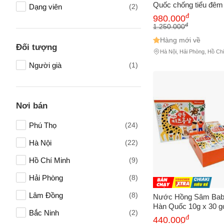
Chăm sóc cá nhân
(1)
Quốc chống tiểu đêm 
Dạng viên
(2)
đ
Vấn đề 
980.000
Bổ thận
(1)
đ
1.250.000
Hàng mới về
Đối tượng
Hà Nội, Hải Phòng, Hồ Ch
Mô tả
(*)
Đồng
Người già
(1)
Nơi bán
Phú Thọ
(24)
Hà Nội
(22)
Hồ Chí Minh
(9)
Hải Phòng
(8)
Lâm Đồng
(8)
Nước Hồng Sâm Bab
Hàn Quốc 10g x 30 gó
Bắc Ninh
(2)
cường sức đề kháng 
đ
440.000