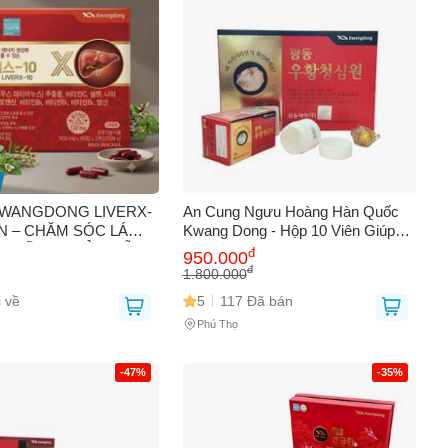
KWANGDONG LIVERX-
An Cung Ngưu Hoàng Hàn Quốc
ÊN – CHĂM SÓC LÁ
Kwang Dong - Hộp 10 Viên Giúp
, SỐNG KHỎE MỖI
Cải Thiện Sức Khỏe và Trí Nhớ -
đ
950.000
Thực Phẩm Chức Năng Chất
đ
1.800.000
Lượng Cao
 về
5
117 Đã bán
Phú Thọ
-47%
-35%